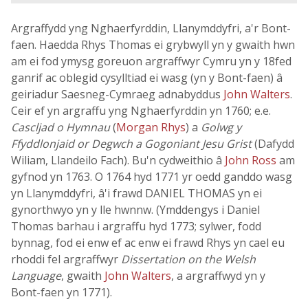
Argraffydd yng Nghaerfyrddin, Llanymddyfri, a'r Bont-
faen. Haedda Rhys Thomas ei grybwyll yn y gwaith hwn
am ei fod ymysg goreuon argraffwyr Cymru yn y 18fed
ganrif ac oblegid cysylltiad ei wasg (yn y Bont-faen) â
geiriadur Saesneg-Cymraeg adnabyddus
John Walters
.
Ceir ef yn argraffu yng Nghaerfyrddin yn 1760; e.e.
Cascljad o Hymnau
(
Morgan Rhys
) a
Golwg y
Ffyddlonjaid or Degwch a Gogoniant Jesu Grist
(Dafydd
Wiliam, Llandeilo Fach). Bu'n cydweithio â
John Ross
am
gyfnod yn 1763. O 1764 hyd 1771 yr oedd ganddo wasg
yn Llanymddyfri, â'i frawd DANIEL THOMAS yn ei
gynorthwyo yn y lle hwnnw. (Ymddengys i Daniel
Thomas barhau i argraffu hyd 1773; sylwer, fodd
bynnag, fod ei enw ef ac enw ei frawd Rhys yn cael eu
rhoddi fel argraffwyr
Dissertation on the Welsh
Language
, gwaith
John Walters
, a argraffwyd yn y
Bont-faen yn 1771).