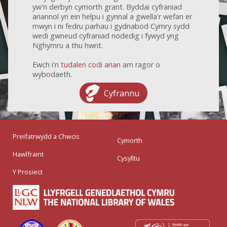
yw'n derbyn cymorth grant. Byddai cyfraniad
ariannol yn ein helpu i gynnal a gwella'r wefan er
mwyn i ni fedru parhau i gydnabod Cymry sydd
wedi gwneud cyfraniad nodedig i fywyd yng
Nghymru a thu hwnt.
Ewch i'n
tudalen codi arian
am ragor o
wybodaeth.
Cyfrannu
Preifatrwydd a Chwcis
Cymorth
Hawlfraint
Cysylltu
Y Prosiect