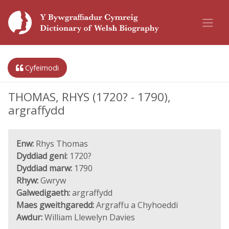
Cyfeirnodi
THOMAS, RHYS (1720? - 1790),
argraffydd
Enw:
Rhys Thomas
Dyddiad geni:
1720?
Dyddiad marw:
1790
Rhyw:
Gwryw
Galwedigaeth:
argraffydd
Maes gweithgaredd:
Argraffu a Chyhoeddi
Awdur:
William Llewelyn Davies