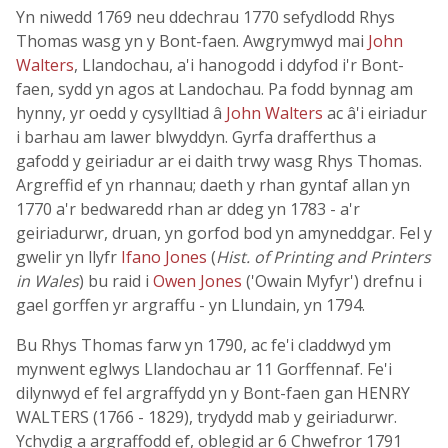
Yn niwedd 1769 neu ddechrau 1770 sefydlodd Rhys
Thomas wasg yn y Bont-faen. Awgrymwyd mai
John
Walters
, Llandochau, a'i hanogodd i ddyfod i'r Bont-
faen, sydd yn agos at Landochau. Pa fodd bynnag am
hynny, yr oedd y cysylltiad â
John Walters
ac â'i eiriadur
i barhau am lawer blwyddyn. Gyrfa drafferthus a
gafodd y geiriadur ar ei daith trwy wasg Rhys Thomas.
Argreffid ef yn rhannau; daeth y rhan gyntaf allan yn
1770 a'r bedwaredd rhan ar ddeg yn 1783 - a'r
geiriadurwr, druan, yn gorfod bod yn amyneddgar. Fel y
gwelir yn llyfr
Ifano Jones
(
Hist. of Printing and Printers
in Wales
) bu raid i
Owen Jones
('Owain Myfyr') drefnu i
gael gorffen yr argraffu - yn Llundain, yn 1794.
Bu Rhys Thomas farw yn 1790, ac fe'i claddwyd ym
mynwent eglwys Llandochau ar 11 Gorffennaf. Fe'i
dilynwyd ef fel argraffydd yn y Bont-faen gan HENRY
WALTERS (1766 - 1829), trydydd mab y geiriadurwr.
Ychydig a argraffodd ef, oblegid ar 6 Chwefror 1791