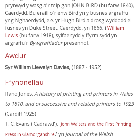
prynwyd y wasg a'r teip gan JOHN BIRD (bu farw 1840),
Caerdydd. Bu eraill o'r enw Bird yn y busnes argraffu
yng Nghaerdydd, e.e. yr Hugh Bird a drosglwyddodd ei
fusnes yn Duke Street, Caerdydd, yn 1866, i
William
Lewis
(bu farw 1918), sylfaenydd y ffyrm sydd yn
argraffu'r
Bywgraffiadur
presennol.
Awdur
Syr William Llewelyn Davies
, (1887 - 1952)
Ffynonellau
Ifano Jones,
A history of printing and printers in Wales
to 1810, and of successive and related printers to 1923
(Cardiff 1925)
T. C. Evans ('Cadrawd'), '
John Walters and the First Printing
,' yn
Journal of the Welsh
Press in Glamorganshire