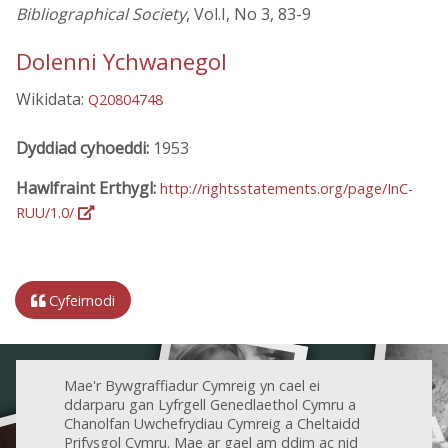
Bibliographical Society
, Vol.I, No 3, 83-9
Dolenni Ychwanegol
Wikidata:
Q20804748
Dyddiad cyhoeddi:
1953
Hawlfraint Erthygl:
http://rightsstatements.org/page/InC-
RUU/1.0/
Cyfeirnodi
Mae'r Bywgraffiadur Cymreig yn cael ei
ddarparu gan Lyfrgell Genedlaethol Cymru a
Chanolfan Uwchefrydiau Cymreig a Cheltaidd
Prifysgol Cymru. Mae ar gael am ddim ac nid