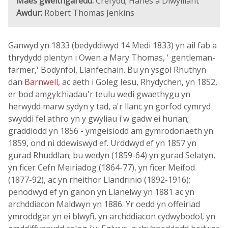
Maes gweithgaredd:
Crefydd; Hanes a Diwylliant
Awdur:
Robert Thomas Jenkins
Ganwyd yn 1833 (bedyddiwyd 14 Medi 1833) yn ail fab a
thrydydd plentyn i Owen a Mary Thomas, ' gentleman-
farmer,' Bodynfol, Llanfechain. Bu yn ysgol Rhuthyn
dan
Barnwell
, ac aeth i Goleg Iesu, Rhydychen, yn 1852,
er bod amgylchiadau'r teulu wedi gwaethygu yn
herwydd marw sydyn y tad, a'r llanc yn gorfod cymryd
swyddi fel athro yn y gwyliau i'w gadw ei hunan;
graddiodd yn 1856 - ymgeisiodd am gymrodoriaeth yn
1859, ond ni ddewiswyd ef. Urddwyd ef yn 1857 yn
gurad Rhuddlan; bu wedyn (1859-64) yn gurad Selatyn,
yn ficer Cefn Meiriadog (1864-77), yn ficer Meifod
(1877-92), ac yn rheithor Llandrinio (1892-1916);
penodwyd ef yn ganon yn Llanelwy yn 1881 ac yn
archddiacon Maldwyn yn 1886. Yr oedd yn offeiriad
ymroddgar yn ei blwyfi, yn archddiacon cydwybodol, yn