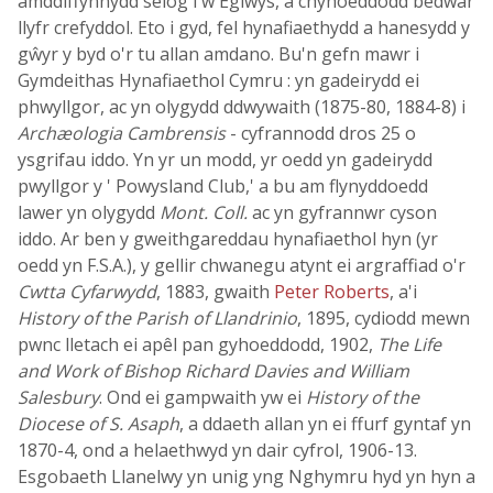
amddiffynnydd selog i'w Eglwys, a chyhoeddodd bedwar
llyfr crefyddol. Eto i gyd, fel hynafiaethydd a hanesydd y
gŵyr y byd o'r tu allan amdano. Bu'n gefn mawr i
Gymdeithas Hynafiaethol Cymru : yn gadeirydd ei
phwyllgor, ac yn olygydd ddwywaith (1875-80, 1884-8) i
Archæologia Cambrensis
- cyfrannodd dros 25 o
ysgrifau iddo. Yn yr un modd, yr oedd yn gadeirydd
pwyllgor y ' Powysland Club,' a bu am flynyddoedd
lawer yn olygydd
Mont. Coll.
ac yn gyfrannwr cyson
iddo. Ar ben y gweithgareddau hynafiaethol hyn (yr
oedd yn F.S.A.), y gellir chwanegu atynt ei argraffiad o'r
Cwtta Cyfarwydd
, 1883, gwaith
Peter Roberts
, a'i
History of the Parish of Llandrinio
, 1895, cydiodd mewn
pwnc lletach ei apêl pan gyhoeddodd, 1902,
The Life
and Work of Bishop Richard Davies and William
Salesbury
. Ond ei gampwaith yw ei
History of the
Diocese of S. Asaph
, a ddaeth allan yn ei ffurf gyntaf yn
1870-4, ond a helaethwyd yn dair cyfrol, 1906-13.
Esgobaeth Llanelwy yn unig yng Nghymru hyd yn hyn a