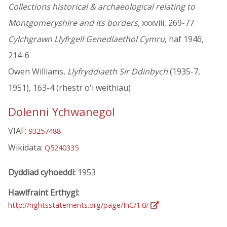
Collections historical & archaeological relating to
Montgomeryshire and its borders
, xxxviii, 269-77
Cylchgrawn Llyfrgell Genedlaethol Cymru
, haf 1946,
214-6
Owen Williams,
Llyfryddiaeth Sir Ddinbych
(1935-7,
1951), 163-4 (rhestr o'i weithiau)
Dolenni Ychwanegol
VIAF:
93257488
Wikidata:
Q5240335
Dyddiad cyhoeddi:
1953
Hawlfraint Erthygl:
http://rightsstatements.org/page/InC/1.0/