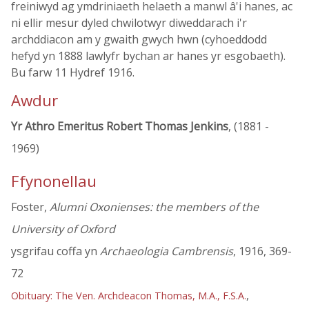
freiniwyd ag ymdriniaeth helaeth a manwl â'i hanes, ac
ni ellir mesur dyled chwilotwyr diweddarach i'r
archddiacon am y gwaith gwych hwn (cyhoeddodd
hefyd yn 1888 lawlyfr bychan ar hanes yr esgobaeth).
Bu farw 11 Hydref 1916.
Awdur
Yr Athro Emeritus Robert Thomas Jenkins
, (1881 -
1969)
Ffynonellau
Foster,
Alumni Oxonienses: the members of the
University of Oxford
ysgrifau coffa yn
Archaeologia Cambrensis
, 1916, 369-
72
,
Obituary: The Ven. Archdeacon Thomas, M.A., F.S.A.