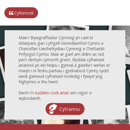
Cyfeirnodi
Mae'r Bywgraffiadur Cymreig yn cael ei
ddarparu gan Lyfrgell Genedlaethol Cymru a
Chanolfan Uwchefrydiau Cymreig a Cheltaidd
Prifysgol Cymru. Mae ar gael am ddim ac nid
yw'n derbyn cymorth grant. Byddai cyfraniad
ariannol yn ein helpu i gynnal a gwella'r wefan er
mwyn i ni fedru parhau i gydnabod Cymry sydd
wedi gwneud cyfraniad nodedig i fywyd yng
Nghymru a thu hwnt.
Ewch i'n
tudalen codi arian
am ragor o
wybodaeth.
Cyfrannu