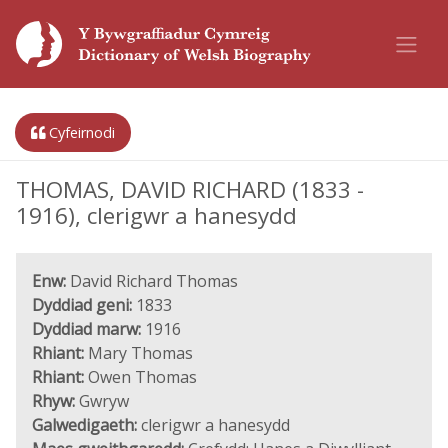
Cyfeirnodi
THOMAS, DAVID RICHARD (1833 -
1916), clerigwr a hanesydd
Enw:
David Richard Thomas
Dyddiad geni:
1833
Dyddiad marw:
1916
Rhiant:
Mary Thomas
Rhiant:
Owen Thomas
Rhyw:
Gwryw
Galwedigaeth:
clerigwr a hanesydd