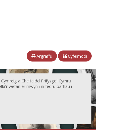
Argraffu
Cyfeirnodi
 Cymreig a Cheltaidd Prifysgol Cymru.
la'r wefan er mwyn i ni fedru parhau i