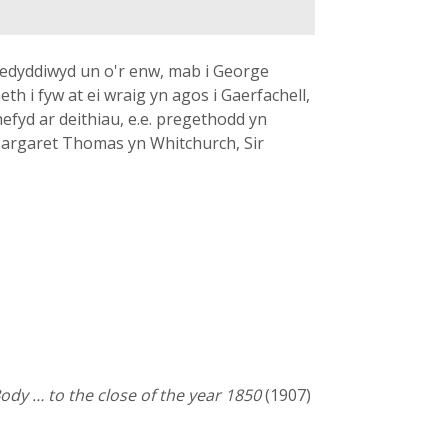
; bedyddiwyd un o'r enw, mab i George
h i fyw at ei wraig yn agos i Gaerfachell,
hefyd ar deithiau, e.e. pregethodd yn
 Margaret Thomas yn Whitchurch, Sir
ody … to the close of the year 1850
(1907)