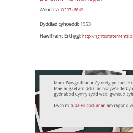
Wikidata:
Q20746842
Dyddiad cyhoeddi:
1953
Hawlfraint Erthygl:
http://rightsstatements.
Mae'r Bywgraffiadur Cymreig yn cael ei 
Mae ar gael am ddim ac nid yw'n derbyn c
gydnabod Cymry sydd wedi gwneud cyfr
Ewch i'n
tudalen codi arian
am ragor o w