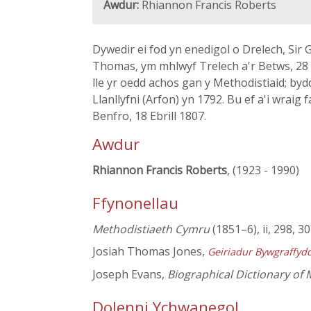
Awdur:
Rhiannon Francis Roberts
Dywedir ei fod yn enedigol o Drelech, Sir 
Thomas, ym mhlwyf Trelech a'r Betws, 28 A
lle yr oedd achos gan y Methodistiaid; byd
Llanllyfni (Arfon) yn 1792. Bu ef a'i wra
Benfro, 18 Ebrill 1807.
Awdur
Rhiannon Francis Roberts
, (1923 - 1990)
Ffynonellau
Methodistiaeth Cymru
(1851–6), ii, 298, 3
Josiah Thomas Jones,
Geiriadur Bywgraffyd
Joseph Evans,
Biographical Dictionary of 
Dolenni Ychwanegol