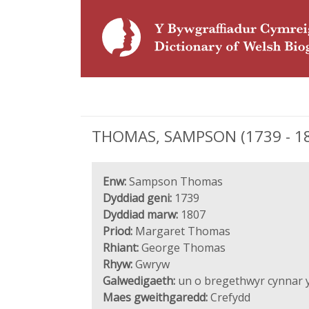
THOMAS, SAMPSON (1739 - 1807
Enw:
Sampson Thomas
Dyddiad geni:
1739
Dyddiad marw:
1807
Priod:
Margaret Thomas
Rhiant:
George Thomas
Rhyw:
Gwryw
Galwedigaeth:
un o bregethwyr cynnar y
Maes gweithgaredd:
Crefydd