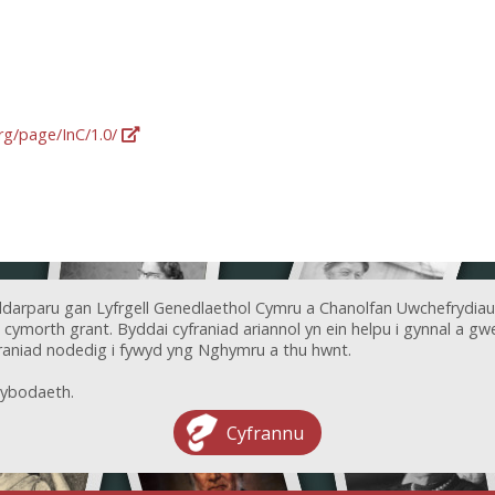
org/page/InC/1.0/
ddarparu gan Lyfrgell Genedlaethol Cymru a Chanolfan Uwchefrydiau
ymorth grant. Byddai cyfraniad ariannol yn ein helpu i gynnal a gwel
aniad nodedig i fywyd yng Nghymru a thu hwnt.
ybodaeth.
Cyfrannu