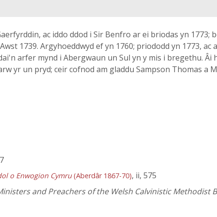
Gaerfyrddin, ac iddo ddod i Sir Benfro ar ei briodas yn 1773
wst 1739. Argyhoeddwyd ef yn 1760; priododd yn 1773, ac aet
dai'n arfer mynd i Abergwaun un Sul yn y mis i bregethu. Âi 
ig farw yr un pryd; ceir cofnod am gladdu Sampson Thomas a
07
, ii, 575
dol o Enwogion Cymru
(Aberdâr 1867-70)
Ministers and Preachers of the Welsh Calvinistic Methodist B