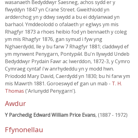
wasanaeth Bedyddwyr Saesneg, achos sydd er y
flwyddyn 1847 yn Crane Street. Gweithiodd yn
ardderchog yn y ddwy swydd a bu ei ddylanwad yn
barhaol. Ymddeolodd o ofalaeth yr eglwys ym mis
Rhagfyr 1873 a rhoes heibio fod yn bennaeth y coleg
ym mis Rhagfyr 1876, gan symud i fyw yng
Nghaerdydd, lle y bu farw 7 Rhagfyr 1881; claddwyd ef
ym mynwent Penygarn, Pontypŵl. Bu'n llywydd Undeb
Bedyddwyr Prydain Fawr ac Iwerddon, 1872-3, y Cymro
Cymraeg cyntaf i'w anrhydeddu yn y modd hwn.
Priododd Mary David, Caerdydd yn 1830; bu hi farw ym
mis Mawrth 1881. Goroeswyd ef gan un mab -
T. H.
Thomas
('Arlunydd Penygarn').
Awdur
Y Parchedig Edward William Price Evans
, (1887 - 1972)
Ffynonellau