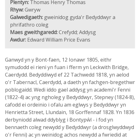
Plentyn:
Thomas Henry Thomas
Rhyw:
Gwryw
Galwedigaeth:
gweinidog gyda'r Bedyddwyr a
phrifathro coleg
Maes gweithgaredd:
Crefydd; Addysg
Awdur:
Edward William Price Evans
Ganwyd yn y Bont-faen, 12 Ionawr 1805, eithr
symudodd ei rieni yn fuan i fferm yn Leckwith Bridge,
Caerdydd. Bedyddiwyd ef 22 Tachwedd 1818, yn aelod
o'r Tabernacl, Caerdydd, a daeth yn fachgen-bregethwr
poblogaidd. Wedi iddo gael addysg yn academi'r Fenni
(1822-4) ac yng ngholeg y Bedyddwyr, Stepney (1824-8),
cafodd ei ordeinio i ofalu am eglwys y Bedyddwyr yn
Henrietta Street, Llundain, 18 Gorffennaf 1828. Yn 1836
derbyniodd alwad ddyblyg i Bontypŵl - i fod yn
bennaeth coleg newydd y Bedyddwyr (a drosglwyddwyd
o'r Fenni) ac yn weinidog achos newydd a fwriedid at