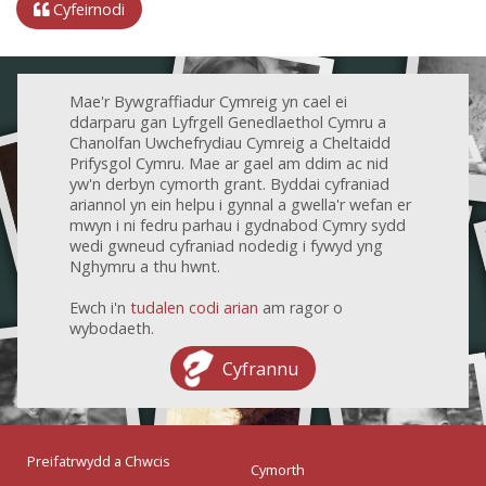
Cyfeirnodi
Mae'r Bywgraffiadur Cymreig yn cael ei
ddarparu gan Lyfrgell Genedlaethol Cymru a
Chanolfan Uwchefrydiau Cymreig a Cheltaidd
Prifysgol Cymru. Mae ar gael am ddim ac nid
yw'n derbyn cymorth grant. Byddai cyfraniad
ariannol yn ein helpu i gynnal a gwella'r wefan er
mwyn i ni fedru parhau i gydnabod Cymry sydd
wedi gwneud cyfraniad nodedig i fywyd yng
Nghymru a thu hwnt.
Ewch i'n
tudalen codi arian
am ragor o
wybodaeth.
Cyfrannu
Preifatrwydd a Chwcis
Cymorth