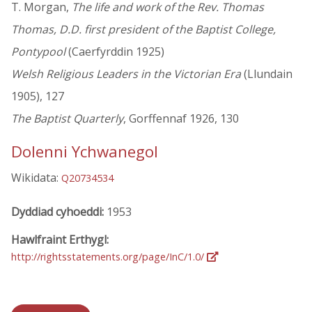
T. Morgan,
The life and work of the Rev. Thomas
Thomas, D.D. first president of the Baptist College,
Pontypool
(Caerfyrddin 1925)
Welsh Religious Leaders in the Victorian Era
(Llundain
1905), 127
The Baptist Quarterly
, Gorffennaf 1926, 130
Dolenni Ychwanegol
Wikidata:
Q20734534
Dyddiad cyhoeddi:
1953
Hawlfraint Erthygl:
http://rightsstatements.org/page/InC/1.0/