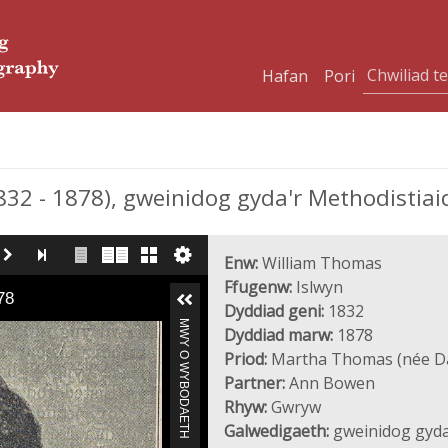
Hafan
Pori
32 - 1878), gweinidog gyda'r Methodistiai
Enw:
William Thomas
Ffugenw:
Islwyn
78
Dyddiad geni:
1832
MWY O WYBODAETH
Dyddiad marw:
1878
Priod:
Martha Thomas (née Da
Partner:
Ann Bowen
Rhyw:
Gwryw
Galwedigaeth:
gweinidog gyda'