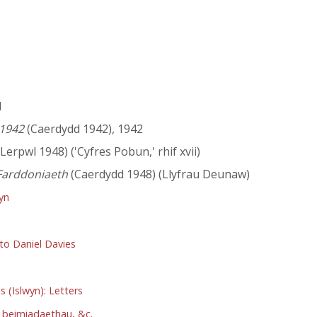
1
 1942
(Caerdydd 1942), 1942
Lerpwl 1948) ('Cyfres Pobun,' rhif xvii)
 Farddoniaeth
(Caerdydd 1948) (Llyfrau Deunaw)
yn
o Daniel Davies
(Islwyn): Letters
beirniadaethau, &c.