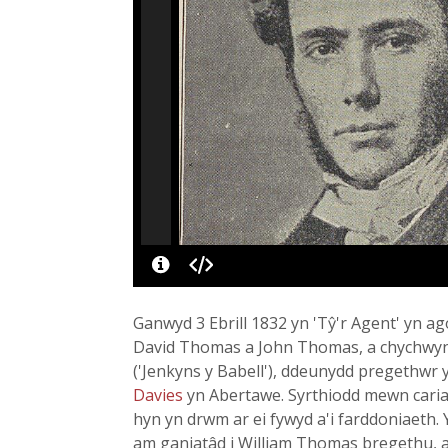
Ganwyd 3 Ebrill 1832 yn 'Tŷ'r Agent' yn ag
David Thomas a John Thomas, a chychwynno
('Jenkyns y Babell'), ddeunydd pregethwr 
Davies
yn Abertawe. Syrthiodd mewn cariad
hyn yn drwm ar ei fywyd a'i farddoniaeth.
am ganiatâd i William Thomas bregethu, ac