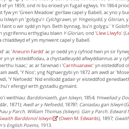
d ef yn 1859, ond ni bu erioed yn fugail eglwys. Yn 1864 pr
w yn 'Green Meadow' gerllaw capel y Babell, ac yno y buont
bu Islwyn yn 'golygu'r
Cylchgrawn
, yr
Ymgeisydd
, y
Glorian
, 
faint o wir sydd yn hyn. Beth bynnag, bu'n golygu ' Y Golof
n ysgrifennu erthyglau blaen
Y Glorian
, ond '
Llew Llwyfo
' (
a chladdwyd ef ym mynwent capel y Babell.
d' ac '
Aneurin Fardd
' ac yr oedd yn y cyfnod hwn yn sir Fyn
wr yn yr eisteddfodau, a chystadleuydd aflwyddiannus ar y cy
rthu Isaac,' ac ar farwnad i '
Carnhuanawc
' yn eisteddfod 
, am awdl, 'Y Nos'; yng Nghaergybi yn 1872 am awdl ar 'Mose
dl, 'Y Nefoedd.' Nid enillodd gadair yr eisteddfod genedlaet
thu'r efengyl wrth gystadlu gymaint.
o'i weithiau:
Barddoniaeth, gan Islwyn
, 1854;
Ymweliad y Doe
dâr, 1871);
Awdl ar y Nefoedd
, 1878?;
Caniadau gan Islwyn
(G
hau y Parch. William Thomas (Islwyn). Gan y Parch. Edward
Gwaith Barddonol Islwyn
(
Owen M. Edwards
), 1897;
Gwaith
yn's English Poems
, 1913.