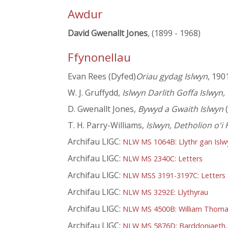
Awdur
David Gwenallt Jones
, (1899 - 1968)
Ffynonellau
Evan Rees (Dyfed)
Oriau gydag Islwyn
, 190
W. J. Gruffydd,
Islwyn Darlith Goffa Islwyn,
D. Gwenallt Jones,
Bywyd a Gwaith Islwyn
(
T. H. Parry-Williams,
Islwyn, Detholion o'i
Archifau LlGC:
NLW MS 1064B: Llythr gan Islw
Archifau LlGC:
NLW MS 2340C: Letters
Archifau LlGC:
NLW MSS 3191-3197C: Letters t
Archifau LlGC:
NLW MS 3292E: Llythyrau
Archifau LlGC:
NLW MS 4500B: William Thomas 
Archifau LlGC:
NLW MS 5876D: Barddoniaeth, 