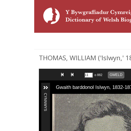
THOMAS, WILLIAM ('Islwyn,' 18
GWELD
o 882
Gwaith barddonol Islwyn, 1832-18
CYNNWYS