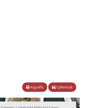
Argraffu
Cyfeirnodi
 Cymreig a Cheltaidd Prifysgol Cymru.