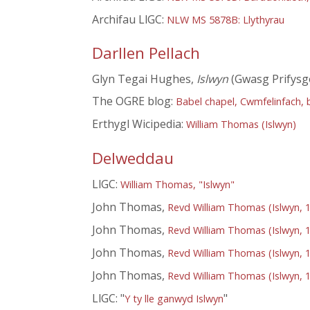
Archifau LlGC:
NLW MS 5878B: Llythyrau
Darllen Pellach
Glyn Tegai Hughes,
Islwyn
(Gwasg Prifysg
The OGRE blog:
Babel chapel, Cwmfelinfach, b
Erthygl Wicipedia:
William Thomas (Islwyn)
Delweddau
LlGC:
William Thomas, "Islwyn"
John Thomas,
Revd William Thomas (Islwyn, 
John Thomas,
Revd William Thomas (Islwyn, 
John Thomas,
Revd William Thomas (Islwyn, 
John Thomas,
Revd William Thomas (Islwyn, 
LlGC: "
"
Y ty lle ganwyd Islwyn