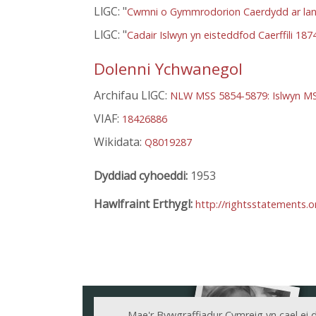
LlGC: "
Cwmni o Gymmrodorion Caerdydd ar lan
LlGC: "
Cadair Islwyn yn eisteddfod Caerffili 187
Dolenni Ychwanegol
Archifau LlGC:
NLW MSS 5854-5879: Islwyn M
VIAF:
18426886
Wikidata:
Q8019287
Dyddiad cyhoeddi:
1953
Hawlfraint Erthygl:
http://rightsstatements.
Mae'r Bywgraffiadur Cymreig yn cael ei 