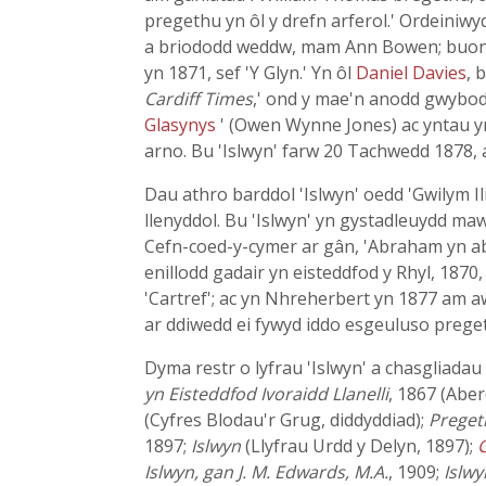
pregethu yn ôl y drefn arferol.' Ordeiniwy
a briododd weddw, mam Ann Bowen; buont fy
yn 1871, sef 'Y Glyn.' Yn ôl
Daniel Davies
, 
Cardiff Times
,' ond y mae'n anodd gwybod 
Glasynys
' (Owen Wynne Jones) ac yntau y
arno. Bu 'Islwyn' farw 20 Tachwedd 1878, 
Dau athro barddol 'Islwyn' oedd 'Gwilym Ili
llenyddol. Bu 'Islwyn' yn gystadleuydd ma
Cefn-coed-y-cymer ar gân, 'Abraham yn abe
enillodd gadair yn eisteddfod y Rhyl, 1870
'Cartref'; ac yn Nhreherbert yn 1877 am aw
ar ddiwedd ei fywyd iddo esgeuluso prege
Dyma restr o lyfrau 'Islwyn' a chasgliadau 
yn Eisteddfod Ivoraidd Llanelli
, 1867 (Aber
(Cyfres Blodau'r Grug, diddyddiad);
Preget
1897;
Islwyn
(Llyfrau Urdd y Delyn, 1897);
Islwyn, gan J. M. Edwards, M.A.
, 1909;
Islw