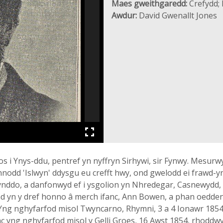
Maes gweithgaredd:
Crefydd; 
Awdur:
David Gwenallt Jones
os i Ynys-ddu, pentref yn nyffryn Sirhywi, sir Fynwy. Mesurw
dd 'Islwyn' ddysgu eu crefft hwy, ond gwelodd ei frawd-yng
ynddo, a danfonwyd ef i ysgolion yn Nhredegar, Casnewydd, a
 yn y dref honno â merch ifanc, Ann Bowen, a phan oeddent a
 Yng nghyfarfod misol Twyncarno, Rhymni, 3 a 4 Ionawr 1854,
 yng nghyfarfod misol y Gelli Groes, 16 Awst 1854, rhoddwyd 