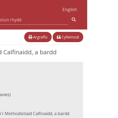
English
Argraffu
Cyfeirnodi
d Calfinaidd, a bardd
vies)
r Methodistiaid Calfinaidd, a bardd