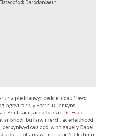
Eisteddfod; Barddoniaeth
yr tir a pheirianwyr oedd ei ddau frawd,
-nghyfraith, y Parch. D. Jenkyns
'r Bont-faen, ac i athrofa'r
Dr. Evan
r briodi, bu farw'r ferch, ac effeithiodd
 derbyniwyd cais oddi wrth gapel y Babell
iddo, ar ôl y prawf, ganiatâd 'i ddechreu