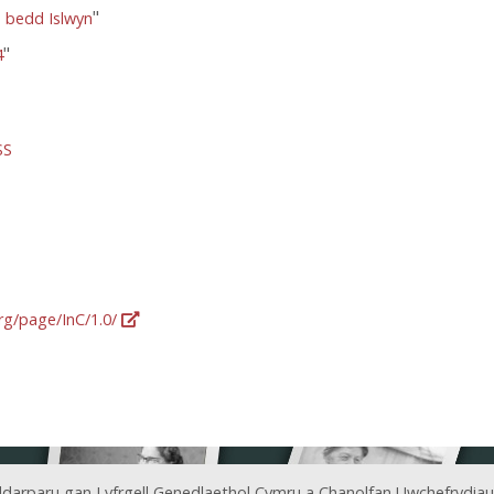
"
 bedd Islwyn
"
4
SS
org/page/InC/1.0/
ddarparu gan Lyfrgell Genedlaethol Cymru a Chanolfan Uwchefrydiau