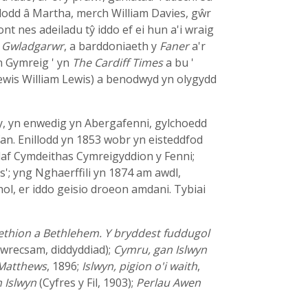
iododd â Martha, merch William Davies, gŵr
 nes adeiladu tŷ iddo ef ei hun a'i wraig
y
Gwladgarwr
, a barddoniaeth y
Faner
a'r
n Gymreig ' yn
The Cardiff Times
a bu '
Lewis William Lewis) a benodwyd yn olygydd
wy, yn enwedig yn Abergafenni, gylchoedd
fan. Enillodd yn 1853 wobr yn eisteddfod
olaf Cymdeithas Cymreigyddion y Fenni;
s'; yng Nghaerffili yn 1874 am awdl,
hol, er iddo geisio droeon amdani. Tybiai
thion a Bethlehem. Y bryddest fuddugol
wrecsam, diddyddiad);
Cymru, gan Islwyn
 Matthews
, 1896;
Islwyn, pigion o'i waith
,
 Islwyn
(Cyfres y Fil, 1903);
Perlau Awen