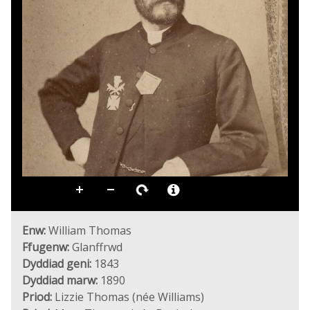
Enw:
William Thomas
Ffugenw:
Glanffrwd
Dyddiad geni:
1843
Dyddiad marw:
1890
Priod:
Lizzie Thomas (née Williams)