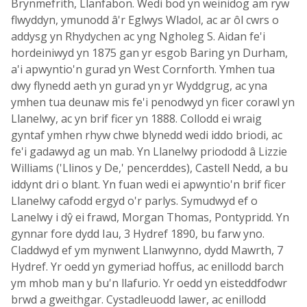
Brynmefrith, Llanfabon. Wedi bod yn weinidog am ryw
flwyddyn, ymunodd â'r Eglwys Wladol, ac ar ôl cwrs o
addysg yn Rhydychen ac yng Ngholeg S. Aidan fe'i
hordeiniwyd yn 1875 gan yr esgob Baring yn Durham,
a'i apwyntio'n gurad yn West Cornforth. Ymhen tua
dwy flynedd aeth yn gurad yn yr Wyddgrug, ac yna
ymhen tua deunaw mis fe'i penodwyd yn ficer corawl yn
Llanelwy, ac yn brif ficer yn 1888. Collodd ei wraig
gyntaf ymhen rhyw chwe blynedd wedi iddo briodi, ac
fe'i gadawyd ag un mab. Yn Llanelwy priododd â Lizzie
Williams ('Llinos y De,' pencerddes), Castell Nedd, a bu
iddynt dri o blant. Yn fuan wedi ei apwyntio'n brif ficer
Llanelwy cafodd ergyd o'r parlys. Symudwyd ef o
Lanelwy i dŷ ei frawd, Morgan Thomas, Pontypridd. Yn
gynnar fore dydd Iau, 3 Hydref 1890, bu farw yno.
Claddwyd ef ym mynwent Llanwynno, dydd Mawrth, 7
Hydref. Yr oedd yn gymeriad hoffus, ac enillodd barch
ym mhob man y bu'n llafurio. Yr oedd yn eisteddfodwr
brwd a gweithgar. Cystadleuodd lawer, ac enillodd