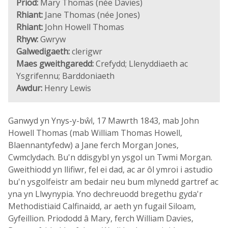
Priod:
Mary Thomas (née Davies)
Rhiant:
Jane Thomas (née Jones)
Rhiant:
John Howell Thomas
Rhyw:
Gwryw
Galwedigaeth:
clerigwr
Maes gweithgaredd:
Crefydd; Llenyddiaeth ac
Ysgrifennu; Barddoniaeth
Awdur:
Henry Lewis
Ganwyd yn Ynys-y-bŵl, 17 Mawrth 1843, mab John
Howell Thomas (mab William Thomas Howell,
Blaennantyfedw) a Jane ferch Morgan Jones,
Cwmclydach. Bu'n ddisgybl yn ysgol un Twmi Morgan.
Gweithiodd yn llifiwr, fel ei dad, ac ar ôl ymroi i astudio
bu'n ysgolfeistr am bedair neu bum mlynedd gartref ac
yna yn Llwynypia. Yno dechreuodd bregethu gyda'r
Methodistiaid Calfinaidd, ar aeth yn fugail Siloam,
Gyfeillion. Priododd â Mary, ferch William Davies,