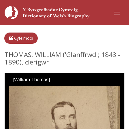
Cyfeirnodi
THOMAS, WILLIAM ('Glanffrwd'; 1843 -
1890), clerigwr
[William Thomas]