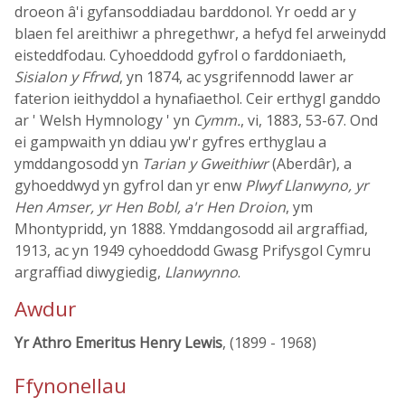
droeon â'i gyfansoddiadau barddonol. Yr oedd ar y
blaen fel areithiwr a phregethwr, a hefyd fel arweinydd
eisteddfodau. Cyhoeddodd gyfrol o farddoniaeth,
Sisialon y Ffrwd
, yn 1874, ac ysgrifennodd lawer ar
faterion ieithyddol a hynafiaethol. Ceir erthygl ganddo
ar ' Welsh Hymnology ' yn
Cymm.
, vi, 1883, 53-67. Ond
ei gampwaith yn ddiau yw'r gyfres erthyglau a
ymddangosodd yn
Tarian y Gweithiwr
(Aberdâr), a
gyhoeddwyd yn gyfrol dan yr enw
Plwyf Llanwyno, yr
Hen Amser, yr Hen Bobl, a'r Hen Droion
, ym
Mhontypridd, yn 1888. Ymddangosodd ail argraffiad,
1913, ac yn 1949 cyhoeddodd Gwasg Prifysgol Cymru
argraffiad diwygiedig,
Llanwynno
.
Awdur
Yr Athro Emeritus Henry Lewis
, (1899 - 1968)
Ffynonellau