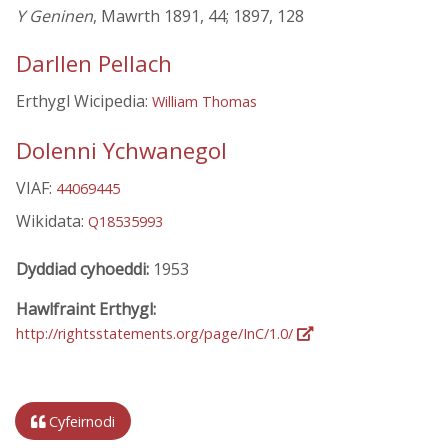
Y Geninen
, Mawrth 1891, 44; 1897, 128
Darllen Pellach
Erthygl Wicipedia:
William Thomas
Dolenni Ychwanegol
VIAF:
44069445
Wikidata:
Q18535993
Dyddiad cyhoeddi:
1953
Hawlfraint Erthygl:
http://rightsstatements.org/page/InC/1.0/
Cyfeirnodi