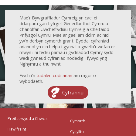
Mae'r Bywgraffiadur Cymreig yn cael ei
ddarparu gan Lyfrgell Genedlaethol Cymru a
Chanolfan Uwchefrydiau Cymreig a Cheltaidd
Prifysgol Cymru. Mae ar gael am ddim ac nid
yw'n derbyn cymorth grant. Byddai cyfraniad
ariannol yn ein helpu i gynnal a gwella'r wefan er
mwyn i ni fedru parhau i gydnabod Cymry sydd
wedi gwneud cyfraniad nodedig i fywyd yng
Nghymru a thu hwnt.
Ewch i'n
tudalen codi arian
am ragor o
wybodaeth.
Cyfrannu
Preifatrwydd a Chwcis
Cymorth
Hawlfraint
Cysylltu