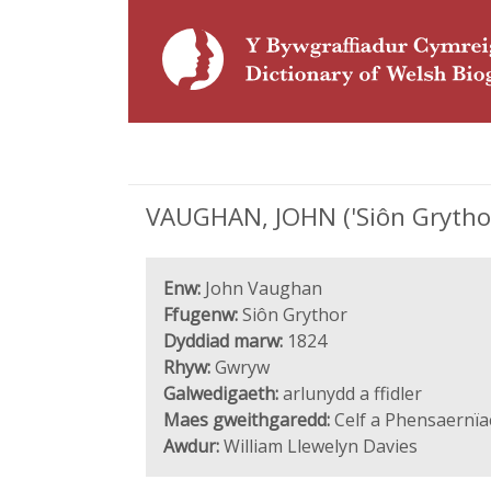
VAUGHAN, JOHN ('Siôn Grythor'
Enw:
John Vaughan
Ffugenw:
Siôn Grythor
Dyddiad marw:
1824
Rhyw:
Gwryw
Galwedigaeth:
arlunydd a ffidler
Maes gweithgaredd:
Celf a Phensaernïa
Awdur:
William Llewelyn Davies