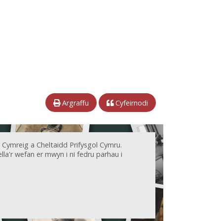
Argraffu
Cyfeirnodi
 Cymreig a Cheltaidd Prifysgol Cymru.
la'r wefan er mwyn i ni fedru parhau i