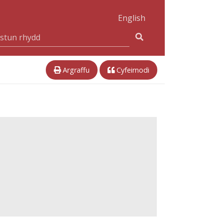
English
Argraffu
Cyfeirnodi