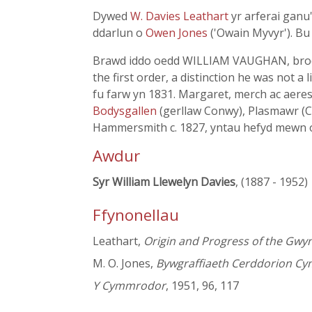
Dywed
W. Davies Leathart
yr arferai ganu
ddarlun o
Owen Jones
('Owain Myvyr'). B
Brawd iddo oedd WILLIAM VAUGHAN, brod
the first order, a distinction he was not 
fu farw yn 1831. Margaret, merch ac aere
Bodysgallen
(gerllaw Conwy), Plasmawr (
Hammersmith c. 1827, yntau hefyd mewn 
Awdur
Syr William Llewelyn Davies
, (1887 - 1952)
Ffynonellau
Leathart,
Origin and Progress of the Gwy
M. O. Jones,
Bywgraffiaeth Cerddorion Cy
Y Cymmrodor
, 1951, 96, 117