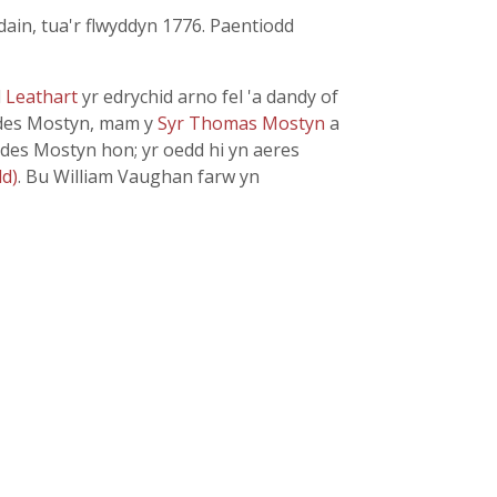
dain, tua'r flwyddyn 1776. Paentiodd
d
Leathart
yr edrychid arno fel 'a dandy of
wyddes Mostyn, mam y
Syr Thomas Mostyn
a
ddes Mostyn hon; yr oedd hi yn aeres
dd)
. Bu William Vaughan farw yn