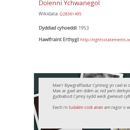
Dolenni Ychwanegol
Wikidata:
Q28361495
Dyddiad cyhoeddi:
1953
Hawlfraint Erthygl:
http://rightsstatements.
Mae'r Bywgraffiadur Cymreig yn cael ei 
Mae ar gael am ddim ac nid yw'n derbyn c
gydnabod Cymry sydd wedi gwneud cyfr
Ewch i'n
tudalen codi arian
am ragor o w