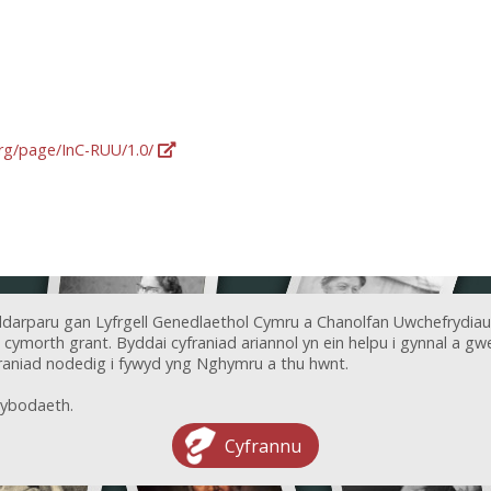
org/page/InC-RUU/1.0/
ddarparu gan Lyfrgell Genedlaethol Cymru a Chanolfan Uwchefrydiau
ymorth grant. Byddai cyfraniad ariannol yn ein helpu i gynnal a gwel
aniad nodedig i fywyd yng Nghymru a thu hwnt.
ybodaeth.
Cyfrannu