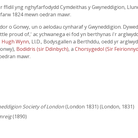
'r ffidil yng nghyfarfodydd Cymdeithas y Gwyneddigion, Llun
u farw 1824 mewn oedran mawr.
or o Gonwy, un o aelodau cynharaf y Gwyneddigion. Dywe
a little proud of,' ac ychwanega ei fod yn berthynas i'r argl
s
Hugh Wynn
, Ll.D., Bodysgallen a Berthddu, oedd yr arglwy
Conwy),
Bodidris (sir Ddinbych)
, a
Chorsygedol (Sir Feirionny
oedran mawr.
neddigion Society of London
(London 1831) (London, 1831)
mreig
(1890)