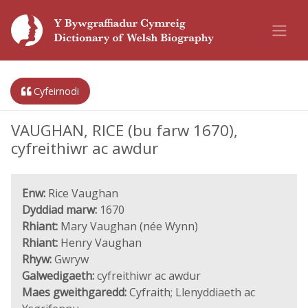
Cyfeirnodi
VAUGHAN, RICE (bu farw 1670),
cyfreithiwr ac awdur
Enw:
Rice Vaughan
Dyddiad marw:
1670
Rhiant:
Mary Vaughan (née Wynn)
Rhiant:
Henry Vaughan
Rhyw:
Gwryw
Galwedigaeth:
cyfreithiwr ac awdur
Maes gweithgaredd:
Cyfraith; Llenyddiaeth ac