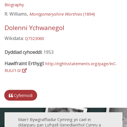
Biography
R. Williams,
Montgomeryshire Worthies
(1894)
Dolenni Ychwanegol
Wikidata:
Q7323060
Dyddiad cyhoeddi:
1953
Hawlfraint Erthygl:
http://rightsstatements.org/page/InC-
RUU/1.0/
Cyfeirnodi
Mae'r Bywgraffiadur Cymreig yn cael ei
ddarparu gan Lyfrgell Genedlaethol Cymru a