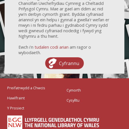
Chanolfan Uwchefrydiau Cymreig a Cheltaidd
Prifysgol Cymru. Mae ar gael am ddim ac nid
yw'n derbyn cymorth grant. Byddai cyfraniad
ariannol yn ein helpu i gynnal a gwella'r wefan er
mwyn i ni fedru parhau i gydnabod Cymry sydd
wedi gwneud cyfraniad nodedig i fywyd yng
Nghymru a thu hwnt.
Ewch i'n
tudalen codi arian
am ragor o
wybodaeth.
Cyfrannu
Preifatrwydd a Chwcis
Cymorth
Hawlfraint
Cysylltu
Y Prosiect