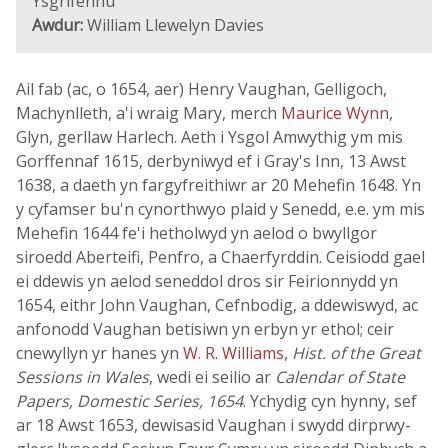
Ysgrifennu
Awdur:
William Llewelyn Davies
Ail fab (ac, o 1654, aer) Henry Vaughan, Gelligoch,
Machynlleth, a'i wraig Mary, merch
Maurice Wynn
,
Glyn, gerllaw Harlech. Aeth i Ysgol Amwythig ym mis
Gorffennaf 1615, derbyniwyd ef i Gray's Inn, 13 Awst
1638, a daeth yn fargyfreithiwr ar 20 Mehefin 1648. Yn
y cyfamser bu'n cynorthwyo plaid y Senedd, e.e. ym mis
Mehefin 1644 fe'i hetholwyd yn aelod o bwyllgor
siroedd Aberteifi, Penfro, a Chaerfyrddin. Ceisiodd gael
ei ddewis yn aelod seneddol dros sir Feirionnydd yn
1654, eithr John Vaughan, Cefnbodig, a ddewiswyd, ac
anfonodd Vaughan betisiwn yn erbyn yr ethol; ceir
cnewyllyn yr hanes yn
W. R. Williams
,
Hist. of the Great
Sessions in Wales
, wedi ei seilio ar
Calendar of State
Papers, Domestic Series, 1654
. Ychydig cyn hynny, sef
ar 18 Awst 1653, dewisasid Vaughan i swydd dirprwy-