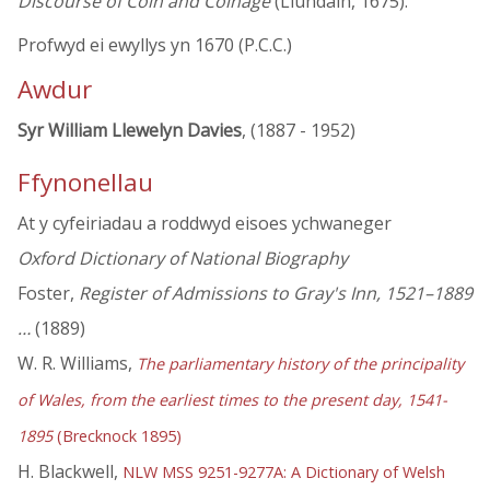
Discourse of Coin and Coinage
(Llundain, 1675).
Profwyd ei ewyllys yn 1670 (P.C.C.)
Awdur
Syr William Llewelyn Davies
, (1887 - 1952)
Ffynonellau
At y cyfeiriadau a roddwyd eisoes ychwaneger
Oxford Dictionary of National Biography
Foster,
Register of Admissions to Gray's Inn, 1521–1889
…
(1889)
W. R. Williams,
The parliamentary history of the principality
of Wales, from the earliest times to the present day, 1541-
1895
(Brecknock 1895)
H. Blackwell,
NLW MSS 9251-9277A: A Dictionary of Welsh