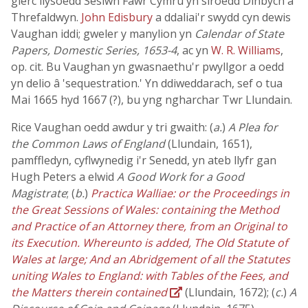
glerc llysoedd Sesiwn Fawr Cymru yn siroedd Dinbych a
Threfaldwyn.
John Edisbury
a ddaliai'r swydd cyn dewis
Vaughan iddi; gweler y manylion yn
Calendar of State
Papers, Domestic Series, 1653-4
, ac yn
W. R. Williams
,
op. cit. Bu Vaughan yn gwasnaethu'r pwyllgor a oedd
yn delio â 'sequestration.' Yn ddiweddarach, sef o tua
Mai 1665 hyd 1667 (?), bu yng ngharchar Twr Llundain.
Rice Vaughan oedd awdur y tri gwaith: (
a.
)
A Plea for
the Common Laws of England
(Llundain, 1651),
pamffledyn, cyflwynedig i'r Senedd, yn ateb llyfr gan
Hugh Peters a elwid
A Good Work for a Good
Magistrate
; (
b.
)
Practica Walliae: or the Proceedings in
the Great Sessions of Wales: containing the Method
and Practice of an Attorney there, from an Original to
its Execution. Whereunto is added, The Old Statute of
Wales at large; And an Abridgement of all the Statutes
uniting Wales to England: with Tables of the Fees, and
the Matters therein contained
(Llundain, 1672); (
c.
)
A