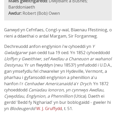
Maes gweithgaredd:
Diwydiant a Busnes;
Barddoniaeth
Awdur:
Robert (Bob) Owen
Ganwyd yn Cefnfaes, Congl-y-wal, Blaenau Ffestiniog, o
rieni a ddaethai o ardal Margam, Sir Forgannwg.
Dechreuodd anfon englynion i'w cyhoeddi yn
Y
Gwladgarwr
pan oedd tua 19 oed. Yn 1852 cyhoeddodd
Lloffyn y Gweithiwr, sef Awdlau a Chaneuon ar wahanol
Destynau
. Yr un flwyddyn (neu 1853?) ymfudodd i U.D.A.,
gan ymsefydlu fel chwarelwr yn Hydeville, Vermont, a
pharhau i gyfansoddi englynion a phenillion a'u
hanfon i'r
Cenhadwr Americanaidd
a'r
Drych
. Yn 1872
cyhoeddodd
Caniadau Ionoron, yn cynnwys Awdlau,
Cywyddau, Englynion, a Phennillion
(Utica). Daeth ei
gerdd 'Bedd fy Nghariad' yn bur boblogaidd - gweler hi
yn
Blodeugerdd
W. J. Gruffydd
, t. 51.