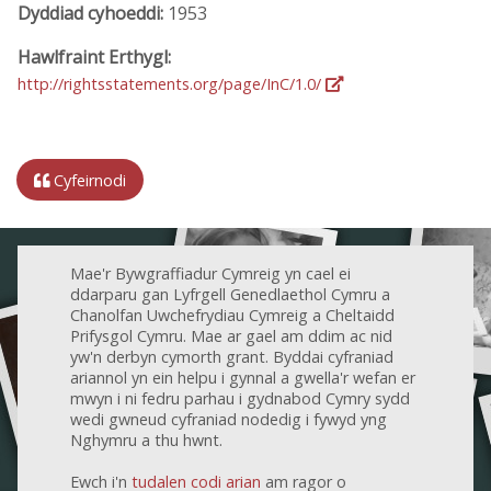
Dyddiad cyhoeddi:
1953
Hawlfraint Erthygl:
http://rightsstatements.org/page/InC/1.0/
Cyfeirnodi
Mae'r Bywgraffiadur Cymreig yn cael ei
ddarparu gan Lyfrgell Genedlaethol Cymru a
Chanolfan Uwchefrydiau Cymreig a Cheltaidd
Prifysgol Cymru. Mae ar gael am ddim ac nid
yw'n derbyn cymorth grant. Byddai cyfraniad
ariannol yn ein helpu i gynnal a gwella'r wefan er
mwyn i ni fedru parhau i gydnabod Cymry sydd
wedi gwneud cyfraniad nodedig i fywyd yng
Nghymru a thu hwnt.
Ewch i'n
tudalen codi arian
am ragor o