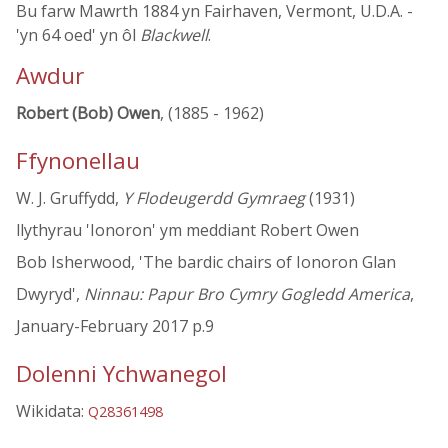
Bu farw Mawrth 1884 yn Fairhaven, Vermont, U.D.A. -
'yn 64 oed' yn ôl
Blackwell
.
Awdur
Robert (Bob) Owen
, (1885 - 1962)
Ffynonellau
W. J. Gruffydd,
Y Flodeugerdd Gymraeg
(1931)
llythyrau 'Ionoron' ym meddiant Robert Owen
Bob Isherwood, 'The bardic chairs of Ionoron Glan
Dwyryd',
Ninnau: Papur Bro Cymry Gogledd America
,
January-February 2017 p.9
Dolenni Ychwanegol
Wikidata:
Q28361498