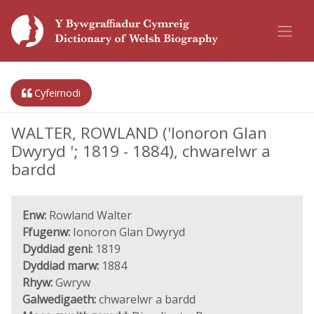
Cyfeirnodi
WALTER, ROWLAND ('Ionoron Glan
Dwyryd '; 1819 - 1884), chwarelwr a
bardd
Enw:
Rowland Walter
Ffugenw:
Ionoron Glan Dwyryd
Dyddiad geni:
1819
Dyddiad marw:
1884
Rhyw:
Gwryw
Galwedigaeth:
chwarelwr a bardd