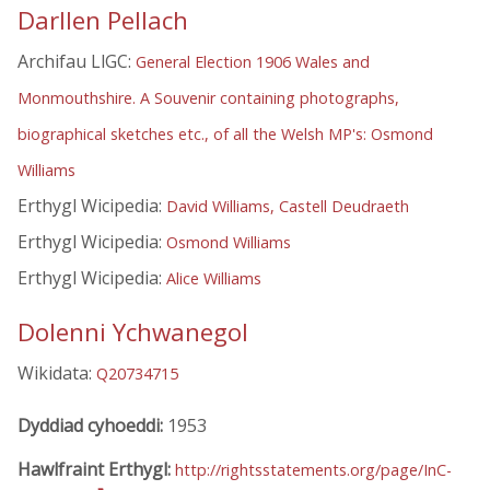
Darllen Pellach
Archifau LlGC:
General Election 1906 Wales and
Monmouthshire. A Souvenir containing photographs,
biographical sketches etc., of all the Welsh MP's: Osmond
Williams
Erthygl Wicipedia:
David Williams, Castell Deudraeth
Erthygl Wicipedia:
Osmond Williams
Erthygl Wicipedia:
Alice Williams
Dolenni Ychwanegol
Wikidata:
Q20734715
Dyddiad cyhoeddi:
1953
Hawlfraint Erthygl:
http://rightsstatements.org/page/InC-