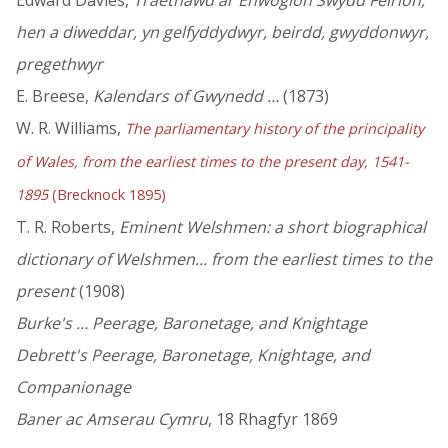
Edward Davies,
Traethawd ar Enwogion Swydd Feirion,
hen a diweddar, yn gelfyddydwyr, beirdd, gwyddonwyr,
pregethwyr
E. Breese,
Kalendars of Gwynedd …
(1873)
W. R. Williams,
The parliamentary history of the principality
of Wales, from the earliest times to the present day, 1541-
1895
(Brecknock 1895)
T. R. Roberts,
Eminent Welshmen: a short biographical
dictionary of Welshmen... from the earliest times to the
present
(1908)
Burke's … Peerage, Baronetage, and Knightage
Debrett's Peerage, Baronetage, Knightage, and
Companionage
Baner ac Amserau Cymru
, 18 Rhagfyr 1869