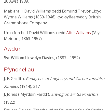
20 Awst 1939.
Mab arall i David Williams oedd Edmund Trevor Lloyd
Wynne Williams (1859-1946), cyd-sylfaenydd y British
Gramophone Company.
Un o ferched David Williams oedd
Alice Williams
('Alys
Meirion', 1863-1957).
Awdur
Syr William Llewelyn Davies
, (1887 - 1952)
Ffynonellau
J. E. Griffith,
Pedigrees of Anglesey and Carnarvonshire
Families
(1914), 317
J. Jones ('Myrddin Fardd'),
Enwogion Sir Gaernarfon
(1922)