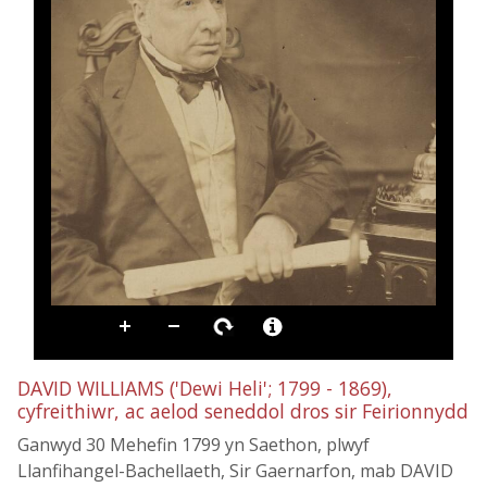
DAVID WILLIAMS ('Dewi Heli'; 1799 - 1869),
cyfreithiwr, ac aelod seneddol dros sir Feirionnydd
Ganwyd 30 Mehefin 1799 yn Saethon, plwyf
Llanfihangel-Bachellaeth, Sir Gaernarfon, mab DAVID