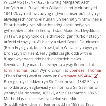
WILLIAMS (1754 - 1823) a'i wraig Margaret. Aeth i
Lanfyllin at ei frawd John Williams (siryf Meirionnydd,
1841-2), cyfreithiwr, ac yng nghwrs amser bu'n dilyn yr
alwedigaeth honno ei hunan, yn bennaf ym Mhwllheli a
Phorthmadog; ym Mhorthmadog daeth hefyd yn
gyfreithiwr a phen-rheolwr i stad Madocks. Llwyddodd
yn fawr, a phrynodd dai a thiroedd, gan ffurfio'r stad yr
arferid ei chysylltu â'i blasty a elwid Castell Deudraeth
(Bron Eryri gynt; bu ei frawd John Williams yn byw yn
Bron Eryri o'i flaen). Fel y gellid casglu oddi wrth ei
ffugenw yr oedd iddo beth diddordeb mewn
llenyddiaeth; y mae rhai llythyrau a ysgrifennodd at
John Thomas
('Sion Wyn o Eifion') ac
Ebenezer Thomas
('Eben Fardd') wedi eu cadw yn
Cwrtmawr MS 404C
.
Bu'n glerc yr heddwch yn Sir Feirionnydd, 1842-59, yn
un o ddirprwy-raglawiaid y sir honno a Sir Gaernarfon,
yn siryf Meirionnydd, 1861-2, a Sir Gaernarfon, 1862-3.
Methodd gael ei ddewis yn aelod seneddol
(Rhyddfrydwr) dros sir Feirionnydd yn 1859 ac 1865