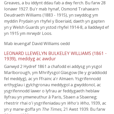
Greaves, a bu iddynt ddau fab a dwy ferch. Bu farw 28
Ionawr 1927. Bu'r mab hynaf, Osmond Trahaearn
Deudraeth Williams (1883 - 1915), yn swyddog ym
myddin Prydain yn rhyfel y Boeriaid, daeth yn gapten
yn y Welsh Guards yn ystod rhyfel 1914-8, a lladdwyd ef
yn 1915 ym mrwydr Loos.
Mab ieuengaf David Williams oedd
LEONARD LLEWELYN BULKELEY WILLIAMS (1861 -
1939), meddyg ac awdur
Ganwyd 2 Hydref 1861 a chafodd ei addysg yn ysgol
Marlborough, ym Mhrifysgol Glasgow (lle y graddiodd
fel meddyg), ac yn Ffrainc a'r Almaen. Ysgrifennodd
erthyglau i gylchgronau meddygol a gwyddonol, ac
ysgrifennodd lawer o lyfrau ar feddygaeth heblaw
llyfrau yn ymwneuthur â Paris, Sbaen a Sbaeneg;
rhestrir rhai o'i ysgrifeniadau yn
Who's Who
, 1939, ac
yn y marw-goffa yn
The Times
, 21 Awst 1939. Bu farw