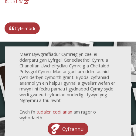
RUU/1.0/
Cyfeirnodi
Mae'r Bywgraffiadur Cymreig yn cael ei
ddarparu gan Lyfrgell Genedlaethol Cymru a
Chanolfan Uwchefrydiau Cymreig a Cheltaidd
Prifysgol Cymru. Mae ar gael am ddim ac nid
yw'n derbyn cymorth grant. Byddai cyfraniad
ariannol yn ein helpu i gynnal a gwella'r wefan er
mwyn i ni fedru parhau i gydnabod Cymry sydd
wedi gwneud cyfraniad nodedig i fywyd yng
Nghymru a thu hwnt.
Ewch i'n
tudalen codi arian
am ragor o
wybodaeth.
Cyfrannu