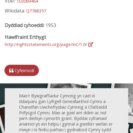
VIAF:
103069464
Wikidata:
Q7788357
Dyddiad cyhoeddi:
1953
Hawlfraint Erthygl:
http://rightsstatements.org/page/InC/1.0/
Cyfeirnodi
Mae'r Bywgraffiadur Cymreig yn cael ei
ddarparu gan Lyfrgell Genedlaethol Cymru a
Chanolfan Uwchefrydiau Cymreig a Cheltaidd
Prifysgol Cymru. Mae ar gael am ddim ac nid
yw'n derbyn cymorth grant. Byddai cyfraniad
ariannol yn ein helpu i gynnal a gwella'r wefan er
mwyn i ni fedru parhau i gydnabod Cymry sydd