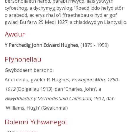
bersonoliaeth hardd, parabl rhwydd, llais ystwyth
cyfoethog, a dychymyg bywiog. 'Roedd iddo hefyd stôr
o arabedd, ac erys rhai o'i ffraethebau o hyd ar gof
gwlad. Bu farw 29 Medi 1927, a chladdwyd yn Llantysilio.
Awdur
Y Parchedig John Edward Hughes
, (1879 - 1959)
Ffynonellau
Gwybodaeth bersonol
Ar ei deulu, gweler R. Hughes,
Enwogion Môn, 1850–
1912
(Dolgellau 1913), dan 'Charles, John', a
Blwyddiadur y Methodistiaid Calfinaidd
, 1912, dan
'Williams, Hugh' (Gwalchmai)
Dolenni Ychwanegol