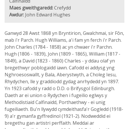
Calfinaidd
Maes gweithgaredd:
Crefydd
Awdur:
John Edward Hughes
Ganwyd 28 Awst 1868 yn Bryntirion, Gwalchmai, sir Fôn,
mab i'r Parch. Hugh Williams, a'i fam yn ferch i'r Parch.
John Charles (1784 - 1858) ac yn chwaer i'r Parchn.
Hugh (1806 - 1839), John (1809 - 1865), William (1817 -
1849), a David (1823 - 1860) Charles - y ddau olaf yn
bregethwyr poblogaidd iawn. Cafodd ei addysg yng
Nghroesoswallt, y Bala, Aberystwyth, a Choleg Iesu,
Rhydychen, lle y graddiodd gydag anrhydedd yn 1897.
Yn 1923 cafodd y radd o D.D. o Brifysgol Edinburgh.
Daeth ar ei union o Rydychen i fugeilio eglwys y
Methodistiaid Calfinaidd, Porthaethwy - ei unig
fugeiliaeth. Bu'n llywydd cymdeithasfa'r Gogledd (1918-
9) a'r gymanfa gyffredinol (1921-2). Nodweddid ei
bregethu gan artistri perffaith. Meddai ar