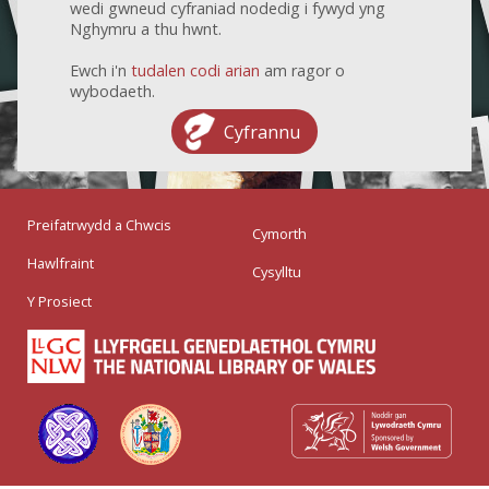
wedi gwneud cyfraniad nodedig i fywyd yng
Nghymru a thu hwnt.
Ewch i'n
tudalen codi arian
am ragor o
wybodaeth.
Cyfrannu
Preifatrwydd a Chwcis
Cymorth
Hawlfraint
Cysylltu
Y Prosiect