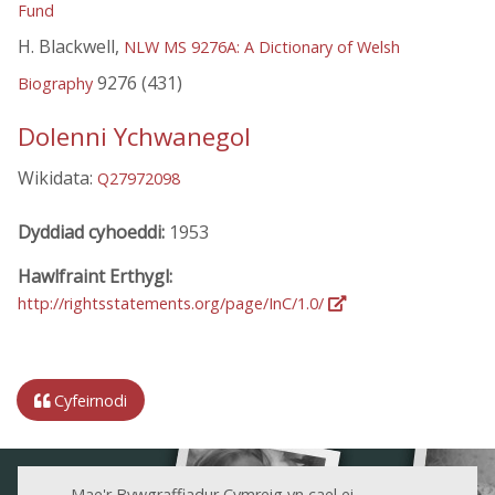
Fund
H. Blackwell,
NLW MS 9276A: A Dictionary of Welsh
9276 (431)
Biography
Dolenni Ychwanegol
Wikidata:
Q27972098
Dyddiad cyhoeddi:
1953
Hawlfraint Erthygl:
http://rightsstatements.org/page/InC/1.0/
Cyfeirnodi
Mae'r Bywgraffiadur Cymreig yn cael ei