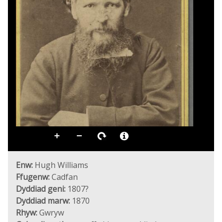
Enw:
Hugh Williams
Ffugenw:
Cadfan
Dyddiad geni:
1807?
Dyddiad marw:
1870
Rhyw:
Gwryw