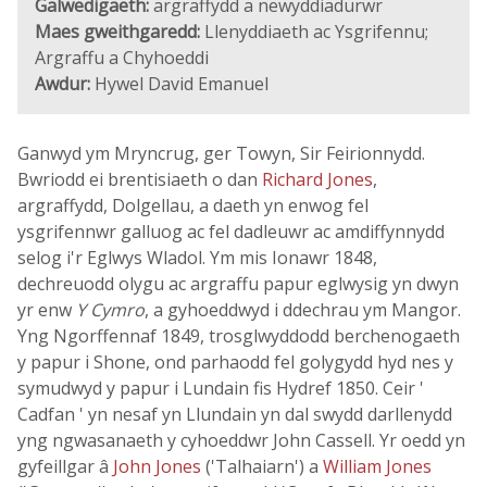
Galwedigaeth:
argraffydd a newyddiadurwr
Maes gweithgaredd:
Llenyddiaeth ac Ysgrifennu;
Argraffu a Chyhoeddi
Awdur:
Hywel David Emanuel
Ganwyd ym Mryncrug, ger Towyn, Sir Feirionnydd.
Bwriodd ei brentisiaeth o dan
Richard Jones
,
argraffydd, Dolgellau, a daeth yn enwog fel
ysgrifennwr galluog ac fel dadleuwr ac amdiffynnydd
selog i'r Eglwys Wladol. Ym mis Ionawr 1848,
dechreuodd olygu ac argraffu papur eglwysig yn dwyn
yr enw
Y Cymro
, a gyhoeddwyd i ddechrau ym Mangor.
Yng Ngorffennaf 1849, trosglwyddodd berchenogaeth
y papur i Shone, ond parhaodd fel golygydd hyd nes y
symudwyd y papur i Lundain fis Hydref 1850. Ceir '
Cadfan ' yn nesaf yn Llundain yn dal swydd darllenydd
yng ngwasanaeth y cyhoeddwr John Cassell. Yr oedd yn
gyfeillgar â
John Jones
('Talhaiarn') a
William Jones