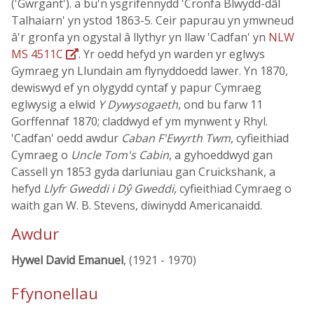
('Gwrgant'). a bu'n ysgrifennydd 'Cronfa Blwydd-dâl
Talhaiarn' yn ystod 1863-5. Ceir papurau yn ymwneud
â'r gronfa yn ogystal â llythyr yn llaw 'Cadfan' yn
NLW
MS 4511C
. Yr oedd hefyd yn warden yr eglwys
Gymraeg yn Llundain am flynyddoedd lawer. Yn 1870,
dewiswyd ef yn olygydd cyntaf y papur Cymraeg
eglwysig a elwid
Y Dywysogaeth
, ond bu farw 11
Gorffennaf 1870; claddwyd ef ym mynwent y Rhyl.
'Cadfan' oedd awdur
Caban F'Ewyrth Twm
, cyfieithiad
Cymraeg o
Uncle Tom's Cabin
, a gyhoeddwyd gan
Cassell yn 1853 gyda darluniau gan Cruickshank, a
hefyd
Llyfr Gweddi i Dŷ Gweddi
, cyfieithiad Cymraeg o
waith gan W. B. Stevens, diwinydd Americanaidd.
Awdur
Hywel David Emanuel
, (1921 - 1970)
Ffynonellau