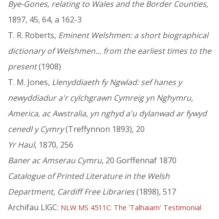
Bye-Gones, relating to Wales and the Border Counties
,
1897, 45, 64, a 162-3
T. R. Roberts,
Eminent Welshmen: a short biographical
dictionary of Welshmen... from the earliest times to the
present
(1908)
T. M. Jones,
Llenyddiaeth fy Ngwlad: sef hanes y
newyddiadur a'r cylchgrawn Cymreig yn Nghymru,
America, ac Awstralia, yn nghyd a'u dylanwad ar fywyd
cenedl y Cymry
(Treffynnon 1893), 20
Yr Haul
, 1870, 256
Baner ac Amserau Cymru
, 20 Gorffennaf 1870
Catalogue of Printed Literature in the Welsh
Department, Cardiff Free Libraries
(1898), 517
Archifau LlGC:
NLW MS 4511C: The 'Talhaiarn' Testimonial