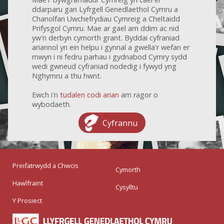
ddarparu gan Lyfrgell Genedlaethol Cymru a
Chanolfan Uwchefrydiau Cymreig a Cheltaidd
Prifysgol Cymru. Mae ar gael am ddim ac nid
yw'n derbyn cymorth grant. Byddai cyfraniad
ariannol yn ein helpu i gynnal a gwella'r wefan er
mwyn i ni fedru parhau i gydnabod Cymry sydd
wedi gwneud cyfraniad nodedig i fywyd yng
Nghymru a thu hwnt.
Ewch i'n
tudalen codi arian
am ragor o
wybodaeth.
Cyfrannu
Preifatrwydd a Chwcis
Cymorth
Hawlfraint
Cysylltu
Y Prosiect