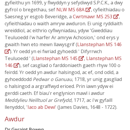
gyfieithu yn 1699, y flwyddyn y sefydiwyd S.P.C.K., a dwy
gyfrol o bregethau, sef
NLW MS 68A
, cyfieithiadau o
Saesneg yr esgob Beveridge, a
Cwrtmawr MS 253
,
cyfieithiadau o waith amryw awduron. Ei unig ryddiaith
wreiddiol, ac eithrio cyflwyniadau, ydyw 'Gweddiau
Teuluoedd i'w harfer Ar amryw Achosion,' ond erys y
gwaith hwn eto mewn llawysgrif (
Llanstephan MS 146
). Yr oedd yn ei fwriad gyhoeddi ' Difyrrwch
Teuluoedd ' (
Llanstephan MS 145
,
Llanstephan MS
146
), sef casgliad o farddoniaeth gaeth rhyw 100 o
feirdd. Yr oedd yn awdur halsingod, ac ef, ond odid, a
gyhoeddodd
Pedwar o Ganuau
, 1718, yr unig gasgliad
o halsingod a argraffwyd erioed. Prin iawn ydyw ei
gerddi caeth. Ef biau'r englynion mawl i awdur
Meddylieu Neilltuol ar Grefydd
, 1717, ac i'w gyfaill
llenyddol, '
Iaco ab Dewi
' (James Davies, 1648 - 1722).
Awdur
Dr Geraint Bowen