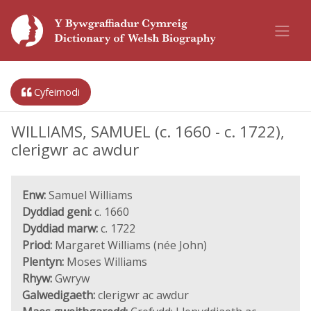
Cyfeirnodi
WILLIAMS, SAMUEL (c. 1660 - c. 1722),
clerigwr ac awdur
Enw:
Samuel Williams
Dyddiad geni:
c. 1660
Dyddiad marw:
c. 1722
Priod:
Margaret Williams (née John)
Plentyn:
Moses Williams
Rhyw:
Gwryw
Galwedigaeth:
clerigwr ac awdur