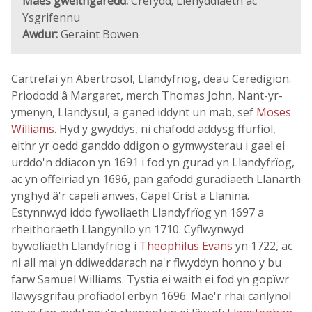
Maes gweithgaredd:
Crefydd; Llenyddiaeth ac
Ysgrifennu
Awdur:
Geraint Bowen
Cartrefai yn Abertrosol, Llandyfrïog, deau Ceredigion.
Priododd â Margaret, merch Thomas John, Nant-yr-
ymenyn, Llandysul, a ganed iddynt un mab, sef
Moses
Williams
. Hyd y gwyddys, ni chafodd addysg ffurfiol,
eithr yr oedd ganddo ddigon o gymwysterau i gael ei
urddo'n ddiacon yn 1691 i fod yn gurad yn Llandyfrïog,
ac yn offeiriad yn 1696, pan gafodd guradiaeth Llanarth
ynghyd â'r capeli anwes, Capel Crist a Llanina.
Estynnwyd iddo fywoliaeth Llandyfrïog yn 1697 a
rheithoraeth Llangynllo yn 1710. Cyflwynwyd
bywoliaeth Llandyfrïog i
Theophilus Evans
yn 1722, ac
ni all mai yn ddiweddarach na'r flwyddyn honno y bu
farw Samuel Williams. Tystia ei waith ei fod yn gopïwr
llawysgrifau profiadol erbyn 1696. Mae'r rhai canlynol