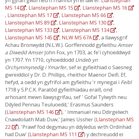
yn gyfan gwbl neu'n rhannol yn ei lâw ef:
Llanstephan
MS 14
,
Llanstephan MS 15
,
Llanstephan MS 16
,
Llanstephan MS 17
,
Llanstephan MS 66
,
Llanstephan MS 89
,
Llanstephan MS 130
,
Llanstephan MS 133
,
Llanstephan MS 134
,
Llanstephan MS 145
,
NLW MS 67A
, a llawysgrif
Achau Bronwydd (N.L.W.). Gorffennodd gyfieithu
Amser
a Diwedd Amser
John Fox, yn 1703, ac fe'i cyhoeddwyd
yn 1707. Yn 1710, cyhoeddodd
Undeb yn
Orchymmynedig i Ymarfer
, sef ei gyfieithiad o Saesneg
gwreiddiol y Dr. D. Phillips, rheithor Maenor Deifi. Ef,
hefyd, a oedd yn gyfrifol am gyfieithu 'r mynegai i
Feibl
1718 y S.P.C.K. Paratôd gyfieithiadau eraill, ond
arhosant mewn llawysgrifau, sef ' Gofal Tylwyth neu
Ddyled Pennau Teuluoedd,' Erasmus Saunders
(
Llanstephan MS 146
), ' Immanuel neu Ddirgelwch
Cnawdoliath Mab Duw,' James Ussher (
Llanstephan MS
22
). 'Prawf fod degymau yn ddyledus wrth Ordinhad
had Duw' (
Llanstephan MS 111
) y dechreuodd ei