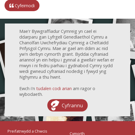
Cyfeirnodi
Mae'r Bywgraffiadur Cymreig yn cael ei
ddarparu gan Lyfrgell Genedlaethol Cymru a
Chanolfan Uwchefrydiau Cymreig a Cheltaidd
Prifysgol Cymru. Mae ar gael am ddim ac nid
yw'n derbyn cymorth grant. Byddai cyfraniad
ariannol yn ein helpu i gynnal a gwella'r wefan er
mwyn i ni fedru parhau i gydnabod Cymry sydd
wedi gwneud cyfraniad nodedig i fywyd yng
Nghymru a thu hwnt.
Ewch i'n
tudalen codi arian
am ragor o
wybodaeth.
Cyfrannu
Preifatrwydd a Chwcis
Cymorth