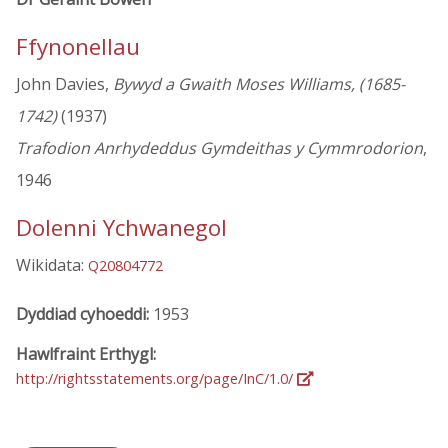
Ffynonellau
John Davies,
Bywyd a Gwaith Moses Williams, (1685-
1742)
(1937)
Trafodion Anrhydeddus Gymdeithas y Cymmrodorion
,
1946
Dolenni Ychwanegol
Wikidata:
Q20804772
Dyddiad cyhoeddi:
1953
Hawlfraint Erthygl:
http://rightsstatements.org/page/InC/1.0/