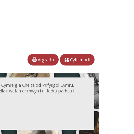
Argraffu
Cyfeirnodi
 Cymreig a Cheltaidd Prifysgol Cymru.
la'r wefan er mwyn i ni fedru parhau i