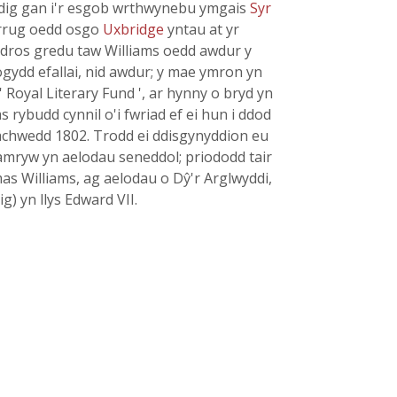
dig gan i'r esgob wrthwynebu ymgais
Syr
sarrug oedd osgo
Uxbridge
yntau at yr
dros gredu taw Williams oedd awdur y
ogydd efallai, nid awdur; y mae ymron yn
 ' Royal Literary Fund ', ar hynny o bryd yn
s rybudd cynnil o'i fwriad ef ei hun i ddod
Tachwedd 1802. Trodd ei ddisgynyddion eu
 amryw yn aelodau seneddol; priododd tair
s Williams, ag aelodau o Dŷ'r Arglwyddi,
g) yn llys Edward VII.