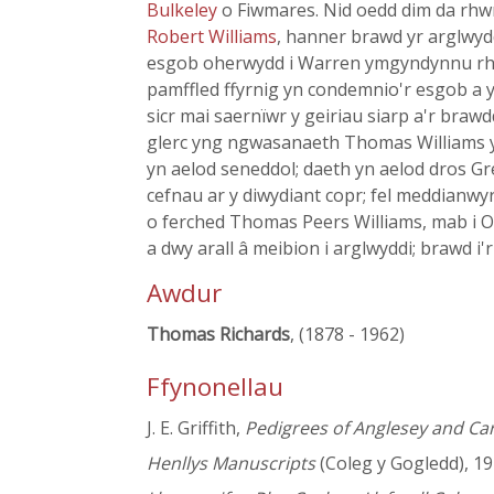
Bulkeley
o Fiwmares. Nid oedd dim da rh
Robert Williams
, hanner brawd yr arglwyd
esgob oherwydd i Warren ymgyndynnu rhag
pamffled ffyrnig yn condemnio'r esgob 
sicr mai saernïwr y geiriau siarp a'r bra
glerc yng ngwasanaeth Thomas Williams y
yn aelod seneddol; daeth yn aelod dros Gr
cefnau ar y diwydiant copr; fel meddianwy
o ferched Thomas Peers Williams, mab i O
a dwy arall â meibion i arglwyddi; brawd i
Awdur
Thomas Richards
, (1878 - 1962)
Ffynonellau
J. E. Griffith,
Pedigrees of Anglesey and Ca
Henllys Manuscripts
(Coleg y Gogledd), 19