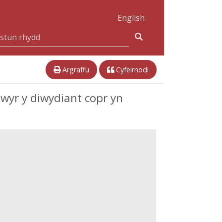
English
Argraffu
Cyfeirnodi
wyr y diwydiant copr yn