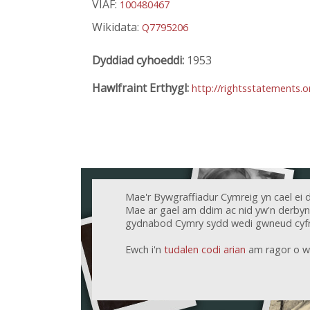
VIAF:
100480467
Wikidata:
Q7795206
Dyddiad cyhoeddi:
1953
Hawlfraint Erthygl:
http://rightsstatements.
Mae'r Bywgraffiadur Cymreig yn cael ei 
Mae ar gael am ddim ac nid yw'n derbyn c
gydnabod Cymry sydd wedi gwneud cyfr
Ewch i'n
tudalen codi arian
am ragor o w