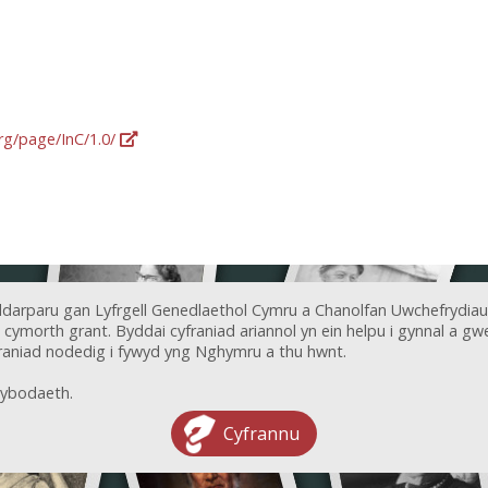
org/page/InC/1.0/
ddarparu gan Lyfrgell Genedlaethol Cymru a Chanolfan Uwchefrydiau
ymorth grant. Byddai cyfraniad ariannol yn ein helpu i gynnal a gwel
aniad nodedig i fywyd yng Nghymru a thu hwnt.
ybodaeth.
Cyfrannu