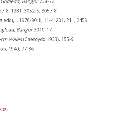
 y Gogledd, Bangor
738-72
7-8, 1281, 3052-5, 3057-8
d), i, 1976-90; ii, 11-4, 201, 211, 2459
Gogledd, Bangor
3010-17
orth Wales
(Caerdydd 1933), 155-9
fon
, 1940, 77-86
802)