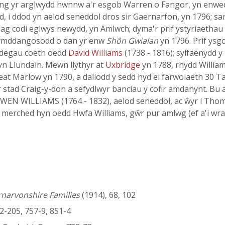
wng yr arglwydd hwnnw a'r esgob Warren o Fangor, yn enwe
d, i ddod yn aelod seneddol dros sir Gaernarfon, yn 1796; 
 codi eglwys newydd, yn Amlwch; dyma'r prif ystyriaethau 
a ymddangosodd o dan yr enw
Shôn Gwialan
yn 1796. Prif ysg
wddegau coeth oedd
David Williams
(1738 - 1816); sylfaenydd y
n Llundain. Mewn llythyr at
Uxbridge
yn 1788, rhydd William
eat Marlow yn 1790, a daliodd y sedd hyd ei farwolaeth 30 
r stad Craig-y-don a sefydlwyr banciau y cofir amdanynt. Bu
WEN WILLIAMS (1764 - 1832), aelod seneddol, ac ŵyr i Thoma
'r merched hyn oedd Hwfa Williams, gŵr pur amlwg (ef a'i wrai
rnarvonshire Families
(1914), 68, 102
2-205, 757-9, 851-4