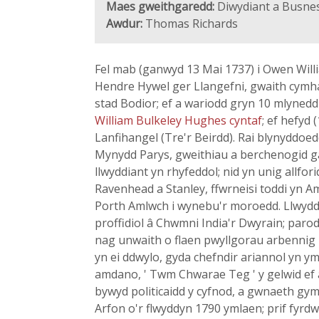
Maes gweithgaredd:
Diwydiant a Busnes
Awdur:
Thomas Richards
Fel mab (ganwyd 13 Mai 1737) i Owen Will
Hendre Hywel ger Llangefni, gwaith cymha
stad Bodior; ef a wariodd gryn 10 mlynedd 
William Bulkeley Hughes cyntaf
; ef hefyd
Lanfihangel (Tre'r Beirdd). Rai blynyddoed
Mynydd Parys, gweithiau a berchenogid 
llwyddiant yn rhyfeddol; nid yn unig allfo
Ravenhead a Stanley, ffwrneisi toddi yn Am
Porth Amlwch i wynebu'r moroedd. Llwyddo
proffidiol â Chwmni India'r Dwyrain; paro
nag unwaith o flaen pwyllgorau arbennig T
yn ei ddwylo, gyda chefndir ariannol yn
amdano, ' Twm Chwarae Teg ' y gelwid ef 
bywyd politicaidd y cyfnod, a gwnaeth gym
Arfon o'r flwyddyn 1790 ymlaen; prif fyrdw