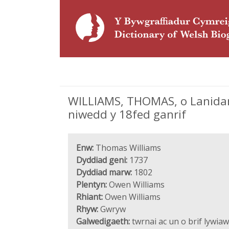
WILLIAMS, THOMAS, o Lanidan 
niwedd y 18fed ganrif
Enw:
Thomas Williams
Dyddiad geni:
1737
Dyddiad marw:
1802
Plentyn:
Owen Williams
Rhiant:
Owen Williams
Rhyw:
Gwryw
Galwedigaeth:
twrnai ac un o brif lywia