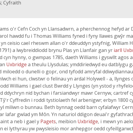
; Cyfraith
iams o'r Cefn Coch yn Llansadwrn, a pherchennog hefyd ar D
rol hawdd fu i Thomas Williams fyned i fyny llawes gwŷr m
yn ceisio cael rheswm allan o'r ddeuddyn ystyfnig, William Hu
 (1791) a lwybreiddiodd brynu Plas yn Llanfair gan yr
iarll Ux
d cyn hynny, o gwmpas 1785, daeth Williams i gyswllt agos a'r
gan
Uxbridge
a theulu Llysdulas; ymddiriedwyd eu datblygu g
rid miloedd o dunelli o gopr, ond tyfodd amryfal ddiwydiannau
lwch ei hun, clwstwr o felinau yn ardal Holywell - a, llynges
dd Williams i gael clust Bwrdd y Llynges (yn ystod y rhyfe
dd ddychryn nid bychan i farsiandwyr mawr Cernyw, cartref c
ŷ'r Cyffredin i roddi tystiolaeth fel arbenigwr; erbyn 1800
 ymyl miliwn o bunnau. Beth bynnag oedd barn cyfalafwyr C
ar lafar gwlad ym Môn. Yn naturiol ddigon deuai'r gyfathrac
aint a neb i gael y
Pagets
, meibion
Uxbridge
, i mewn yn ael
n ei lythyrau yw pwysleisio mor anhepgor oedd cyfeillgarwch 