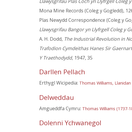
Llawysgrifau Plas Coch yn Llyfrgell Coleg
Mona Mine Records (Coleg y Gogledd), 126
Plas Newydd Correspondence (Coleg y Gogled
Llawysgrifau Bangor yn Llyfrgell Coleg y 
A. H. Dodd,
The Industrial Revolution in N
Trafodion Cymdeithas Hanes Sir Gaernar
Y Traethodydd
, 1947, 35
Darllen Pellach
Erthygl Wicipedia:
Thomas Williams, Llanidan
Delweddau
Amgueddfa Cymru:
Thomas Williams (1737-1
Dolenni Ychwanegol