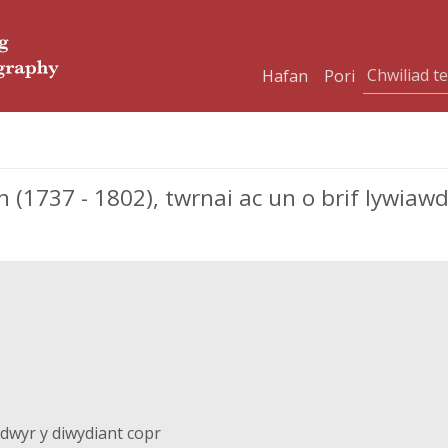
Hafan
Pori
(1737 - 1802), twrnai ac un o brif lywiawd
wdwyr y diwydiant copr