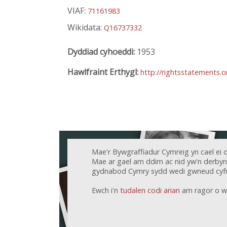
VIAF:
71161983
Wikidata:
Q16737332
Dyddiad cyhoeddi:
1953
Hawlfraint Erthygl:
http://rightsstatements.
Mae'r Bywgraffiadur Cymreig yn cael ei 
Mae ar gael am ddim ac nid yw'n derbyn c
gydnabod Cymry sydd wedi gwneud cyfr
Ewch i'n
tudalen codi arian
am ragor o w