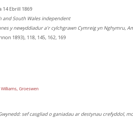
a 14 Ebrill 1869
h and South Wales independent
hanes y newyddiadur a'r cylchgrawn Cymreig yn Nghymru, Ame
nnon 1893), 118, 145, 162, 169
 Williams, Groeswen
Gwynedd: sef casgliad o ganiadau ar destynau crefyddol, moe