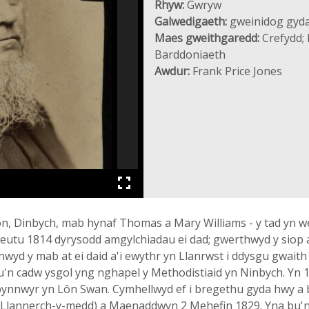
Rhyw:
Gwryw
Galwedigaeth:
gweinidog gyda'
Maes gweithgaredd:
Crefydd; 
Barddoniaeth
Awdur:
Frank Price Jones
n, Dinbych, mab hynaf Thomas a Mary Williams - y tad yn w
utu 1814 dyrysodd amgylchiadau ei dad; gwerthwyd y siop a 
nwyd y mab at ei daid a'i ewythr yn Llanrwst i ddysgu gwait
u'n cadw ysgol yng nghapel y Methodistiaid yn Ninbych. Yn 18
bynnwyr yn Lôn Swan. Cymhellwyd ef i bregethu gyda hwy a
 (Llannerch-y-medd) a Maenaddwyn 2 Mehefin 1829. Yna bu'n