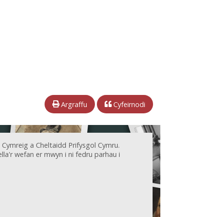
Argraffu
Cyfeirnodi
 Cymreig a Cheltaidd Prifysgol Cymru.
la'r wefan er mwyn i ni fedru parhau i