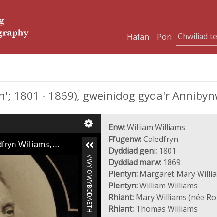
Hafan
Pori
'; 1801 - 1869), gweinidog gyda'r Annibyn
Enw:
William Williams
Ffugenw:
Caledfryn
dfryn Williams,…
Dyddiad geni:
1801
MWY O WYBODAETH
Dyddiad marw:
1869
Plentyn:
Margaret Mary Willi
Plentyn:
William Williams
Rhiant:
Mary Williams (née Ro
Rhiant:
Thomas Williams