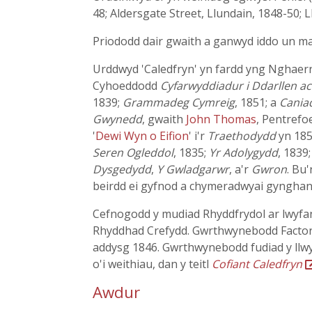
48; Aldersgate Street, Llundain, 1848-50;
Priododd dair gwaith a ganwyd iddo un m
Urddwyd 'Caledfryn' yn fardd yng Nghaerna
Cyhoeddodd
Cyfarwyddiadur i Ddarllen a
1839;
Grammadeg Cymreig
, 1851; a
Cania
Gwynedd
, gwaith
John Thomas
, Pentrefo
'
Dewi Wyn o Eifion
' i'r
Traethodydd
yn 185
Seren Ogleddol
, 1835;
Yr Adolygydd
, 1839
Dysgedydd
,
Y Gwladgarwr
, a'r
Gwron
. Bu
beirdd ei gyfnod a chymeradwyai gynghane
Cefnogodd y mudiad Rhyddfrydol ar lwyfa
Rhyddhad Crefydd. Gwrthwynebodd Factory
addysg 1846. Gwrthwynebodd fudiad y ll
o'i weithiau, dan y teitl
Cofiant Caledfryn
Awdur