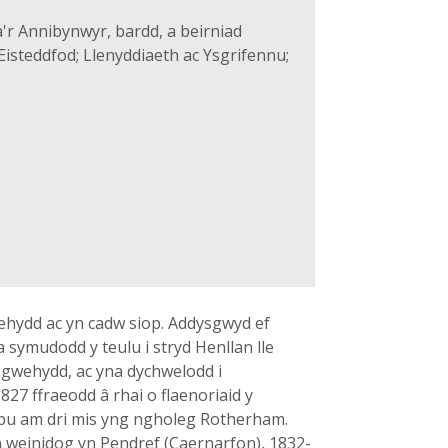
r Annibynwyr, bardd, a beirniad
Eisteddfod; Llenyddiaeth ac Ysgrifennu;
ehydd ac yn cadw siop. Addysgwyd ef
symudodd y teulu i stryd Henllan lle
h gwehydd, ac yna dychwelodd i
27 ffraeodd â rhai o flaenoriaid y
 bu am dri mis yng ngholeg Rotherham.
 weinidog yn Pendref (Caernarfon), 1832-