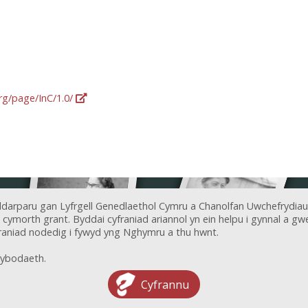
org/page/InC/1.0/
ddarparu gan Lyfrgell Genedlaethol Cymru a Chanolfan Uwchefrydiau
ymorth grant. Byddai cyfraniad ariannol yn ein helpu i gynnal a gwel
aniad nodedig i fywyd yng Nghymru a thu hwnt.
ybodaeth.
Cyfrannu