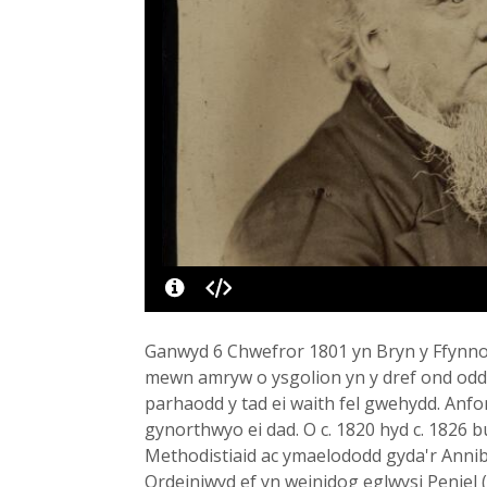
Ganwyd 6 Chwefror 1801 yn Bryn y Ffynno
mewn amryw o ysgolion yn y dref ond odde
parhaodd y tad ei waith fel gwehydd. Anfo
gynorthwyo ei dad. O c. 1820 hyd c. 1826 b
Methodistiaid ac ymaelododd gyda'r Anni
Ordeiniwyd ef yn weinidog eglwysi Peniel