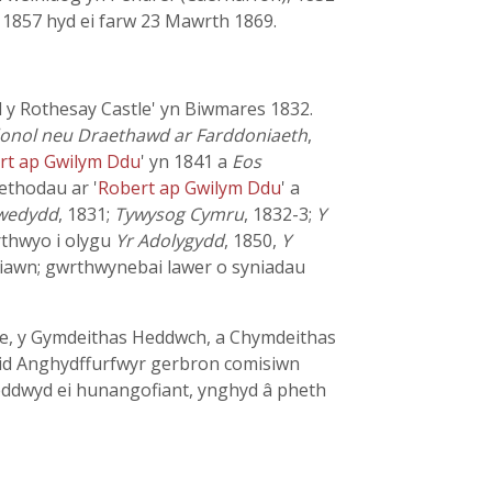
o 1857 hyd ei farw 23 Mawrth 1869.
d y Rothesay Castle' yn Biwmares 1832.
onol neu Draethawd ar Farddoniaeth
,
rt ap Gwilym Ddu
' yn 1841 a
Eos
ethodau ar '
Robert ap Gwilym Ddu
' a
lwedydd
, 1831;
Tywysog Cymru
, 1832-3;
Y
rthwyo i olygu
Yr Adolygydd
, 1850,
Y
m iawn; gwrthwynebai lawer o syniadau
ue, y Gymdeithas Heddwch, a Chymdeithas
aid Anghydffurfwyr gerbron comisiwn
ddwyd ei hunangofiant, ynghyd â pheth