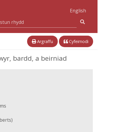
English
Argraffu
Cyfeirnodi
wyr, bardd, a beirniad
ams
berts)