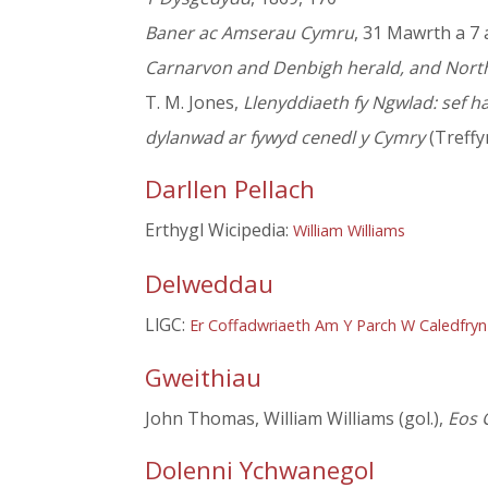
Baner ac Amserau Cymru
, 31 Mawrth a 7 
Carnarvon and Denbigh herald, and Nort
T. M. Jones,
Llenyddiaeth fy Ngwlad: sef 
dylanwad ar fywyd cenedl y Cymry
(Treffy
Darllen Pellach
Erthygl Wicipedia:
William Williams
Delweddau
LlGC:
Er Coffadwriaeth Am Y Parch W Caledfryn
Gweithiau
John Thomas, William Williams (gol.),
Eos 
Dolenni Ychwanegol