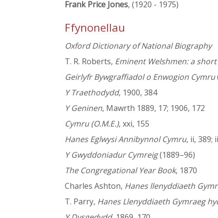
Frank Price Jones
, (1920 - 1975)
Ffynonellau
Oxford Dictionary of National Biography
T. R. Roberts,
Eminent Welshmen: a short b
Geirlyfr Bywgraffiadol o Enwogion Cymru
Y Traethodydd
, 1900, 384
Y Geninen
, Mawrth 1889, 17; 1906, 172
Cymru (O.M.E.)
, xxi, 155
Hanes Eglwysi Annibynnol Cymru
, ii, 389; 
Y Gwyddoniadur Cymreig
(1889–96)
The Congregational Year Book
, 1870
Charles Ashton,
Hanes llenyddiaeth Gymre
T. Parry,
Hanes Llenyddiaeth Gymraeg hy
Y Dysgedydd
, 1869, 170