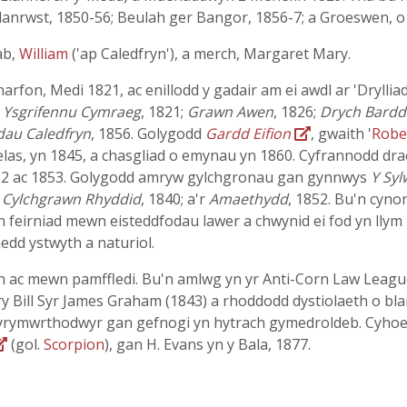
 Llanrwst, 1850-56; Beulah ger Bangor, 1856-7; a Groeswen, 
ab,
William
('ap Caledfryn'), a merch, Margaret Mary.
rfon, Medi 1821, ac enillodd y gadair am ei awdl ar 'Dryllia
c Ysgrifennu Cymraeg
, 1821;
Grawn Awen
, 1826;
Drych Bardd
dau Caledfryn
, 1856. Golygodd
Gardd Eifion
, gwaith '
Robe
elas, yn 1845, a chasgliad o emynau yn 1860. Cyfrannodd dra
2 ac 1853. Golygodd amryw gylchgronau gan gynnwys
Y Sy
;
Cylchgrawn Rhyddid
, 1840; a'r
Amaethydd
, 1852. Bu'n cyno
'n feirniad mewn eisteddfodau lawer a chwynid ei fod yn lly
dd ystwyth a naturiol.
n ac mewn pamffledi. Bu'n amlwg yn yr Anti-Corn Law Leag
 Bill Syr James Graham (1843) a rhoddodd dystiolaeth o bl
wyrymwrthodwyr gan gefnogi yn hytrach gymedroldeb. Cyhoe
(gol.
Scorpion
), gan H. Evans yn y Bala, 1877.