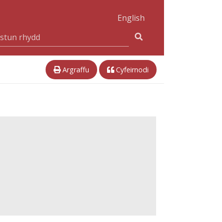
English
Argraffu
Cyfeirnodi