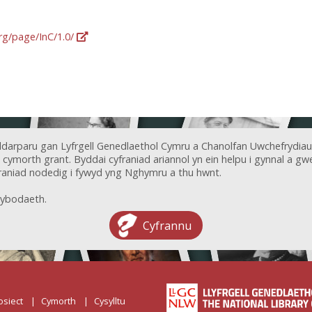
org/page/InC/1.0/
ddarparu gan Lyfrgell Genedlaethol Cymru a Chanolfan Uwchefrydiau
ymorth grant. Byddai cyfraniad ariannol yn ein helpu i gynnal a gwel
aniad nodedig i fywyd yng Nghymru a thu hwnt.
ybodaeth.
Cyfrannu
osiect
Cymorth
Cysylltu