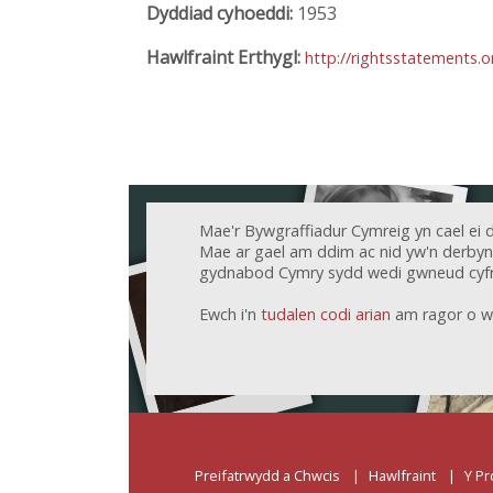
Dyddiad cyhoeddi:
1953
Hawlfraint Erthygl:
http://rightsstatements.
Mae'r Bywgraffiadur Cymreig yn cael ei 
Mae ar gael am ddim ac nid yw'n derbyn c
gydnabod Cymry sydd wedi gwneud cyfr
Ewch i'n
tudalen codi arian
am ragor o w
Preifatrwydd a Chwcis
Hawlfraint
Y Pr