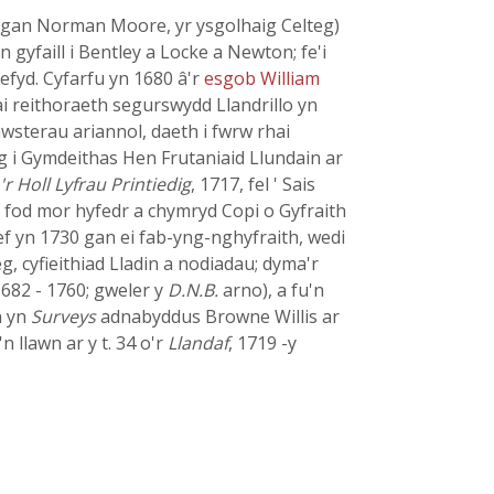
if (gan Norman Moore, yr ysgolhaig Celteg)
 gyfaill i Bentley a Locke a Newton; fe'i
efyd. Cyfarfu yn 1680 â'r
esgob William
iai reithoraeth segurswydd Llandrillo yn
wsterau ariannol, daeth i fwrw rhai
 i Gymdeithas Hen Frutaniaid Llundain ar
'r Holl Lyfrau Printiedig
, 1717, fel ' Sais
 fod mor hyfedr a chymryd Copi o Gyfraith
 ef yn 1730 gan ei fab-yng-nghyfraith, wedi
g, cyfieithiad Lladin a nodiadau; dyma'r
(1682 - 1760; gweler y
D.N.B.
arno), a fu'n
n yn
Surveys
adnabyddus Browne Willis ar
'n llawn ar y t. 34 o'r
Llandaf
, 1719 -y