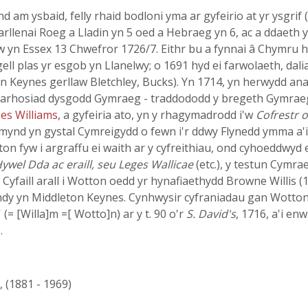
d am ysbaid, felly rhaid bodloni yma ar gyfeirio at yr ysgr
rllenai Roeg a Lladin yn 5 oed a Hebraeg yn 6, ac a ddaeth yn
w yn Essex 13 Chwefror 1726/7. Eithr bu a fynnai â Chymru h
gell plas yr esgob yn Llanelwy; o 1691 hyd ei farwolaeth, dal
n Keynes gerllaw Bletchley, Bucks). Yn 1714, yn herwydd ana
 arhosiad dysgodd Gymraeg - traddododd y bregeth Gymraeg
es Williams
, a gyfeiria ato, yn y rhagymadrodd i'w
Cofrestr o
mynd yn gystal Cymreigydd o fewn i'r ddwy Flynedd ymma a'i
ton fyw i argraffu ei waith ar y cyfreithiau, ond cyhoeddwyd
Hywel Dda ac eraill, seu Leges Wallicae
(etc.), y testun Cymrae
u. Cyfaill arall i Wotton oedd yr hynafiaethydd Browne Willis 
ondy yn Middleton Keynes. Cynhwysir cyfraniadau gan Wotto
(= [Willa]m =[ Wotto]n) ar y t. 90 o'r
S. David's
, 1716, a'i enw
.
, (1881 - 1969)