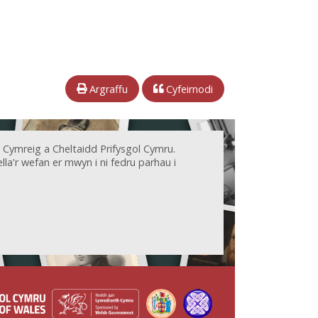
Argraffu
Cyfeirnodi
 Cymreig a Cheltaidd Prifysgol Cymru.
la'r wefan er mwyn i ni fedru parhau i