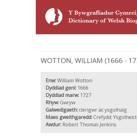
WOTTON, WILLIAM (1666 - 1727
Enw:
William Wotton
Dyddiad geni:
1666
Dyddiad marw:
1727
Rhyw:
Gwryw
Galwedigaeth:
clerigwr ac ysgolhaig
Maes gweithgaredd:
Crefydd; Ysgolheict
Awdur:
Robert Thomas Jenkins