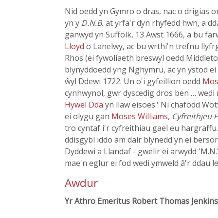
Nid oedd yn Gymro o dras, nac o drigias on
yn y
D.N.B.
at yrfa'r dyn rhyfedd hwn, a dda
ganwyd yn Suffolk, 13 Awst 1666, a bu far
Lloyd
o Lanelwy, ac bu wrthi'n trefnu llyfr
Rhos (ei fywoliaeth breswyl oedd Middleto
blynyddoedd yng Nghymru, ac yn ystod ei
ŵyl Ddewi 1722. Un o'i gyfeillion oedd
Mos
cynhwynol, gwr dyscedig dros ben … wedi 
Hywel Dda
yn llaw eisoes.' Ni chafodd Wot
ei olygu gan
Moses Williams
,
Cyfreithjeu 
tro cyntaf i'r cyfreithiau gael eu hargraff
ddisgybl iddo am dair blynedd yn ei bers
Dyddewi a Llandaf - gwelir ei arwydd 'M.N.' 
mae'n eglur ei fod wedi ymweld â'r ddau le
Awdur
Yr Athro Emeritus Robert Thomas Jenkins