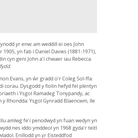
ynodd yr enw: am weddill ei oes John
1905, yn fab i Daniel Davies (1881-1971),
in cyn geni John a'i chwaer iau Rebecca.
fydd
.
on Evans, yn ŵr gradd o'r Coleg Sol-ffa.
di corau. Dysgodd y fiolin hefyd fel plentyn
loriaeth i Ysgol Ramadeg Tonypandy, ac
n y Rhondda: Ysgol Gynradd Blaencwm, lle
llu amlwg fe'i penodwyd yn fuan wedyn yn
wydd nes iddo ymddeol yn 1968 gyda'r teitl
ladol. Enillodd yn yr Eisteddfod