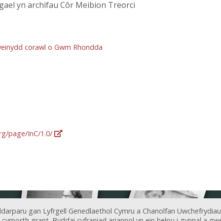
gael yn archifau Côr Meibion Treorci
arweinydd corawl o Gwm Rhondda
org/page/InC/1.0/
ddarparu gan Lyfrgell Genedlaethol Cymru a Chanolfan Uwchefrydiau
ymorth grant. Byddai cyfraniad ariannol yn ein helpu i gynnal a gwel