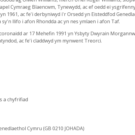
 Gapel Cymraeg Blaencwm, Tynewydd, ac ef oedd ei ysgrife
yn 1961, ac fe'i derbyniwyd i'r Orsedd yn Eisteddfod Genedl
y'n llifo i afon Rhondda ac yn nes ymlaen i afon Taf.
coronaidd ar 17 Mehefin 1991 yn Ysbyty Dwyrain Morgannw
entyndod, ac fe'i claddwyd ym mynwent Treorci.
a chyfrifiad
Genedlaethol Cymru (GB 0210 JOHADA)