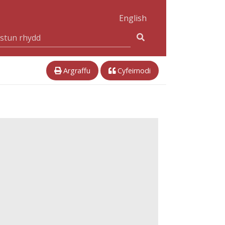
English
Argraffu
Cyfeirnodi