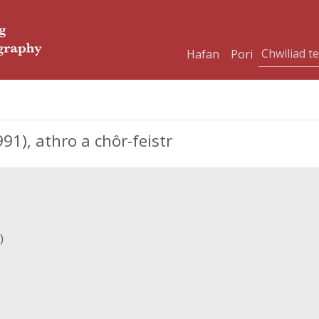
Hafan
Pori
1), athro a chôr-feistr
)