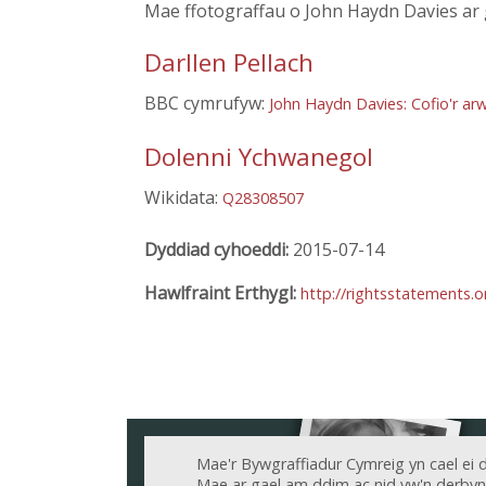
Mae ffotograffau o John Haydn Davies ar 
Darllen Pellach
BBC cymrufyw:
John Haydn Davies: Cofio'r 
Dolenni Ychwanegol
Wikidata:
Q28308507
Dyddiad cyhoeddi:
2015-07-14
Hawlfraint Erthygl:
http://rightsstatements.
Mae'r Bywgraffiadur Cymreig yn cael ei 
Mae ar gael am ddim ac nid yw'n derbyn c