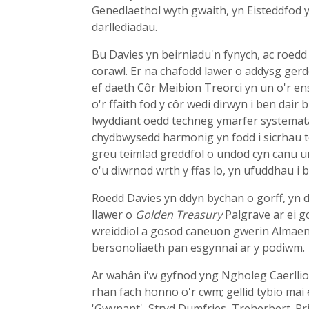
Genedlaethol wyth gwaith, yn Eisteddfod
darllediadau.
Bu Davies yn beirniadu'n fynych, ac roedd 
corawl. Er na chafodd lawer o addysg gerdd
ef daeth Côr Meibion Treorci yn un o'r e
o'r ffaith fod y côr wedi dirwyn i ben dair
lwyddiant oedd techneg ymarfer systemata
chydbwysedd harmonig yn fodd i sicrhau te
greu teimlad greddfol o undod cyn canu un
o'u diwrnod wrth y ffas lo, yn ufuddhau i b
Roedd Davies yn ddyn bychan o gorff, yn d
llawer o
Golden Treasury
Palgrave ar ei g
wreiddiol a gosod caneuon gwerin Almaen
bersonoliaeth pan esgynnai ar y podiwm.
Ar wahân i'w gyfnod yng Ngholeg Caerllion
rhan fach honno o'r cwm; gellid tybio mai 
'Gwynant', Stryd Dumfries, Treherbert. Pr