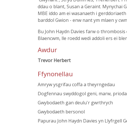
ddau o blant, Susan a Geraint. Mynychai
MBE iddo am ei wasanaeth i gerddoriaeth 
barddol Gwion - enw nant ym mlaen y cwm s
Bu John Haydn Davies farw o thrombosis 
Blaencwm, lle roedd wedi addoli ers ei bl
Awdur
Trevor Herbert
Ffynonellau
Amryw ysgrifau coffa a theyrngedau
Dogfennau swyddogol geni, marw, priodas 
Gwybodaeth gan deulu'r gwrthrych
Gwybodaeth bersonol
Papurau John Haydn Davies yn Llyfrgell 