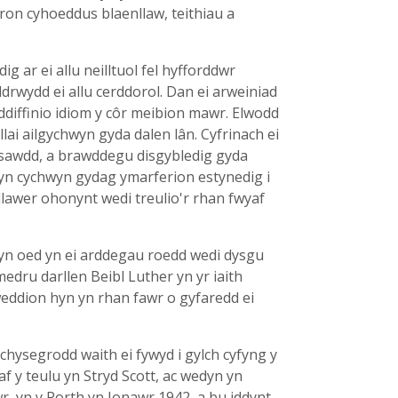
on cyhoeddus blaenllaw, teithiau a
g ar ei allu neilltuol fel hyfforddwr
ddrwydd ei allu cerddorol. Dan ei arweiniad
diffinio idiom y côr meibion mawr. Elwodd
llai ailgychwyn gyda dalen lân. Cyfrinach ei
ansawdd, a brawddegu disgybledig gyda
 yn cychwyn gydag ymarferion estynedig i
llawer ohonynt wedi treulio'r rhan fwyaf
 yn oed yn ei arddegau roedd wedi dysgu
edru darllen Beibl Luther yn yr iaith
ddion hyn yn rhan fawr o gyfaredd ei
hysegrodd waith ei fywyd i gylch cyfyng y
f y teulu yn Stryd Scott, ac wedyn yn
r, yn y Porth yn Ionawr 1942, a bu iddynt