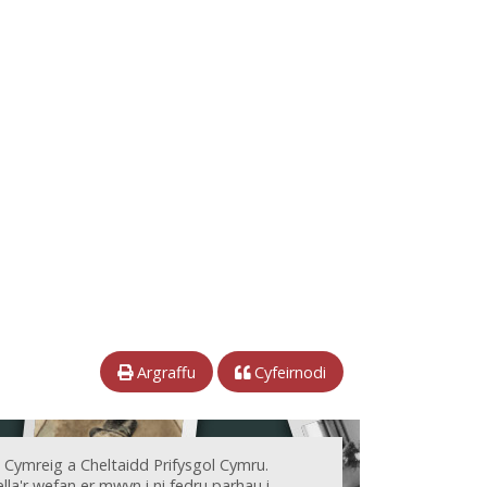
Argraffu
Cyfeirnodi
 Cymreig a Cheltaidd Prifysgol Cymru.
la'r wefan er mwyn i ni fedru parhau i