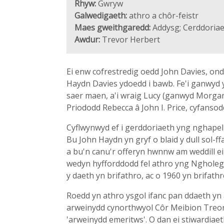
Rhyw:
Gwryw
Galwedigaeth:
athro a chôr-feistr
Maes gweithgaredd:
Addysg; Cerddoria
Awdur:
Trevor Herbert
Ei enw cofrestredig oedd John Davies, on
Haydn Davies ydoedd i bawb. Fe'i ganwyd 
saer maen, a'i wraig Lucy (ganwyd Morgan,
Priododd Rebecca â John I. Price, cyfans
Cyflwynwyd ef i gerddoriaeth yng nghapel 
Bu John Haydn yn gryf o blaid y dull sol-ff
a bu'n canu'r offeryn hwnnw am weddill e
wedyn hyfforddodd fel athro yng Ngholeg 
y daeth yn brifathro, ac o 1960 yn brifath
Roedd yn athro ysgol ifanc pan ddaeth y
arweinydd cynorthwyol Côr Meibion Treorci
'arweinydd emeritws'. O dan ei stiwardiaet