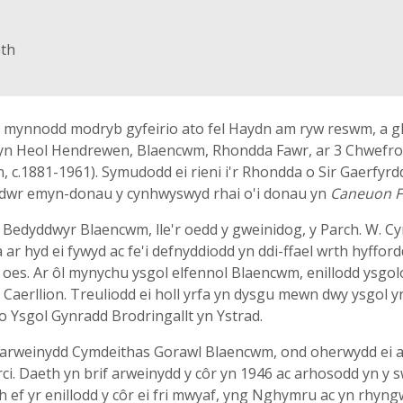
eth
d mynnodd modryb gyfeirio ato fel Haydn am ryw reswm, a gl
yn Heol Hendrewen, Blaencwm, Rhondda Fawr, ar 3 Chwefror 
 c.1881-1961). Symudodd ei rieni i'r Rhondda o Sir Gaerfyrdd
oddwr emyn-donau y cynhwyswyd rhai o'i donau yn
Caneuon F
Bedyddwyr Blaencwm, lle'r oedd y gweinidog, y Parch. W. Cyn
a ar hyd ei fywyd ac fe'i defnyddiodd yn ddi-ffael wrth hyfford
i oes. Ar ôl mynychu ysgol elfennol Blaencwm, enillodd ysgo
Caerllion. Treuliodd ei holl yrfa yn dysgu mewn dwy ysgol y
ro Ysgol Gynradd Brodringallt yn Ystrad.
n arweinydd Cymdeithas Gorawl Blaencwm, ond oherwydd ei a
. Daeth yn brif arweinydd y côr yn 1946 ac arhosodd yn y s
h ef yr enillodd y côr ei fri mwyaf, yng Nghymru ac yn rhyngw