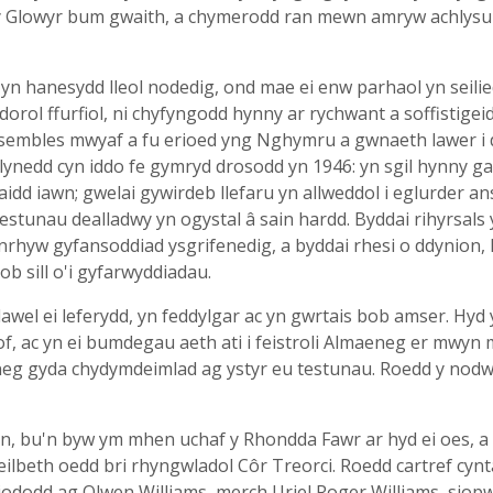
 y Glowyr bum gwaith, a chymerodd ran mewn amryw achlysur
yn hanesydd lleol nodedig, ond mae ei enw parhaol yn seiliedi
orol ffurfiol, ni chyfyngodd hynny ar rychwant a soffistigei
nsembles mwyaf a fu erioed yng Nghymru a gwnaeth lawer i d
 blynedd cyn iddo fe gymryd drosodd yn 1946: yn sgil hynny ga
idd iawn; gwelai gywirdeb llefaru yn allweddol i eglurder 
stunau dealladwy yn ogystal â sain hardd. Byddai rihyrsals
rhyw gyfansoddiad ysgrifenedig, a byddai rhesi o ddynion, 
ob sill o'i gyfarwyddiadau.
awel ei leferydd, yn feddylgar ac yn gwrtais bob amser. Hyd
of, ac yn ei bumdegau aeth ati i feistroli Almaeneg er mwyn m
eg gyda chydymdeimlad ag ystyr eu testunau. Roedd y nodwe
, bu'n byw ym mhen uchaf y Rhondda Fawr ar hyd ei oes, a c
eilbeth oedd bri rhyngwladol Côr Treorci. Roedd cartref cynta
iododd ag Olwen Williams, merch Uriel Roger Williams, siopw