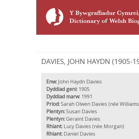
DAVIES, JOHN HAYDN (1905-199
Enw:
John Haydn Davies
Dyddiad geni:
1905
Dyddiad marw:
1991
Priod:
Sarah Olwen Davies (née Williams
Plentyn:
Susan Davies
Plentyn:
Geraint Davies
Rhiant:
Lucy Davies (née Morgan)
Rhiant:
Daniel Davies