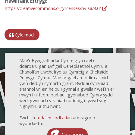
Hawlfraint Erthygl:
https://creativecommons.org/licenses/by-sa/4.0/
Cyfeirnodi
Mae'r Bywgraffiadur Cymreig yn cael ei
ddarparu gan Lyfrgell Genedlaethol Cymru a
Chanolfan Uwchefrydiau Cymreig a Cheltaidd
Prifysgol Cymru. Mae ar gael am ddim ac nid
yw'n derbyn cymorth grant. Byddai cyfraniad
ariannol yn ein helpu i gynnal a gwella'r wefan er
mwyn i ni fedru parhau i gydnabod Cymry sydd
wedi gwneud cyfraniad nodedig i fywyd yng
Nghymru a thu hwnt.
Ewch i'n
tudalen codi arian
am ragor o
wybodaeth.
Cyfrannu