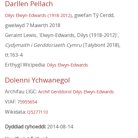
Darllen Pellach
, gwefan Tŷ Cerdd,
Dilys Elwyn-Edwards (1918-2012)
gwelwyd 7 Mawrth 2018
Geraint Lewis, 'Elwyn-Edwards, Dilys (1918-2012)',
Cydymaith i Gerddoriaeth Cymru
(Talybont 2018),
tt.163-4
Erthygl Wicipedia:
Dilys Elwyn-Edwards
Dolenni Ychwanegol
Archifau LlGC:
Archif Gerddorol Dilys Elwyn-Edwards
VIAF:
75955654
Wikidata:
Q5277110
Dyddiad cyhoeddi:
2014-08-14