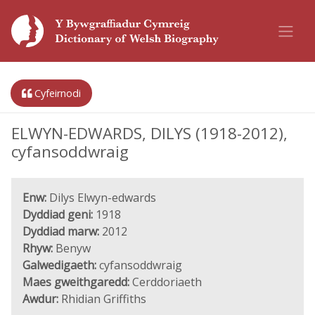
Cyfeirnodi
ELWYN-EDWARDS, DILYS (1918-2012),
cyfansoddwraig
Enw:
Dilys Elwyn-edwards
Dyddiad geni:
1918
Dyddiad marw:
2012
Rhyw:
Benyw
Galwedigaeth:
cyfansoddwraig
Maes gweithgaredd:
Cerddoriaeth
Awdur:
Rhidian Griffiths