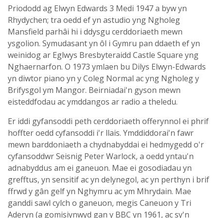
Priododd ag Elwyn Edwards 3 Medi 1947 a byw yn
Rhydychen; tra oedd ef yn astudio yng Ngholeg
Mansfield parhâi hi i ddysgu cerddoriaeth mewn
ysgolion. Symudasant yn ôl i Gymru pan ddaeth ef yn
weinidog ar Eglwys Bresbyteraidd Castle Square yng
Nghaernarfon. O 1973 ymlaen bu Dilys Elwyn-Edwards
yn diwtor piano yn y Coleg Normal ac yng Ngholeg y
Brifysgol ym Mangor. Beirniadai'n gyson mewn
eisteddfodau ac ymddangos ar radio a theledu.
Er iddi gyfansoddi peth cerddoriaeth offerynnol ei phrif
hoffter oedd cyfansoddi i'r llais. Ymddiddorai'n fawr
mewn barddoniaeth a chydnabyddai ei hedmygedd o'r
cyfansoddwr Seisnig Peter Warlock, a oedd yntau'n
adnabyddus am ei ganeuon. Mae ei gosodiadau yn
grefftus, yn sensitif ac yn delynegol, ac yn perthyn i brif
ffrwd y gân gelf yn Nghymru ac ym Mhrydain. Mae
ganddi sawl cylch o ganeuon, megis Caneuon y Tri
Aderyn (a gomisiynwyd gan y BBC yn 1961, ac sy'n