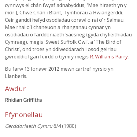
cynnwys ei chân fwyaf adnabyddus, 'Mae hiraeth yn y
môr'), Chwe Chân i Blant, Tymhorau a Hwiangerddi.
Ceir ganddi hefyd osodiadau corawl o rai o'r Salmau.
Mae rhai o'i chaneuon a rhanganau cynnar yn
osodiadau o farddoniaeth Saesneg (gyda chyfieithiadau
Cymraeg), megis 'Sweet Suffolk Owl', a 'The Bird of
Christ', ond troes yn ddiweddarach i osod geiriau
gwreiddiol gan feirdd o Gymry megis
R. Williams Parry
.
Bu farw 13 Ionawr 2012 mewn cartref nyrsio yn
Llanberis.
Awdur
Rhidian Griffiths
Ffynonellau
Cerddoriaeth Cymru
6/4 (1980)