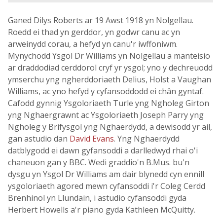
Ganed Dilys Roberts ar 19 Awst 1918 yn Nolgellau.
Roedd ei thad yn gerddor, yn godwr canu ac yn
arweinydd corau, a hefyd yn canu'r iwffoniwm.
Mynychodd Ysgol Dr Williams yn Nolgellau a manteisio
ar draddodiad cerddorol cryf yr ysgol; yno y dechreuodd
ymserchu yng ngherddoriaeth Delius, Holst a Vaughan
Williams, ac yno hefyd y cyfansoddodd ei chân gyntaf.
Cafodd gynnig Ysgoloriaeth Turle yng Ngholeg Girton
yng Nghaergrawnt ac Ysgoloriaeth Joseph Parry yng
Ngholeg y Brifysgol yng Nghaerdydd, a dewisodd yr ail,
gan astudio dan
David Evans
. Yng Nghaerdydd
datblygodd ei dawn gyfansoddi a darlledwyd rhai o'i
chaneuon gan y BBC. Wedi graddio'n B.Mus. bu'n
dysgu yn Ysgol Dr Williams am dair blynedd cyn ennill
ysgoloriaeth agored mewn cyfansoddi i'r Coleg Cerdd
Brenhinol yn Llundain, i astudio cyfansoddi gyda
Herbert Howells a'r piano gyda Kathleen McQuitty.