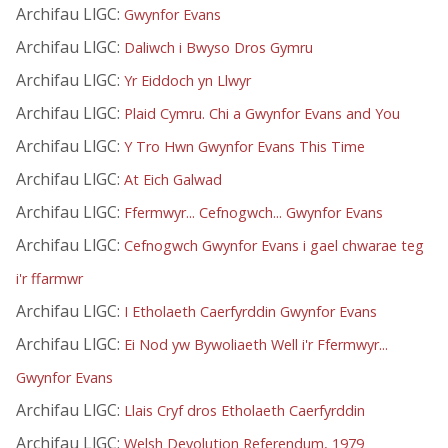
Archifau LlGC:
Gwynfor Evans
Archifau LlGC:
Daliwch i Bwyso Dros Gymru
Archifau LlGC:
Yr Eiddoch yn Llwyr
Archifau LlGC:
Plaid Cymru. Chi a Gwynfor Evans and You
Archifau LlGC:
Y Tro Hwn Gwynfor Evans This Time
Archifau LlGC:
At Eich Galwad
Archifau LlGC:
Ffermwyr... Cefnogwch... Gwynfor Evans
Archifau LlGC:
Cefnogwch Gwynfor Evans i gael chwarae teg
i'r ffarmwr
Archifau LlGC:
I Etholaeth Caerfyrddin Gwynfor Evans
Archifau LlGC:
Ei Nod yw Bywoliaeth Well i'r Ffermwyr...
Gwynfor Evans
Archifau LlGC:
Llais Cryf dros Etholaeth Caerfyrddin
Archifau LlGC:
Welsh Devolution Referendum, 1979