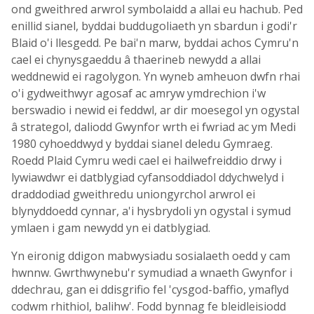
ond gweithred arwrol symbolaidd a allai eu hachub. Ped
enillid sianel, byddai buddugoliaeth yn sbardun i godi'r
Blaid o'i llesgedd. Pe bai'n marw, byddai achos Cymru'n
cael ei chynysgaeddu â thaerineb newydd a allai
weddnewid ei ragolygon. Yn wyneb amheuon dwfn rhai
o'i gydweithwyr agosaf ac amryw ymdrechion i'w
berswadio i newid ei feddwl, ar dir moesegol yn ogystal
â strategol, daliodd Gwynfor wrth ei fwriad ac ym Medi
1980 cyhoeddwyd y byddai sianel deledu Gymraeg.
Roedd Plaid Cymru wedi cael ei hailwefreiddio drwy i
lywiawdwr ei datblygiad cyfansoddiadol ddychwelyd i
draddodiad gweithredu uniongyrchol arwrol ei
blynyddoedd cynnar, a'i hysbrydoli yn ogystal i symud
ymlaen i gam newydd yn ei datblygiad.
Yn eironig ddigon mabwysiadu sosialaeth oedd y cam
hwnnw. Gwrthwynebu'r symudiad a wnaeth Gwynfor i
ddechrau, gan ei ddisgrifio fel 'cysgod-baffio, ymaflyd
codwm rhithiol, balihw'. Fodd bynnag fe bleidleisiodd