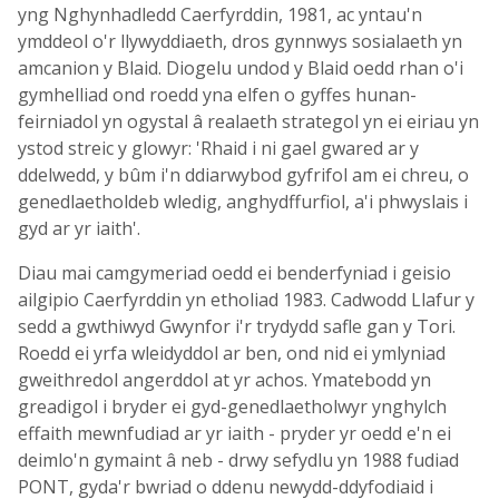
yng Nghynhadledd Caerfyrddin, 1981, ac yntau'n
ymddeol o'r llywyddiaeth, dros gynnwys sosialaeth yn
amcanion y Blaid. Diogelu undod y Blaid oedd rhan o'i
gymhelliad ond roedd yna elfen o gyffes hunan-
feirniadol yn ogystal â realaeth strategol yn ei eiriau yn
ystod streic y glowyr: 'Rhaid i ni gael gwared ar y
ddelwedd, y bûm i'n ddiarwybod gyfrifol am ei chreu, o
genedlaetholdeb wledig, anghydffurfiol, a'i phwyslais i
gyd ar yr iaith'.
Diau mai camgymeriad oedd ei benderfyniad i geisio
ailgipio Caerfyrddin yn etholiad 1983. Cadwodd Llafur y
sedd a gwthiwyd Gwynfor i'r trydydd safle gan y Tori.
Roedd ei yrfa wleidyddol ar ben, ond nid ei ymlyniad
gweithredol angerddol at yr achos. Ymatebodd yn
greadigol i bryder ei gyd-genedlaetholwyr ynghylch
effaith mewnfudiad ar yr iaith - pryder yr oedd e'n ei
deimlo'n gymaint â neb - drwy sefydlu yn 1988 fudiad
PONT, gyda'r bwriad o ddenu newydd-ddyfodiaid i