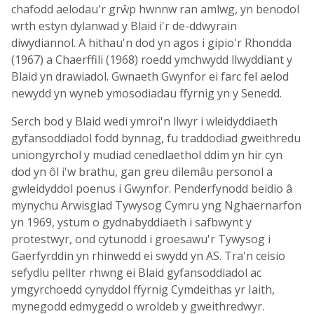
chafodd aelodau'r grŵp hwnnw ran amlwg, yn benodol
wrth estyn dylanwad y Blaid i'r de-ddwyrain
diwydiannol. A hithau'n dod yn agos i gipio'r Rhondda
(1967) a Chaerffili (1968) roedd ymchwydd llwyddiant y
Blaid yn drawiadol. Gwnaeth Gwynfor ei farc fel aelod
newydd yn wyneb ymosodiadau ffyrnig yn y Senedd.
Serch bod y Blaid wedi ymroi'n llwyr i wleidyddiaeth
gyfansoddiadol fodd bynnag, fu traddodiad gweithredu
uniongyrchol y mudiad cenedlaethol ddim yn hir cyn
dod yn ôl i'w brathu, gan greu dilemâu personol a
gwleidyddol poenus i Gwynfor. Penderfynodd beidio â
mynychu Arwisgiad Tywysog Cymru yng Nghaernarfon
yn 1969, ystum o gydnabyddiaeth i safbwynt y
protestwyr, ond cytunodd i groesawu'r Tywysog i
Gaerfyrddin yn rhinwedd ei swydd yn AS. Tra'n ceisio
sefydlu pellter rhwng ei Blaid gyfansoddiadol ac
ymgyrchoedd cynyddol ffyrnig Cymdeithas yr Iaith,
mynegodd edmygedd o wroldeb y gweithredwyr.