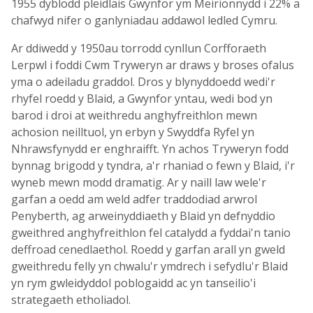
1955 dyblodd pleidlais Gwynfor ym Meirionnydd i 22% a
chafwyd nifer o ganlyniadau addawol ledled Cymru.
Ar ddiwedd y 1950au torrodd cynllun Corfforaeth
Lerpwl i foddi Cwm Tryweryn ar draws y broses ofalus
yma o adeiladu graddol. Dros y blynyddoedd wedi'r
rhyfel roedd y Blaid, a Gwynfor yntau, wedi bod yn
barod i droi at weithredu anghyfreithlon mewn
achosion neilltuol, yn erbyn y Swyddfa Ryfel yn
Nhrawsfynydd er enghraifft. Yn achos Tryweryn fodd
bynnag brigodd y tyndra, a'r rhaniad o fewn y Blaid, i'r
wyneb mewn modd dramatig. Ar y naill law wele'r
garfan a oedd am weld adfer traddodiad arwrol
Penyberth, ag arweinyddiaeth y Blaid yn defnyddio
gweithred anghyfreithlon fel catalydd a fyddai'n tanio
deffroad cenedlaethol. Roedd y garfan arall yn gweld
gweithredu felly yn chwalu'r ymdrech i sefydlu'r Blaid
yn rym gwleidyddol poblogaidd ac yn tanseilio'i
strategaeth etholiadol.