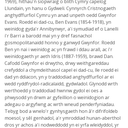
1969), hithau'n siopwraig o blith Cymry capelog
Llundain, yn hanu o Gydweli. Cynnyrch Cristnogaeth
anghydffurfiol Cymru yn anad unpeth oedd Gwynfor
Evans. Roedd ei dad-cu, Ben Evans (1854-1918), yn
weinidog gyda'r Annibynwyr, a'i symudiad ef o Lanelli
i'r Barri a barodd mai yn y dref fasnachol
gosmopolitanaidd honno y ganwyd Gwynfor. Roedd
Ben yn nai i weinidog ac yn frawd i ddau arall, ac i'r
weinidogaeth yr aeth Idris (1887-1959), brawd Dan.
Cafodd Gwynfor ei drwytho, drwy weithgareddau
crefyddol a chymdeithasol capel ei dad-cu, lle roedd ei
dad yn ddiacon, yn y traddodiad anghydffurfiol ar ei
wedd ryddfrydol-radicalaidd, gydwladol. Glynodd wrth
werthoedd y traddodiad hwnnw gydol ei oes a
phwysodd yn drwm ar gyfeillion o weinidogion ar
adegau o argyfwng ac wrth wneud penderfyniadau.
Tebyg bod a wnelo'r gynhysgaeth hon â'r difrifoldeb
moesol, y sêl genhadol, a'r ymroddiad hunan-aberthol
dros yr achos a'i nodweddodd yn ei yrfa wleidyddol, yr