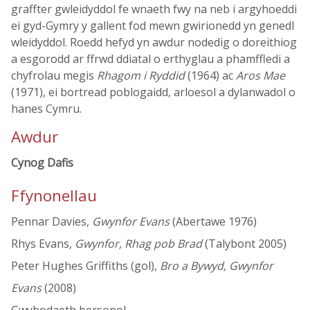
graffter gwleidyddol fe wnaeth fwy na neb i argyhoeddi
ei gyd-Gymry y gallent fod mewn gwirionedd yn genedl
wleidyddol. Roedd hefyd yn awdur nodedig o doreithiog
a esgorodd ar ffrwd ddiatal o erthyglau a phamffledi a
chyfrolau megis
Rhagom i Ryddid
(1964) ac
Aros Mae
(1971), ei bortread poblogaidd, arloesol a dylanwadol o
hanes Cymru.
Awdur
Cynog Dafis
Ffynonellau
Pennar Davies,
Gwynfor Evans
(Abertawe 1976)
Rhys Evans,
Gwynfor, Rhag pob Brad
(Talybont 2005)
Peter Hughes Griffiths (gol),
Bro a Bywyd, Gwynfor
Evans
(2008)