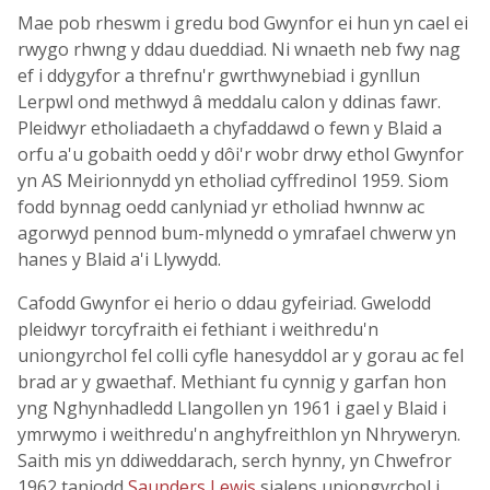
Mae pob rheswm i gredu bod Gwynfor ei hun yn cael ei
rwygo rhwng y ddau dueddiad. Ni wnaeth neb fwy nag
ef i ddygyfor a threfnu'r gwrthwynebiad i gynllun
Lerpwl ond methwyd â meddalu calon y ddinas fawr.
Pleidwyr etholiadaeth a chyfaddawd o fewn y Blaid a
orfu a'u gobaith oedd y dôi'r wobr drwy ethol Gwynfor
yn AS Meirionnydd yn etholiad cyffredinol 1959. Siom
fodd bynnag oedd canlyniad yr etholiad hwnnw ac
agorwyd pennod bum-mlynedd o ymrafael chwerw yn
hanes y Blaid a'i Llywydd.
Cafodd Gwynfor ei herio o ddau gyfeiriad. Gwelodd
pleidwyr torcyfraith ei fethiant i weithredu'n
uniongyrchol fel colli cyfle hanesyddol ar y gorau ac fel
brad ar y gwaethaf. Methiant fu cynnig y garfan hon
yng Nghynhadledd Llangollen yn 1961 i gael y Blaid i
ymrwymo i weithredu'n anghyfreithlon yn Nhryweryn.
Saith mis yn ddiweddarach, serch hynny, yn Chwefror
1962 taniodd
Saunders Lewis
sialens uniongyrchol i