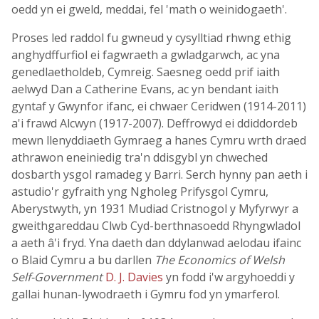
oedd yn ei gweld, meddai, fel 'math o weinidogaeth'.
Proses led raddol fu gwneud y cysylltiad rhwng ethig
anghydffurfiol ei fagwraeth a gwladgarwch, ac yna
genedlaetholdeb, Cymreig. Saesneg oedd prif iaith
aelwyd Dan a Catherine Evans, ac yn bendant iaith
gyntaf y Gwynfor ifanc, ei chwaer Ceridwen (1914-2011)
a'i frawd Alcwyn (1917-2007). Deffrowyd ei ddiddordeb
mewn llenyddiaeth Gymraeg a hanes Cymru wrth draed
athrawon eneiniedig tra'n ddisgybl yn chweched
dosbarth ysgol ramadeg y Barri. Serch hynny pan aeth i
astudio'r gyfraith yng Ngholeg Prifysgol Cymru,
Aberystwyth, yn 1931 Mudiad Cristnogol y Myfyrwyr a
gweithgareddau Clwb Cyd-berthnasoedd Rhyngwladol
a aeth â'i fryd. Yna daeth dan ddylanwad aelodau ifainc
o Blaid Cymru a bu darllen
The Economics of Welsh
Self-Government
D. J. Davies
yn fodd i'w argyhoeddi y
gallai hunan-lywodraeth i Gymru fod yn ymarferol.