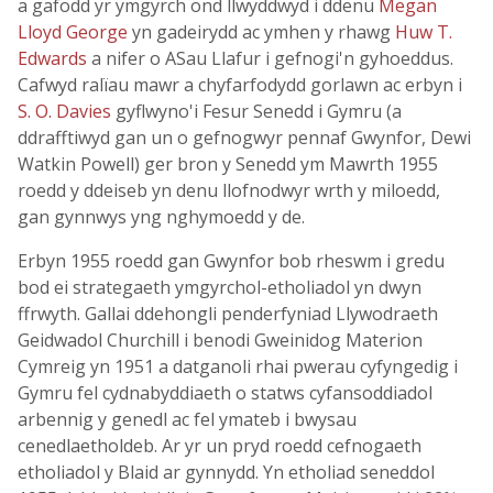
a gafodd yr ymgyrch ond llwyddwyd i ddenu
Megan
Lloyd George
yn gadeirydd ac ymhen y rhawg
Huw T.
Edwards
a nifer o ASau Llafur i gefnogi'n gyhoeddus.
Cafwyd ralïau mawr a chyfarfodydd gorlawn ac erbyn i
S. O. Davies
gyflwyno'i Fesur Senedd i Gymru (a
ddrafftiwyd gan un o gefnogwyr pennaf Gwynfor, Dewi
Watkin Powell) ger bron y Senedd ym Mawrth 1955
roedd y ddeiseb yn denu llofnodwyr wrth y miloedd,
gan gynnwys yng nghymoedd y de.
Erbyn 1955 roedd gan Gwynfor bob rheswm i gredu
bod ei strategaeth ymgyrchol-etholiadol yn dwyn
ffrwyth. Gallai ddehongli penderfyniad Llywodraeth
Geidwadol Churchill i benodi Gweinidog Materion
Cymreig yn 1951 a datganoli rhai pwerau cyfyngedig i
Gymru fel cydnabyddiaeth o statws cyfansoddiadol
arbennig y genedl ac fel ymateb i bwysau
cenedlaetholdeb. Ar yr un pryd roedd cefnogaeth
etholiadol y Blaid ar gynnydd. Yn etholiad seneddol