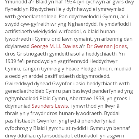
Ymunodd â'r Blaid yn haf 1934 cyn cychwyn ar gwrs dwy
flynedd yn Rhydychen lle y dyfnhawyd ei ymrwymiad
wrth genedlaetholdeb. Pan ddychwelodd i Gymru, ac i
swydd cyw-gyfreithiwr yng Nghaerdydd, fe ymdaflodd i
actifistiaeth wleidyddol wirfoddol, o blaid hunan-
lywodraeth i Gymru ond lawn cymaint, yn arbennig dan
ddylanwad
George M. Ll. Davies
a'r
Dr Gwenan Jones
,
dros Gristnogaeth gymdeithasol a heddychiaeth. Yn
1939 fe'i penodwyd yn ysgrifennydd Heddychwyr
Cymru, cangen Gymreig y Peace Pledge Union, mudiad
a oedd yn arddel pasiffistiaeth ddigymrodedd.
Gwireddwyd dyhead Gwynfor i asio heddychiaeth wrth
genedlaetholdeb Cymru pan basiwyd penderfyniad yng
nghynhadledd Plaid Cymru, Abertawe 1938, yn groes i
ddymuniad
Saunders Lewis
, i ymwrthod yn llwyr â
thrais yn y frwydr dros hunan-lywodraeth. Byddai
pasiffistiaeth Gwynfor, ynghyd â phenderfyniad
cyfochrog y Blaid i gyrchu at ryddid i Gymru yn bennaf
drwy ddulliau cyfansoddiadol, etholiadol, yn asgwrn