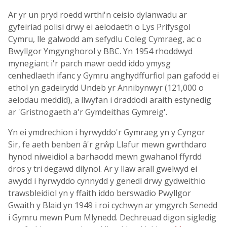
Ar yr un pryd roedd wrthi'n ceisio dylanwadu ar
gyfeiriad polisi drwy ei aelodaeth o Lys Prifysgol
Cymru, lle galwodd am sefydlu Coleg Cymraeg, ac o
Bwyllgor Ymgynghorol y BBC. Yn 1954 rhoddwyd
mynegiant i'r parch mawr oedd iddo ymysg
cenhedlaeth ifanc y Gymru anghydffurfiol pan gafodd ei
ethol yn gadeirydd Undeb yr Annibynwyr (121,000 o
aelodau meddid), a llwyfan i draddodi araith estynedig
ar 'Gristnogaeth a'r Gymdeithas Gymreig'.
Yn ei ymdrechion i hyrwyddo'r Gymraeg yn y Cyngor
Sir, fe aeth benben â'r grŵp Llafur mewn gwrthdaro
hynod niweidiol a barhaodd mewn gwahanol ffyrdd
dros y tri degawd dilynol. Ar y llaw arall gwelwyd ei
awydd i hyrwyddo cynnydd y genedl drwy gydweithio
trawsbleidiol yn y ffaith iddo berswadio Pwyllgor
Gwaith y Blaid yn 1949 i roi cychwyn ar ymgyrch Senedd
i Gymru mewn Pum Mlynedd. Dechreuad digon sigledig