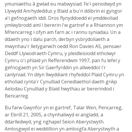
ymuniaethu â gwlad eu mabwysiad. Fe'i penodwyd yn
Llywydd Anrhydeddus y Blaid a bu'n ddibrin ei gyngor
a'i gefnogaeth iddi. Dros flynyddoedd ei ymddeoliad
ymlwybrodd aml i bererin i'w gartref e a Rhiannon ym
Mhencarreg i ofyn am farn ac i rannu syniadau. Un a
ddaeth yno i dalu parch, derbyn ysbrydoliaeth a
mwynhau'r lletygarwch oedd Ron Davies AS, pensaer
Deddf Llywodraeth Cymru, y pleidleisiodd etholwyr
Cymru o'i phlaid yn Refferendwm 1997, pan fu lefel y
gefnogaeth yn Sir Gaerfyrddin yn allweddol i'r
canlyniad. Yn dilyn llwyddiant rhyfeddol Plaid Cymru yn
etholiad cynta'r Cynulliad Cenedlaethol daeth grŵp
Aelodau Cynulliad y Blaid hwythau ar bererindod i
Bencarreg.
Bu farw Gwynfor yn ei gartref, Talar Wen, Pencarreg,
ar Ebrill 21, 2005, a chynhaliwyd ei angladd, a
ddarlledwyd, yng nghapel Seion Aberystwyth.
Amlosgwyd ei weddillion yn amlosgfa Aberystwyth a