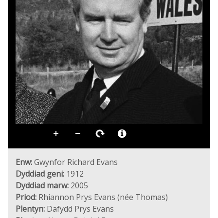
Enw:
Gwynfor Richard Evans
Dyddiad geni:
1912
Dyddiad marw:
2005
Priod:
Rhiannon Prys Evans (née Thomas)
Plentyn:
Dafydd Prys Evans