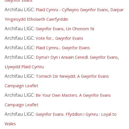
Gwynfor Evans
Archifau LlGC:
Plaid Cymru - Cyflwyno Gwynfor Evans, Darpar
Ymgeisydd Etholaeth Caerfyrddin
Archifau LlGC:
Gwynfor Evans, Un Ohonom Ni
Archifau LlGC:
Vote for... Gwynfor Evans
Archifau LlGC:
Plaid Cymru... Gwynfor Evans
Archifau LlGC:
Dyma'r Dyn i Arwain Cenedl. Gwynfor Evans,
Llywydd Plaid Cymru
Archifau LlGC:
Torrwch Dir Newydd. A Gwynfor Evans
Campaign Leaflet
Archifau LlGC:
Be Your Own Masters. A Gwynfor Evans
Campaign Leaflet
Archifau LlGC:
Gwynfor Evans. Ffyddlon i Gymru : Loyal to
Wales