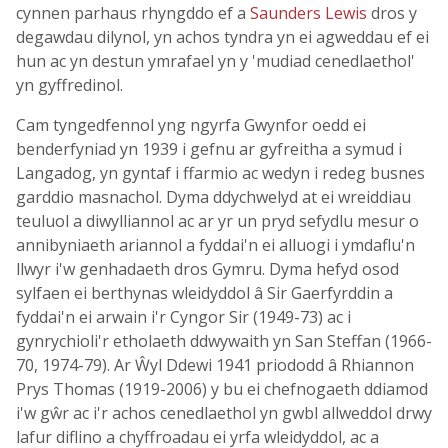
cynnen parhaus rhyngddo ef a
Saunders Lewis
dros y
degawdau dilynol, yn achos tyndra yn ei agweddau ef ei
hun ac yn destun ymrafael yn y 'mudiad cenedlaethol'
yn gyffredinol.
Cam tyngedfennol yng ngyrfa Gwynfor oedd ei
benderfyniad yn 1939 i gefnu ar gyfreitha a symud i
Langadog, yn gyntaf i ffarmio ac wedyn i redeg busnes
garddio masnachol. Dyma ddychwelyd at ei wreiddiau
teuluol a diwylliannol ac ar yr un pryd sefydlu mesur o
annibyniaeth ariannol a fyddai'n ei alluogi i ymdaflu'n
llwyr i'w genhadaeth dros Gymru. Dyma hefyd osod
sylfaen ei berthynas wleidyddol â Sir Gaerfyrddin a
fyddai'n ei arwain i'r Cyngor Sir (1949-73) ac i
gynrychioli'r etholaeth ddwywaith yn San Steffan (1966-
70, 1974-79). Ar Ŵyl Ddewi 1941 priododd â Rhiannon
Prys Thomas (1919-2006) y bu ei chefnogaeth ddiamod
i'w gŵr ac i'r achos cenedlaethol yn gwbl allweddol drwy
lafur diflino a chyffroadau ei yrfa wleidyddol, ac a