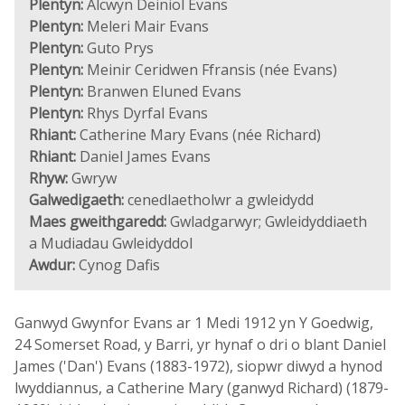
Plentyn:
Alcwyn Deiniol Evans
Plentyn:
Meleri Mair Evans
Plentyn:
Guto Prys
Plentyn:
Meinir Ceridwen Ffransis (née Evans)
Plentyn:
Branwen Eluned Evans
Plentyn:
Rhys Dyrfal Evans
Rhiant:
Catherine Mary Evans (née Richard)
Rhiant:
Daniel James Evans
Rhyw:
Gwryw
Galwedigaeth:
cenedlaetholwr a gwleidydd
Maes gweithgaredd:
Gwladgarwyr; Gwleidyddiaeth
a Mudiadau Gwleidyddol
Awdur:
Cynog Dafis
Ganwyd Gwynfor Evans ar 1 Medi 1912 yn Y Goedwig,
24 Somerset Road, y Barri, yr hynaf o dri o blant Daniel
James ('Dan') Evans (1883-1972), siopwr diwyd a hynod
lwyddiannus, a Catherine Mary (ganwyd Richard) (1879-