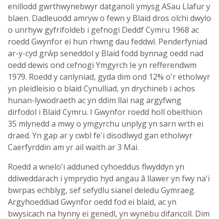
enillodd gwrthwynebwyr datganoli ymysg ASau Llafur y
blaen. Dadleuodd amryw o fewn y Blaid dros olchi dwylo
o unrhyw gyfrifoldeb i gefnogi Deddf Cymru 1968 ac
roedd Gwynfor ei hun rhwng dau feddwl. Penderfyniad
ar-y-cyd grŵp seneddol y Blaid fodd bynnag oedd nad
oedd dewis ond cefnogi Ymgyrch Ie yn refferendwm
1979. Roedd y canlyniad, gyda dim ond 12% o'r etholwyr
yn pleidleisio o blaid Cynulliad, yn drychineb i achos
hunan-lywodraeth ac yn ddim llai nag argyfwng
dirfodol i Blaid Cymru. I Gwynfor roedd holl obeithion
35 mlynedd a mwy o ymgyrchu unplyg yn sarn wrth ei
draed. Yn gap ar y cwbl fe'i disodlwyd gan etholwyr
Caerfyrddin am yr ail waith ar 3 Mai.
Roedd a wnelo'i adduned cyhoeddus flwyddyn yn
ddiweddarach i ymprydio hyd angau â llawer yn fwy na'i
bwrpas echblyg, sef sefydlu sianel deledu Gymraeg.
Argyhoeddiad Gwynfor oedd fod ei blaid, ac yn
bwysicach na hynny ei genedl, yn wynebu difancoll. Dim