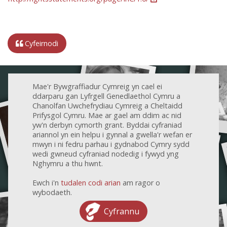
Cyfeirnodi
Mae'r Bywgraffiadur Cymreig yn cael ei
ddarparu gan Lyfrgell Genedlaethol Cymru a
Chanolfan Uwchefrydiau Cymreig a Cheltaidd
Prifysgol Cymru. Mae ar gael am ddim ac nid
yw'n derbyn cymorth grant. Byddai cyfraniad
ariannol yn ein helpu i gynnal a gwella'r wefan er
mwyn i ni fedru parhau i gydnabod Cymry sydd
wedi gwneud cyfraniad nodedig i fywyd yng
Nghymru a thu hwnt.
Ewch i'n
tudalen codi arian
am ragor o
wybodaeth.
Cyfrannu