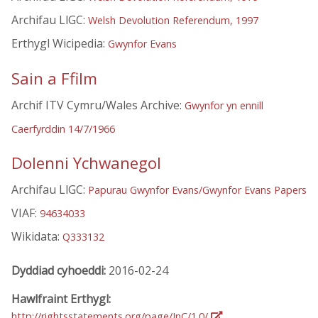
Archifau LlGC:
Welsh Devolution Referendum, 1997
Erthygl Wicipedia:
Gwynfor Evans
Sain a Ffilm
Archif ITV Cymru/Wales Archive:
Gwynfor yn ennill
Caerfyrddin 14/7/1966
Dolenni Ychwanegol
Archifau LlGC:
Papurau Gwynfor Evans/Gwynfor Evans Papers
VIAF:
94634033
Wikidata:
Q333132
Dyddiad cyhoeddi:
2016-02-24
Hawlfraint Erthygl:
http://rightsstatements.org/page/InC/1.0/