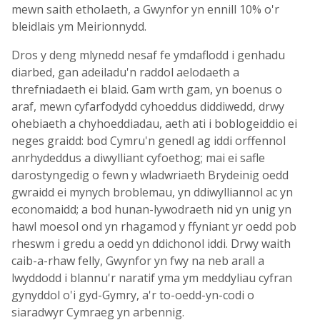
mewn saith etholaeth, a Gwynfor yn ennill 10% o'r
bleidlais ym Meirionnydd.
Dros y deng mlynedd nesaf fe ymdaflodd i genhadu
diarbed, gan adeiladu'n raddol aelodaeth a
threfniadaeth ei blaid. Gam wrth gam, yn boenus o
araf, mewn cyfarfodydd cyhoeddus diddiwedd, drwy
ohebiaeth a chyhoeddiadau, aeth ati i boblogeiddio ei
neges graidd: bod Cymru'n genedl ag iddi orffennol
anrhydeddus a diwylliant cyfoethog; mai ei safle
darostyngedig o fewn y wladwriaeth Brydeinig oedd
gwraidd ei mynych broblemau, yn ddiwylliannol ac yn
economaidd; a bod hunan-lywodraeth nid yn unig yn
hawl moesol ond yn rhagamod y ffyniant yr oedd pob
rheswm i gredu a oedd yn ddichonol iddi. Drwy waith
caib-a-rhaw felly, Gwynfor yn fwy na neb arall a
lwyddodd i blannu'r naratif yma ym meddyliau cyfran
gynyddol o'i gyd-Gymry, a'r to-oedd-yn-codi o
siaradwyr Cymraeg yn arbennig.