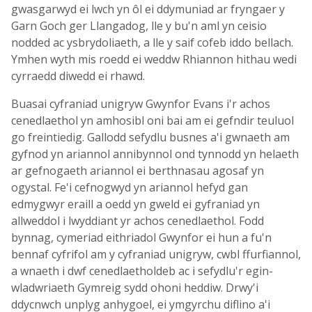
gwasgarwyd ei lwch yn ôl ei ddymuniad ar fryngaer y
Garn Goch ger Llangadog, lle y bu'n aml yn ceisio
nodded ac ysbrydoliaeth, a lle y saif cofeb iddo bellach.
Ymhen wyth mis roedd ei weddw Rhiannon hithau wedi
cyrraedd diwedd ei rhawd.
Buasai cyfraniad unigryw Gwynfor Evans i'r achos
cenedlaethol yn amhosibl oni bai am ei gefndir teuluol
go freintiedig. Gallodd sefydlu busnes a'i gwnaeth am
gyfnod yn ariannol annibynnol ond tynnodd yn helaeth
ar gefnogaeth ariannol ei berthnasau agosaf yn
ogystal. Fe'i cefnogwyd yn ariannol hefyd gan
edmygwyr eraill a oedd yn gweld ei gyfraniad yn
allweddol i lwyddiant yr achos cenedlaethol. Fodd
bynnag, cymeriad eithriadol Gwynfor ei hun a fu'n
bennaf cyfrifol am y cyfraniad unigryw, cwbl ffurfiannol,
a wnaeth i dwf cenedlaetholdeb ac i sefydlu'r egin-
wladwriaeth Gymreig sydd ohoni heddiw. Drwy'i
ddycnwch unplyg anhygoel, ei ymgyrchu diflino a'i