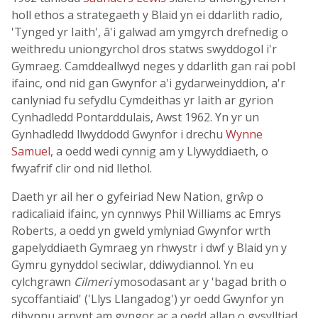
holl ethos a strategaeth y Blaid yn ei ddarlith radio,
'Tynged yr Iaith', â'i galwad am ymgyrch drefnedig o
weithredu uniongyrchol dros statws swyddogol i'r
Gymraeg. Camddeallwyd neges y ddarlith gan rai pobl
ifainc, ond nid gan Gwynfor a'i gydarweinyddion, a'r
canlyniad fu sefydlu Cymdeithas yr Iaith ar gyrion
Cynhadledd Pontarddulais, Awst 1962. Yn yr un
Gynhadledd llwyddodd Gwynfor i drechu
Wynne
Samuel
, a oedd wedi cynnig am y Llywyddiaeth, o
fwyafrif clir ond nid llethol.
Daeth yr ail her o gyfeiriad New Nation, grŵp o
radicaliaid ifainc, yn cynnwys Phil Williams ac Emrys
Roberts, a oedd yn gweld ymlyniad Gwynfor wrth
gapelyddiaeth Gymraeg yn rhwystr i dwf y Blaid yn y
Gymru gynyddol seciwlar, ddiwydiannol. Yn eu
cylchgrawn
Cilmeri
ymosodasant ar y 'bagad brith o
sycoffantiaid' ('Llys Llangadog') yr oedd Gwynfor yn
dibynnu arnynt am gyngor ac a oedd allan o gysylltiad