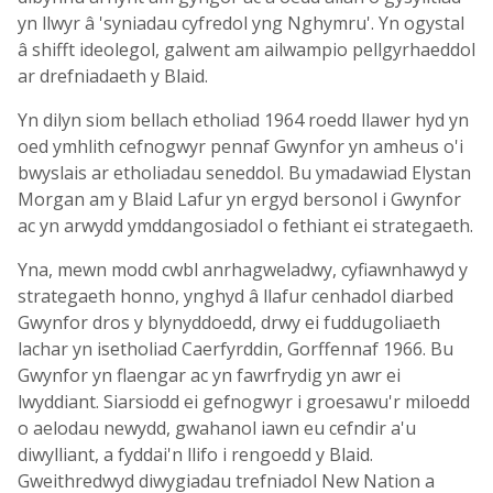
yn llwyr â 'syniadau cyfredol yng Nghymru'. Yn ogystal
â shifft ideolegol, galwent am ailwampio pellgyrhaeddol
ar drefniadaeth y Blaid.
Yn dilyn siom bellach etholiad 1964 roedd llawer hyd yn
oed ymhlith cefnogwyr pennaf Gwynfor yn amheus o'i
bwyslais ar etholiadau seneddol. Bu ymadawiad Elystan
Morgan am y Blaid Lafur yn ergyd bersonol i Gwynfor
ac yn arwydd ymddangosiadol o fethiant ei strategaeth.
Yna, mewn modd cwbl anrhagweladwy, cyfiawnhawyd y
strategaeth honno, ynghyd â llafur cenhadol diarbed
Gwynfor dros y blynyddoedd, drwy ei fuddugoliaeth
lachar yn isetholiad Caerfyrddin, Gorffennaf 1966. Bu
Gwynfor yn flaengar ac yn fawrfrydig yn awr ei
lwyddiant. Siarsiodd ei gefnogwyr i groesawu'r miloedd
o aelodau newydd, gwahanol iawn eu cefndir a'u
diwylliant, a fyddai'n llifo i rengoedd y Blaid.
Gweithredwyd diwygiadau trefniadol New Nation a