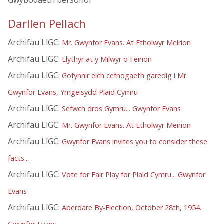
Gwybodaeth bersonol
Darllen Pellach
Archifau LlGC:
Mr. Gwynfor Evans. At Etholwyr Meirion
Archifau LlGC:
Llythyr at y Milwyr o Feirion
Archifau LlGC:
Gofynnir eich cefnogaeth garedig i Mr.
Gwynfor Evans, Ymgeisydd Plaid Cymru
Archifau LlGC:
Sefwch dros Gymru... Gwynfor Evans
Archifau LlGC:
Mr. Gwynfor Evans. At Etholwyr Meirion
Archifau LlGC:
Gwynfor Evans invites you to consider these
facts...
Archifau LlGC:
Vote for Fair Play for Plaid Cymru... Gwynfor
Evans
Archifau LlGC:
Aberdare By-Election, October 28th, 1954.