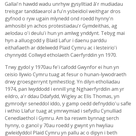
Gallai'n hawdd wadu unrhyw gysylltiad â'r mudiadau
treisgar tanddaearol a fu'n ysbeidiol weithgar dros
gyfnod o ryw ugain mlynedd ond roedd hynny'n
amhosibl yn achos protestiadau'r Gymdeithas, ag
aelodau o'i deulu'i hun yn amlwg ynddynt. Tebyg mai
hyn a alluogodd y Blaid Lafur i daenu parddu
eithafiaeth ar ddelwedd Plaid Cymru ac i lesteirio'i
chynnydd. Collwyd etholaeth Caerfyrddin yn 1970.
Trwy gydol y 1970au fe'i cafodd Gwynfor ei hun yn
ceisio llywio Cymru tuag at fesur o hunan-lywodraeth
drwy groesgerrynt tymhestlog. Yn dilyn etholiadau
1974, pan lwyddodd i ennill yng Nghaerfyrddin am yr
eildro, a'r ddau Ddafydd, Wigley ac Elis Thomas, yn
gymrodyr seneddol iddo, y gamp oedd defnyddio'u safle
i wthio Llafur tuag at ymrwymiad i sefydlu Cynulliad
Cenedlaethol i Gymru. Am ba reswm bynnag serch
hynny, o ganol y 70au roedd y gwynt yn hwyliau
gwleidyddol Plaid Cymru yn pallu ac o dipyn i beth