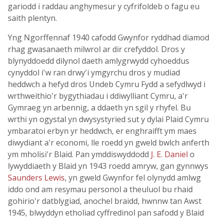
gariodd i raddau anghymesur y cyfrifoldeb o fagu eu
saith plentyn.
Yng Ngorffennaf 1940 cafodd Gwynfor ryddhad diamod
rhag gwasanaeth milwrol ar dir crefyddol. Dros y
blynyddoedd dilynol daeth amlygrwydd cyhoeddus
cynyddol i'w ran drwy'i ymgyrchu dros y mudiad
heddwch a hefyd dros Undeb Cymru Fydd a sefydlwyd i
wrthweithio'r bygythiadau i ddiwylliant Cymru, a'r
Gymraeg yn arbennig, a ddaeth yn sgil y rhyfel. Bu
wrthi yn ogystal yn dwysystyried sut y dylai Plaid Cymru
ymbaratoi erbyn yr heddwch, er enghraifft ym maes
diwydiant a'r economi, lle roedd yn gweld bwlch anferth
ym mholisi'r Blaid. Pan ymddiswyddodd
J. E. Daniel
o
lywyddiaeth y Blaid yn 1943 roedd amryw, gan gynnwys
Saunders Lewis
, yn gweld Gwynfor fel olynydd amlwg
iddo ond am resymau personol a theuluol bu rhaid
gohirio'r datblygiad, anochel braidd, hwnnw tan Awst
1945, blwyddyn etholiad cyffredinol pan safodd y Blaid