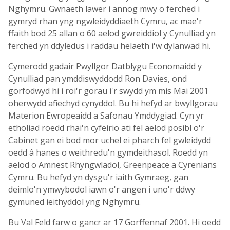
Nghymru. Gwnaeth lawer i annog mwy o ferched i
gymryd rhan yng ngwleidyddiaeth Cymru, ac mae'r
ffaith bod 25 allan o 60 aelod gwreiddiol y Cynulliad yn
ferched yn ddyledus i raddau helaeth i'w dylanwad hi.
Cymerodd gadair Pwyllgor Datblygu Economaidd y
Cynulliad pan ymddiswyddodd Ron Davies, ond
gorfodwyd hi i roi'r gorau i'r swydd ym mis Mai 2001
oherwydd afiechyd cynyddol. Bu hi hefyd ar bwyllgorau
Materion Ewropeaidd a Safonau Ymddygiad. Cyn yr
etholiad roedd rhai'n cyfeirio ati fel aelod posibl o'r
Cabinet gan ei bod mor uchel ei pharch fel gwleidydd
oedd â hanes o weithredu'n gymdeithasol. Roedd yn
aelod o Amnest Rhyngwladol, Greenpeace a Cyrenians
Cymru. Bu hefyd yn dysgu'r iaith Gymraeg, gan
deimlo'n ymwybodol iawn o'r angen i uno'r ddwy
gymuned ieithyddol yng Nghymru.
Bu Val Feld farw o gancr ar 17 Gorffennaf 2001. Hi oedd