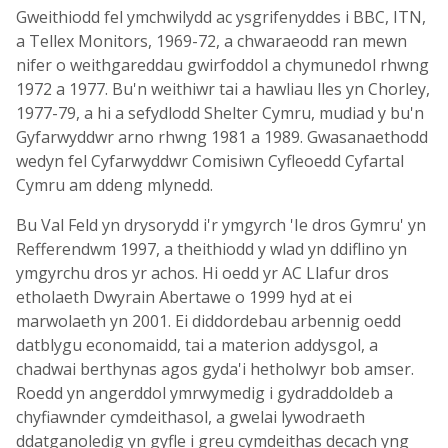
Gweithiodd fel ymchwilydd ac ysgrifenyddes i BBC, ITN,
a Tellex Monitors, 1969-72, a chwaraeodd ran mewn
nifer o weithgareddau gwirfoddol a chymunedol rhwng
1972 a 1977. Bu'n weithiwr tai a hawliau lles yn Chorley,
1977-79, a hi a sefydlodd Shelter Cymru, mudiad y bu'n
Gyfarwyddwr arno rhwng 1981 a 1989. Gwasanaethodd
wedyn fel Cyfarwyddwr Comisiwn Cyfleoedd Cyfartal
Cymru am ddeng mlynedd.
Bu Val Feld yn drysorydd i'r ymgyrch 'Ie dros Gymru' yn
Refferendwm 1997, a theithiodd y wlad yn ddiflino yn
ymgyrchu dros yr achos. Hi oedd yr AC Llafur dros
etholaeth Dwyrain Abertawe o 1999 hyd at ei
marwolaeth yn 2001. Ei diddordebau arbennig oedd
datblygu economaidd, tai a materion addysgol, a
chadwai berthynas agos gyda'i hetholwyr bob amser.
Roedd yn angerddol ymrwymedig i gydraddoldeb a
chyfiawnder cymdeithasol, a gwelai lywodraeth
ddatganoledig yn gyfle i greu cymdeithas decach yng