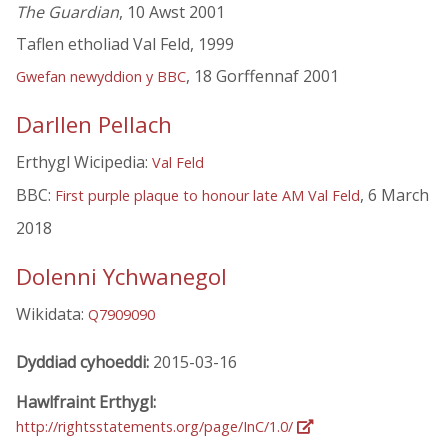
The Guardian
, 10 Awst 2001
Taflen etholiad Val Feld, 1999
, 18 Gorffennaf 2001
Gwefan newyddion y BBC
Darllen Pellach
Erthygl Wicipedia:
Val Feld
BBC:
, 6 March
First purple plaque to honour late AM Val Feld
2018
Dolenni Ychwanegol
Wikidata:
Q7909090
Dyddiad cyhoeddi:
2015-03-16
Hawlfraint Erthygl:
http://rightsstatements.org/page/InC/1.0/