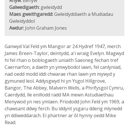
Rhyw:
Benyw
Galwedigaeth:
gwleidydd
Maes gweithgaredd:
Gwleidyddiaeth a Mudiadau
Gwleidyddol
Awdur:
John Graham Jones
Ganwyd Val Feld ym Mangor ar 24 Hydref 1947, merch
James Breen-Taylor, deintydd, a'i wraig Evelyn. Magwyd
hi fel rhan o boblogaeth uniaith Saesneg fechan tref
Caernarfon, a daeth yn ymwybodol iawn, fel canlyniad,
nad oedd modd iddi chwarae rhan lawn ym mywyd y
gymuned leol. Addysgwyd hi yn Ysgol Hillgrove,
Bangor, The Abbey, Malvern Wells, a Phrifysgol Cymru,
Caerdydd, lle enillodd radd MA mewn Astudiaethau
Menywod yn nes ymlaen. Priododd John Feld ym 1969, a
chawsant ddwy ferch. Bu iddynt ysgaru ddeng mlynedd
yn ddiweddarach. Ei phartner ar ôl hynny oedd Mike
Read.