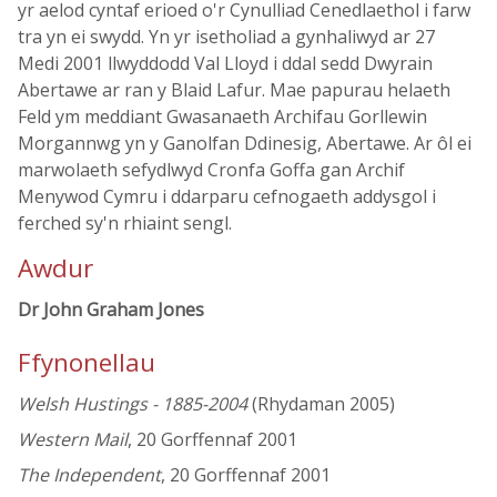
yr aelod cyntaf erioed o'r Cynulliad Cenedlaethol i farw
tra yn ei swydd. Yn yr isetholiad a gynhaliwyd ar 27
Medi 2001 llwyddodd Val Lloyd i ddal sedd Dwyrain
Abertawe ar ran y Blaid Lafur. Mae papurau helaeth
Feld ym meddiant Gwasanaeth Archifau Gorllewin
Morgannwg yn y Ganolfan Ddinesig, Abertawe. Ar ôl ei
marwolaeth sefydlwyd Cronfa Goffa gan Archif
Menywod Cymru i ddarparu cefnogaeth addysgol i
ferched sy'n rhiaint sengl.
Awdur
Dr John Graham Jones
Ffynonellau
Welsh Hustings - 1885-2004
(Rhydaman 2005)
Western Mail
, 20 Gorffennaf 2001
The Independent
, 20 Gorffennaf 2001