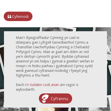
Cyfeirnodi
Mae'r Bywgraffiadur Cymreig yn cael ei
ddarparu gan Lyfrgell Genedlaethol Cymru a
Chanolfan Uwchefrydiau Cymreig a Cheltaidd
Prifysgol Cymru. Mae ar gael am ddim ac nid
yw'n derbyn cymorth grant. Byddai cyfraniad
ariannol yn ein helpu i gynnal a gwella'r wefan er
mwyn i ni fedru parhau i gydnabod Cymry sydd
wedi gwneud cyfraniad nodedig i fywyd yng
Nghymru a thu hwnt.
Ewch i'n
tudalen codi arian
am ragor o
wybodaeth.
Cyfrannu