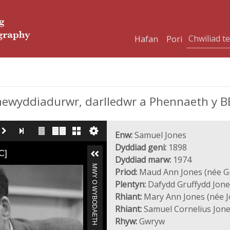
Hafan
Pori
newyddiadurwr, darlledwr a Phennaeth y 
Enw:
Samuel Jones
Dyddiad geni:
1898
C]
Dyddiad marw:
1974
MWY O WYBODAETH
Priod:
Maud Ann Jones (née Gri
Plentyn:
Dafydd Gruffydd Jone
Rhiant:
Mary Ann Jones (née J
Rhiant:
Samuel Cornelius Jon
Rhyw:
Gwryw