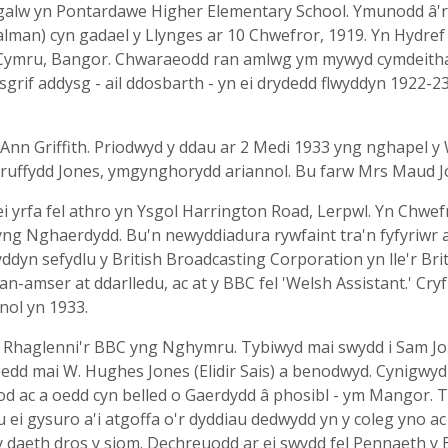
galw yn Pontardawe Higher Elementary School. Ymunodd â'r 
alman) cyn gadael y Llynges ar 10 Chwefror, 1919. Yn Hydref 1
Cymru, Bangor. Chwaraeodd ran amlwg ym mywyd cymdeithaso
stysgrif addysg - ail ddosbarth - yn ei drydedd flwyddyn 1922-
Ann Griffith. Priodwyd y ddau ar 2 Medi 1933 yng nghapel y
ruffydd Jones, ymgynghorydd ariannol. Bu farw Mrs Maud Jo
i yrfa fel athro yn Ysgol Harrington Road, Lerpwl. Yn Chwe
ng Nghaerdydd. Bu'n newyddiadura rywfaint tra'n fyfyriwr a
yddyn sefydlu y British Broadcasting Corporation yn lle'r B
amser at ddarlledu, ac at y BBC fel 'Welsh Assistant.' Cr
nol yn 1933.
Rhaglenni'r BBC yng Nghymru. Tybiwyd mai swydd i Sam Jo
o oedd mai W. Hughes Jones (Elidir Sais) a benodwyd. Cynigwy
od ac a oedd cyn belled o Gaerdydd â phosibl - ym Mangor. T
 ei gysuro a'i atgoffa o'r dyddiau dedwydd yn y coleg yno ac 
n y daeth dros y siom. Dechreuodd ar ei swydd fel Pennaeth 