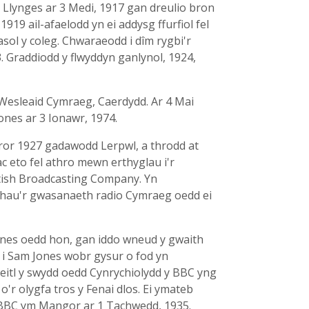
Llynges ar 3 Medi, 1917 gan dreulio bron
919 ail-afaelodd yn ei addysg ffurfiol fel
l y coleg. Chwaraeodd i dîm rygbi'r
23. Graddiodd y flwyddyn ganlynol, 1924,
 Wesleaid Cymraeg, Caerdydd. Ar 4 Mai
nes ar 3 Ionawr, 1974.
fror 1927 gadawodd Lerpwl, a throdd at
c eto fel athro mewn erthyglau i'r
ritish Broadcasting Company. Yn
yfhau'r gwasanaeth radio Cymraeg oedd ei
nes oedd hon, gan iddo wneud y gwaith
d i Sam Jones wobr gysur o fod yn
eitl y swydd oedd Cynrychiolydd y BBC yng
o'r olygfa tros y Fenai dlos. Ei ymateb
y BBC ym Mangor ar 1 Tachwedd, 1935.