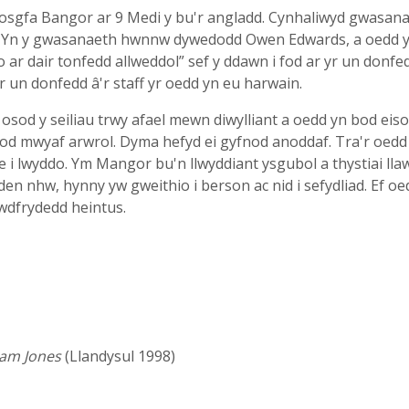
osgfa Bangor ar 9 Medi y bu'r angladd. Cynhaliwyd gwasana
d. Yn y gwasanaeth hwnnw dywedodd Owen Edwards, a oedd 
ar dair tonfedd allweddol” sef y ddawn i fod ar yr un donfed
r un donfedd â'r staff yr oedd yn eu harwain.
od y seiliau trwy afael mewn diwylliant a oedd yn bod eiso
gyfnod mwyaf arwrol. Dyma hefyd ei gyfnod anoddaf. Tra'r oe
 i lwyddo. Ym Mangor bu'n llwyddiant ysgubol a thystiai ll
en nhw, hynny yw gweithio i berson ac nid i sefydliad. Ef oedd
rwdfrydedd heintus.
Sam Jones
(Llandysul 1998)