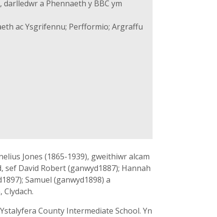
 darlledwr a Phennaeth y BBC ym
eth ac Ysgrifennu; Perfformio; Argraffu
lius Jones (1865-1939), gweithiwr alcam
d, sef David Robert (ganwyd1887); Hannah
d1897); Samuel (ganwyd1898) a
 Clydach.
r Ystalyfera County Intermediate School. Yn