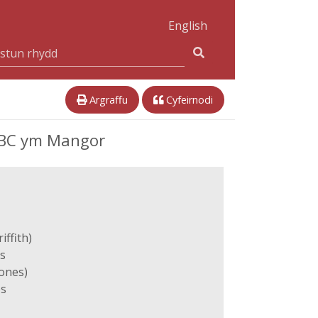
English
Argraffu
Cyfeirnodi
BBC ym Mangor
ffith)
s
ones)
es