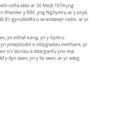
eth coffa iddo ar 20 Medi 1974 yng
yn Rheolwr y BBC yng Nghymru ar y pryd,
d â'r gynulleidfa o wrandawyr radio, ar yr
es, yn eithaf eang, yn y Gymru
dd yn ymwybodol o oblygiadau methiant, yr
awer o'r doniau a ddarganfu yno mai
 y dyn iawn, yn y lle iawn, ar yr adeg