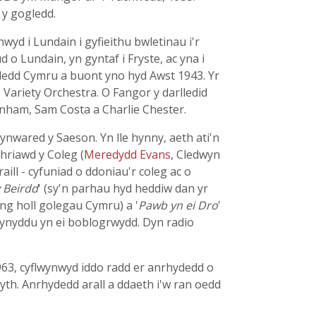
 y gogledd.
wyd i Lundain i gyfieithu bwletinau i'r
 Lundain, yn gyntaf i Fryste, ac yna i
ledd Cymru a buont yno hyd Awst 1943. Yr
Variety Orchestra. O Fangor y darlledid
enham, Sam Costa a Charlie Chester.
nwared y Saeson. Yn lle hynny, aeth ati'n
Thriawd y Coleg (
Meredydd Evans
, Cledwyn
aill - cyfuniad o ddoniau'r coleg ac o
 Beirdd
' (sy'n parhau hyd heddiw dan yr
ng holl golegau Cymru) a '
Pawb yn ei Dro
'
n cynyddu yn ei boblogrwydd. Dyn radio
63, cyflwynwyd iddo radd er anrhydedd o
h. Anrhydedd arall a ddaeth i'w ran oedd