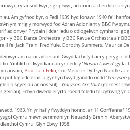
ormwyr, cyfansoddwyr, sgriptwyr, actorion a cherddorion yn
uniau. Am gyfnod byr, o Fedi 1939 hyd Ionawr 1940 fe'i hanfon
sŵn ym mrig y morwydd fod Adran Adloniant y BBC i'w symud o
rif adlonwyr Prydain i ddarlledu o ddiogelwch cymharol gog
gor - y BBC Dance Orchestra, y BBC Revue Orchestra a'r BBC 
raill fel Jack Train, Fred Yule, Dorothy Summers, Maurice D
einwyr am natur adloniant. Gwyddai hefyd am y perygl o ddy
dio. Ymhlith ei lwyddiannau yr oedd y '
Noson Lawen
' gyda 
s yn arwain,
Bob Tai'r Felin
, Côr Meibion Dyffryn Nantlle ac er
ni poblogaidd eraill a gynhyrchwyd ganddo oedd '
Ymryson y
aglen o sgyrsiau ar nos Sul), '
Ymryson Areithio
' (gornest rhw
in geiriau). Erbyn diwedd ei yrfa roedd teledu fel cyfrwng y
edd, 1963. Yn yr haf y flwyddyn honno, ar 11 Gorffennaf 19
fysgol Cymru mewn seremoni yn Neuadd y Brenin, Aberystwyt
dlaethol Cymru, Glyn Ebwy 1958.