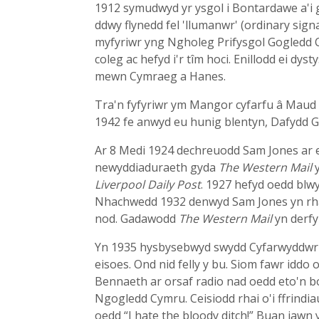
1912 symudwyd yr ysgol i Bontardawe a'i 
ddwy flynedd fel 'llumanwr' (ordinary sign
myfyriwr yng Ngholeg Prifysgol Gogledd 
coleg ac hefyd i'r tîm hoci. Enillodd ei dy
mewn Cymraeg a Hanes.
Tra'n fyfyriwr ym Mangor cyfarfu â Maud 
1942 fe anwyd eu hunig blentyn, Dafydd G
Ar 8 Medi 1924 dechreuodd Sam Jones ar e
newyddiaduraeth gyda
The Western Mail
y
Liverpool Daily Post
. 1927 hefyd oedd blw
Nhachwedd 1932 denwyd Sam Jones yn rhan-
nod. Gadawodd
The Western Mail
yn derfy
Yn 1935 hysbysebwyd swydd Cyfarwyddwr 
eisoes. Ond nid felly y bu. Siom fawr idd
Bennaeth ar orsaf radio nad oedd eto'n b
Ngogledd Cymru. Ceisiodd rhai o'i ffrindiau
oedd “I hate the bloody ditch!” Buan iaw