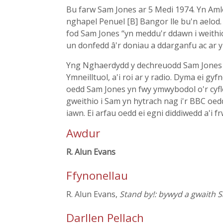
Bu farw Sam Jones ar 5 Medi 1974. Yn Aml
nghapel Penuel [B] Bangor lle bu'n aelo
fod Sam Jones “yn meddu'r ddawn i weithio 
un donfedd â'r doniau a ddarganfu ac ar y
Yng Nghaerdydd y dechreuodd Sam Jones os
Ymneilltuol, a'i roi ar y radio. Dyma ei 
oedd Sam Jones yn fwy ymwybodol o'r cyfle
gweithio i Sam yn hytrach nag i'r BBC oedd
iawn. Ei arfau oedd ei egni diddiwedd a'i f
Awdur
R. Alun Evans
Ffynonellau
R. Alun Evans,
Stand by!: bywyd a gwaith 
Darllen Pellach