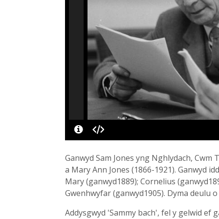
Ganwyd Sam Jones yng Nghlydach, Cwm Taw
a Mary Ann Jones (1866-1921). Ganwyd id
Mary (ganwyd1889); Cornelius (ganwyd1890
Gwenhwyfar (ganwyd1905). Dyma deulu o Fe
Addysgwyd 'Sammy bach', fel y gelwid ef ga