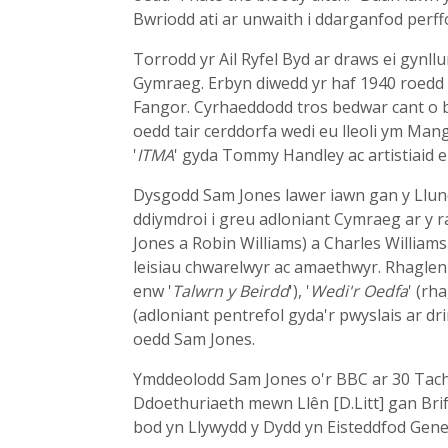
Bwriodd ati ar unwaith i ddarganfod perff
Torrodd yr Ail Ryfel Byd ar draws ei gynll
Gymraeg. Erbyn diwedd yr haf 1940 roedd 
Fangor. Cyrhaeddodd tros bedwar cant o b
oedd tair cerddorfa wedi eu lleoli ym Man
'
ITMA
' gyda Tommy Handley ac artistiaid e
Dysgodd Sam Jones lawer iawn gan y Llund
ddiymdroi i greu adloniant Cymraeg ar y ra
Jones a Robin Williams) a Charles William
leisiau chwarelwyr ac amaethwyr. Rhaglen
enw '
Talwrn y Beirdd
'), '
Wedi'r Oedfa
' (rh
(adloniant pentrefol gyda'r pwyslais ar dr
oedd Sam Jones.
Ymddeolodd Sam Jones o'r BBC ar 30 Tachw
Ddoethuriaeth mewn Llên [D.Litt] gan Bri
bod yn Llywydd y Dydd yn Eisteddfod Gene