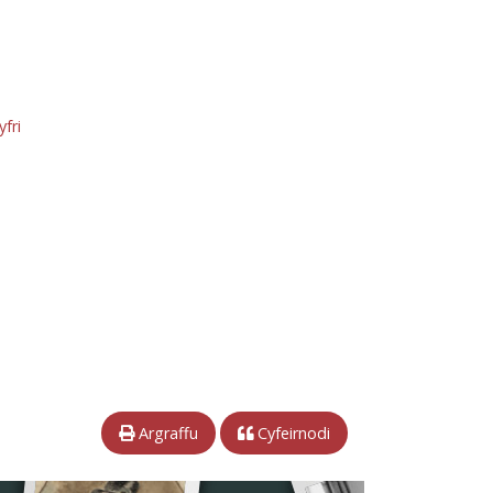
fri
Argraffu
Cyfeirnodi