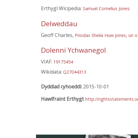
Erthygl Wicipedia:
Samuel Cornelius Jones
Delweddau
Geoff Charles,
Priodas Sheila Huw Jones, un 
Dolenni Ychwanegol
VIAF:
19175454
Wikidata:
Q27044313
Dyddiad cyhoeddi:
2015-10-01
Hawlfraint Erthygl:
http://rightsstatements.