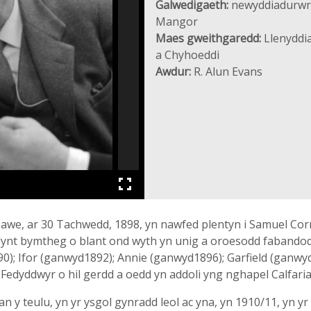
Galwedigaeth:
newyddiadurwr,
Mangor
Maes gweithgaredd:
Llenyddia
a Chyhoeddi
Awdur:
R. Alun Evans
e, ar 30 Tachwedd, 1898, yn nawfed plentyn i Samuel Corne
dynt bymtheg o blant ond wyth yn unig a oroesodd fabando
); Ifor (ganwyd1892); Annie (ganwyd1896); Garfield (ganwy
dyddwyr o hil gerdd a oedd yn addoli yng nghapel Calfaria,
n y teulu, yn yr ysgol gynradd leol ac yna, yn 1910/11, yn y