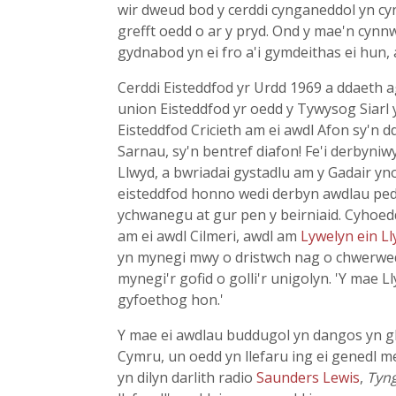
wir dweud bod y cerddi cynganeddol yn cyn
grefft oedd o ar y pryd. Ond y mae'n cynn
gydnabod yn ei fro a'i gymdeithas ei hun, 
Cerddi Eisteddfod yr Urdd 1969 a ddaeth ag
union Eisteddfod yr oedd y Tywysog Siarl
Eisteddfod Cricieth am ei awdl Afon sy'n d
Sarnau, sy'n bentref diafon! Fe'i derbyniw
Llwyd, a bwriadai gystadlu am y Gadair yn
eisteddfod honno wedi derbyn awdlau ped
ychwanegu at gur pen y beirniaid. Cyhoedd
am ei awdl Cilmeri, awdl am
Lywelyn ein Ll
yn mynegi mwy o dristwch nag o chwerwedd, 
mynegi'r gofid o golli'r unigolyn. 'Y mae 
gyfoethog hon.'
Y mae ei awdlau buddugol yn dangos yn glir
Cymru, un oedd yn llefaru ing ei genedl m
yn dilyn darlith radio
Saunders Lewis
,
Tyng