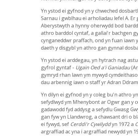
Yn ystod ei gyfnod yn y chweched dosbarth
Sarnau i gwblhau ei arholiadau lefel A. Er
Aberystwyth a hynny oherwydd bod barddo
athro barddol cyntaf, a gallai'r bachgen 
cynganeddwr praffach, ond yn fuan iawn yn
daeth y disgybl yn athro gan gynnal dosb
Yn ystod ei arddegau, yn hytrach nag astu
gyfrol gyntaf -
Ugain Oed a'i Ganiadau
(Ar
gymryd rhan lawn ym mywyd cymdeithasol y
dau arbennig iawn o staff yr Adran Ddram
Yn dilyn ei gyfnod yn y coleg bu'n athro 
sefydlwyd ym Mhenybont ar Ogwr gan y 
gadawodd fyd addysg a sefydlu Gwasg Gwyn
gan fyw yn Llandwrog, a chawsant dri o b
ei fywyd, sef
Cerddi'r Cywilydd
yn 1972 a
C
argraffiad ac yna i argraffiad newydd yn 1