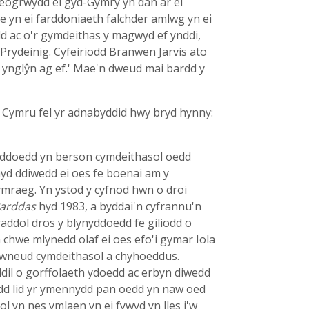
eogrwydd ei gyd-Gymry yn dân ar ei
ae yn ei farddoniaeth falchder amlwg yn ei
dd ac o'r gymdeithas y magwyd ef ynddi,
rydeinig. Cyfeiriodd Branwen Jarvis ato
d ynglŷn ag ef.' Mae'n dweud mai bardd y
l Cymru fel yr adnabyddid hwy bryd hynny:
nyddoedd yn berson cymdeithasol oedd
yd ddiwedd ei oes fe boenai am y
Gymraeg. Yn ystod y cyfnod hwn o droi
arddas
hyd 1983, a byddai'n cyfrannu'n
raddol dros y blynyddoedd fe giliodd o
chwe mlynedd olaf ei oes efo'i gymar Iola
mwneud cymdeithasol a chyhoeddus.
dil o gorffolaeth ydoedd ac erbyn diwedd
efodd lid yr ymennydd pan oedd yn naw oed
l yn nes ymlaen yn ei fywyd yn lles i'w