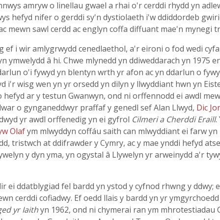
nwys amryw o linellau gwael a rhai o'r cerddi rhydd yn adlew
wys hefyd nifer o gerddi sy'n dystiolaeth i'w ddiddordeb gw
ac mewn sawl cerdd ac englyn coffa diffuant mae'n mynegi tris
 ef i wir amlygrwydd cenedlaethol, a'r eironi o fod wedi cyf
 yn ymwelydd â hi. Chwe mlynedd yn ddiweddarach yn 1975 en
darlun o'i fywyd yn blentyn wrth yr afon ac yn ddarlun o fyw
yd i'r wisg wen yn yr orsedd yn dilyn y llwyddiant hwn yn Eis
o hefyd ar y testun Gwanwyn, ond ni orffennodd ei awdl mew
war o gynganeddwyr praffaf y genedl sef Alan Llwyd,
Dic Jo
wyd yr awdl orffenedig yn ei gyfrol
Cilmeri a Cherddi Eraill
.
yw Olaf
ym mlwyddyn coffáu saith can mlwyddiant ei farw yn 
tristwch at ddifrawder y Cymry, ac y mae ynddi hefyd atsein
Llywelyn y dyn yma, yn ogystal â Llywelyn yr arweinydd a'r ty
 ei ddatblygiad fel bardd yn ystod y cyfnod rhwng y ddwy; ei
ewn cerddi cofiadwy. Ef oedd llais y bardd yn yr ymgyrchoe
ed yr Iaith
yn 1962, ond ni chymerai ran ym mhrotestiadau Cym