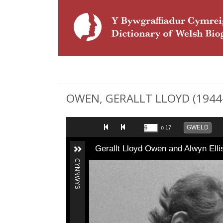
OWEN, GERALLT LLOYD (1944-2
GWELD
o 17
Gerallt Lloyd Owen and Alwyn Ell
CYNNWYS