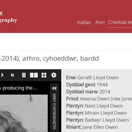
Hafan
Pori
014), athro, cyhoeddwr, bardd
Enw:
Gerallt Lloyd Owen
Dyddiad geni:
1944
is producing the…
Dyddiad marw:
2014
MWY O WYBODAETH
Priod:
Alwena Owen (née Jone
Plentyn:
Nest Llwyd Owen
Plentyn:
Mirain Llwyd Owen
Plentyn:
Bedwyr Llwyd Owen
Rhiant:
Jane Ellen Owen