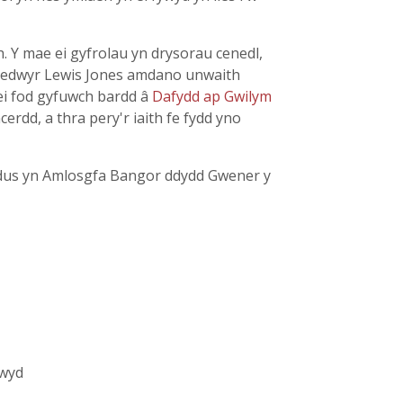
th. Y mae ei gyfrolau yn drysorau cenedl,
Bedwyr Lewis Jones amdano unwaith
 ei fod gyfuwch bardd â
Dafydd ap Gwilym
rdd, a thra pery'r iaith fe fydd yno
ddus yn Amlosgfa Bangor ddydd Gwener y
lwyd