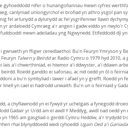
fe gyhoeddodd nifer o hunangofiannau mewn cyfres werthfa
g, canlyniad uniongyrchol ei brofiad yn athro ysgol pan 
nig fel arlunydd a dylunydd ac fel ysgrifennwr llawn dychym
yr ardaloedd Cymraeg a'r angen i gadw eiddo yn nwylo'r Cym
i fuddsoddi mewn adeiladau yng Ngwynedd. Etifeddodd dŷ yn 
'i gwnaeth yn ffigwr cenedlaethol. Bu'n Feuryn Ymryson y B
n Feuryn
Talwrn y Beirdd
ar Radio Cymru o 1979 hyd 2010, a 
 lais a'i chwerthiniad, ei hiwmor a'i ddwyster, a'i ddawn arb
 y beirdd. Roedd ganddo ei safonau, ac nid oedd yn ôl o feir
oni a bu'n symbyliad i lawer i afael yn y grefft. Roedd yn f
linell yn cael ei hadrodd unwaith. Bu'n un o feirniaid y Gad
d, a chyflawnodd yn ei fywyd yr uchelgais a fynegodd droeo
lodd Gadair yr Urdd am ei awdl Y Meddyg, awdl nad oedd yn d
 yn 1965 am gasgliad o gerddi Cymru Heddiw, a'r trydydd tro
mhen rhai blynyddoedd wedi cyhoeddi
Ugain Oed a'i Ganiad