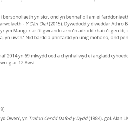
a'i bersonoliaeth yn sicr, ond yn bennaf oll am ei farddoniae
farwolaeth -
Y Gân Olaf
(2015). Dywedodd y diweddar Athro 
wyr ym Mangor ar ôl gwrando arno'n adrodd rhai o'i gerddi,
a, yn uwch.' Nid bardd a phrifardd yn unig mohono, ond pence
naf 2014 yn 69 mlwydd oed a chynhaliwyd ei angladd cyhoe
wrog ar 12 Awst.
9)
loyd Owen', yn
Trafod Cerdd Dafod y Dydd
(1984), gol. Alan L