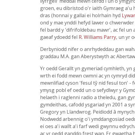
llyfrgell' meddai mewn cerdd i un o ymgy
groen, eu dibristod o'r iaith Gymraeg a'u 
dras (honnai y gallai ei holrhain hyd
Lywa
ond y mae ynddi hefyd lawer o chwerwder 
fel bardd y 'difrifoldebau mawr', ac fel u
gaeaf ydoedd fel
R. Williams Parry
, un yr
Derbyniodd nifer o anrhydeddau gan wahan
graddau M.A. gan Aberystwyth ac Aberta
Yr oedd Gerallt yn gymeriad cymhleth, y
wrth ei fodd mewn cwmni ac yn cymryd did
mewnlifiad cyson 'fesul tŷ nid fesul ton' 
ymysg pobl ef oedd un o sefydlwyr y Gym
helaeth i raglenni radio a theledu, gan g
gymdeithas, cafodd ysgariad yn 2001 a sym
Gregory yn Llandwrog. Peidiodd â mynych
Nodwedd arbennig o'i ymddangosiad oedd ei
ei oes a'i wallt a'i farf wedi gwynnu edry
ac yr oedd ganddo frest wan. Er gwaetha hy