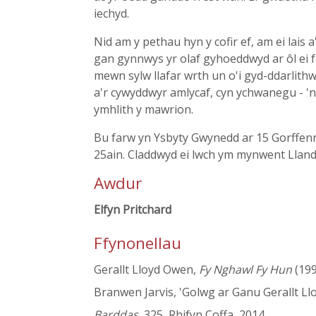
iechyd.
Nid am y pethau hyn y cofir ef, am ei lais 
gan gynnwys yr olaf gyhoeddwyd ar ôl ei 
mewn sylw llafar wrth un o'i gyd-ddarlith
a'r cywyddwyr amlycaf, cyn ychwanegu - 'n
ymhlith y mawrion.
Bu farw yn Ysbyty Gwynedd ar 15 Gorffen
25ain. Claddwyd ei lwch ym mynwent Lland
Awdur
Elfyn Pritchard
Ffynonellau
Gerallt Lloyd Owen,
Fy Nghawl Fy Hun
(199
Branwen Jarvis, 'Golwg ar Ganu Gerallt L
Barddas
, 325, Rhifyn Coffa, 2014