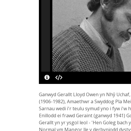
Ganwyd Gerallt Lloyd Owen yn Nhŷ Uchaf, f
(1906-1982), Amaethwr a Swyddog Pla Meiri
Sarnau wedi i'r teulu symud yno i fyw i'w
Enillodd ei frawd Geraint (ganwyd 1941) 
Gerallt yn yr ysgol leol - 'Hen Goleg bach y
Normal ym Mangor lle y derbyniodd dystys