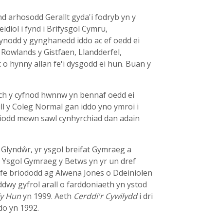
d arhosodd Gerallt gyda'i fodryb yn y
diol i fynd i Brifysgol Cymru,
ynodd y gynghanedd iddo ac ef oedd ei
 Rowlands y Gistfaen, Llandderfel,
o hynny allan fe'i dysgodd ei hun. Buan y
yrch y cyfnod hwnnw yn bennaf oedd ei
ill y Coleg Normal gan iddo yno ymroi i
riodd mewn sawl cynhyrchiad dan adain
 Glyndŵr, yr ysgol breifat Gymraeg a
n Ysgol Gymraeg y Betws yn yr un dref
 fe briododd ag Alwena Jones o Ddeiniolen
dwy gyfrol arall o farddoniaeth yn ystod
Fy Hun
yn 1999. Aeth
Cerddi'r Cywilydd
i dri
do yn 1992.