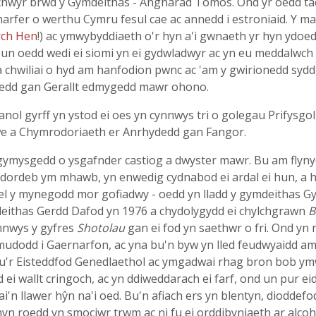
rchwyr brwd y Gymdeithas - Angharad Tomos. Ond yr oedd ta
harfer o werthu Cymru fesul cae ac annedd i estroniaid. Y m
rch Hen
!) ac ymwybyddiaeth o'r hyn a'i gwnaeth yr hyn ydoe
un oedd wedi ei siomi yn ei gydwladwyr ac yn eu meddalwch P
n a chwiliai o hyd am hanfodion pwnc ac 'am y gwirionedd syd
 oedd gan Gerallt edmygedd mawr ohono.
ol gyrff yn ystod ei oes yn cynnwys tri o golegau Prifysgo
we a Chymrodoriaeth er Anrhydedd gan Fangor.
n gymysgedd o ysgafnder castiog a dwyster mawr. Bu am fly
dordeb ym mhawb, yn enwedig cydnabod ei ardal ei hun, a h
- fel y mynegodd mor gofiadwy - oedd yn lladd y gymdeithas 
deithas Gerdd Dafod yn 1976 a chydolygydd ei chylchgrawn
B
ynnwys y gyfres
Shotolau
gan ei fod yn saethwr o fri. Ond yn 
udodd i Gaernarfon, ac yna bu'n byw yn lled feudwyaidd am 
u'r Eisteddfod Genedlaethol ac ymgadwai rhag bron bob y
 wallt cringoch, ac yn ddiweddarach ei farf, ond un pur eid
chai'n llawer hŷn na'i oed. Bu'n afiach ers yn blentyn, diodd
n roedd yn smociwr trwm ac ni fu ei orddibyniaeth ar alcoho