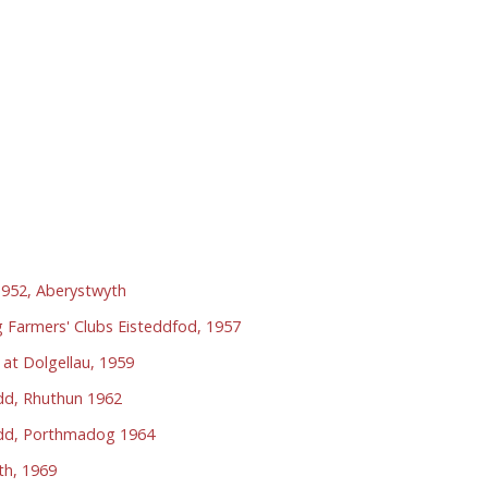
1952, Aberystwyth
 Farmers' Clubs Eisteddfod, 1957
at Dolgellau, 1959
dd, Rhuthun 1962
rdd, Porthmadog 1964
th, 1969