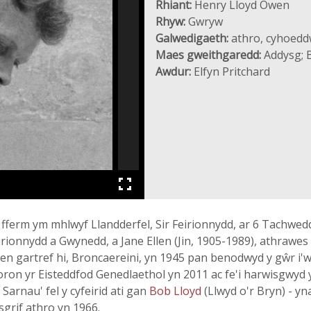
Rhiant:
Henry Lloyd Owen
Rhyw:
Gwryw
Galwedigaeth:
athro, cyhoedd
Maes gweithgaredd:
Addysg; B
Awdur:
Elfyn Pritchard
ferm ym mhlwyf Llandderfel, Sir Feirionnydd, ar 6 Tachwedd 
onnydd a Gwynedd, a Jane Ellen (Jin, 1905-1989), athrawes a
 hen gartref hi, Broncaereini, yn 1945 pan benodwyd y gŵr i
Goron yr Eisteddfod Genedlaethol yn 2011 ac fe'i harwisgwy
 Sarnau' fel y cyfeirid ati gan
Bob Lloyd
(Llwyd o'r Bryn) - y
grif athro yn 1966.