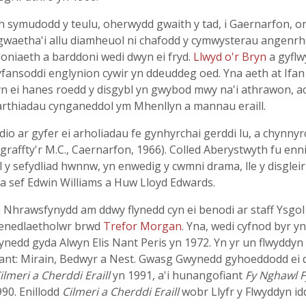
 symudodd y teulu, oherwydd gwaith y tad, i Gaernarfon, on
 gwaetha'i allu diamheuol ni chafodd y cymwysterau angenrhei
niaeth a barddoni wedi dwyn ei fryd.
Llwyd o'r Bryn
a gyflw
gyfansoddi englynion cywir yn ddeuddeg oed. Yna aeth at Ifan
 ei hanes roedd y disgybl yn gwybod mwy na'i athrawon, ac 
arthiadau cynganeddol ym Mhenllyn a mannau eraill.
dio ar gyfer ei arholiadau fe gynhyrchai gerddi lu, a chynn
graffty'r M.C., Caernarfon, 1966). Colled Aberystwyth fu enn
 sefydliad hwnnw, yn enwedig y cwmni drama, lle y disglei
a sef Edwin Williams a Huw Lloyd Edwards.
yn Nhrawsfynydd am ddwy flynedd cyn ei benodi ar staff Ysgol
cenedlaetholwr brwd
Trefor Morgan
. Yna, wedi cyfnod byr y
edd gyda Alwyn Elis Nant Peris yn 1972. Yn yr un flwyddyn
lant: Mirain, Bedwyr a Nest. Gwasg Gwynedd gyhoeddodd ei d
ilmeri a Cherddi Eraill
yn 1991, a'i hunangofiant
Fy Nghawl 
990. Enillodd
Cilmeri a Cherddi Eraill
wobr Llyfr y Flwyddyn id