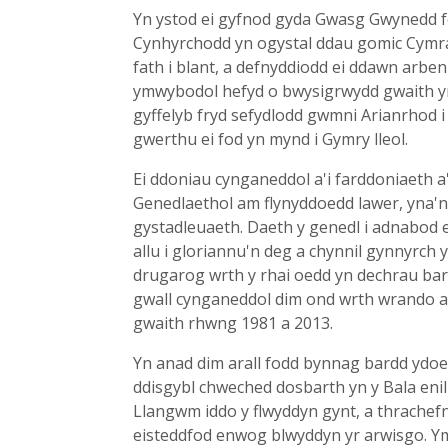
Yn ystod ei gyfnod gyda Gwasg Gwynedd 
Cynhyrchodd yn ogystal ddau gomic Cymrae
fath i blant, a defnyddiodd ei ddawn arben
ymwybodol hefyd o bwysigrwydd gwaith yn 
gyffelyb fryd sefydlodd gwmni Arianrhod 
gwerthu ei fod yn mynd i Gymry lleol.
Ei ddoniau cynganeddol a'i farddoniaeth a
Genedlaethol am flynyddoedd lawer, yna'
gystadleuaeth. Daeth y genedl i adnabod ei
allu i gloriannu'n deg a chynnil gynnyrch
drugarog wrth y rhai oedd yn dechrau bardd
gwall cynganeddol dim ond wrth wrando ar 
gwaith rhwng 1981 a 2013.
Yn anad dim arall fodd bynnag bardd ydoed
ddisgybl chweched dosbarth yn y Bala enil
Llangwm iddo y flwyddyn gynt, a thrachefn
eisteddfod enwog blwyddyn yr arwisgo. Y