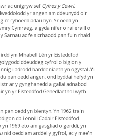
wr ac unigryw sef
Cyfres y Cewri
.
sylweddolodd yr angen am ddeunydd o'r
yg i'r cyhoeddiadau hyn. Yr oedd yn
ry Cymraeg, a gyda nifer o rai eraill o
y Sarnau ac fe sicrhaodd pan fu'n rhaid
eirdd ym Mhabell Lên yr Eisteddfod
golygodd ddeuddeg cyfrol o bigion y
ennig i adrodd barddoniaeth yn ogystal â'i
niadu pan oedd angen, ond byddai hefyd yn
eistr ar y gynghanedd a gallai adnabod
air yn yr Eisteddfod Genedlaethol wyth
n pan oedd yn blentyn. Yn 1962 tra'n
digon da i ennill Cadair Eisteddfod
 yn 1969 eto am gasgliad o gerddi, yn
au
nid oedd am arddel y gyfrol, ac y mae'n