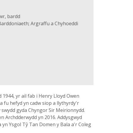
wr, bardd
arddoniaeth; Argraffu a Chyhoeddi
1944, yr ail fab i Henry Lloyd Owen
 fu hefyd yn cadw siop a llythyrdy'r
'w swydd gyda Chyngor Sir Meirionnydd.
d yn Archdderwydd yn 2016. Addysgwyd
na yn Ysgol Tŷ Tan Domen y Bala a'r Coleg