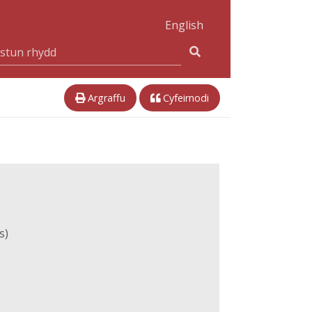
English
Argraffu
Cyfeirnodi
s)