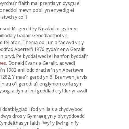
yrchu'r ffaith mai prentis yn dysgu ei
irioneddol mewn pobl, yn enwedig ei
twch y colli.
ansoddi'r gerdd Fy Ngwlad ar gyfer yr
illodd y Gadair Genedlaethol yn
yd fel afon. Thema od i un a fagwyd yn y
teddfod Aberteifi 1976 gyda'r enw Gerallt
n pryd. Pe byddai wedi ei hanfon byddai'r
nes
, Donald Evans a Gerallt, ac wedi
 Yn 1982 enillodd drachefn yn Abertawe
1282. Y mae'r gerdd yn ôl Branwen Jarvis
iau o'i gerddi a'i englynion coffa sy'n
wysog; a dyma i mi guddiad cryfder yr awdl
 ddatblygiad i fod yn llais a chydwybod
dd dwys dros y Gymraeg yn y blynyddoedd
deithas yr Iaith. 'Wyf y llwfrgi'n fy