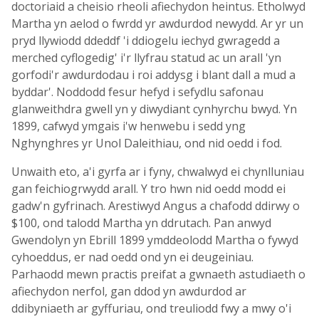
doctoriaid a cheisio rheoli afiechydon heintus. Etholwyd
Martha yn aelod o fwrdd yr awdurdod newydd. Ar yr un
pryd llywiodd ddeddf 'i ddiogelu iechyd gwragedd a
merched cyflogedig' i'r llyfrau statud ac un arall 'yn
gorfodi'r awdurdodau i roi addysg i blant dall a mud a
byddar'. Noddodd fesur hefyd i sefydlu safonau
glanweithdra gwell yn y diwydiant cynhyrchu bwyd. Yn
1899, cafwyd ymgais i'w henwebu i sedd yng
Nghynghres yr Unol Daleithiau, ond nid oedd i fod.
Unwaith eto, a'i gyrfa ar i fyny, chwalwyd ei chynlluniau
gan feichiogrwydd arall. Y tro hwn nid oedd modd ei
gadw'n gyfrinach. Arestiwyd Angus a chafodd ddirwy o
$100, ond talodd Martha yn ddrutach. Pan anwyd
Gwendolyn yn Ebrill 1899 ymddeolodd Martha o fywyd
cyhoeddus, er nad oedd ond yn ei deugeiniau.
Parhaodd mewn practis preifat a gwnaeth astudiaeth o
afiechydon nerfol, gan ddod yn awdurdod ar
ddibyniaeth ar gyffuriau, ond treuliodd fwy a mwy o'i