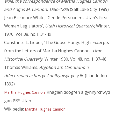
exile: the correspondence of Martha Hughes Cannon
and Angus M. Cannon, 1886-1888
(Salt Lake City 1989)
Jean Bickmore White, 'Gentle Persuaders. Utah's First
Woman Legislators',
Utah Historical Quarterly
, Winter,
1970, Vol. 38, no.1. 31-49
Constance L. Lieber, 'The Goose Hangs High. Excerpts
from the Letters of Martha Hughes Cannon',
Utah
Historical Quarterly
, Winter 1980, Vol 48, no. 1, 37-48
Thomas Williams,
Atgofion am Llandudno o
ddechreuad achos yr Annibynwyr yn y lle
(Llandudno
1892)
. Rhaglen ddogfen a gynhyrchwyd
Martha Hughes Cannon
gan PBS Utah
Wikipedia:
Martha Hughes Cannon