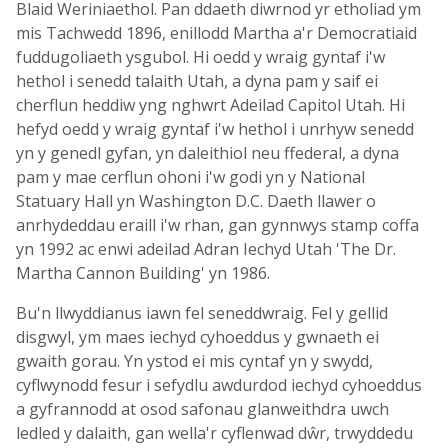
Blaid Weriniaethol. Pan ddaeth diwrnod yr etholiad ym
mis Tachwedd 1896, enillodd Martha a'r Democratiaid
fuddugoliaeth ysgubol. Hi oedd y wraig gyntaf i'w
hethol i senedd talaith Utah, a dyna pam y saif ei
cherflun heddiw yng nghwrt Adeilad Capitol Utah. Hi
hefyd oedd y wraig gyntaf i'w hethol i unrhyw senedd
yn y genedl gyfan, yn daleithiol neu ffederal, a dyna
pam y mae cerflun ohoni i'w godi yn y National
Statuary Hall yn Washington D.C. Daeth llawer o
anrhydeddau eraill i'w rhan, gan gynnwys stamp coffa
yn 1992 ac enwi adeilad Adran Iechyd Utah 'The Dr.
Martha Cannon Building' yn 1986.
Bu'n llwyddianus iawn fel seneddwraig. Fel y gellid
disgwyl, ym maes iechyd cyhoeddus y gwnaeth ei
gwaith gorau. Yn ystod ei mis cyntaf yn y swydd,
cyflwynodd fesur i sefydlu awdurdod iechyd cyhoeddus
a gyfrannodd at osod safonau glanweithdra uwch
ledled y dalaith, gan wella'r cyflenwad dŵr, trwyddedu