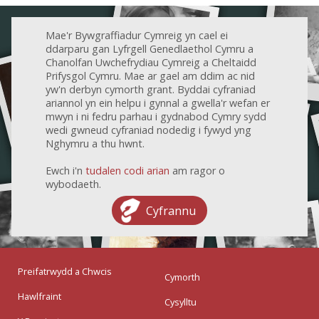
Mae'r Bywgraffiadur Cymreig yn cael ei
ddarparu gan Lyfrgell Genedlaethol Cymru a
Chanolfan Uwchefrydiau Cymreig a Cheltaidd
Prifysgol Cymru. Mae ar gael am ddim ac nid
yw'n derbyn cymorth grant. Byddai cyfraniad
ariannol yn ein helpu i gynnal a gwella'r wefan er
mwyn i ni fedru parhau i gydnabod Cymry sydd
wedi gwneud cyfraniad nodedig i fywyd yng
Nghymru a thu hwnt.
Ewch i'n
tudalen codi arian
am ragor o
wybodaeth.
Cyfrannu
Preifatrwydd a Chwcis
Cymorth
Hawlfraint
Cysylltu