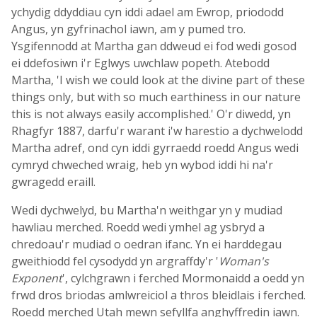
ychydig ddyddiau cyn iddi adael am Ewrop, priododd
Angus, yn gyfrinachol iawn, am y pumed tro.
Ysgifennodd at Martha gan ddweud ei fod wedi gosod
ei ddefosiwn i'r Eglwys uwchlaw popeth. Atebodd
Martha, 'I wish we could look at the divine part of these
things only, but with so much earthiness in our nature
this is not always easily accomplished.' O'r diwedd, yn
Rhagfyr 1887, darfu'r warant i'w harestio a dychwelodd
Martha adref, ond cyn iddi gyrraedd roedd Angus wedi
cymryd chweched wraig, heb yn wybod iddi hi na'r
gwragedd eraill.
Wedi dychwelyd, bu Martha'n weithgar yn y mudiad
hawliau merched. Roedd wedi ymhel ag ysbryd a
chredoau'r mudiad o oedran ifanc. Yn ei harddegau
gweithiodd fel cysodydd yn argraffdy'r '
Woman's
Exponent
', cylchgrawn i ferched Mormonaidd a oedd yn
frwd dros briodas amlwreiciol a thros bleidlais i ferched.
Roedd merched Utah mewn sefyllfa anghyffredin iawn.