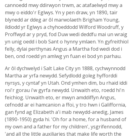
cannoedd mwy ddirwyon trwm, ac atafaelwyd mwy a
mwy o eiddo'r Eglwys. Yn y pen draw, yn 1890, tair
blynedd ar ddeg ar ôl marwolaeth Brigham Young,
ildiodd yr Eglwys a chyhoeddodd Wilford Woodruff, y
Proffwyd ar y pryd, fod Duw wedi deddfu mai un wraig
yn unig oedd i bob Sant o hynny ymlaen. Yn gyfreithiol
felly, dylai perthynas Angus a Martha fod wedi dod i
ben, ond roedd yn amlwg yn fuan ei bod yn parhau.
Ar ôl dychwelyd i Salt Lake City yn 1888, cychwynnodd
Martha ar yrfa newydd. Sefydlodd goleg hyfforddi
nyrsys, y cyntaf yn Utah. Ond ymhen dim, bu rhaid iddi
roi'r gorau i'w gyrfa newydd. Unwaith eto, roedd hi'n
feichiog. Unwaith eto, er mwyn amddiffyn Angus,
cefnodd ar ei hamcanion a ffoi, y tro hwn i Galiffornia,
gan fynd ag Elizabeth a'i mab newydd-anedig, James
(1890-1950) gyda hi. 'Oh for a home, for a husband of
my own and a father for my children', ysgrifennodd,
'and all the little auxiliaries that make life worth the