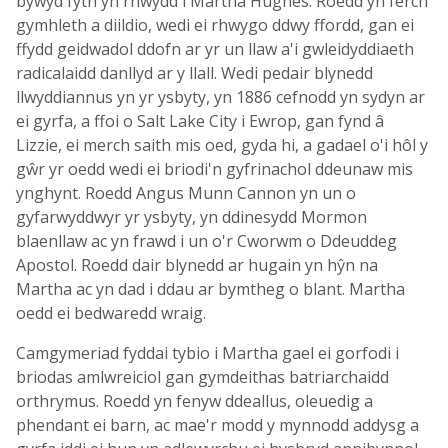
bywyd fyth yn rhwydd i Martha Hughes. Roedd yn ferch
gymhleth a diildio, wedi ei rhwygo ddwy ffordd, gan ei
ffydd geidwadol ddofn ar yr un llaw a'i gwleidyddiaeth
radicalaidd danllyd ar y llall. Wedi pedair blynedd
llwyddiannus yn yr ysbyty, yn 1886 cefnodd yn sydyn ar
ei gyrfa, a ffoi o Salt Lake City i Ewrop, gan fynd â
Lizzie, ei merch saith mis oed, gyda hi, a gadael o'i hôl y
gŵr yr oedd wedi ei briodi'n gyfrinachol ddeunaw mis
ynghynt. Roedd Angus Munn Cannon yn un o
gyfarwyddwyr yr ysbyty, yn ddinesydd Mormon
blaenllaw ac yn frawd i un o'r Cworwm o Ddeuddeg
Apostol. Roedd dair blynedd ar hugain yn hŷn na
Martha ac yn dad i ddau ar bymtheg o blant. Martha
oedd ei bedwaredd wraig.
Camgymeriad fyddai tybio i Martha gael ei gorfodi i
briodas amlwreiciol gan gymdeithas batriarchaidd
orthrymus. Roedd yn fenyw ddeallus, oleuedig a
phendant ei barn, ac mae'r modd y mynnodd addysg a