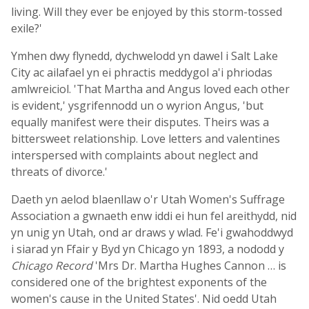
living. Will they ever be enjoyed by this storm-tossed
exile?'
Ymhen dwy flynedd, dychwelodd yn dawel i Salt Lake
City ac ailafael yn ei phractis meddygol a'i phriodas
amlwreiciol. 'That Martha and Angus loved each other
is evident,' ysgrifennodd un o wyrion Angus, 'but
equally manifest were their disputes. Theirs was a
bittersweet relationship. Love letters and valentines
interspersed with complaints about neglect and
threats of divorce.'
Daeth yn aelod blaenllaw o'r Utah Women's Suffrage
Association a gwnaeth enw iddi ei hun fel areithydd, nid
yn unig yn Utah, ond ar draws y wlad. Fe'i gwahoddwyd
i siarad yn Ffair y Byd yn Chicago yn 1893, a nododd y
Chicago Record
'Mrs Dr. Martha Hughes Cannon … is
considered one of the brightest exponents of the
women's cause in the United States'. Nid oedd Utah