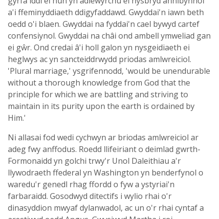
gyrfa iddi ei hun yn adlewyrchu ei hysbryd annibynnol
a'i ffeminyddiaeth ddigyfaddawd. Gwyddai'n iawn beth
oedd o'i blaen. Gwyddai na fyddai'n cael bywyd cartef
confensiynol. Gwyddai na châi ond ambell ymweliad gan
ei gŵr. Ond credai â'i holl galon yn nysgeidiaeth ei
heglwys ac yn sancteiddrwydd priodas amlwreiciol.
'Plural marriage,' ysgrifennodd, 'would be unendurable
without a thorough knowledge from God that the
principle for which we are battling and striving to
maintain in its purity upon the earth is ordained by
Him.'
Ni allasai fod wedi cychwyn ar briodas amlwreiciol ar
adeg fwy anffodus. Roedd llifeiriant o deimlad gwrth-
Formonaidd yn golchi trwy'r Unol Daleithiau a'r
llywodraeth ffederal yn Washington yn benderfynol o
waredu'r genedl rhag ffordd o fyw a ystyriai'n
farbaraidd. Gosodwyd ditectifs i wylio rhai o'r
dinasyddion mwyaf dylanwadol, ac un o'r rhai cyntaf a