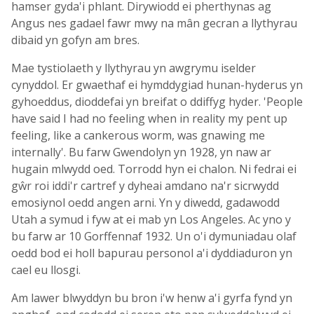
hamser gyda'i phlant. Dirywiodd ei pherthynas ag
Angus nes gadael fawr mwy na mân gecran a llythyrau
dibaid yn gofyn am bres.
Mae tystiolaeth y llythyrau yn awgrymu iselder
cynyddol. Er gwaethaf ei hymddygiad hunan-hyderus yn
gyhoeddus, dioddefai yn breifat o ddiffyg hyder. 'People
have said I had no feeling when in reality my pent up
feeling, like a cankerous worm, was gnawing me
internally'. Bu farw Gwendolyn yn 1928, yn naw ar
hugain mlwydd oed. Torrodd hyn ei chalon. Ni fedrai ei
gŵr roi iddi'r cartref y dyheai amdano na'r sicrwydd
emosiynol oedd angen arni. Yn y diwedd, gadawodd
Utah a symud i fyw at ei mab yn Los Angeles. Ac yno y
bu farw ar 10 Gorffennaf 1932. Un o'i dymuniadau olaf
oedd bod ei holl bapurau personol a'i dyddiaduron yn
cael eu llosgi.
Am lawer blwyddyn bu bron i'w henw a'i gyrfa fynd yn