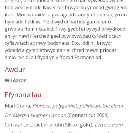
anghof, ond cododd ei seren eto pan sylweddolwyd ei
bod wedi ymladd llawer o'r brwydrau yr oedd gwragedd
ifanc Mormonaidd, a gwragedd ifanc ymhobman, yn eu
hymladd heddiw. Pleidiwyd ei hachos gan nifer o
grŵpiau ffeministaidd. Trwy gydol ei bywyd brwydrodd
am yr hawl i ferched gael byw bywydau cyfoethocach,
cyflawnach ac mwy boddhaus. Eto, iddi hi, brwydr
ydoedd a gymhlethwyd gan ei chred mewn priodas
amlwreiciol a'i ffydd yn y ffordd Formonaidd.
Awdur
Wil Aaron
Ffynonellau
Mari Grana,
Pioneer, polygamist, politician: the life of
Dr. Martha Hughes Cannon
(Connecticut 2009)
Constance L. Lieber a John Sillito (goln.),
Letters from