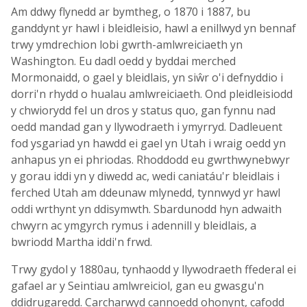
Am ddwy flynedd ar bymtheg, o 1870 i 1887, bu
ganddynt yr hawl i bleidleisio, hawl a enillwyd yn bennaf
trwy ymdrechion lobi gwrth-amlwreiciaeth yn
Washington. Eu dadl oedd y byddai merched
Mormonaidd, o gael y bleidlais, yn siŵr o'i defnyddio i
dorri'n rhydd o hualau amlwreiciaeth. Ond pleidleisiodd
y chwiorydd fel un dros y status quo, gan fynnu nad
oedd mandad gan y llywodraeth i ymyrryd. Dadleuent
fod ysgariad yn hawdd ei gael yn Utah i wraig oedd yn
anhapus yn ei phriodas. Rhoddodd eu gwrthwynebwyr
y gorau iddi yn y diwedd ac, wedi caniatáu'r bleidlais i
ferched Utah am ddeunaw mlynedd, tynnwyd yr hawl
oddi wrthynt yn ddisymwth. Sbardunodd hyn adwaith
chwyrn ac ymgyrch rymus i adennill y bleidlais, a
bwriodd Martha iddi'n frwd.
Trwy gydol y 1880au, tynhaodd y llywodraeth ffederal ei
gafael ar y Seintiau amlwreiciol, gan eu gwasgu'n
ddidrugaredd. Carcharwyd cannoedd ohonynt, cafodd