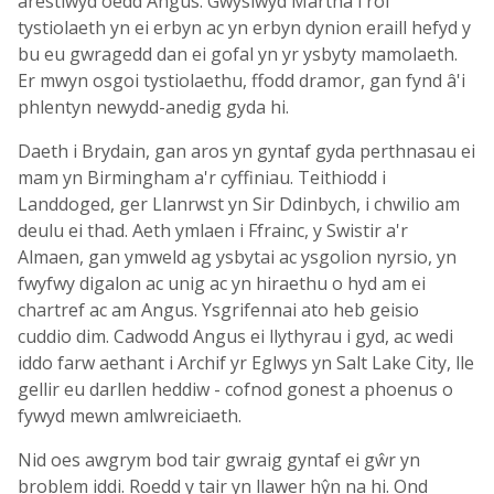
arestiwyd oedd Angus. Gwysiwyd Martha i roi
tystiolaeth yn ei erbyn ac yn erbyn dynion eraill hefyd y
bu eu gwragedd dan ei gofal yn yr ysbyty mamolaeth.
Er mwyn osgoi tystiolaethu, ffodd dramor, gan fynd â'i
phlentyn newydd-anedig gyda hi.
Daeth i Brydain, gan aros yn gyntaf gyda perthnasau ei
mam yn Birmingham a'r cyffiniau. Teithiodd i
Landdoged, ger Llanrwst yn Sir Ddinbych, i chwilio am
deulu ei thad. Aeth ymlaen i Ffrainc, y Swistir a'r
Almaen, gan ymweld ag ysbytai ac ysgolion nyrsio, yn
fwyfwy digalon ac unig ac yn hiraethu o hyd am ei
chartref ac am Angus. Ysgrifennai ato heb geisio
cuddio dim. Cadwodd Angus ei llythyrau i gyd, ac wedi
iddo farw aethant i Archif yr Eglwys yn Salt Lake City, lle
gellir eu darllen heddiw - cofnod gonest a phoenus o
fywyd mewn amlwreiciaeth.
Nid oes awgrym bod tair gwraig gyntaf ei gŵr yn
broblem iddi. Roedd y tair yn llawer hŷn na hi. Ond