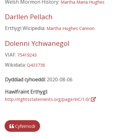
Welsh Mormon History:
Martha Maria Hughes
Darllen Pellach
Erthygl Wicipedia:
Martha Hughes Cannon
Dolenni Ychwanegol
VIAF:
75419243
Wikidata:
Q433736
Dyddiad cyhoeddi:
2020-08-06
Hawlfraint Erthygl:
http://rightsstatements.org/page/InC/1.0/
Cyfeirnodi