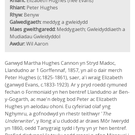
Rhiant:
Elizabeth Hughes (née Evans)
Rhiant:
Peter Hughes
Rhyw:
Benyw
Galwedigaeth:
meddyg a gwleidydd
Maes gweithgaredd:
Meddygaeth; Gwleidyddiaeth a
Mudiadau Gwleidyddol
Awdur:
Wil Aaron
Ganwyd Martha Hughes Cannon yn Stryd Madoc,
Llandudno ar 1 Gorffennaf, 1857, yn ail o dair merch
Peter Hughes (c.1825-1861), saer, a'i wraig Elizabeth
(ganwyd Evans, c.1833-1923). Ar y pryd roedd cymuned
fechan o Formoniaid yn hen bentref Llandudno ar Ben-
y-Gogarth, ac mae'n debyg bod Peter ac Elizabeth
Hughes yn aelodau ohoni. Eu cyfeiriad olaf yng
Nghymru, a gofnodwyd yn rhestr teithwyr '
The
Underwriter
', y llong a'u cludodd ar draws Môr Iwerydd
yn 1860, oedd Tanygraig sydd i fyny yn yr hen bentref.