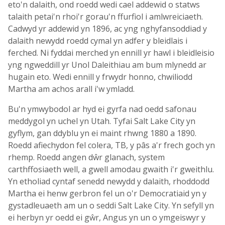
eto'n dalaith, ond roedd wedi cael addewid o statws
talaith petai'n rhoi'r gorau'n ffurfiol i amlwreiciaeth.
Cadwyd yr addewid yn 1896, ac yng nghyfansoddiad y
dalaith newydd roedd cymal yn adfer y bleidlais i
ferched. Ni fyddai merched yn ennill yr hawl i bleidleisio
yng ngweddill yr Unol Daleithiau am bum mlynedd ar
hugain eto. Wedi ennill y frwydr honno, chwiliodd
Martha am achos arall i'w ymladd.
Bu'n ymwybodol ar hyd ei gyrfa nad oedd safonau
meddygol yn uchel yn Utah. Tyfai Salt Lake City yn
gyflym, gan ddyblu yn ei maint rhwng 1880 a 1890.
Roedd afiechydon fel colera, TB, y pâs a'r frech goch yn
rhemp. Roedd angen dŵr glanach, system
carthffosiaeth well, a gwell amodau gwaith i'r gweithlu.
Yn etholiad cyntaf senedd newydd y dalaith, rhoddodd
Martha ei henw gerbron fel un o'r Democratiaid yn y
gystadleuaeth am un o seddi Salt Lake City. Yn sefyll yn
ei herbyn yr oedd ei gŵr, Angus yn un o ymgeiswyr y