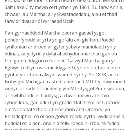
Profiad dirdynnol i'r teulu oedd croesi o afon Missouri i
Salt Lake City mewn cert ychen yn 1861. Bu farw Annie,
chwaer iau Martha, ar y Gwastadeddau, a bu ei thad
farw dridiau ar ôl cyrraedd Utah.
Pan gyrhaeddodd Martha oedran gadael ysgol,
penderfynodd ar yrfa yn gofalu am gleifion. Roedd
cynlluniau ar droed ar gyfer ysbyty mamolaeth yn y
ddinas, ac ystyrid y dylai afiechydon merched gan eu
trin gan feddygon o ferched. Galwyd Martha gan yr
Eglwys i ddilyn cwrs meddygaeth, yn un o'r tair merch
gyntaf yn Utah a alwyd i wneud hynny. Yn 1878, aeth i
Brifysgol Michigan i astudio am radd MD. Cychwynnodd
wedyn ar radd ôl-raddedig ym Mhrifysgol Pennsylvania,
a chwblhaodd ei haddysg â chwrs mewn areithio
cyhoeddus, gan dderbyn gradd 'Batchelor of Oratory'
o'r 'National School of Elocution and Oratory' yn
Philadelphia. Yn ôl pob golwg roedd gyrfa lwyddianus a
buddiol o'i blaen, ond nid felly roedd hi i fod. Ni fyddai