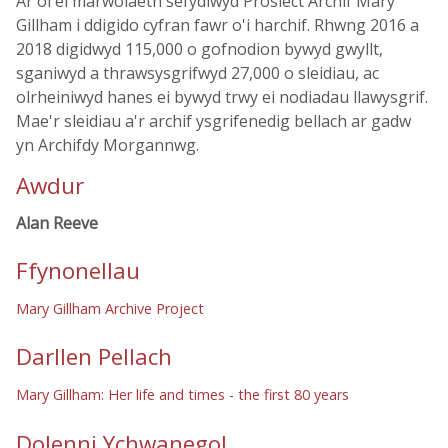
Ar ôl ei marwolaeth sefydlwyd Prosiect Archif Mary
Gillham i ddigido cyfran fawr o'i harchif. Rhwng 2016 a
2018 digidwyd 115,000 o gofnodion bywyd gwyllt,
sganiwyd a thrawsysgrifwyd 27,000 o sleidiau, ac
olrheiniwyd hanes ei bywyd trwy ei nodiadau llawysgrif.
Mae'r sleidiau a'r archif ysgrifenedig bellach ar gadw
yn Archifdy Morgannwg.
Awdur
Alan Reeve
Ffynonellau
Mary Gillham Archive Project
Darllen Pellach
Mary Gillham: Her life and times - the first 80 years
Dolenni Ychwanegol