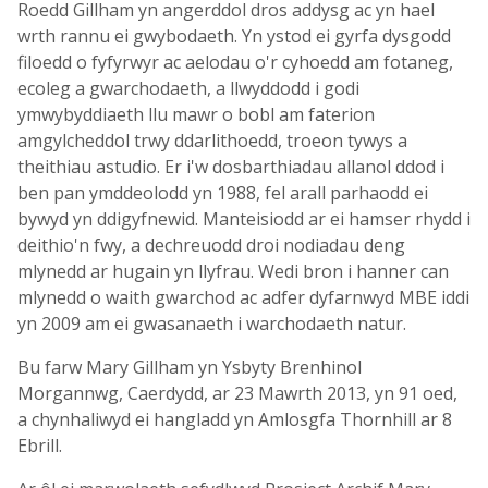
Roedd Gillham yn angerddol dros addysg ac yn hael
wrth rannu ei gwybodaeth. Yn ystod ei gyrfa dysgodd
filoedd o fyfyrwyr ac aelodau o'r cyhoedd am fotaneg,
ecoleg a gwarchodaeth, a llwyddodd i godi
ymwybyddiaeth llu mawr o bobl am faterion
amgylcheddol trwy ddarlithoedd, troeon tywys a
theithiau astudio. Er i'w dosbarthiadau allanol ddod i
ben pan ymddeolodd yn 1988, fel arall parhaodd ei
bywyd yn ddigyfnewid. Manteisiodd ar ei hamser rhydd i
deithio'n fwy, a dechreuodd droi nodiadau deng
mlynedd ar hugain yn llyfrau. Wedi bron i hanner can
mlynedd o waith gwarchod ac adfer dyfarnwyd MBE iddi
yn 2009 am ei gwasanaeth i warchodaeth natur.
Bu farw Mary Gillham yn Ysbyty Brenhinol
Morgannwg, Caerdydd, ar 23 Mawrth 2013, yn 91 oed,
a chynhaliwyd ei hangladd yn Amlosgfa Thornhill ar 8
Ebrill.