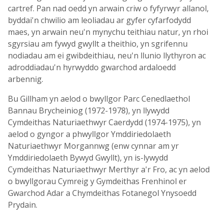
cartref. Pan nad oedd yn arwain criw o fyfyrwyr allanol,
byddai'n chwilio am leoliadau ar gyfer cyfarfodydd
maes, yn arwain neu'n mynychu teithiau natur, yn rhoi
sgyrsiau am fywyd gwyllt a theithio, yn sgrifennu
nodiadau am ei gwibdeithiau, neu'n llunio llythyron ac
adroddiadau'n hyrwyddo gwarchod ardaloedd
arbennig.
Bu Gillham yn aelod o bwyllgor Parc Cenedlaethol
Bannau Brycheiniog (1972-1978), yn llywydd
Cymdeithas Naturiaethwyr Caerdydd (1974-1975), yn
aelod o gyngor a phwyllgor Ymddiriedolaeth
Naturiaethwyr Morgannwg (enw cynnar am yr
Ymddiriedolaeth Bywyd Gwyllt), yn is-lywydd
Cymdeithas Naturiaethwyr Merthyr a'r Fro, ac yn aelod
o bwyllgorau Cymreig y Gymdeithas Frenhinol er
Gwarchod Adar a Chymdeithas Fotanegol Ynysoedd
Prydain.