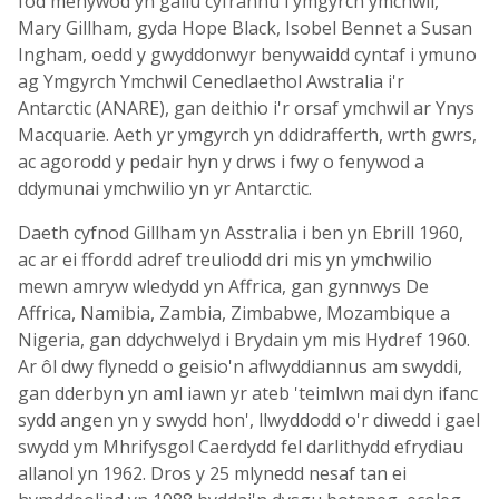
fod menywod yn gallu cyfrannu i ymgyrch ymchwil,
Mary Gillham, gyda Hope Black, Isobel Bennet a Susan
Ingham, oedd y gwyddonwyr benywaidd cyntaf i ymuno
ag Ymgyrch Ymchwil Cenedlaethol Awstralia i'r
Antarctic (ANARE), gan deithio i'r orsaf ymchwil ar Ynys
Macquarie. Aeth yr ymgyrch yn ddidrafferth, wrth gwrs,
ac agorodd y pedair hyn y drws i fwy o fenywod a
ddymunai ymchwilio yn yr Antarctic.
Daeth cyfnod Gillham yn Asstralia i ben yn Ebrill 1960,
ac ar ei ffordd adref treuliodd dri mis yn ymchwilio
mewn amryw wledydd yn Affrica, gan gynnwys De
Affrica, Namibia, Zambia, Zimbabwe, Mozambique a
Nigeria, gan ddychwelyd i Brydain ym mis Hydref 1960.
Ar ôl dwy flynedd o geisio'n aflwyddiannus am swyddi,
gan dderbyn yn aml iawn yr ateb 'teimlwn mai dyn ifanc
sydd angen yn y swydd hon', llwyddodd o'r diwedd i gael
swydd ym Mhrifysgol Caerdydd fel darlithydd efrydiau
allanol yn 1962. Dros y 25 mlynedd nesaf tan ei