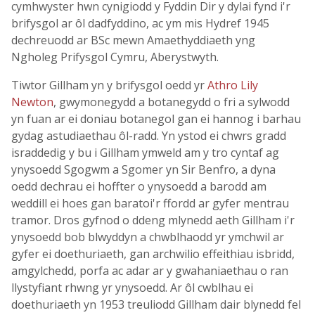
cymhwyster hwn cynigiodd y Fyddin Dir y dylai fynd i'r
brifysgol ar ôl dadfyddino, ac ym mis Hydref 1945
dechreuodd ar BSc mewn Amaethyddiaeth yng
Ngholeg Prifysgol Cymru, Aberystwyth.
Tiwtor Gillham yn y brifysgol oedd yr
Athro Lily
Newton
, gwymonegydd a botanegydd o fri a sylwodd
yn fuan ar ei doniau botanegol gan ei hannog i barhau
gydag astudiaethau ôl-radd. Yn ystod ei chwrs gradd
israddedig y bu i Gillham ymweld am y tro cyntaf ag
ynysoedd Sgogwm a Sgomer yn Sir Benfro, a dyna
oedd dechrau ei hoffter o ynysoedd a barodd am
weddill ei hoes gan baratoi'r ffordd ar gyfer mentrau
tramor. Dros gyfnod o ddeng mlynedd aeth Gillham i'r
ynysoedd bob blwyddyn a chwblhaodd yr ymchwil ar
gyfer ei doethuriaeth, gan archwilio effeithiau isbridd,
amgylchedd, porfa ac adar ar y gwahaniaethau o ran
llystyfiant rhwng yr ynysoedd. Ar ôl cwblhau ei
doethuriaeth yn 1953 treuliodd Gillham dair blynedd fel