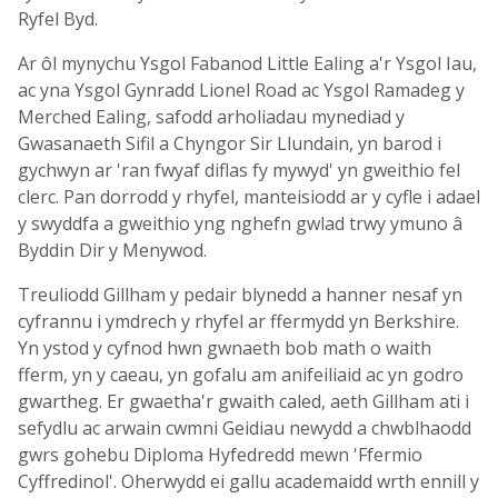
Ryfel Byd.
Ar ôl mynychu Ysgol Fabanod Little Ealing a'r Ysgol Iau,
ac yna Ysgol Gynradd Lionel Road ac Ysgol Ramadeg y
Merched Ealing, safodd arholiadau mynediad y
Gwasanaeth Sifil a Chyngor Sir Llundain, yn barod i
gychwyn ar 'ran fwyaf diflas fy mywyd' yn gweithio fel
clerc. Pan dorrodd y rhyfel, manteisiodd ar y cyfle i adael
y swyddfa a gweithio yng nghefn gwlad trwy ymuno â
Byddin Dir y Menywod.
Treuliodd Gillham y pedair blynedd a hanner nesaf yn
cyfrannu i ymdrech y rhyfel ar ffermydd yn Berkshire.
Yn ystod y cyfnod hwn gwnaeth bob math o waith
fferm, yn y caeau, yn gofalu am anifeiliaid ac yn godro
gwartheg. Er gwaetha'r gwaith caled, aeth Gillham ati i
sefydlu ac arwain cwmni Geidiau newydd a chwblhaodd
gwrs gohebu Diploma Hyfedredd mewn 'Ffermio
Cyffredinol'. Oherwydd ei gallu academaidd wrth ennill y