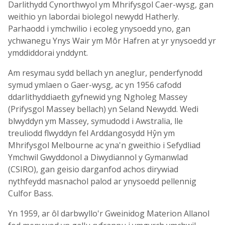
Darlithydd Cynorthwyol ym Mhrifysgol Caer-wysg, gan
weithio yn labordai biolegol newydd Hatherly.
Parhaodd i ymchwilio i ecoleg ynysoedd yno, gan
ychwanegu Ynys Wair ym Môr Hafren at yr ynysoedd yr
ymddiddorai ynddynt.
Am resymau sydd bellach yn aneglur, penderfynodd
symud ymlaen o Gaer-wysg, ac yn 1956 cafodd
ddarlithyddiaeth gyfnewid yng Ngholeg Massey
(Prifysgol Massey bellach) yn Seland Newydd. Wedi
blwyddyn ym Massey, symudodd i Awstralia, lle
treuliodd flwyddyn fel Arddangosydd Hŷn ym
Mhrifysgol Melbourne ac yna'n gweithio i Sefydliad
Ymchwil Gwyddonol a Diwydiannol y Gymanwlad
(CSIRO), gan geisio darganfod achos dirywiad
nythfeydd masnachol palod ar ynysoedd pellennig
Culfor Bass.
Yn 1959, ar ôl darbwyllo'r Gweinidog Materion Allanol