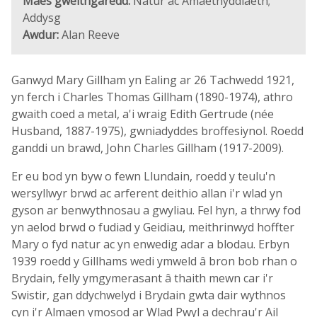
Maes gweithgaredd:
Natur ac Amaethyddiaeth;
Addysg
Awdur:
Alan Reeve
Ganwyd Mary Gillham yn Ealing ar 26 Tachwedd 1921,
yn ferch i Charles Thomas Gillham (1890-1974), athro
gwaith coed a metal, a'i wraig Edith Gertrude (née
Husband, 1887-1975), gwniadyddes broffesiynol. Roedd
ganddi un brawd, John Charles Gillham (1917-2009).
Er eu bod yn byw o fewn Llundain, roedd y teulu'n
wersyllwyr brwd ac arferent deithio allan i'r wlad yn
gyson ar benwythnosau a gwyliau. Fel hyn, a thrwy fod
yn aelod brwd o fudiad y Geidiau, meithrinwyd hoffter
Mary o fyd natur ac yn enwedig adar a blodau. Erbyn
1939 roedd y Gillhams wedi ymweld â bron bob rhan o
Brydain, felly ymgymerasant â thaith mewn car i'r
Swistir, gan ddychwelyd i Brydain gwta dair wythnos
cyn i'r Almaen ymosod ar Wlad Pwyl a dechrau'r Ail