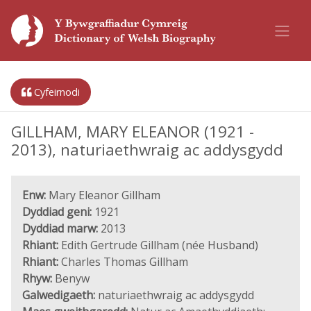
Cyfeirnodi
GILLHAM, MARY ELEANOR (1921 -
2013), naturiaethwraig ac addysgydd
Enw:
Mary Eleanor Gillham
Dyddiad geni:
1921
Dyddiad marw:
2013
Rhiant:
Edith Gertrude Gillham (née Husband)
Rhiant:
Charles Thomas Gillham
Rhyw:
Benyw
Galwedigaeth:
naturiaethwraig ac addysgydd