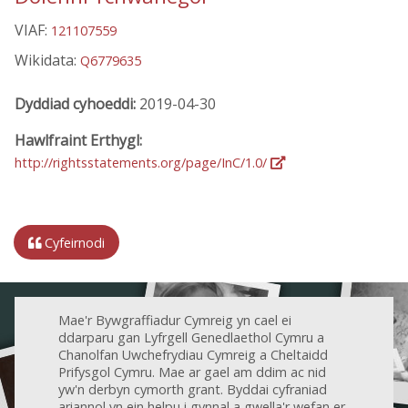
VIAF:
121107559
Wikidata:
Q6779635
Dyddiad cyhoeddi:
2019-04-30
Hawlfraint Erthygl:
http://rightsstatements.org/page/InC/1.0/
Cyfeirnodi
Mae'r Bywgraffiadur Cymreig yn cael ei
ddarparu gan Lyfrgell Genedlaethol Cymru a
Chanolfan Uwchefrydiau Cymreig a Cheltaidd
Prifysgol Cymru. Mae ar gael am ddim ac nid
yw'n derbyn cymorth grant. Byddai cyfraniad
ariannol yn ein helpu i gynnal a gwella'r wefan er