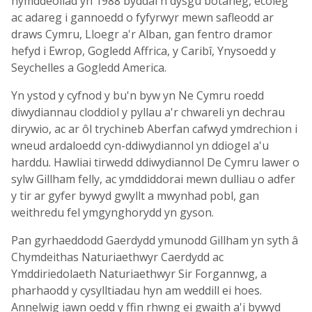
hymddeoliad yn 1988 byddai'n dysgu botaneg, ecoleg
ac adareg i gannoedd o fyfyrwyr mewn safleodd ar
draws Cymru, Lloegr a'r Alban, gan fentro dramor
hefyd i Ewrop, Gogledd Affrica, y Caribî, Ynysoedd y
Seychelles a Gogledd America.
Yn ystod y cyfnod y bu'n byw yn Ne Cymru roedd
diwydiannau cloddiol y pyllau a'r chwareli yn dechrau
dirywio, ac ar ôl trychineb Aberfan cafwyd ymdrechion i
wneud ardaloedd cyn-ddiwydiannol yn ddiogel a'u
harddu. Hawliai tirwedd ddiwydiannol De Cymru lawer o
sylw Gillham felly, ac ymddiddorai mewn dulliau o adfer
y tir ar gyfer bywyd gwyllt a mwynhad pobl, gan
weithredu fel ymgynghorydd yn gyson.
Pan gyrhaeddodd Gaerdydd ymunodd Gillham yn syth â
Chymdeithas Naturiaethwyr Caerdydd ac
Ymddiriedolaeth Naturiaethwyr Sir Forgannwg, a
pharhaodd y cysylltiadau hyn am weddill ei hoes.
Annelwig iawn oedd y ffin rhwng ei gwaith a'i bywyd