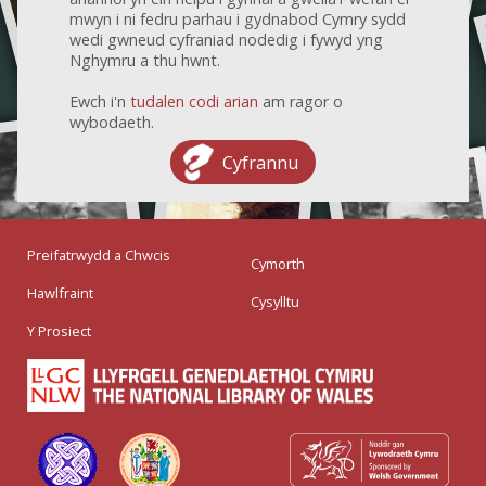
mwyn i ni fedru parhau i gydnabod Cymry sydd
wedi gwneud cyfraniad nodedig i fywyd yng
Nghymru a thu hwnt.
Ewch i'n
tudalen codi arian
am ragor o
wybodaeth.
Cyfrannu
Preifatrwydd a Chwcis
Cymorth
Hawlfraint
Cysylltu
Y Prosiect