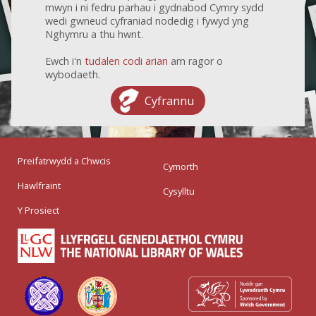
mwyn i ni fedru parhau i gydnabod Cymry sydd
wedi gwneud cyfraniad nodedig i fywyd yng
Nghymru a thu hwnt.
Ewch i'n
tudalen codi arian
am ragor o
wybodaeth.
Cyfrannu
Preifatrwydd a Chwcis
Cymorth
Hawlfraint
Cysylltu
Y Prosiect