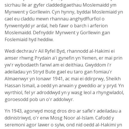
sicrhau lle ar gyfer claddedigaethau Moslemaidd ym
Mynwent y Gorllewin. Cyn hynny, byddai Moslemiaid yn
cael eu claddu mewn rhannau anghydffurfiol o
fynwentydd yr ardal, heb fawr o barch i arferion
Moslemaidd. Defnyddir Mynwent y Gorllewin gan
Foslemiaid hyd heddiw.
Wedi dechrau'r Ail Ryfel Byd, rhannodd al-Hakimi ei
amser rhwng Prydain a'i gynefin yn Yemen, er mai prin
yw'r wybodaeth fanwl am ei deithiau. Gwyddom i'r
adeiladau yn Stryd Bute gael eu taro gan fomiau'r
Almaenwyr yn Ionawr 1941, ac mai ei ddirprwy, Sheikh
Hassan Ismail, a oedd yn arwain y gweddïo ar y pryd. Yn
wyrthiol, fel yr adroddwyd yn y wasg leol a rhyngwladol,
goroesodd pob un o'r addolwyr.
Yn 1943, agorwyd mosg dros dro ar safle'r adeiladau a
ddinistriwyd, o'r enw Mosg Noor al-Islam. Cafodd y
seremoni agor lawer o sylw, ond nid oedd al-Hakimi yn