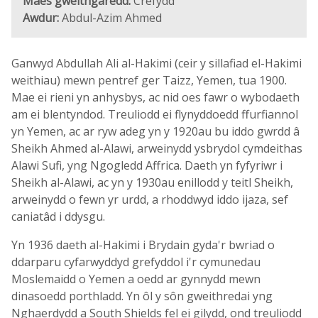
Maes gweithgaredd:
Crefydd
Awdur:
Abdul-Azim Ahmed
Ganwyd Abdullah Ali al-Hakimi (ceir y sillafiad el-Hakimi
weithiau) mewn pentref ger Taizz, Yemen, tua 1900.
Mae ei rieni yn anhysbys, ac nid oes fawr o wybodaeth
am ei blentyndod. Treuliodd ei flynyddoedd ffurfiannol
yn Yemen, ac ar ryw adeg yn y 1920au bu iddo gwrdd â
Sheikh Ahmed al-Alawi, arweinydd ysbrydol cymdeithas
Alawi Sufi, yng Ngogledd Affrica. Daeth yn fyfyriwr i
Sheikh al-Alawi, ac yn y 1930au enillodd y teitl Sheikh,
arweinydd o fewn yr urdd, a rhoddwyd iddo ijaza, sef
caniatâd i ddysgu.
Yn 1936 daeth al-Hakimi i Brydain gyda'r bwriad o
ddarparu cyfarwyddyd grefyddol i'r cymunedau
Moslemaidd o Yemen a oedd ar gynnydd mewn
dinasoedd porthladd. Yn ôl y sôn gweithredai yng
Nghaerdydd a South Shields fel ei gilydd, ond treuliodd