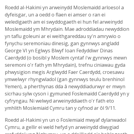
Roedd al-Hakimi yn arweinydd Moslemaidd arloesol a
dyfeisgar, un a oedd o flaen ei amser o ran ei
weledigaeth am ei swyddogaeth ei hun fel arweinydd
Moslemaidd ym Mhrydain. Mae adroddiadau newyddion
yn taflu goleuni ar ei weithgareddau sy'n amrywio o
fynychu seremonïau dinesig, gan gynnwys angladd
George VI yn Eglwys Blwyf Ioan Fedyddiwr Dinas
Caerdydd (o bosibl y Moslem cyntaf i'w gynnwys mewn
seremoni o'r fath ym Mhrydain), trefnu ciniawau gyda
phwysigion megis Arglwydd Faer Caerdydd, croesawu
ymwelwyr rhyngwladol (gan gynnwys teulu brenhinol
Yemen), a pherthynas dda â newyddiadurwyr er mwyn
sicrhau sylw cyson i gymuned Foslemaidd Caerdydd yn y
cyfryngau. Ni welwyd arweinyddiaeth o'r fath eto
ymhlith Moslemiaid Cymru tan y cyfnod ar ôl 9/11.
Roedd al-Hakimi yn un o Foslemiaid mwyaf dylanwadol
Cymru, a gellir ei weld hefyd yn arweinydd diwygiad