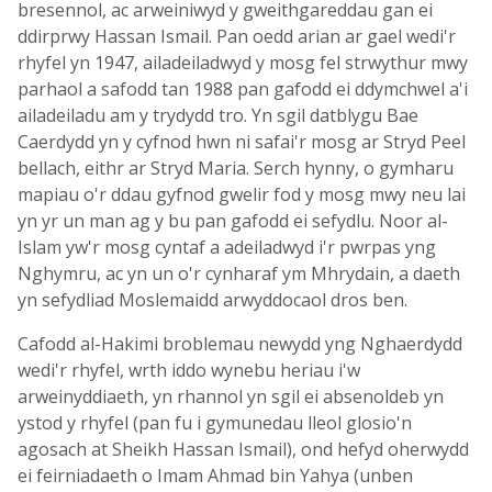
bresennol, ac arweiniwyd y gweithgareddau gan ei
ddirprwy Hassan Ismail. Pan oedd arian ar gael wedi'r
rhyfel yn 1947, ailadeiladwyd y mosg fel strwythur mwy
parhaol a safodd tan 1988 pan gafodd ei ddymchwel a'i
ailadeiladu am y trydydd tro. Yn sgil datblygu Bae
Caerdydd yn y cyfnod hwn ni safai'r mosg ar Stryd Peel
bellach, eithr ar Stryd Maria. Serch hynny, o gymharu
mapiau o'r ddau gyfnod gwelir fod y mosg mwy neu lai
yn yr un man ag y bu pan gafodd ei sefydlu. Noor al-
Islam yw'r mosg cyntaf a adeiladwyd i'r pwrpas yng
Nghymru, ac yn un o'r cynharaf ym Mhrydain, a daeth
yn sefydliad Moslemaidd arwyddocaol dros ben.
Cafodd al-Hakimi broblemau newydd yng Nghaerdydd
wedi'r rhyfel, wrth iddo wynebu heriau i'w
arweinyddiaeth, yn rhannol yn sgil ei absenoldeb yn
ystod y rhyfel (pan fu i gymunedau lleol glosio'n
agosach at Sheikh Hassan Ismail), ond hefyd oherwydd
ei feirniadaeth o Imam Ahmad bin Yahya (unben