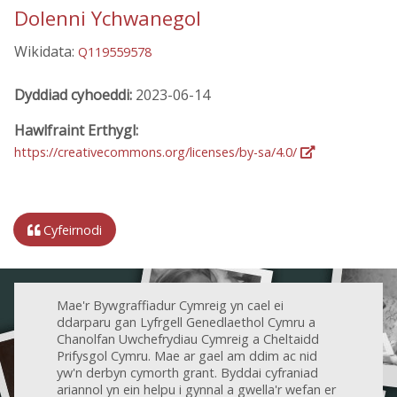
Dolenni Ychwanegol
Wikidata:
Q119559578
Dyddiad cyhoeddi:
2023-06-14
Hawlfraint Erthygl:
https://creativecommons.org/licenses/by-sa/4.0/
Cyfeirnodi
Mae'r Bywgraffiadur Cymreig yn cael ei
ddarparu gan Lyfrgell Genedlaethol Cymru a
Chanolfan Uwchefrydiau Cymreig a Cheltaidd
Prifysgol Cymru. Mae ar gael am ddim ac nid
yw'n derbyn cymorth grant. Byddai cyfraniad
ariannol yn ein helpu i gynnal a gwella'r wefan er