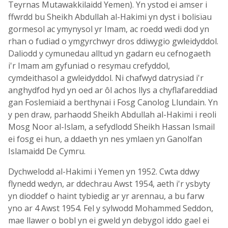
Teyrnas Mutawakkilaidd Yemen). Yn ystod ei amser i
ffwrdd bu Sheikh Abdullah al-Hakimi yn dyst i bolisïau
gormesol ac ymynysol yr Imam, ac roedd wedi dod yn
rhan o fudiad o ymgyrchwyr dros ddiwygio gwleidyddol.
Daliodd y cymunedau alltud yn gadarn eu cefnogaeth
i'r Imam am gyfuniad o resymau crefyddol,
cymdeithasol a gwleidyddol. Ni chafwyd datrysiad i'r
anghydfod hyd yn oed ar ôl achos llys a chyflafareddiad
gan Foslemiaid a berthynai i Fosg Canolog Llundain. Yn
y pen draw, parhaodd Sheikh Abdullah al-Hakimi i reoli
Mosg Noor al-Islam, a sefydlodd Sheikh Hassan Ismail
ei fosg ei hun, a ddaeth yn nes ymlaen yn Ganolfan
Islamaidd De Cymru.
Dychwelodd al-Hakimi i Yemen yn 1952. Cwta ddwy
flynedd wedyn, ar ddechrau Awst 1954, aeth i'r ysbyty
yn dioddef o haint tybiedig ar yr arennau, a bu farw
yno ar 4 Awst 1954. Fel y sylwodd Mohammed Seddon,
mae llawer o bobl yn ei gweld yn debygol iddo gael ei