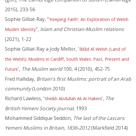
2015), 233-56
Sophie Gilliat-Ray, "
'Keeping Faith': An Exploration of Welsh
",
Islam and Christian-Muslim relations
Muslim Identity
(2021), 1-22
Sophie Gilliat-Ray a Jody Mellor, '
Bilād Al-Welsh (Land of
the Welsh): Muslims in Cardiff, South Wales: Past, Present and
',
The Muslim world
100, 4 (2010), 452-75
Future
Fred Halliday,
Britain's first Muslims: portrait of an Arab
community
(London 2010)
Richard Lawless, '
',
The
Sheikh Abdullah Ali Al-Hakimi
British-Yemeni Society journal
, 1993
Mohammed Siddique Seddon,
The last of the Lascars:
Yemeni Muslims in Britain, 1836-2012
(Markfield 2014)