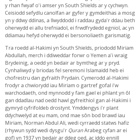
y rhan fwyaf o'i amser yn South Shields ar y cychwyn.
Ceisiodd sefydlu canolfan ar gyfer y gymdeithas a mosg
yn y ddwy ddinas, a llwyddodd i raddau gyda'r ddau beth
oherwydd ei allu trefniadol, ei frwdfrydedd egnïol, ac yn
ddiamau hefyd oherwydd ei bersonoliaeth garismatig.
Tra roedd al-Hakimi yn South Shields, priododd Miriam
Abdullah, merch i ddiweddar forwr o Yemen a'i wraig
Brydeinig, a oedd yn bedair ar bymtheg ar y pryd.
Cynhaliwyd y briodas fel seremoni Islamaidd heb ei
chofrestru dan gyfraith Prydain. Cymerodd al-Hakimi
frodyr a chwiorydd iau Miriam o gartref gofal i'w
warchodaeth, ond mynnodd y fam gael ei phlant yn ôl
gan ddadlau nad oedd hawl gyfreithiol gan al-Hakimi i
gymryd cyfrifoldeb drostynt. Ymddengys i'r plant
ddychwelyd at eu mam, ond mae sôn bod brawd iau
Miriam, Norman Abdul Ali, wedi cyrraedd statws hafiz
(rhywun sydd wedi dysgu'r
Quran
Arabeg cyfan ar ei
gof) yn 1937 yn bedair ar ddeg oed, ac iddo ennill