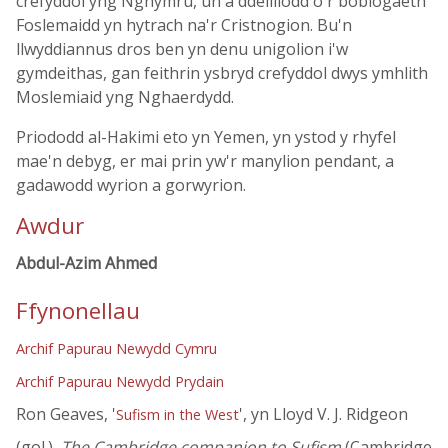
crefyddol yng Nghymru, un a ddeilliodd o'r boblogaeth
Foslemaidd yn hytrach na'r Cristnogion. Bu'n
llwyddiannus dros ben yn denu unigolion i'w
gymdeithas, gan feithrin ysbryd crefyddol dwys ymhlith
Moslemiaid yng Nghaerdydd.
Priododd al-Hakimi eto yn Yemen, yn ystod y rhyfel
mae'n debyg, er mai prin yw'r manylion pendant, a
gadawodd wyrion a gorwyrion.
Awdur
Abdul-Azim Ahmed
Ffynonellau
Archif Papurau Newydd Cymru
Archif Papurau Newydd Prydain
Ron Geaves, '
', yn Lloyd V. J. Ridgeon
Sufism in the West
(gol.),
The Cambridge companion to Sufism
(Cambridge