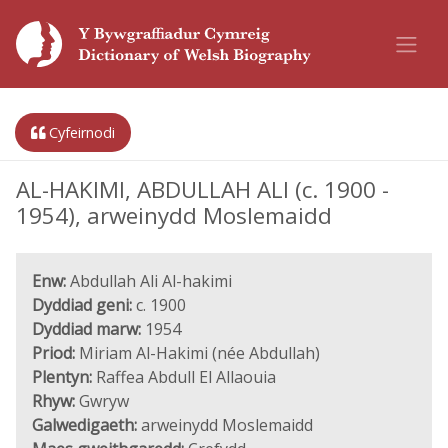
Cyfeirnodi
AL-HAKIMI, ABDULLAH ALI (c. 1900 -
1954), arweinydd Moslemaidd
Enw:
Abdullah Ali Al-hakimi
Dyddiad geni:
c. 1900
Dyddiad marw:
1954
Priod:
Miriam Al-Hakimi (née Abdullah)
Plentyn:
Raffea Abdull El Allaouia
Rhyw:
Gwryw
Galwedigaeth:
arweinydd Moslemaidd