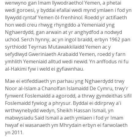
wenwyno gan Imam llywodraethol Yemen, a phetai
wedi goroesi, y byddai efallai wedi mynd ymlaen i fod yn
llywydd cyntaf Yemen ôl-frenhinol. Roedd yr actifiaeth
hon wedi creu rhwyg rhyngddo a Yemeniaid yng
Nghaerdydd, gan arwain at yr anghydfod a nodwyd
uchod. Serch hynny, ac yn ingol braidd, erbyn 1962 pan
syrthiodd Teyrnas Mutawakkilaidd Yemen ac y
sefydlwyd Gweriniaeth Arabaidd Yemen, roedd y farn
ymhlith Yemeniaid alltud wedi newid. Yn anffodus ni fu
al-Hakimi fyw i weld ei gyfiawnhau.
Mae ei etifeddiaeth yn parhau yng Nghaerdydd trwy
Noor al-Islam a Chanolfan Islamaidd De Cymru, trwy'r
fynwent Foslemaidd a agorodd, a thrwy gymdeithas sifil
Foslemaidd fywiog a phrysur. Byddai ei ddirprwy a'i
wrthwynebydd wedyn, Sheikh Hassan Ismail, yn
mabwysiadu Said Ismail a aeth ymlaen i fod yr Imam
hwyaf ei wasanaeth ym Mhrydain erbyn ei farwolaeth
yn 2011.