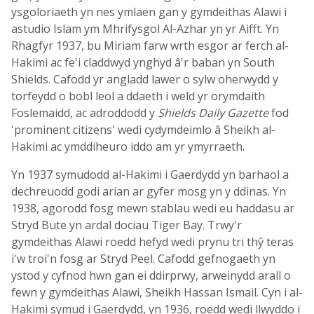
ysgoloriaeth yn nes ymlaen gan y gymdeithas Alawi i
astudio Islam ym Mhrifysgol Al-Azhar yn yr Aifft. Yn
Rhagfyr 1937, bu Miriam farw wrth esgor ar ferch al-
Hakimi ac fe'i claddwyd ynghyd â'r baban yn South
Shields. Cafodd yr angladd lawer o sylw oherwydd y
torfeydd o bobl leol a ddaeth i weld yr orymdaith
Foslemaidd, ac adroddodd y
Shields Daily Gazette
fod
'prominent citizens' wedi cydymdeimlo â Sheikh al-
Hakimi ac ymddiheuro iddo am yr ymyrraeth.
Yn 1937 symudodd al-Hakimi i Gaerdydd yn barhaol a
dechreuodd godi arian ar gyfer mosg yn y ddinas. Yn
1938, agorodd fosg mewn stablau wedi eu haddasu ar
Stryd Bute yn ardal dociau Tiger Bay. Trwy'r
gymdeithas Alawi roedd hefyd wedi prynu tri thŷ teras
i'w troi'n fosg ar Stryd Peel. Cafodd gefnogaeth yn
ystod y cyfnod hwn gan ei ddirprwy, arweinydd arall o
fewn y gymdeithas Alawi, Sheikh Hassan Ismail. Cyn i al-
Hakimi symud i Gaerdydd, yn 1936, roedd wedi llwyddo i