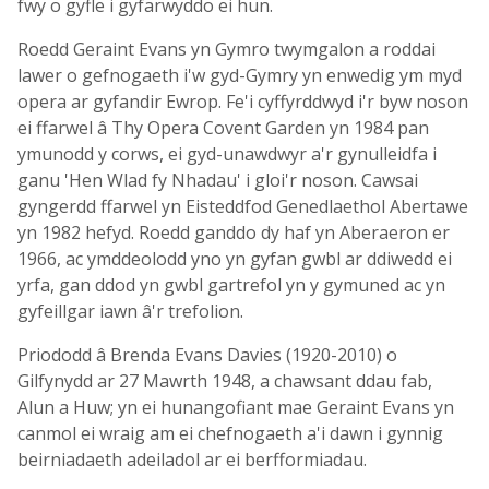
fwy o gyfle i gyfarwyddo ei hun.
Roedd Geraint Evans yn Gymro twymgalon a roddai
lawer o gefnogaeth i'w gyd-Gymry yn enwedig ym myd
opera ar gyfandir Ewrop. Fe'i cyffyrddwyd i'r byw noson
ei ffarwel â Thy Opera Covent Garden yn 1984 pan
ymunodd y corws, ei gyd-unawdwyr a'r gynulleidfa i
ganu 'Hen Wlad fy Nhadau' i gloi'r noson. Cawsai
gyngerdd ffarwel yn Eisteddfod Genedlaethol Abertawe
yn 1982 hefyd. Roedd ganddo dy haf yn Aberaeron er
1966, ac ymddeolodd yno yn gyfan gwbl ar ddiwedd ei
yrfa, gan ddod yn gwbl gartrefol yn y gymuned ac yn
gyfeillgar iawn â'r trefolion.
Priododd â Brenda Evans Davies (1920-2010) o
Gilfynydd ar 27 Mawrth 1948, a chawsant ddau fab,
Alun a Huw; yn ei hunangofiant mae Geraint Evans yn
canmol ei wraig am ei chefnogaeth a'i dawn i gynnig
beirniadaeth adeiladol ar ei berfformiadau.