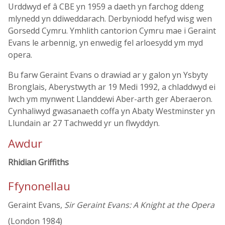
Urddwyd ef â CBE yn 1959 a daeth yn farchog ddeng
mlynedd yn ddiweddarach. Derbyniodd hefyd wisg wen
Gorsedd Cymru. Ymhlith cantorion Cymru mae i Geraint
Evans le arbennig, yn enwedig fel arloesydd ym myd
opera.
Bu farw Geraint Evans o drawiad ar y galon yn Ysbyty
Bronglais, Aberystwyth ar 19 Medi 1992, a chladdwyd ei
lwch ym mynwent Llanddewi Aber-arth ger Aberaeron.
Cynhaliwyd gwasanaeth coffa yn Abaty Westminster yn
Llundain ar 27 Tachwedd yr un flwyddyn.
Awdur
Rhidian Griffiths
Ffynonellau
Geraint Evans,
Sir Geraint Evans: A Knight at the Opera
(London 1984)