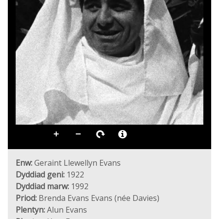
Enw:
Geraint Llewellyn Evans
Dyddiad geni:
1922
Dyddiad marw:
1992
Priod:
Brenda Evans Evans (née Davies)
Plentyn:
Alun Evans