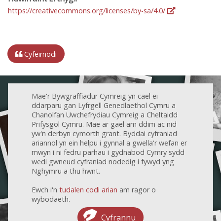
https://creativecommons.org/licenses/by-sa/4.0/
Cyfeirnodi
Mae'r Bywgraffiadur Cymreig yn cael ei
ddarparu gan Lyfrgell Genedlaethol Cymru a
Chanolfan Uwchefrydiau Cymreig a Cheltaidd
Prifysgol Cymru. Mae ar gael am ddim ac nid
yw'n derbyn cymorth grant. Byddai cyfraniad
ariannol yn ein helpu i gynnal a gwella'r wefan er
mwyn i ni fedru parhau i gydnabod Cymry sydd
wedi gwneud cyfraniad nodedig i fywyd yng
Nghymru a thu hwnt.
Ewch i'n
tudalen codi arian
am ragor o
wybodaeth.
Cyfrannu