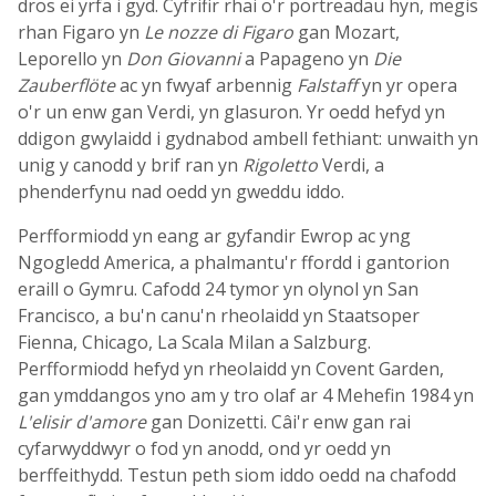
dros ei yrfa i gyd. Cyfrifir rhai o'r portreadau hyn, megis
rhan Figaro yn
Le nozze di Figaro
gan Mozart,
Leporello yn
Don Giovanni
a Papageno yn
Die
Zauberflöte
ac yn fwyaf arbennig
Falstaff
yn yr opera
o'r un enw gan Verdi, yn glasuron. Yr oedd hefyd yn
ddigon gwylaidd i gydnabod ambell fethiant: unwaith yn
unig y canodd y brif ran yn
Rigoletto
Verdi, a
phenderfynu nad oedd yn gweddu iddo.
Perfformiodd yn eang ar gyfandir Ewrop ac yng
Ngogledd America, a phalmantu'r ffordd i gantorion
eraill o Gymru. Cafodd 24 tymor yn olynol yn San
Francisco, a bu'n canu'n rheolaidd yn Staatsoper
Fienna, Chicago, La Scala Milan a Salzburg.
Perfformiodd hefyd yn rheolaidd yn Covent Garden,
gan ymddangos yno am y tro olaf ar 4 Mehefin 1984 yn
L'elisir d'amore
gan Donizetti. Câi'r enw gan rai
cyfarwyddwyr o fod yn anodd, ond yr oedd yn
berffeithydd. Testun peth siom iddo oedd na chafodd