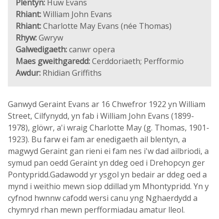
Plentyn:
Huw Evans
Rhiant:
William John Evans
Rhiant:
Charlotte May Evans (née Thomas)
Rhyw:
Gwryw
Galwedigaeth:
canwr opera
Maes gweithgaredd:
Cerddoriaeth; Perfformio
Awdur:
Rhidian Griffiths
Ganwyd Geraint Evans ar 16 Chwefror 1922 yn William
Street, Cilfynydd, yn fab i William John Evans (1899-
1978), glöwr, a'i wraig Charlotte May (g. Thomas, 1901-
1923). Bu farw ei fam ar enedigaeth ail blentyn, a
magwyd Geraint gan rieni ei fam nes i'w dad ailbriodi, a
symud pan oedd Geraint yn ddeg oed i Drehopcyn ger
Pontypridd.Gadawodd yr ysgol yn bedair ar ddeg oed a
mynd i weithio mewn siop ddillad ym Mhontypridd. Yn y
cyfnod hwnnw cafodd wersi canu yng Nghaerdydd a
chymryd rhan mewn perfformiadau amatur lleol.