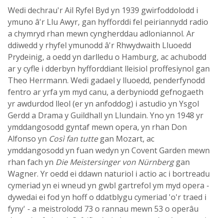
Wedi dechrau'r Ail Ryfel Byd yn 1939 gwirfoddolodd i
ymuno â'r Llu Awyr, gan hyfforddi fel peiriannydd radio
a chymryd rhan mewn cyngherddau adloniannol. Ar
ddiwedd y rhyfel ymunodd â'r Rhwydwaith Lluoedd
Prydeinig, a oedd yn darlledu o Hamburg, ac achubodd
ar y cyfle i dderbyn hyfforddiant lleisiol proffesiynol gan
Theo Herrmann. Wedi gadael y lluoedd, penderfynodd
fentro ar yrfa ym myd canu, a derbyniodd gefnogaeth
yr awdurdod lleol (er yn anfoddog) i astudio yn Ysgol
Gerdd a Drama y Guildhall yn Llundain. Yno yn 1948 yr
ymddangosodd gyntaf mewn opera, yn rhan Don
Alfonso yn
Così fan tutte
gan Mozart, ac
ymddangosodd yn fuan wedyn yn Covent Garden mewn
rhan fach yn
Die Meistersinger von Nürnberg
gan
Wagner. Yr oedd ei ddawn naturiol i actio ac i bortreadu
cymeriad yn ei wneud yn gwbl gartrefol ym myd opera -
dywedai ei fod yn hoff o ddatblygu cymeriad 'o'r traed i
fyny' - a meistrolodd 73 o rannau mewn 53 o operâu