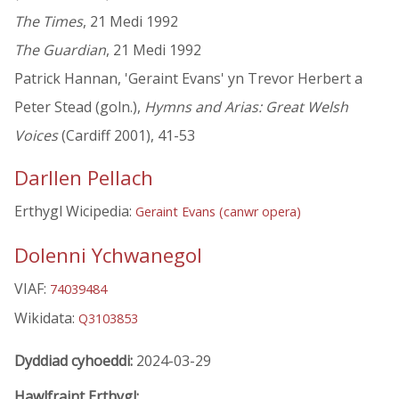
The Times
, 21 Medi 1992
The Guardian
, 21 Medi 1992
Patrick Hannan, 'Geraint Evans' yn Trevor Herbert a
Peter Stead (goln.),
Hymns and Arias: Great Welsh
Voices
(Cardiff 2001), 41-53
Darllen Pellach
Erthygl Wicipedia:
Geraint Evans (canwr opera)
Dolenni Ychwanegol
VIAF:
74039484
Wikidata:
Q3103853
Dyddiad cyhoeddi:
2024-03-29
Hawlfraint Erthygl: