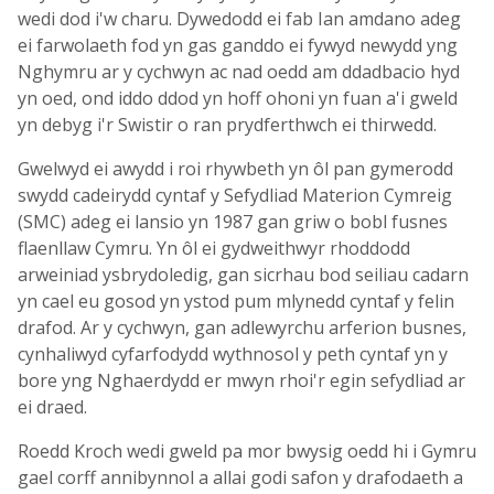
wedi dod i'w charu. Dywedodd ei fab Ian amdano adeg
ei farwolaeth fod yn gas ganddo ei fywyd newydd yng
Nghymru ar y cychwyn ac nad oedd am ddadbacio hyd
yn oed, ond iddo ddod yn hoff ohoni yn fuan a'i gweld
yn debyg i'r Swistir o ran prydferthwch ei thirwedd.
Gwelwyd ei awydd i roi rhywbeth yn ôl pan gymerodd
swydd cadeirydd cyntaf y Sefydliad Materion Cymreig
(SMC) adeg ei lansio yn 1987 gan griw o bobl fusnes
flaenllaw Cymru. Yn ôl ei gydweithwyr rhoddodd
arweiniad ysbrydoledig, gan sicrhau bod seiliau cadarn
yn cael eu gosod yn ystod pum mlynedd cyntaf y felin
drafod. Ar y cychwyn, gan adlewyrchu arferion busnes,
cynhaliwyd cyfarfodydd wythnosol y peth cyntaf yn y
bore yng Nghaerdydd er mwyn rhoi'r egin sefydliad ar
ei draed.
Roedd Kroch wedi gweld pa mor bwysig oedd hi i Gymru
gael corff annibynnol a allai godi safon y drafodaeth a