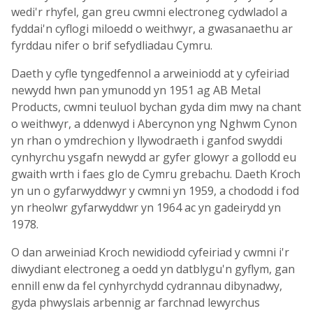
wedi'r rhyfel, gan greu cwmni electroneg cydwladol a
fyddai'n cyflogi miloedd o weithwyr, a gwasanaethu ar
fyrddau nifer o brif sefydliadau Cymru.
Daeth y cyfle tyngedfennol a arweiniodd at y cyfeiriad
newydd hwn pan ymunodd yn 1951 ag AB Metal
Products, cwmni teuluol bychan gyda dim mwy na chant
o weithwyr, a ddenwyd i Abercynon yng Nghwm Cynon
yn rhan o ymdrechion y llywodraeth i ganfod swyddi
cynhyrchu ysgafn newydd ar gyfer glowyr a gollodd eu
gwaith wrth i faes glo de Cymru grebachu. Daeth Kroch
yn un o gyfarwyddwyr y cwmni yn 1959, a chododd i fod
yn rheolwr gyfarwyddwr yn 1964 ac yn gadeirydd yn
1978.
O dan arweiniad Kroch newidiodd cyfeiriad y cwmni i'r
diwydiant electroneg a oedd yn datblygu'n gyflym, gan
ennill enw da fel cynhyrchydd cydrannau dibynadwy,
gyda phwyslais arbennig ar farchnad lewyrchus