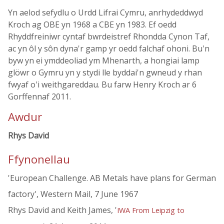
Yn aelod sefydlu o Urdd Lifrai Cymru, anrhydeddwyd
Kroch ag OBE yn 1968 a CBE yn 1983. Ef oedd
Rhyddfreiniwr cyntaf bwrdeistref Rhondda Cynon Taf,
ac yn ôl y sôn dyna'r gamp yr oedd falchaf ohoni. Bu'n
byw yn ei ymddeoliad ym Mhenarth, a hongiai lamp
glöwr o Gymru yn y stydi lle byddai'n gwneud y rhan
fwyaf o'i weithgareddau. Bu farw Henry Kroch ar 6
Gorffennaf 2011.
Awdur
Rhys David
Ffynonellau
'European Challenge. AB Metals have plans for German
factory', Western Mail, 7 June 1967
Rhys David and Keith James, '
IWA From Leipzig to