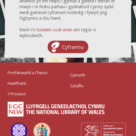
ariannol yn ein helpu i gynnal a gwella'r wefan er
mwyn i ni fedru parhau i gydnabod Cymry sydd
wedi gwneud cyfraniad nodedig i fywyd yng
Nghymru a thu hwnt.
Ewch i'n
tudalen codi arian
am ragor o
wybodaeth.
Cyfrannu
Preifatrwydd a Chwcis
Cymorth
Hawlfraint
Cysylltu
Y Prosiect