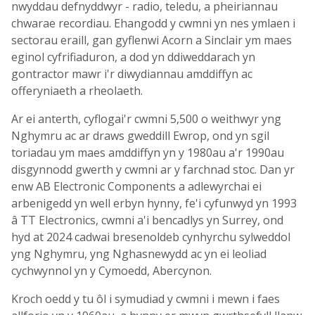
nwyddau defnyddwyr - radio, teledu, a pheiriannau
chwarae recordiau. Ehangodd y cwmni yn nes ymlaen i
sectorau eraill, gan gyflenwi Acorn a Sinclair ym maes
eginol cyfrifiaduron, a dod yn ddiweddarach yn
gontractor mawr i'r diwydiannau amddiffyn ac
offeryniaeth a rheolaeth.
Ar ei anterth, cyflogai'r cwmni 5,500 o weithwyr yng
Nghymru ac ar draws gweddill Ewrop, ond yn sgil
toriadau ym maes amddiffyn yn y 1980au a'r 1990au
disgynnodd gwerth y cwmni ar y farchnad stoc. Dan yr
enw AB Electronic Components a adlewyrchai ei
arbenigedd yn well erbyn hynny, fe'i cyfunwyd yn 1993
â TT Electronics, cwmni a'i bencadlys yn Surrey, ond
hyd at 2024 cadwai bresenoldeb cynhyrchu sylweddol
yng Nghymru, yng Nghasnewydd ac yn ei leoliad
cychwynnol yn y Cymoedd, Abercynon.
Kroch oedd y tu ôl i symudiad y cwmni i mewn i faes