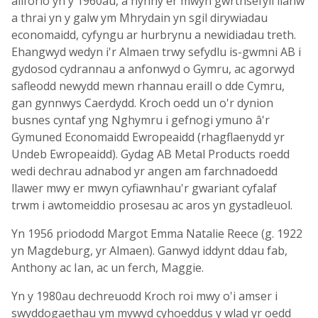
allforio yn y 1960au, a hynny er mwyn gwrthsefyll llanw
a thrai yn y galw ym Mhrydain yn sgil dirywiadau
economaidd, cyfyngu ar hurbrynu a newidiadau treth.
Ehangwyd wedyn i'r Almaen trwy sefydlu is-gwmni AB i
gydosod cydrannau a anfonwyd o Gymru, ac agorwyd
safleodd newydd mewn rhannau eraill o dde Cymru,
gan gynnwys Caerdydd. Kroch oedd un o'r dynion
busnes cyntaf yng Nghymru i gefnogi ymuno â'r
Gymuned Economaidd Ewropeaidd (rhagflaenydd yr
Undeb Ewropeaidd). Gydag AB Metal Products roedd
wedi dechrau adnabod yr angen am farchnadoedd
llawer mwy er mwyn cyfiawnhau'r gwariant cyfalaf
trwm i awtomeiddio prosesau ac aros yn gystadleuol.
Yn 1956 priododd Margot Emma Natalie Reece (g. 1922
yn Magdeburg, yr Almaen). Ganwyd iddynt ddau fab,
Anthony ac Ian, ac un ferch, Maggie.
Yn y 1980au dechreuodd Kroch roi mwy o'i amser i
swyddogaethau ym mywyd cyhoeddus y wlad yr oedd