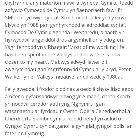
chyfrannu ar y materion mawr a wynebai Gymru. Roedd
adfywio Cymoedd de Cymru yn flaenoriaeth fawr i'r
SMC o'r cychwyn cyntaf. Kroch oedd cadeirydd y Grŵp
Llywio yn 1988 pan gynhyrchodd ei adroddiad cyntaf,
Cymoedd De Cymru: Agenda i Weithredu, a daeth yn
hyrwyddwr angerddol dros argymhellion y ddogfen.
Ysgrifennodd yn y Rhagair: 'Most of my working life
has been spent in the Valleys and nowhere is now
closer to my heart'. Mabwysiadwyd llawer o'i
awgrymiadau gan Ysgrifennydd Cymru ar y pryd, Peter
Walker, yn ei 'Valleys Initiative' ar ddiwedd y 1980au.
Fel y gweddai i frodor o ddinas a oedd â chysylltiad agos
â nifer o gyfansoddwyr enwog yr Almaen, daeth Kroch
yn noddwr cerddoriaeth yng Nghymru, gan
wasanaethu ar fyrddau'r Cwmni Opera Cenedlaethol a
Cherddorfa Siambr Cymru. Roedd hefyd yn aelod o
Gyngor Cymru cyn datganoli a gynigiai gyngor polisi ar
faterion Cymreig.