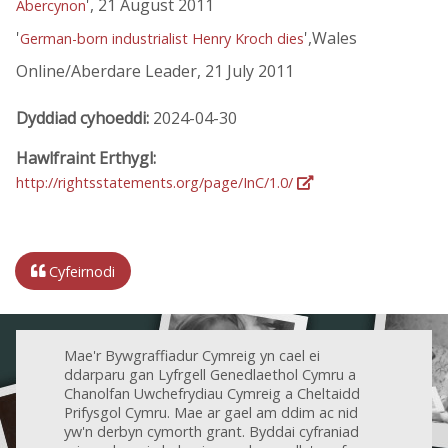
', 21 August 2011
Abercynon
'
',Wales
German-born industrialist Henry Kroch dies
Online/Aberdare Leader, 21 July 2011
Dyddiad cyhoeddi:
2024-04-30
Hawlfraint Erthygl:
http://rightsstatements.org/page/InC/1.0/
Cyfeirnodi
Mae'r Bywgraffiadur Cymreig yn cael ei
ddarparu gan Lyfrgell Genedlaethol Cymru a
Chanolfan Uwchefrydiau Cymreig a Cheltaidd
Prifysgol Cymru. Mae ar gael am ddim ac nid
yw'n derbyn cymorth grant. Byddai cyfraniad