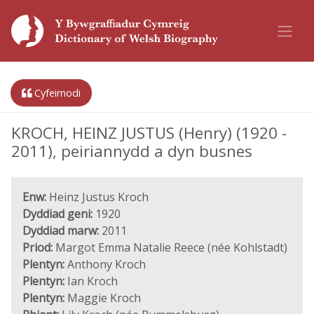
Cyfeirnodi
KROCH, HEINZ JUSTUS (Henry) (1920 -
2011), peiriannydd a dyn busnes
Enw:
Heinz Justus Kroch
Dyddiad geni:
1920
Dyddiad marw:
2011
Priod:
Margot Emma Natalie Reece (née Kohlstadt)
Plentyn:
Anthony Kroch
Plentyn:
Ian Kroch
Plentyn:
Maggie Kroch