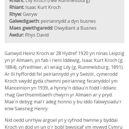
Rhiant:
Lily Kroch (née Rummelsburg)
Rhiant:
Isaac Kurt Kroch
Rhyw:
Gwryw
Galwedigaeth:
peiriannydd a dyn busnes
Maes gweithgaredd:
Diwydiant a Busnes
Awdur:
Rhys David
Ganwyd Heinz Kroch ar 28 Hydref 1920 yn ninas Leipzig
yn yr Almaen, yn fab i rieni Iddewig, Isaac Kurt Kroch (g.
1884), cyfreithiwr, a'i wraig Lily (g. Rummelsburg, 1891).
Ar ôl hyfforddi fel peiriannydd yn y Swistir, cymerodd
Kroch swydd gyda chwmni peirianneg fecanyddol ym
Manceinion yn 1939, a hynny'n ddiau'n fodd i ddianc
rhag Gwrthsemitiaeth chwyrn yr Almaen ar y pryd.
Mae'n debyg mai'r adeg honno y bu iddo fabwysiadu'r
enw Saesneg Henry.
Nid oedd unrhyw argoel yn y cyfnod hwnnw y byddai
Kroch yn dod yn un o'r bobl bwysicaf ym mywyd Cymru