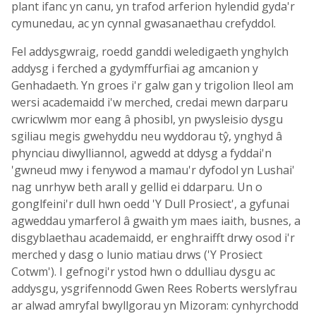
plant ifanc yn canu, yn trafod arferion hylendid gyda'r
cymunedau, ac yn cynnal gwasanaethau crefyddol.
Fel addysgwraig, roedd ganddi weledigaeth ynghylch
addysg i ferched a gydymffurfiai ag amcanion y
Genhadaeth. Yn groes i'r galw gan y trigolion lleol am
wersi academaidd i'w merched, credai mewn darparu
cwricwlwm mor eang â phosibl, yn pwysleisio dysgu
sgiliau megis gwehyddu neu wyddorau tŷ, ynghyd â
phynciau diwylliannol, agwedd at ddysg a fyddai'n
'gwneud mwy i fenywod a mamau'r dyfodol yn Lushai'
nag unrhyw beth arall y gellid ei ddarparu. Un o
gonglfeini'r dull hwn oedd 'Y Dull Prosiect', a gyfunai
agweddau ymarferol â gwaith ym maes iaith, busnes, a
disgyblaethau academaidd, er enghraifft drwy osod i'r
merched y dasg o lunio matiau drws ('Y Prosiect
Cotwm'). I gefnogi'r ystod hwn o ddulliau dysgu ac
addysgu, ysgrifennodd Gwen Rees Roberts werslyfrau
ar alwad amryfal bwyllgorau yn Mizoram: cynhyrchodd