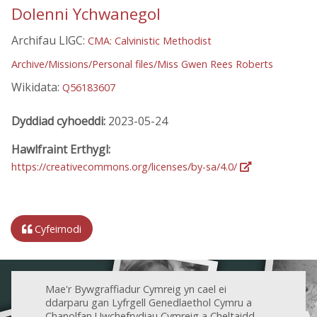
Dolenni Ychwanegol
Archifau LlGC:
CMA: Calvinistic Methodist
Archive/Missions/Personal files/Miss Gwen Rees Roberts
Wikidata:
Q56183607
Dyddiad cyhoeddi:
2023-05-24
Hawlfraint Erthygl:
https://creativecommons.org/licenses/by-sa/4.0/
Cyfeirnodi
Mae'r Bywgraffiadur Cymreig yn cael ei
ddarparu gan Lyfrgell Genedlaethol Cymru a
Chanolfan Uwchefrydiau Cymreig a Cheltaidd