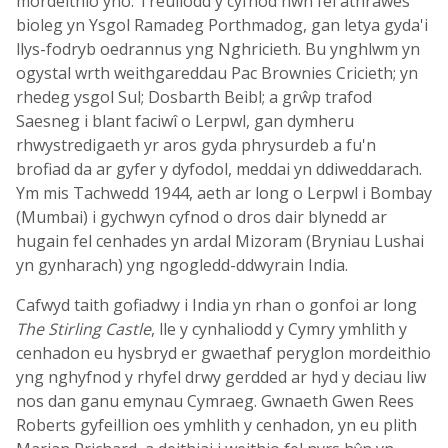
mordeithio yno. Treuliodd y cyfnod hwn fel athrawes
bioleg yn Ysgol Ramadeg Porthmadog, gan letya gyda'i
llys-fodryb oedrannus yng Nghricieth. Bu ynghlwm yn
ogystal wrth weithgareddau Pac Brownies Cricieth; yn
rhedeg ysgol Sul; Dosbarth Beibl; a grŵp trafod
Saesneg i blant faciwî o Lerpwl, gan dymheru
rhwystredigaeth yr aros gyda phrysurdeb a fu'n
brofiad da ar gyfer y dyfodol, meddai yn ddiweddarach.
Ym mis Tachwedd 1944, aeth ar long o Lerpwl i Bombay
(Mumbai) i gychwyn cyfnod o dros dair blynedd ar
hugain fel cenhades yn ardal Mizoram (Bryniau Lushai
yn gynharach) yng ngogledd-ddwyrain India.
Cafwyd taith gofiadwy i India yn rhan o gonfoi ar long
The Stirling Castle
, lle y cynhaliodd y Cymry ymhlith y
cenhadon eu hysbryd er gwaethaf peryglon mordeithio
yng nghyfnod y rhyfel drwy gerdded ar hyd y deciau liw
nos dan ganu emynau Cymraeg. Gwnaeth Gwen Rees
Roberts gyfeillion oes ymhlith y cenhadon, yn eu plith