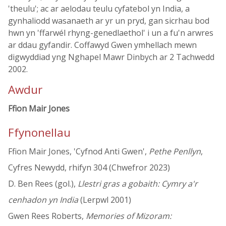
'theulu'; ac ar aelodau teulu cyfatebol yn India, a
gynhaliodd wasanaeth ar yr un pryd, gan sicrhau bod
hwn yn 'ffarwél rhyng-genedlaethol' i un a fu'n arwres
ar ddau gyfandir. Coffawyd Gwen ymhellach mewn
digwyddiad yng Nghapel Mawr Dinbych ar 2 Tachwedd
2002.
Awdur
Ffion Mair Jones
Ffynonellau
Ffion Mair Jones, 'Cyfnod Anti Gwen',
Pethe Penllyn
,
Cyfres Newydd, rhifyn 304 (Chwefror 2023)
D. Ben Rees (gol.),
Llestri gras a gobaith: Cymry a'r
cenhadon yn India
(Lerpwl 2001)
Gwen Rees Roberts,
Memories of Mizoram: