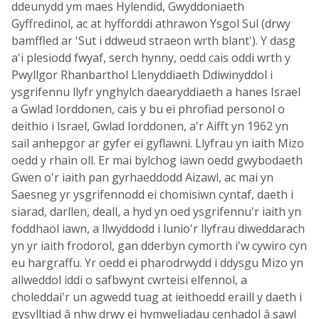
ddeunydd ym maes Hylendid, Gwyddoniaeth
Gyffredinol, ac at hyfforddi athrawon Ysgol Sul (drwy
bamffled ar 'Sut i ddweud straeon wrth blant'). Y dasg
a'i plesiodd fwyaf, serch hynny, oedd cais oddi wrth y
Pwyllgor Rhanbarthol Llenyddiaeth Ddiwinyddol i
ysgrifennu llyfr ynghylch daearyddiaeth a hanes Israel
a Gwlad Iorddonen, cais y bu ei phrofiad personol o
deithio i Israel, Gwlad Iorddonen, a'r Aifft yn 1962 yn
sail anhepgor ar gyfer ei gyflawni. Llyfrau yn iaith Mizo
oedd y rhain oll. Er mai bylchog iawn oedd gwybodaeth
Gwen o'r iaith pan gyrhaeddodd Aizawl, ac mai yn
Saesneg yr ysgrifennodd ei chomisiwn cyntaf, daeth i
siarad, darllen, deall, a hyd yn oed ysgrifennu'r iaith yn
foddhaol iawn, a llwyddodd i lunio'r llyfrau diweddarach
yn yr iaith frodorol, gan dderbyn cymorth i'w cywiro cyn
eu hargraffu. Yr oedd ei pharodrwydd i ddysgu Mizo yn
allweddol iddi o safbwynt cwrteisi elfennol, a
choleddai'r un agwedd tuag at ieithoedd eraill y daeth i
gysylltiad â nhw drwy ei hymweliadau cenhadol â sawl