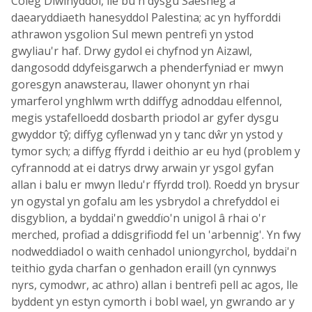
Coleg Diwinyddol, lle bu'n dysgu Saesneg a
daearyddiaeth hanesyddol Palestina; ac yn hyfforddi
athrawon ysgolion Sul mewn pentrefi yn ystod
gwyliau'r haf. Drwy gydol ei chyfnod yn Aizawl,
dangosodd ddyfeisgarwch a phenderfyniad er mwyn
goresgyn anawsterau, llawer ohonynt yn rhai
ymarferol ynghlwm wrth ddiffyg adnoddau elfennol,
megis ystafelloedd dosbarth priodol ar gyfer dysgu
gwyddor tŷ; diffyg cyflenwad yn y tanc dŵr yn ystod y
tymor sych; a diffyg ffyrdd i deithio ar eu hyd (problem y
cyfrannodd at ei datrys drwy arwain yr ysgol gyfan
allan i balu er mwyn lledu'r ffyrdd trol). Roedd yn brysur
yn ogystal yn gofalu am les ysbrydol a chrefyddol ei
disgyblion, a byddai'n gweddïo'n unigol â rhai o'r
merched, profiad a ddisgrifiodd fel un 'arbennig'. Yn fwy
nodweddiadol o waith cenhadol uniongyrchol, byddai'n
teithio gyda charfan o genhadon eraill (yn cynnwys
nyrs, cymodwr, ac athro) allan i bentrefi pell ac agos, lle
byddent yn estyn cymorth i bobl wael, yn gwrando ar y