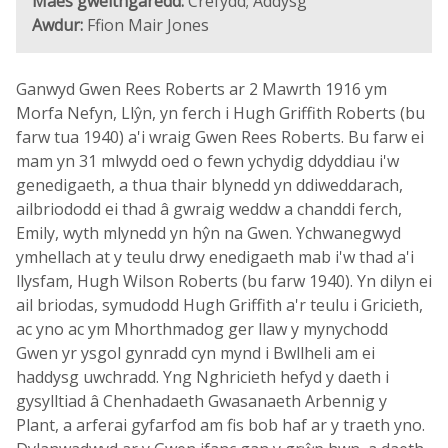
Maes gweithgaredd:
Crefydd; Addysg
Awdur:
Ffion Mair Jones
Ganwyd Gwen Rees Roberts ar 2 Mawrth 1916 ym
Morfa Nefyn, Llŷn, yn ferch i Hugh Griffith Roberts (bu
farw tua 1940) a'i wraig Gwen Rees Roberts. Bu farw ei
mam yn 31 mlwydd oed o fewn ychydig ddyddiau i'w
genedigaeth, a thua thair blynedd yn ddiweddarach,
ailbriododd ei thad â gwraig weddw a chanddi ferch,
Emily, wyth mlynedd yn hŷn na Gwen. Ychwanegwyd
ymhellach at y teulu drwy enedigaeth mab i'w thad a'i
llysfam, Hugh Wilson Roberts (bu farw 1940). Yn dilyn ei
ail briodas, symudodd Hugh Griffith a'r teulu i Gricieth,
ac yno ac ym Mhorthmadog ger llaw y mynychodd
Gwen yr ysgol gynradd cyn mynd i Bwllheli am ei
haddysg uwchradd. Yng Nghricieth hefyd y daeth i
gysylltiad â Chenhadaeth Gwasanaeth Arbennig y
Plant, a arferai gyfarfod am fis bob haf ar y traeth yno.