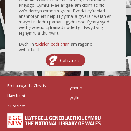
Prifysgol Cymru. Mae ar gael am ddim ac nid
yw'n derbyn cymorth grant. Byddai cyfraniad
ariannol yn ein helpu i gynnal a gwella'r wefan er
mwyn i ni fedru parhau i gydnabod Cymry sydd
wedi gwneud cyfraniad nodedig i fywyd yng
Nghymru a thu hwnt.
Ewch i'n
tudalen codi arian
am ragor o
wybodaeth.
Cyfrannu
Preifatrwydd a Chwcis
Cymorth
Hawlfraint
Cysylltu
Y Prosiect