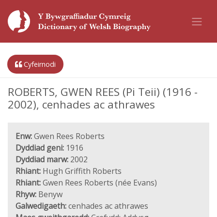
Cyfeirnodi
ROBERTS, GWEN REES (Pi Teii) (1916 -
2002), cenhades ac athrawes
Enw:
Gwen Rees Roberts
Dyddiad geni:
1916
Dyddiad marw:
2002
Rhiant:
Hugh Griffith Roberts
Rhiant:
Gwen Rees Roberts (née Evans)
Rhyw:
Benyw
Galwedigaeth:
cenhades ac athrawes