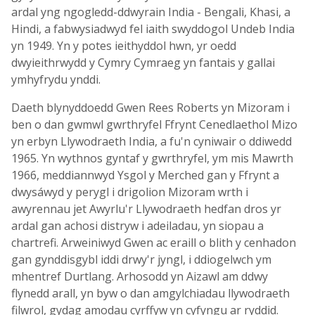
ardal yng ngogledd-ddwyrain India - Bengali, Khasi, a
Hindi, a fabwysiadwyd fel iaith swyddogol Undeb India
yn 1949. Yn y potes ieithyddol hwn, yr oedd
dwyieithrwydd y Cymry Cymraeg yn fantais y gallai
ymhyfrydu ynddi.
Daeth blynyddoedd Gwen Rees Roberts yn Mizoram i
ben o dan gwmwl gwrthryfel Ffrynt Cenedlaethol Mizo
yn erbyn Llywodraeth India, a fu'n cyniwair o ddiwedd
1965. Yn wythnos gyntaf y gwrthryfel, ym mis Mawrth
1966, meddiannwyd Ysgol y Merched gan y Ffrynt a
dwysáwyd y perygl i drigolion Mizoram wrth i
awyrennau jet Awyrlu'r Llywodraeth hedfan dros yr
ardal gan achosi distryw i adeiladau, yn siopau a
chartrefi. Arweiniwyd Gwen ac eraill o blith y cenhadon
gan gynddisgybl iddi drwy'r jyngl, i ddiogelwch ym
mhentref Durtlang. Arhosodd yn Aizawl am ddwy
flynedd arall, yn byw o dan amgylchiadau llywodraeth
filwrol, gydag amodau cyrffyw yn cyfyngu ar ryddid.