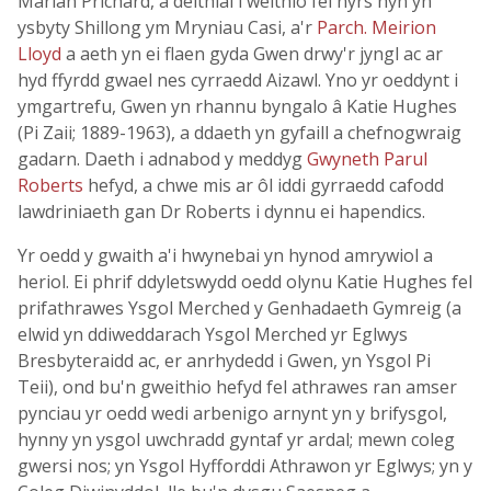
Marian Prichard, a deithiai i weithio fel nyrs hŷn yn
ysbyty Shillong ym Mryniau Casi, a'r
Parch. Meirion
Lloyd
a aeth yn ei flaen gyda Gwen drwy'r jyngl ac ar
hyd ffyrdd gwael nes cyrraedd Aizawl. Yno yr oeddynt i
ymgartrefu, Gwen yn rhannu byngalo â Katie Hughes
(Pi Zaii; 1889-1963), a ddaeth yn gyfaill a chefnogwraig
gadarn. Daeth i adnabod y meddyg
Gwyneth Parul
Roberts
hefyd, a chwe mis ar ôl iddi gyrraedd cafodd
lawdriniaeth gan Dr Roberts i dynnu ei hapendics.
Yr oedd y gwaith a'i hwynebai yn hynod amrywiol a
heriol. Ei phrif ddyletswydd oedd olynu Katie Hughes fel
prifathrawes Ysgol Merched y Genhadaeth Gymreig (a
elwid yn ddiweddarach Ysgol Merched yr Eglwys
Bresbyteraidd ac, er anrhydedd i Gwen, yn Ysgol Pi
Teii), ond bu'n gweithio hefyd fel athrawes ran amser
pynciau yr oedd wedi arbenigo arnynt yn y brifysgol,
hynny yn ysgol uwchradd gyntaf yr ardal; mewn coleg
gwersi nos; yn Ysgol Hyfforddi Athrawon yr Eglwys; yn y