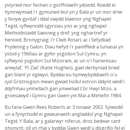
ystyried mor fechan o gorffolaeth ydoedd. Roedd ei
hymrwymiad i'r gymuned leol yn y Bala yr un mor driw:
y fenyw gyntaf i ddal swydd blaenor yng Nghapel
Tegid, cyflwynodd sgyrsiau yno ac yng nghapel
Methodistaidd Saesneg y dref; yng nghartref yr
henoed, Bronygraig; i'r Clwb Rotari; ac i Sefydliad
Prydeinig y Galon. Diau hefyd i'r pamffledi a luniasai yn
ystod y 1960au ar gyfer ysgolion Sul Cymru, yn
cyflwyno ysgolion Sul Mizoram, ac un o'i harwresau
anwylaf, 'Pi Zaii' (Katie Hughes), gael derbyniad brwd
gan blant yr eglwysi. Byddai eu hymwybyddiaeth o'u
cyd-Gristnogion mewn gwlad hollol estron iddynt wedi'i
ddyfnhau ymhellach gan ymweliad Côr Hwyl Mizo, a
groesawyd i Gymru gan Gwen ym Mai a Mehefin 1984.
Bu farw Gwen Rees Roberts ar 3 Ionawr 2002. Sylwodd
un a fynychodd ei gwasanaeth angladdol yng Nghapel
Tegid, Y Bala, ar y galarwyr niferus, dros bedwar cant
ohonynt, oll yn rhai y byddai Gwen wedi'u disgrifio fel ei