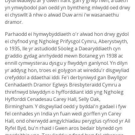
Dylanwadwyd ar y Gwen ifanc gan y grŵp hwn, a daeth
yn ymwybodol pan oedd yn bymtheng mlwydd oed drwy
ei chyswllt â nhw o alwad Duw arni i'w wasanaethu
dramor.
Parhaodd ei hymwybyddiaeth o'r alwad hon drwy gydol
ei chyfnod yng Ngholeg Prifysgol Cymru, Aberystwyth,
o 1935, lle yr astudiodd Söoleg a Daearyddiaeth cyn
graddio gydag anrhydedd mewn Botaneg yn 1938 ac
ennill cymwysterau dysgu y flwyddyn ganlynol. Yn dilyn
yr addysg hon, troes ei golygon at wireddu'r disgwyliad
crefyddol a ddaethai iddi. Fe'i derbyniwyd gan Bwyllgor
Cenhadaeth Dramor Eglwys Bresbyteraidd Cymru a
threfnwyd blwyddyn o hyfforddiant iddi yng Ngholeg
Hyfforddi Cenadesau Carey Hall, Selly Oak,
Birmingham. Y disgwyliad oedd y byddai'n gadael i fyw
fel cenhades yn India yn fuan wedi gorffen yn Carey
Hall, ond oherwydd amgylchiadau peryglus cyfnod yr Ail
Ryfel Byd, bu'n rhaid i Gwen aros bedair blynedd cyn