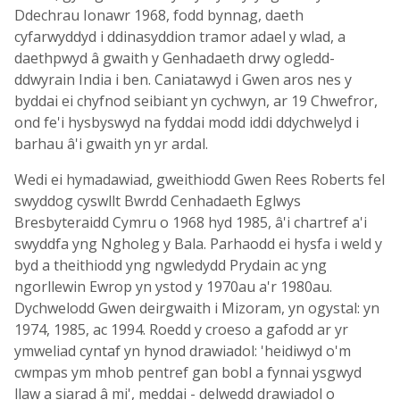
Ddechrau Ionawr 1968, fodd bynnag, daeth
cyfarwyddyd i ddinasyddion tramor adael y wlad, a
daethpwyd â gwaith y Genhadaeth drwy ogledd-
ddwyrain India i ben. Caniatawyd i Gwen aros nes y
byddai ei chyfnod seibiant yn cychwyn, ar 19 Chwefror,
ond fe'i hysbyswyd na fyddai modd iddi ddychwelyd i
barhau â'i gwaith yn yr ardal.
Wedi ei hymadawiad, gweithiodd Gwen Rees Roberts fel
swyddog cyswllt Bwrdd Cenhadaeth Eglwys
Bresbyteraidd Cymru o 1968 hyd 1985, â'i chartref a'i
swyddfa yng Ngholeg y Bala. Parhaodd ei hysfa i weld y
byd a theithiodd yng ngwledydd Prydain ac yng
ngorllewin Ewrop yn ystod y 1970au a'r 1980au.
Dychwelodd Gwen deirgwaith i Mizoram, yn ogystal: yn
1974, 1985, ac 1994. Roedd y croeso a gafodd ar yr
ymweliad cyntaf yn hynod drawiadol: 'heidiwyd o'm
cwmpas ym mhob pentref gan bobl a fynnai ysgwyd
llaw a siarad â mi', meddai - delwedd drawiadol o