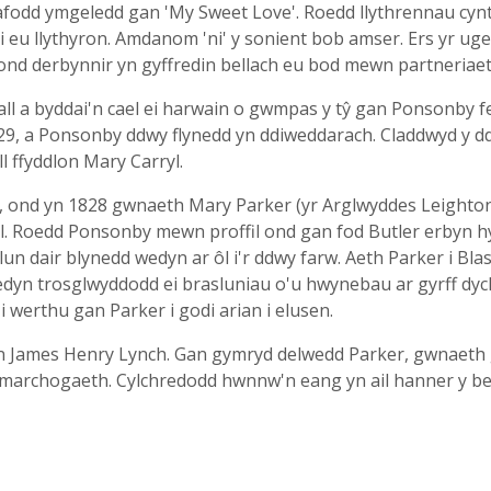
cafodd ymgeledd gan 'My Sweet Love'. Roedd llythrennau cyn
 eu llythyron. Amdanom 'ni' y sonient bob amser. Ers yr ug
ond derbynnir yn gyffredin bellach eu bod mewn partneriae
all a byddai'n cael ei harwain o gwmpas y tŷ gan Ponsonby 
29, a Ponsonby ddwy flynedd yn ddiweddarach. Claddwyd y d
ll ffyddlon Mary Carryl.
, ond yn 1828 gwnaeth Mary Parker (yr Arglwyddes Leighton
ll. Roedd Ponsonby mewn proffil ond gan fod Butler erbyn h
n dair blynedd wedyn ar ôl i'r ddwy farw. Aeth Parker i Blas 
edyn trosglwyddodd ei brasluniau o'u hwynebau ar gyrff dyc
 werthu gan Parker i godi arian i elusen.
an James Henry Lynch. Gan gymryd delwedd Parker, gwnaeth
d marchogaeth. Cylchredodd hwnnw'n eang yn ail hanner y b