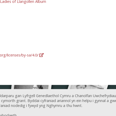
/Ladies of Llangollen Album
org/licenses/by-sa/4.0/
ddarparu gan Lyfrgell Genedlaethol Cymru a Chanolfan Uwchefrydiau
ymorth grant. Byddai cyfraniad ariannol yn ein helpu i gynnal a gwel
aniad nodedig i fywyd yng Nghymru a thu hwnt.
ybodaeth.