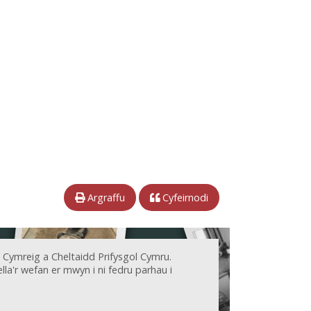
Argraffu
Cyfeirnodi
 Cymreig a Cheltaidd Prifysgol Cymru.
la'r wefan er mwyn i ni fedru parhau i