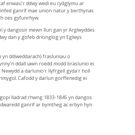
taf enwau'r ddwy wedi eu cydglymu ar
einfed ganrif mae union natur y berthynas
th oes gyfunrhyw.
fel y dangosir mewn llun gan yr Arglwyddes
dwy dan y gofeb drionglog yn Eglwys
 yn ddiweddarach) frasluniau o
ynny'n ddall iawn roedd modd braslunio ei
Newydd a darlunio'r llyfrgell gyda'r holl
hmygol. Cafodd y darlun gorffenedig ei
 gopi lladrad rhwng 1833-1845 yn dangos
edwaredd ganrif ar bymtheg ac erbyn hyn