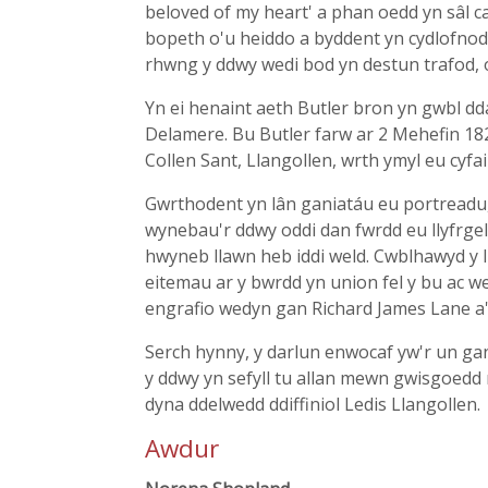
beloved of my heart' a phan oedd yn sâl 
bopeth o'u heiddo a byddent yn cydlofnodi
rhwng y ddwy wedi bod yn destun trafod, 
Yn ei henaint aeth Butler bron yn gwbl dd
Delamere. Bu Butler farw ar 2 Mehefin 18
Collen Sant, Llangollen, wrth ymyl eu cyfai
Gwrthodent yn lân ganiatáu eu portreadu
wynebau'r ddwy oddi dan fwrdd eu llyfrge
hwyneb llawn heb iddi weld. Cwblhawyd y llu
eitemau ar y bwrdd yn union fel y bu ac w
engrafio wedyn gan Richard James Lane a'i
Serch hynny, y darlun enwocaf yw'r un g
y ddwy yn sefyll tu allan mewn gwisgoed
dyna ddelwedd ddiffiniol Ledis Llangollen.
Awdur