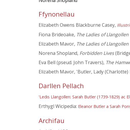
Norena Shopland
Ffynonellau
Elizabeth Owens Blackburne Casey,
Illust
Fiona Brideoake,
The Ladies of Llangollen
Elizabeth Mavor,
The Ladies of Llangollen
Norena Shopland,
Forbidden Lives
(Bridg
Eva Bell (pseud. John Travers),
The Hamwoo
Elizabeth Mavor, 'Butler, Lady (Charlotte)
Darllen Pellach
'Ledis Llangollen: Sarah Butler (1739-1829) ac 
Erthygl Wicipedia:
Eleanor Butler a Sarah Po
Archifau