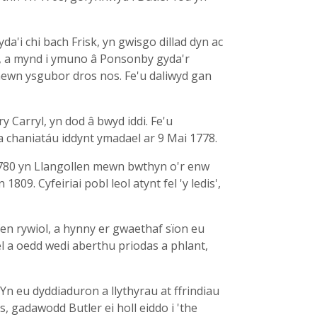
yda'i chi bach Frisk, yn gwisgo dillad dyn ac
yn, a mynd i ymuno â Ponsonby gyda'r
 mewn ysgubor dros nos. Fe'u daliwyd gan
 Carryl, yn dod â bwyd iddi. Fe'u
 chaniatáu iddynt ymadael ar 9 Mai 1778.
1780 yn Llangollen mewn bwthyn o'r enw
9. Cyfeiriai pobl leol atynt fel 'y ledis',
fen rywiol, a hynny er gwaethaf sïon eu
l a oedd wedi aberthu priodas a phlant,
n eu dyddiaduron a llythyrau at ffrindiau
s, gadawodd Butler ei holl eiddo i 'the