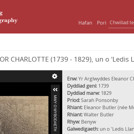
Hafan
Pori
R CHARLOTTE (1739 - 1829), un o 'Ledis L
Enw:
Yr Arglwyddes Eleanor Ch
Dyddiad geni:
1739
Dyddiad marw:
1829
MWY O WYBODAETH
Priod:
Sarah Ponsonby
Rhiant:
Eleanor Butler (née M
Rhiant:
Walter Butler
Rhyw:
Benyw
Galwedigaeth:
un o 'Ledis Lla