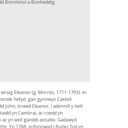
d Brenhinol a Bonheddig;
 wraig Eleanor (g. Morres, 1711-1793). Ar
Ormonde hefyd, gan gynnwys Castell
d John, brawd Eleanor, i adennill y teitl
taidd yn Cambrai, ac roedd yn
 ac yn well ganddi astudio. Gadawyd
hr. Yn 1768, gofynnwyd i Butler fod yn