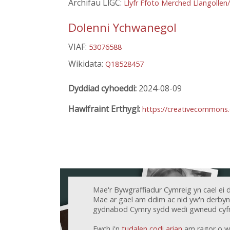
Archifau LlGC:
Llyfr Ffoto Merched Llangollen
Dolenni Ychwanegol
VIAF:
53076588
Wikidata:
Q18528457
Dyddiad cyhoeddi:
2024-08-09
Hawlfraint Erthygl:
https://creativecommons.
Mae'r Bywgraffiadur Cymreig yn cael ei 
Mae ar gael am ddim ac nid yw'n derbyn c
gydnabod Cymry sydd wedi gwneud cyfr
Ewch i'n
tudalen codi arian
am ragor o w