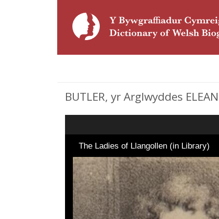
BUTLER, yr Arglwyddes ELEANO
The Ladies of Llangollen (in Library)