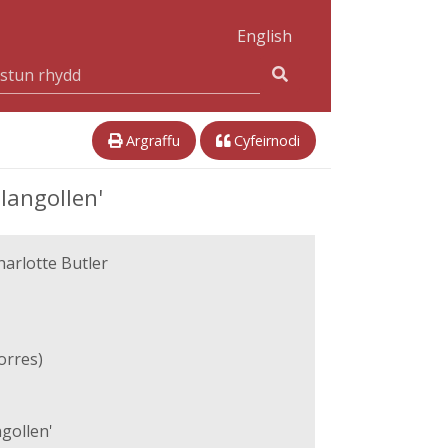
English
Argraffu
Cyfeirnodi
langollen'
arlotte Butler
orres)
ngollen'