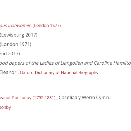
rious Irishwomen
(London 1877)
(Lewisburg 2017)
(London 1971)
end 2017)
d papers of the Ladies of Llangollen and Caroline Hamilt
 Eleanor',
Oxford Dictionary of National Biography
, Casgliad y Werin Cymru
Eleanor Ponsonby (1755-1831)'
nsonby