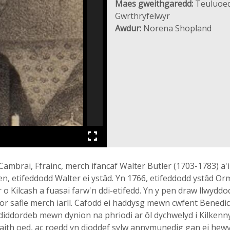
Maes gweithgaredd:
Teuluoed
Gwrthryfelwyr
Awdur:
Norena Shopland
ambrai, Ffrainc, merch ifancaf Walter Butler (1703-1783) a'i
ken, etifeddodd Walter ei ystâd. Yn 1766, etifeddodd ystâd 
 o Kilcash a fuasai farw'n ddi-etifedd. Yn y pen draw llwyddod
or safle merch iarll. Cafodd ei haddysg mewn cwfent Benedic
diddordeb mewn dynion na phriodi ar ôl dychwelyd i Kilkenny
aith oed, ac roedd yn dioddef sylw annymunedig gan ei hewyt