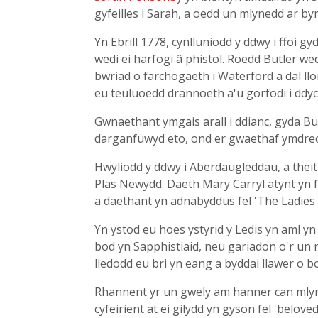
gyfeilles i Sarah, a oedd un mlynedd ar by
Yn Ebrill 1778, cynlluniodd y ddwy i ffoi gy
wedi ei harfogi â phistol. Roedd Butler we
bwriad o farchogaeth i Waterford a dal llo
eu teuluoedd drannoeth a'u gorfodi i ddyc
Gwnaethant ymgais arall i ddianc, gyda Bu
darganfuwyd eto, ond er gwaethaf ymdrech
Hwyliodd y ddwy i Aberdaugleddau, a thei
Plas Newydd. Daeth Mary Carryl atynt yn fu
a daethant yn adnabyddus fel 'The Ladies 
Yn ystod eu hoes ystyrid y Ledis yn aml y
bod yn Sapphistiaid, neu gariadon o'r un 
lledodd eu bri yn eang a byddai llawer o b
Rhannent yr un gwely am hanner can mlyne
cyfeirient at ei gilydd yn gyson fel 'belov