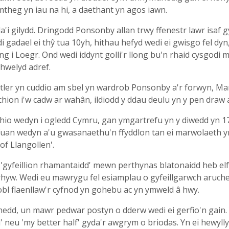
mtheg yn iau na hi, a daethant yn agos iawn.
da'i gilydd. Dringodd Ponsonby allan trwy ffenestr lawr isaf g
di gadael ei thŷ tua 10yh, hithau hefyd wedi ei gwisgo fel d
ng i Loegr. Ond wedi iddynt golli'r llong bu'n rhaid cysgodi
hwelyd adref.
tler yn cuddio am sbel yn wardrob Ponsonby a'r forwyn, Mary
ion i'w cadw ar wahân, ildiodd y ddau deulu yn y pen draw a
thio wedyn i ogledd Cymru, gan ymgartrefu yn y diwedd yn 
an wedyn a'u gwasanaethu'n ffyddlon tan ei marwolaeth yn 180
of Llangollen'.
n 'gyfeillion rhamantaidd' mewn perthynas blatonaidd heb el
rhyw. Wedi eu mawrygu fel esiamplau o gyfeillgarwch aruche
obl flaenllaw'r cyfnod yn gohebu ac yn ymweld â hwy.
dd, un mawr pedwar postyn o dderw wedi ei gerfio'n gain. Y
ed' neu 'my better half' gyda'r awgrym o briodas. Yn ei hewylly