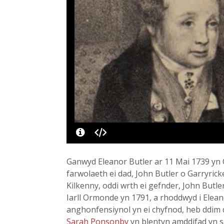
Ganwyd Eleanor Butler ar 11 Mai 1739 yn C
farwolaeth ei dad, John Butler o Garryric
Kilkenny, oddi wrth ei gefnder, John Butler
Iarll Ormonde yn 1791, a rhoddwyd i Elean
anghonfensiynol yn ei chyfnod, heb ddim 
Sarah Ponsonby
yn blentyn amddifad yn s