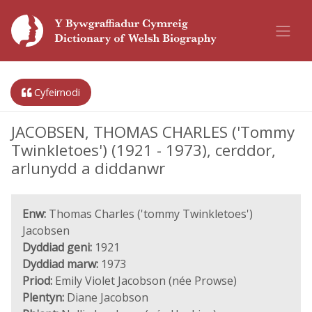
Cyfeirnodi
JACOBSEN, THOMAS CHARLES ('Tommy
Twinkletoes') (1921 - 1973), cerddor,
arlunydd a diddanwr
Enw:
Thomas Charles ('tommy Twinkletoes')
Jacobsen
Dyddiad geni:
1921
Dyddiad marw:
1973
Priod:
Emily Violet Jacobson (née Prowse)
Plentyn:
Diane Jacobson