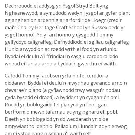
Dechreuodd ei addysg yn Ysgol Stryd Bolt yng
Nghasnewydd, a symudodd wedyn i ysgol ar gyfer plant
ag anghenion arbennig ar arfordir de Lloegr (credir
mai'r Chailey Heritage Craft School yn Sussex oedd yr
ysgol honno). Yn y fan honno y dysgodd Tommy
gelfyddyd caligraffeg. Defnyddiodd ei sgiliau caligraffeg
i lunio arwyddion ac roedd wrth ei fodd yn arlunio.
Byddai ei deulu a'i ffrindiau'n casglu cardbord iddo
wneud ei luniau arno a byddai'n gwerthu ei waith.
Cafodd Tommy Jacobsen yrfa hir fel cerddor a
diddanwr. Byddai ei deulu'n mwynhau gwrando arno'n
chwarae'r piano (a gyflawnodd trwy wasgu'r nodau
gyda bysedd ei draed), a byddent yn cydganu'n aml.
Roedd yn boblogaidd fel pianydd yn lleol, gan
berfformio mewn tafarnau ac yng nghartrefi pobl.
Daeth yn boblogaidd yn ddiweddarach yn sioe
amrywiaethol deithiol Palladium Llundain ac yn enwog
am ei ystod eang o sgilau a'i waith celf.