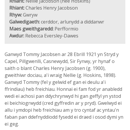
Rhiant:
Nellie Jacobson (née Hoskins)
Rhiant:
Charles Henry Jacobson
Rhyw:
Gwryw
Galwedigaeth:
cerddor, arlunydd a diddanwr
Maes gweithgaredd:
Perfformio
Awdur:
Rebecca Eversley-Dawes
Ganwyd Tommy Jacobsen ar 28 Ebrill 1921 yn Stryd y
Capel, Pillgwenlli, Casnewydd, Sir Fynwy, yr hynaf o
saith o blant Charles Henry Jacobsen (g. 1900),
gweithiwr dociau, a'i wraig Nellie (g. Hoskins, 1898).
Ganwyd Tommy (fel y gelwid ef gan ei deulu a'i
ffrindiau) heb freichiau. Honnai ei fam fod yr anabledd
wedi ei achosi pan ddychrynwyd hi gan geffyl yn ystod
ei beichiogrwydd (cred gyffredin ar y pryd). Gwelwyd ei
allu i ymdopi heb freichiau am y tro cyntaf ac yntau'n
faban pan ddefnyddiodd fysedd ei draed i osod dymi yn
ei geg.