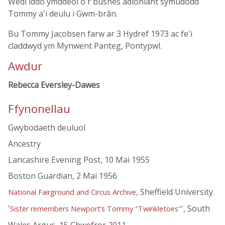
Wedi iddo ymddeol o'r busnes adloniant symudodd
Tommy a'i deulu i Gwm-brân.
Bu Tommy Jacobsen farw ar 3 Hydref 1973 ac fe'i
claddwyd ym Mynwent Panteg, Pontypwl.
Awdur
Rebecca Eversley-Dawes
Ffynonellau
Gwybodaeth deuluol
Ancestry
Lancashire Evening Post, 10 Mai 1955
Boston Guardian, 2 Mai 1956
, Sheffield University
National Fairground and Circus Archive
'
', South
Sister remembers Newport’s Tommy "Twinkletoes"