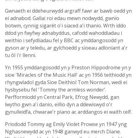
Gwnaeth ei ddeheurwydd argraff fawr ar bawb oedd yn
ei adnabod. Gallai roi edau mewn nodwydd, gwnïo
botwm, cynnig sigarét o'i siaced a'i thanio. Wrth iddo
ddod yn fwyfwy adnabyddus, cafodd wahoddiadau i
weithio i sefydliadau fel y BBC ac ymddangosodd yn
gyson ar y teledu, ar gylchoedd y sioeau adloniant a'r
tu ôl i'r llenni.
Yn 1955 ymddangosodd yn y Preston Hippodrome yn y
sioe 'Miracles of the Music Hall' ac yn 1956 teithiodd yn
rhyngwladol gyda Sioe Deithiol Tom Norman, wedi ei
hysbysebu fel 'Tommy the armless wonder'.
Perfformiodd yn Central Park, Efrog Newydd, gan
lwytho gwn a'i danio, eillio dyn a ddewiswyd o'r
gynulleidfa, chwarae'r piano ac arddangos ei waith celf.
Priododd Tommy ag Emily Violet Prowse yn 1947 yng
Nghasnewydd ac yn 1948 ganwyd eu merch Diane.