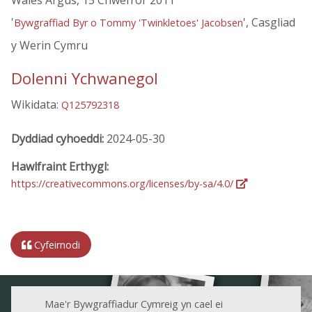
Wales Argus, 15 Chwefror 2011
'
', Casgliad
Bywgraffiad Byr o Tommy 'Twinkletoes' Jacobsen
y Werin Cymru
Dolenni Ychwanegol
Wikidata:
Q125792318
Dyddiad cyhoeddi:
2024-05-30
Hawlfraint Erthygl:
https://creativecommons.org/licenses/by-sa/4.0/
Cyfeirnodi
Mae'r Bywgraffiadur Cymreig yn cael ei