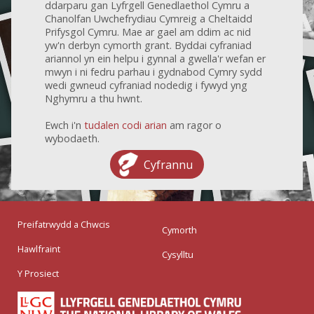
ddarparu gan Lyfrgell Genedlaethol Cymru a
Chanolfan Uwchefrydiau Cymreig a Cheltaidd
Prifysgol Cymru. Mae ar gael am ddim ac nid
yw'n derbyn cymorth grant. Byddai cyfraniad
ariannol yn ein helpu i gynnal a gwella'r wefan er
mwyn i ni fedru parhau i gydnabod Cymry sydd
wedi gwneud cyfraniad nodedig i fywyd yng
Nghymru a thu hwnt.
Ewch i'n
tudalen codi arian
am ragor o
wybodaeth.
Cyfrannu
Preifatrwydd a Chwcis
Cymorth
Hawlfraint
Cysylltu
Y Prosiect