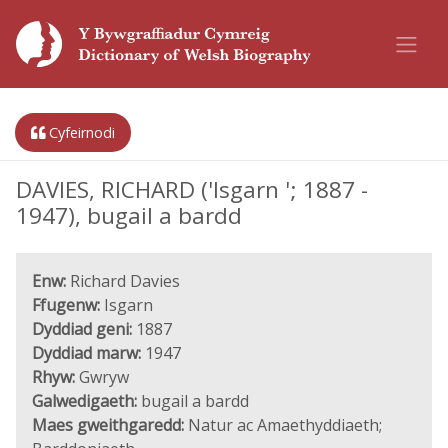
Cyfeirnodi
DAVIES, RICHARD ('Isgarn '; 1887 -
1947), bugail a bardd
Enw:
Richard Davies
Ffugenw:
Isgarn
Dyddiad geni:
1887
Dyddiad marw:
1947
Rhyw:
Gwryw
Galwedigaeth:
bugail a bardd
Maes gweithgaredd:
Natur ac Amaethyddiaeth;