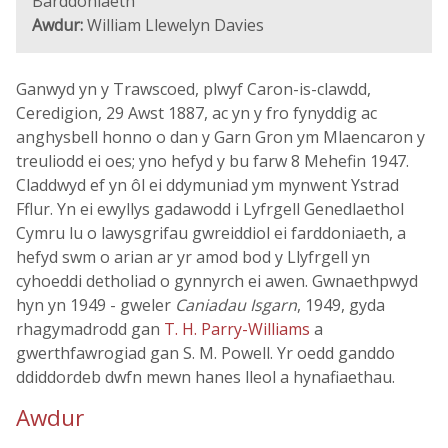
Barddoniaeth
Awdur:
William Llewelyn Davies
Ganwyd yn y Trawscoed, plwyf Caron-is-clawdd,
Ceredigion, 29 Awst 1887, ac yn y fro fynyddig ac
anghysbell honno o dan y Garn Gron ym Mlaencaron y
treuliodd ei oes; yno hefyd y bu farw 8 Mehefin 1947.
Claddwyd ef yn ôl ei ddymuniad ym mynwent Ystrad
Fflur. Yn ei ewyllys gadawodd i Lyfrgell Genedlaethol
Cymru lu o lawysgrifau gwreiddiol ei farddoniaeth, a
hefyd swm o arian ar yr amod bod y Llyfrgell yn
cyhoeddi detholiad o gynnyrch ei awen. Gwnaethpwyd
hyn yn 1949 - gweler
Caniadau Isgarn
, 1949, gyda
rhagymadrodd gan
T. H. Parry-Williams
a
gwerthfawrogiad gan S. M. Powell. Yr oedd ganddo
ddiddordeb dwfn mewn hanes lleol a hynafiaethau.
Awdur