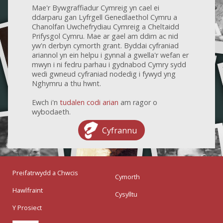
Mae'r Bywgraffiadur Cymreig yn cael ei
ddarparu gan Lyfrgell Genedlaethol Cymru a
Chanolfan Uwchefrydiau Cymreig a Cheltaidd
Prifysgol Cymru. Mae ar gael am ddim ac nid
yw'n derbyn cymorth grant. Byddai cyfraniad
ariannol yn ein helpu i gynnal a gwella'r wefan er
mwyn i ni fedru parhau i gydnabod Cymry sydd
wedi gwneud cyfraniad nodedig i fywyd yng
Nghymru a thu hwnt.
Ewch i'n
tudalen codi arian
am ragor o
wybodaeth.
Cyfrannu
Preifatrwydd a Chwcis
Cymorth
Hawlfraint
Cysylltu
Y Prosiect