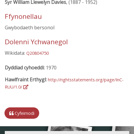
Syr William Llewelyn Davies
, (1887 - 1952)
Ffynonellau
Gwybodaeth bersonol
Dolenni Ychwanegol
Wikidata:
Q20804750
Dyddiad cyhoeddi:
1970
Hawlfraint Erthygl:
http://rightsstatements.org/page/InC-
RUU/1.0/
Cyfeirnodi