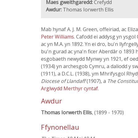
Maes gweithgaredd:
Crefydd
Awdur:
Thomas Iorwerth Ellis
Mab hynaf A. J. M. Green, offeiriad, ac Eli
Peter Williams
. Cafodd ei addysg yn ysgol
ac yn M.A. yn 1892. Yn ei dro, bu'n llyfrge
bu'n gurad ac yna'n ficer Aberdâr o 1893 
esgobaeth newydd Mynwy yn 1921, ef oedd
(1934) yn archesgob Cymru, a daliodd y swy
(1911), a D.C.L. (1938), ym Mhrifysgol R
Diocese of Llandaff
(1907), a
The Constitut
Arglwydd Merthyr cyntaf
.
Awdur
Thomas Iorwerth Ellis
, (1899 - 1970)
Ffynonellau