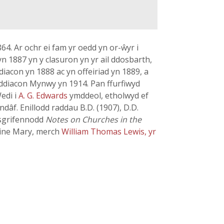
864. Ar ochr ei fam yr oedd yn or-ŵyr i
n 1887 yn y clasuron yn yr ail ddosbarth,
ddiacon yn 1888 ac yn offeiriad yn 1889, a
hddiacon Mynwy yn 1914. Pan ffurfiwyd
edi i
A. G. Edwards
ymddeol, etholwyd ef
dâf. Enillodd raddau B.D. (1907), D.D.
Ysgrifennodd
Notes on Churches in the
rine Mary, merch
William Thomas Lewis, yr