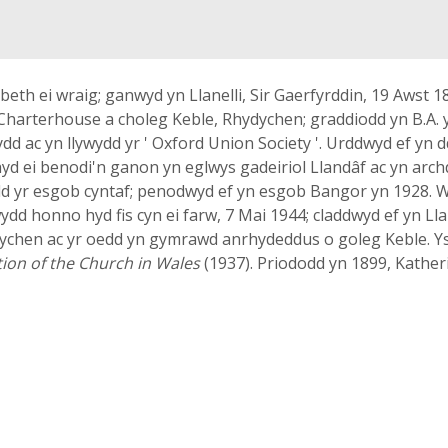
zabeth ei wraig; ganwyd yn Llanelli, Sir Gaerfyrddin, 19 Awst 1
 Charterhouse a choleg Keble, Rhydychen; graddiodd yn B.A. y
llydd ac yn llywydd yr ' Oxford Union Society '. Urddwyd ef yn 
hyd ei benodi'n ganon yn eglwys gadeiriol Llandâf ac yn arc
 yr esgob cyntaf; penodwyd ef yn esgob Bangor yn 1928. W
dd honno hyd fis cyn ei farw, 7 Mai 1944; claddwyd ef yn Llan
hydychen ac yr oedd yn gymrawd anrhydeddus o goleg Keble. 
ion of the Church in Wales
(1937). Priododd yn 1899, Kathe