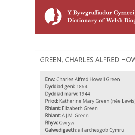
GREEN, CHARLES ALFRED HOWEL
Enw:
Charles Alfred Howell Green
Dyddiad geni:
1864
Dyddiad marw:
1944
Priod:
Katherine Mary Green (née Lewis
Rhiant:
Elizabeth Green
Rhiant:
A.J.M. Green
Rhyw:
Gwryw
Galwedigaeth:
ail archesgob Cymru