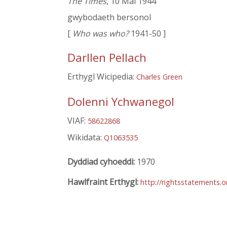
The Times
, 10 Mai 1944
gwybodaeth bersonol
[
Who was who?
1941-50 ]
Darllen Pellach
Erthygl Wicipedia:
Charles Green
Dolenni Ychwanegol
VIAF:
58622868
Wikidata:
Q1063535
Dyddiad cyhoeddi:
1970
Hawlfraint Erthygl:
http://rightsstatements.