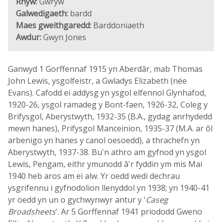
Rhyw:
Gwryw
Galwedigaeth:
bardd
Maes gweithgaredd:
Barddoniaeth
Awdur:
Gwyn Jones
Ganwyd 1 Gorffennaf 1915 yn Aberdâr, mab Thomas
John Lewis, ysgolfeistr, a Gwladys Elizabeth (née
Evans). Cafodd ei addysg yn ysgol elfennol Glynhafod,
1920-26, ysgol ramadeg y Bont-faen, 1926-32, Coleg y
Brifysgol, Aberystwyth, 1932-35 (B.A., gydag anrhydedd
mewn hanes), Prifysgol Manceinion, 1935-37 (M.A. ar ôl
arbenigo yn hanes y canol oesoedd), a thrachefn yn
Aberystwyth, 1937-38. Bu'n athro am gyfnod yn ysgol
Lewis, Pengam, eithr ymunodd â'r fyddin ym mis Mai
1940 heb aros am ei alw. Yr oedd wedi dechrau
ysgrifennu i gyfnodolion llenyddol yn 1938; yn 1940-41
yr oedd yn un o gychwynwyr antur y '
Caseg
Broadsheets
'. Ar 5 Gorffennaf 1941 priododd Gweno