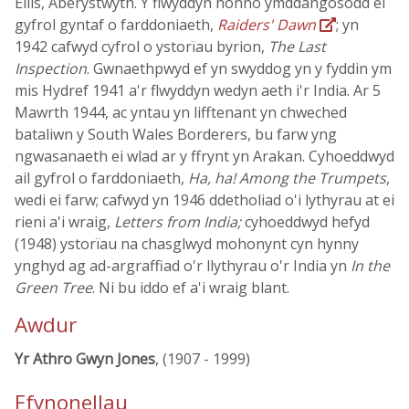
Ellis, Aberystwyth. Y flwyddyn honno ymddangosodd ei
gyfrol gyntaf o farddoniaeth,
Raiders' Dawn
; yn
1942 cafwyd cyfrol o ystorïau byrion,
The Last
Inspection
. Gwnaethpwyd ef yn swyddog yn y fyddin ym
mis Hydref 1941 a'r flwyddyn wedyn aeth i'r India. Ar 5
Mawrth 1944, ac yntau yn lifftenant yn chweched
bataliwn y South Wales Borderers, bu farw yng
ngwasanaeth ei wlad ar y ffrynt yn Arakan. Cyhoeddwyd
ail gyfrol o farddoniaeth,
Ha, ha! Among the Trumpets
,
wedi ei farw; cafwyd yn 1946 ddetholiad o'i lythyrau at ei
rieni a'i wraig,
Letters from India;
cyhoeddwyd hefyd
(1948) ystorïau na chasglwyd mohonynt cyn hynny
ynghyd ag ad-argraffiad o'r llythyrau o'r India yn
In the
Green Tree
. Ni bu iddo ef a'i wraig blant.
Awdur
Yr Athro Gwyn Jones
, (1907 - 1999)
Ffynonellau