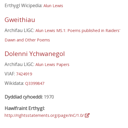
Erthygl Wicipedia:
Alun Lewis
Gweithiau
Archifau LlGC:
Alun Lewis MS.1: Poems published in Raiders'
Dawn and Other Poems
Dolenni Ychwanegol
Archifau LlGC:
Alun Lewis Papers
VIAF:
7424919
Wikidata:
Q3399847
Dyddiad cyhoeddi:
1970
Hawlfraint Erthygl:
http://rightsstatements.org/page/InC/1.0/