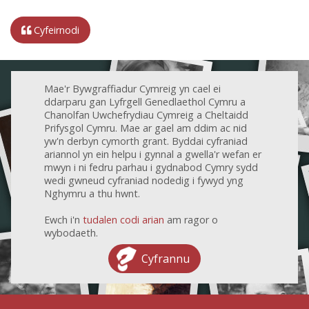
Cyfeirnodi
Mae'r Bywgraffiadur Cymreig yn cael ei
ddarparu gan Lyfrgell Genedlaethol Cymru a
Chanolfan Uwchefrydiau Cymreig a Cheltaidd
Prifysgol Cymru. Mae ar gael am ddim ac nid
yw'n derbyn cymorth grant. Byddai cyfraniad
ariannol yn ein helpu i gynnal a gwella'r wefan er
mwyn i ni fedru parhau i gydnabod Cymry sydd
wedi gwneud cyfraniad nodedig i fywyd yng
Nghymru a thu hwnt.
Ewch i'n
tudalen codi arian
am ragor o
wybodaeth.
Cyfrannu