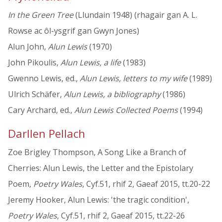
In the Green Tree
(Llundain 1948) (rhagair gan A. L.
Rowse ac ôl-ysgrif gan Gwyn Jones)
Alun John,
Alun Lewis
(1970)
John Pikoulis,
Alun Lewis, a life
(1983)
Gwenno Lewis, ed.,
Alun Lewis, letters to my wife
(1989)
Ulrich Schäfer,
Alun Lewis, a bibliography
(1986)
Cary Archard, ed.,
Alun Lewis Collected Poems
(1994)
Darllen Pellach
Zoe Brigley Thompson, A Song Like a Branch of
Cherries: Alun Lewis, the Letter and the Epistolary
Poem,
Poetry Wales
, Cyf.51, rhif 2, Gaeaf 2015, tt.20-22
Jeremy Hooker, Alun Lewis: 'the tragic condition',
Poetry Wales
, Cyf.51, rhif 2, Gaeaf 2015, tt.22-26