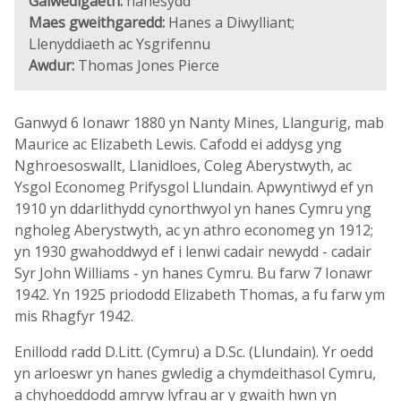
Galwedigaeth:
hanesydd
Maes gweithgaredd:
Hanes a Diwylliant;
Llenyddiaeth ac Ysgrifennu
Awdur:
Thomas Jones Pierce
Ganwyd 6 Ionawr 1880 yn Nanty Mines, Llangurig, mab
Maurice ac Elizabeth Lewis. Cafodd ei addysg yng
Nghroesoswallt, Llanidloes, Coleg Aberystwyth, ac
Ysgol Economeg Prifysgol Llundain. Apwyntiwyd ef yn
1910 yn ddarlithydd cynorthwyol yn hanes Cymru yng
ngholeg Aberystwyth, ac yn athro economeg yn 1912;
yn 1930 gwahoddwyd ef i lenwi cadair newydd - cadair
Syr John Williams - yn hanes Cymru. Bu farw 7 Ionawr
1942. Yn 1925 priododd Elizabeth Thomas, a fu farw ym
mis Rhagfyr 1942.
Enillodd radd D.Litt. (Cymru) a D.Sc. (Llundain). Yr oedd
yn arloeswr yn hanes gwledig a chymdeithasol Cymru,
a chyhoeddodd amryw lyfrau ar y gwaith hwn yn