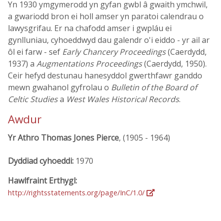
Yn 1930 ymgymerodd yn gyfan gwbl â gwaith ymchwil,
a gwariodd bron ei holl amser yn paratoi calendrau o
lawysgrifau. Er na chafodd amser i gwpláu ei
gynlluniau, cyhoeddwyd dau galendr o'i eiddo - yr ail ar
ôl ei farw - sef
Early Chancery Proceedings
(Caerdydd,
1937) a
Augmentations Proceedings
(Caerdydd, 1950).
Ceir hefyd destunau hanesyddol gwerthfawr ganddo
mewn gwahanol gyfrolau o
Bulletin of the Board of
Celtic Studies
a
West Wales Historical Records
.
Awdur
Yr Athro Thomas Jones Pierce
, (1905 - 1964)
Dyddiad cyhoeddi:
1970
Hawlfraint Erthygl:
http://rightsstatements.org/page/InC/1.0/