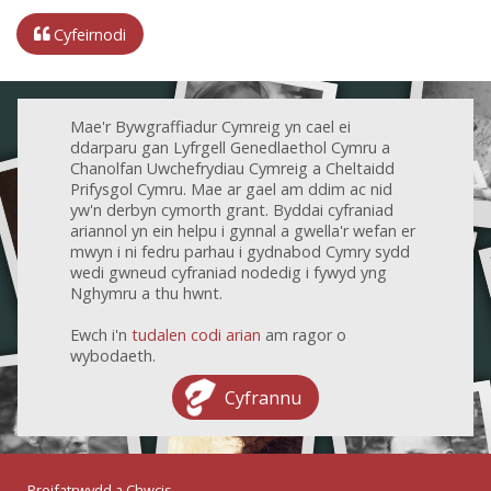
Cyfeirnodi
Mae'r Bywgraffiadur Cymreig yn cael ei
ddarparu gan Lyfrgell Genedlaethol Cymru a
Chanolfan Uwchefrydiau Cymreig a Cheltaidd
Prifysgol Cymru. Mae ar gael am ddim ac nid
yw'n derbyn cymorth grant. Byddai cyfraniad
ariannol yn ein helpu i gynnal a gwella'r wefan er
mwyn i ni fedru parhau i gydnabod Cymry sydd
wedi gwneud cyfraniad nodedig i fywyd yng
Nghymru a thu hwnt.
Ewch i'n
tudalen codi arian
am ragor o
wybodaeth.
Cyfrannu
Preifatrwydd a Chwcis