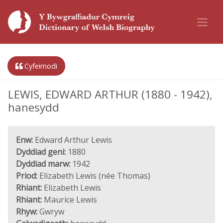
Cyfeirnodi
LEWIS, EDWARD ARTHUR (1880 - 1942),
hanesydd
Enw:
Edward Arthur Lewis
Dyddiad geni:
1880
Dyddiad marw:
1942
Priod:
Elizabeth Lewis (née Thomas)
Rhiant:
Elizabeth Lewis
Rhiant:
Maurice Lewis
Rhyw:
Gwryw