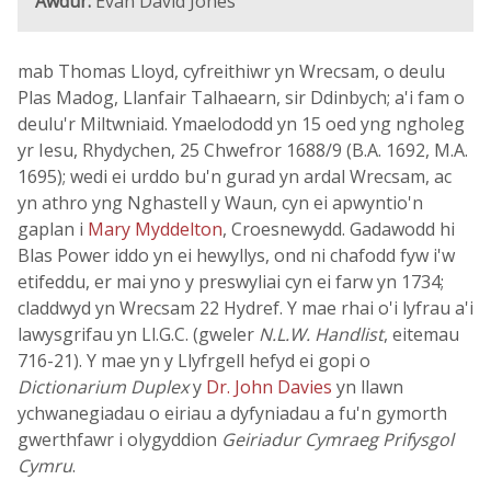
Awdur:
Evan David Jones
mab Thomas Lloyd, cyfreithiwr yn Wrecsam, o deulu
Plas Madog, Llanfair Talhaearn, sir Ddinbych; a'i fam o
deulu'r Miltwniaid. Ymaelododd yn 15 oed yng ngholeg
yr Iesu, Rhydychen, 25 Chwefror 1688/9 (B.A. 1692, M.A.
1695); wedi ei urddo bu'n gurad yn ardal Wrecsam, ac
yn athro yng Nghastell y Waun, cyn ei apwyntio'n
gaplan i
Mary Myddelton
, Croesnewydd. Gadawodd hi
Blas Power iddo yn ei hewyllys, ond ni chafodd fyw i'w
etifeddu, er mai yno y preswyliai cyn ei farw yn 1734;
claddwyd yn Wrecsam 22 Hydref. Y mae rhai o'i lyfrau a'i
lawysgrifau yn Ll.G.C. (gweler
N.L.W. Handlist
, eitemau
716-21). Y mae yn y Llyfrgell hefyd ei gopi o
Dictionarium Duplex
y
Dr. John Davies
yn llawn
ychwanegiadau o eiriau a dyfyniadau a fu'n gymorth
gwerthfawr i olygyddion
Geiriadur Cymraeg Prifysgol
Cymru
.