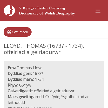
Cyfeirnodi
LLOYD, THOMAS (1673? - 1734),
offeiriad a geiriadurwr
Enw:
Thomas Lloyd
Dyddiad geni:
1673?
Dyddiad marw:
1734
Rhyw:
Gwryw
Galwedigaeth:
offeiriad a geiriadurwr
Maes gweithgaredd:
Crefydd; Ysgolheictod ac
Ieithoedd