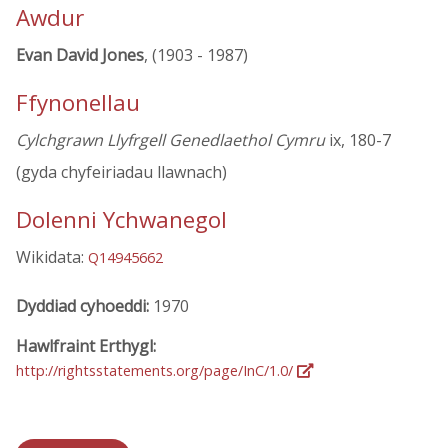
Awdur
Evan David Jones
, (1903 - 1987)
Ffynonellau
Cylchgrawn Llyfrgell Genedlaethol Cymru
ix, 180-7
(gyda chyfeiriadau llawnach)
Dolenni Ychwanegol
Wikidata:
Q14945662
Dyddiad cyhoeddi:
1970
Hawlfraint Erthygl:
http://rightsstatements.org/page/InC/1.0/