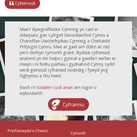
Cyfeirnodi
Mae'r Bywgraffiadur Cymreig yn cael ei
ddarparu gan Lyfrgell Genedlaethol Cymru a
Chanolfan Uwchefrydiau Cymreig a Cheltaidd
Prifysgol Cymru. Mae ar gael am ddim ac nid
yw'n derbyn cymorth grant. Byddai cyfraniad
ariannol yn ein helpu i gynnal a gwella'r wefan er
mwyn i ni fedru parhau i gydnabod Cymry sydd
wedi gwneud cyfraniad nodedig i fywyd yng
Nghymru a thu hwnt.
Ewch i'n
tudalen codi arian
am ragor o
wybodaeth.
Cyfrannu
Preifatrwydd a Chwcis
Cymorth