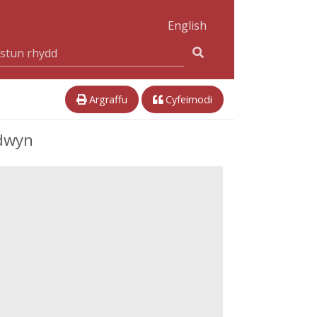
English
Argraffu
Cyfeirnodi
ldwyn