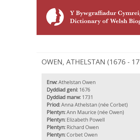
OWEN, ATHELSTAN (1676 - 1731
Enw:
Athelstan Owen
Dyddiad geni:
1676
Dyddiad marw:
1731
Priod:
Anna Athelstan (née Corbet)
Plentyn:
Ann Maurice (née Owen)
Plentyn:
Elizabeth Powell
Plentyn:
Richard Owen
Plentyn:
Corbet Owen