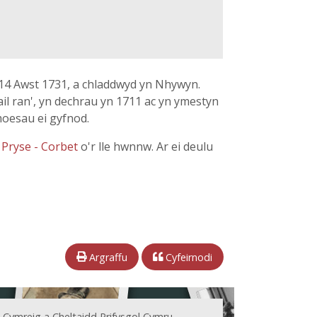
 14 Awst 1731, a chladdwyd yn Nhywyn.
il ran', yn dechrau yn 1711 ac yn ymestyn
moesau ei gyfnod.
 Pryse - Corbet
o'r lle hwnnw. Ar ei deulu
Argraffu
Cyfeirnodi
 Cymreig a Cheltaidd Prifysgol Cymru.