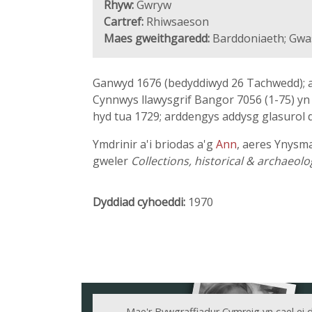
Rhyw:
Gwryw
Cartref:
Rhiwsaeson
Maes gweithgaredd:
Barddoniaeth; Gwas
Ganwyd 1676 (bedyddiwyd 26 Tachwedd); ae
Cynnwys llawysgrif Bangor 7056 (1-75) yn 
hyd tua 1729; arddengys addysg glasurol d
Ymdrinir a'i briodas a'g
Ann
, aeres Ynysma
gweler
Collections, historical & archaeol
Dyddiad cyhoeddi:
1970
Mae'r Bywgraffiadur Cymreig yn cael ei 