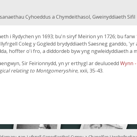
anaethau Cyhoeddus a Chymdeithasol, Gweinyddiaeth Sifil
th i Rydychen yn 1693; bu'n siryf Meirion yn 1726; bu farw
llyfrgell Coleg y Gogledd brydyddiaeth Saesneg ganddo, 'yr a
da, hoffter o'i fro, a diddordeb byw yng ngwleidyddiaeth a 
engwyn, Sir Feirionnydd, yn yr erthygl ar deuluoedd
Wynn -
ogical relating to Montgomeryshire
, xxii, 35-43.
ddarparu gan Lyfrgell Genedlaethol Cymru a Chanolfan Uwchefrydiau