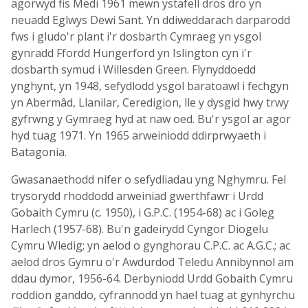
agorwyd fis Medi 1961 mewn ystafell dros dro yn
neuadd Eglwys Dewi Sant. Yn ddiweddarach darparodd
fws i gludo'r plant i'r dosbarth Cymraeg yn ysgol
gynradd Ffordd Hungerford yn Islington cyn i'r
dosbarth symud i Willesden Green. Flynyddoedd
ynghynt, yn 1948, sefydlodd ysgol baratoawl i fechgyn
yn Abermâd, Llanilar, Ceredigion, lle y dysgid hwy trwy
gyfrwng y Gymraeg hyd at naw oed. Bu'r ysgol ar agor
hyd tuag 1971. Yn 1965 arweiniodd ddirprwyaeth i
Batagonia.
Gwasanaethodd nifer o sefydliadau yng Nghymru. Fel
trysorydd rhoddodd arweiniad gwerthfawr i Urdd
Gobaith Cymru (c. 1950), i G.P.C. (1954-68) ac i Goleg
Harlech (1957-68). Bu'n gadeirydd Cyngor Diogelu
Cymru Wledig; yn aelod o gynghorau C.P.C. ac A.G.C.; ac
aelod dros Gymru o'r Awdurdod Teledu Annibynnol am
ddau dymor, 1956-64. Derbyniodd Urdd Gobaith Cymru
roddion ganddo, cyfrannodd yn hael tuag at gynhyrchu