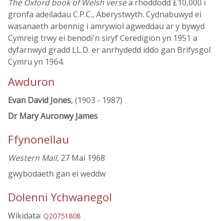
The Oxford book of Welsh verse
a rhoddodd £10,000 i
gronfa adeiladau C.P.C., Aberystwyth. Cydnabuwyd ei
wasanaeth arbennig i amrywiol agweddau ar y bywyd
Cymreig trwy ei benodi'n siryf Ceredigion yn 1951 a
dyfarnwyd gradd LL.D. er anrhydedd iddo gan Brifysgol
Cymru yn 1964.
Awduron
Evan David Jones
, (1903 - 1987)
Dr Mary Auronwy James
Ffynonellau
Western Mail
, 27 Mai 1968
gwybodaeth gan ei weddw
Dolenni Ychwanegol
Wikidata:
Q20751808