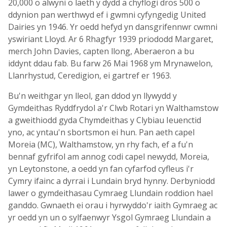
20,000 o alwyni o laeth y dydd a chyflogi dros 500 o
ddynion pan werthwyd ef i gwmni cyfyngedig United
Dairies yn 1946. Yr oedd hefyd yn dansgrifennwr cwmni
yswiriant Lloyd. Ar 6 Rhagfyr 1939 priododd Margaret,
merch John Davies, capten llong, Aberaeron a bu
iddynt ddau fab. Bu farw 26 Mai 1968 ym Mrynawelon,
Llanrhystud, Ceredigion, ei gartref er 1963.
Bu'n weithgar yn lleol, gan ddod yn llywydd y
Gymdeithas Ryddfrydol a'r Clwb Rotari yn Walthamstow
a gweithiodd gyda Chymdeithas y Clybiau Ieuenctid
yno, ac yntau'n sbortsmon ei hun. Pan aeth capel
Moreia (MC), Walthamstow, yn rhy fach, ef a fu'n
bennaf gyfrifol am annog codi capel newydd, Moreia,
yn Leytonstone, a oedd yn fan cyfarfod cyfleus i'r
Cymry ifainc a dyrrai i Lundain bryd hynny. Derbyniodd
lawer o gymdeithasau Cymraeg Llundain roddion hael
ganddo. Gwnaeth ei orau i hyrwyddo'r iaith Gymraeg ac
yr oedd yn un o sylfaenwyr Ysgol Gymraeg Llundain a