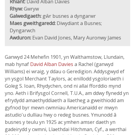
Rhiant:
David Alban Davies
Rhyw:
Gwryw
Galwedigaeth:
gŵr busnes a dyngarwr
Maes gweithgaredd:
Diwydiant a Busnes;
Dyngarwch
Awduron:
Evan David Jones, Mary Auronwy James
Ganwyd 24 Mehefin 1901, yn Walthamstow, Llundain,
mab hynaf
David Alban Davies
a Rachel (ganwyd
Williams) ei wraig, y ddau o Geredigion. Addysgwyd ef
yn ysgol Merchant Taylors, ac enillodd ysgoloriaeth i
Goleg S. Ioan, Rhydychen, ond ni allai fforddio mynd
yno. Aeth i Brifysgol Cornell, T.U.A., am ddwy flynedd yn
efrydydd amaethyddiaeth a llaetheg a gweithiodd am
gyfnod byr mewn cwmnïau Americanaidd er mwyn
astudio'u dulliau hwy o redeg busnes. Ymunodd â
busnes y teulu yn 1925 ac ymhen amser daeth yn
gadeirydd y cwmni, Llaethdai Hitchman, Cyf., a werthai