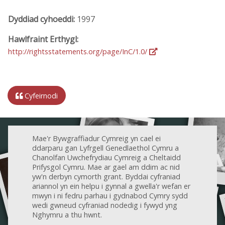
Dyddiad cyhoeddi:
1997
Hawlfraint Erthygl:
http://rightsstatements.org/page/InC/1.0/
Cyfeirnodi
Mae'r Bywgraffiadur Cymreig yn cael ei
ddarparu gan Lyfrgell Genedlaethol Cymru a
Chanolfan Uwchefrydiau Cymreig a Cheltaidd
Prifysgol Cymru. Mae ar gael am ddim ac nid
yw'n derbyn cymorth grant. Byddai cyfraniad
ariannol yn ein helpu i gynnal a gwella'r wefan er
mwyn i ni fedru parhau i gydnabod Cymry sydd
wedi gwneud cyfraniad nodedig i fywyd yng
Nghymru a thu hwnt.