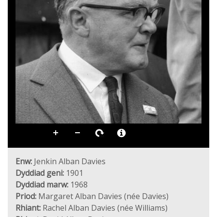
Enw:
Jenkin Alban Davies
Dyddiad geni:
1901
Dyddiad marw:
1968
Priod:
Margaret Alban Davies (née Davies)
Rhiant:
Rachel Alban Davies (née Williams)