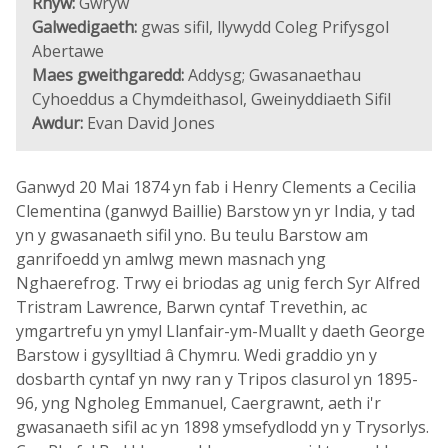
Rhyw:
Gwryw
Galwedigaeth:
gwas sifil, llywydd Coleg Prifysgol
Abertawe
Maes gweithgaredd:
Addysg; Gwasanaethau
Cyhoeddus a Chymdeithasol, Gweinyddiaeth Sifil
Awdur:
Evan David Jones
Ganwyd 20 Mai 1874 yn fab i Henry Clements a Cecilia
Clementina (ganwyd Baillie) Barstow yn yr India, y tad
yn y gwasanaeth sifil yno. Bu teulu Barstow am
ganrifoedd yn amlwg mewn masnach yng
Nghaerefrog. Trwy ei briodas ag unig ferch Syr Alfred
Tristram Lawrence, Barwn cyntaf Trevethin, ac
ymgartrefu yn ymyl Llanfair-ym-Muallt y daeth George
Barstow i gysylltiad â Chymru. Wedi graddio yn y
dosbarth cyntaf yn nwy ran y Tripos clasurol yn 1895-
96, yng Ngholeg Emmanuel, Caergrawnt, aeth i'r
gwasanaeth sifil ac yn 1898 ymsefydlodd yn y Trysorlys.