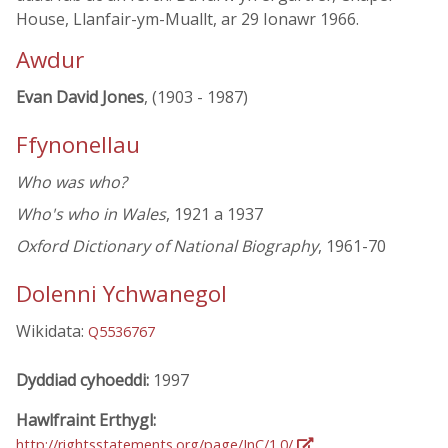
House, Llanfair-ym-Muallt, ar 29 Ionawr 1966.
Awdur
Evan David Jones
, (1903 - 1987)
Ffynonellau
Who was who?
Who's who in Wales
, 1921 a 1937
Oxford Dictionary of National Biography
, 1961-70
Dolenni Ychwanegol
Wikidata:
Q5536767
Dyddiad cyhoeddi:
1997
Hawlfraint Erthygl:
http://rightsstatements.org/page/InC/1.0/