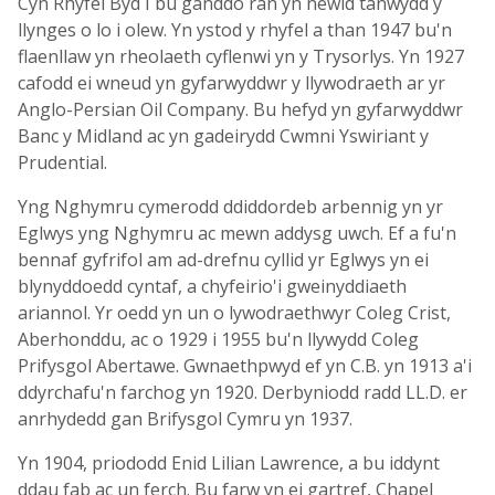
Cyn Rhyfel Byd I bu ganddo ran yn newid tanwydd y
llynges o lo i olew. Yn ystod y rhyfel a than 1947 bu'n
flaenllaw yn rheolaeth cyflenwi yn y Trysorlys. Yn 1927
cafodd ei wneud yn gyfarwyddwr y llywodraeth ar yr
Anglo-Persian Oil Company. Bu hefyd yn gyfarwyddwr
Banc y Midland ac yn gadeirydd Cwmni Yswiriant y
Prudential.
Yng Nghymru cymerodd ddiddordeb arbennig yn yr
Eglwys yng Nghymru ac mewn addysg uwch. Ef a fu'n
bennaf gyfrifol am ad-drefnu cyllid yr Eglwys yn ei
blynyddoedd cyntaf, a chyfeirio'i gweinyddiaeth
ariannol. Yr oedd yn un o lywodraethwyr Coleg Crist,
Aberhonddu, ac o 1929 i 1955 bu'n llywydd Coleg
Prifysgol Abertawe. Gwnaethpwyd ef yn C.B. yn 1913 a'i
ddyrchafu'n farchog yn 1920. Derbyniodd radd LL.D. er
anrhydedd gan Brifysgol Cymru yn 1937.
Yn 1904, priododd Enid Lilian Lawrence, a bu iddynt
ddau fab ac un ferch. Bu farw yn ei gartref, Chapel