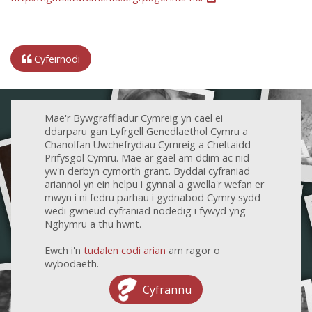
Cyfeirnodi
Mae'r Bywgraffiadur Cymreig yn cael ei
ddarparu gan Lyfrgell Genedlaethol Cymru a
Chanolfan Uwchefrydiau Cymreig a Cheltaidd
Prifysgol Cymru. Mae ar gael am ddim ac nid
yw'n derbyn cymorth grant. Byddai cyfraniad
ariannol yn ein helpu i gynnal a gwella'r wefan er
mwyn i ni fedru parhau i gydnabod Cymry sydd
wedi gwneud cyfraniad nodedig i fywyd yng
Nghymru a thu hwnt.
Ewch i'n
tudalen codi arian
am ragor o
wybodaeth.
Cyfrannu