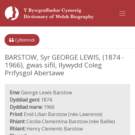
Cyfeirnodi
BARSTOW, Syr GEORGE LEWIS, (1874 -
1966), gwas sifil, llywydd Coleg
Prifysgol Abertawe
Enw:
George Lewis Barstow
Dyddiad geni:
1874
Dyddiad marw:
1966
Priod:
Enid Lilian Barstow (née Lawrence)
Rhiant:
Cecilia Clementina Barstow (née Baillie)
Rhiant:
Henry Clements Barstow