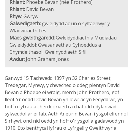
Rhiant:
Phoebe Bevan (née Prothero)
Rhiant:
David Bevan
Rhyw:
Gwryw
Galwedigaeth:
gwleidydd ac un o sylfaenwyr y
Wladwriaeth Les
Maes gweithgaredd:
Gwleidyddiaeth a Mudiadau
Gwleidyddol; Gwasanaethau Cyhoeddus a
Chymdeithasol, Gweinyddiaeth Sifil
Awdur:
John Graham Jones
Ganwyd 15 Tachwedd 1897 yn 32 Charles Street,
Tredegar, Mynwy, y chweched o ddeg plentyn David
Bevan a Phoebe ei wraig, merch John Prothero, gof
lleol. Yr oedd David Bevan yn löwr ac yn Fedyddiwr, yn
hoff o lyfrau a cherddoriaeth a chafodd ddylanwad
sylweddol ar ei fab. Aeth Aneurin Bevan i ysgol elfennol
Sirhywi, ond nid oedd yn hoff o'r ysgol a gadawodd yn
1910. Eto benthycai lyfrau o Lyfrgell y Gweithwyr a