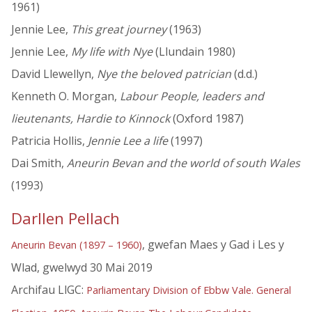
1961)
Jennie Lee,
This great journey
(1963)
Jennie Lee,
My life with Nye
(Llundain 1980)
David Llewellyn,
Nye the beloved patrician
(d.d.)
Kenneth O. Morgan,
Labour People, leaders and
lieutenants, Hardie to Kinnock
(Oxford 1987)
Patricia Hollis,
Jennie Lee a life
(1997)
Dai Smith,
Aneurin Bevan and the world of south Wales
(1993)
Darllen Pellach
, gwefan Maes y Gad i Les y
Aneurin Bevan (1897 – 1960)
Wlad, gwelwyd 30 Mai 2019
Archifau LlGC:
Parliamentary Division of Ebbw Vale. General