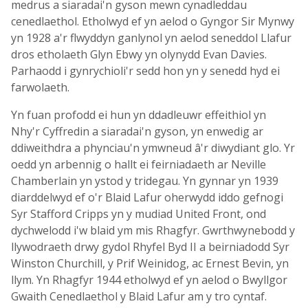
medrus a siaradai'n gyson mewn cynadleddau
cenedlaethol. Etholwyd ef yn aelod o Gyngor Sir Mynwy
yn 1928 a'r flwyddyn ganlynol yn aelod seneddol Llafur
dros etholaeth Glyn Ebwy yn olynydd Evan Davies.
Parhaodd i gynrychioli'r sedd hon yn y senedd hyd ei
farwolaeth.
Yn fuan profodd ei hun yn ddadleuwr effeithiol yn
Nhy'r Cyffredin a siaradai'n gyson, yn enwedig ar
ddiweithdra a phynciau'n ymwneud â'r diwydiant glo. Yr
oedd yn arbennig o hallt ei feirniadaeth ar Neville
Chamberlain yn ystod y tridegau. Yn gynnar yn 1939
diarddelwyd ef o'r Blaid Lafur oherwydd iddo gefnogi
Syr Stafford Cripps yn y mudiad United Front, ond
dychwelodd i'w blaid ym mis Rhagfyr. Gwrthwynebodd y
llywodraeth drwy gydol Rhyfel Byd II a beirniadodd Syr
Winston Churchill, y Prif Weinidog, ac Ernest Bevin, yn
llym. Yn Rhagfyr 1944 etholwyd ef yn aelod o Bwyllgor
Gwaith Cenedlaethol y Blaid Lafur am y tro cyntaf.