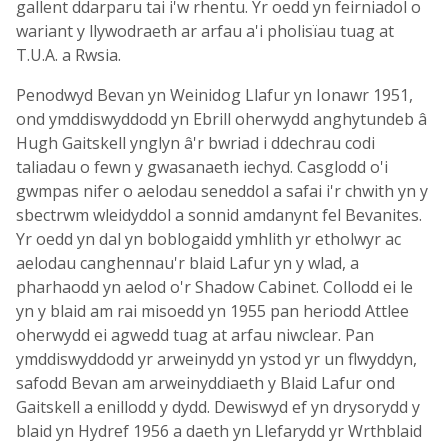
gallent ddarparu tai i'w rhentu. Yr oedd yn feirniadol o
wariant y llywodraeth ar arfau a'i pholisïau tuag at
T.U.A. a Rwsia.
Penodwyd Bevan yn Weinidog Llafur yn Ionawr 1951,
ond ymddiswyddodd yn Ebrill oherwydd anghytundeb â
Hugh Gaitskell ynglyn â'r bwriad i ddechrau codi
taliadau o fewn y gwasanaeth iechyd. Casglodd o'i
gwmpas nifer o aelodau seneddol a safai i'r chwith yn y
sbectrwm wleidyddol a sonnid amdanynt fel Bevanites.
Yr oedd yn dal yn boblogaidd ymhlith yr etholwyr ac
aelodau canghennau'r blaid Lafur yn y wlad, a
pharhaodd yn aelod o'r Shadow Cabinet. Collodd ei le
yn y blaid am rai misoedd yn 1955 pan heriodd Attlee
oherwydd ei agwedd tuag at arfau niwclear. Pan
ymddiswyddodd yr arweinydd yn ystod yr un flwyddyn,
safodd Bevan am arweinyddiaeth y Blaid Lafur ond
Gaitskell a enillodd y dydd. Dewiswyd ef yn drysorydd y
blaid yn Hydref 1956 a daeth yn Llefarydd yr Wrthblaid