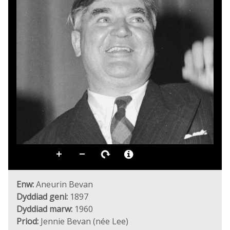
Enw:
Aneurin Bevan
Dyddiad geni:
1897
Dyddiad marw:
1960
Priod:
Jennie Bevan (née Lee)