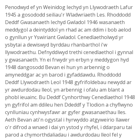
Penodwyd ef yn Weinidog Iechyd yn Llywodraeth Lafur
1945 a gosododd seiliau'r Wladwriaeth Les. Rhoddodd
Deddf Gwasanaeth Iechyd Gwladol 1946 wasanaeth
meddygol a deintyddol yn rhad ac am ddim i bob aelod
o gynllun yr Yswiriant Gwladol. Cenedlaetholwyd yr
ysbytai a dewiswyd byrddau rhanbarthol i'w
llywodraethu. Defnyddiwyd trethi cenedlaethol i gynnal
y gwasanaeth. Yn ei frwydr yn erbyn y meddygon hyd
1948 dangosodd Bevan ei hun yn arbennig o
amyneddgar ac yn barod i gyfaddawdu. Rhoddodd
Deddf Llywodraeth Leol 1948 gyfrifoldebau newydd ar
yr awdurdodau lleol, yn arbennig i ofalu am blant a
phobl ieuainc. Bu Deddf Cynhorthwy Cenedlaethol 1948
yn gyfrifol am ddileu hen Ddeddf y Tlodion a chyflwyno
cynlluniau cynhwysfawr ar gyfer gwasanaethau lles.
Aeth Bevan ati'n ogystal i hyrwyddo atgyweirio llawer
o'r difrod a wnaed i dai yn ystod y rhyfel, i ddarparu tai
parod a chymorthdaliadau i awdurdodau lleol fel y