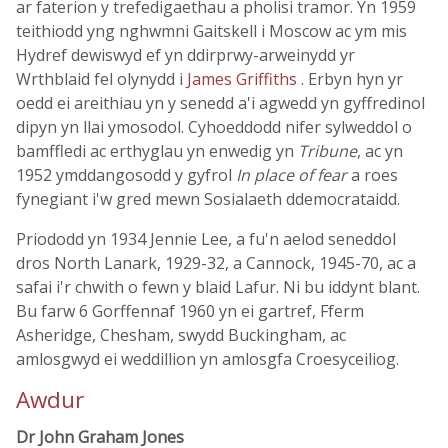
ar faterion y trefedigaethau a pholisi tramor. Yn 1959
teithiodd yng nghwmni Gaitskell i Moscow ac ym mis
Hydref dewiswyd ef yn ddirprwy-arweinydd yr
Wrthblaid fel olynydd i
James Griffiths
. Erbyn hyn yr
oedd ei areithiau yn y senedd a'i agwedd yn gyffredinol
dipyn yn llai ymosodol. Cyhoeddodd nifer sylweddol o
bamffledi ac erthyglau yn enwedig yn
Tribune
, ac yn
1952 ymddangosodd y gyfrol
In place of fear
a roes
fynegiant i'w gred mewn Sosialaeth ddemocrataidd.
Priododd yn 1934 Jennie Lee, a fu'n aelod seneddol
dros North Lanark, 1929-32, a Cannock, 1945-70, ac a
safai i'r chwith o fewn y blaid Lafur. Ni bu iddynt blant.
Bu farw 6 Gorffennaf 1960 yn ei gartref, Fferm
Asheridge, Chesham, swydd Buckingham, ac
amlosgwyd ei weddillion yn amlosgfa Croesyceiliog.
Awdur
Dr John Graham Jones