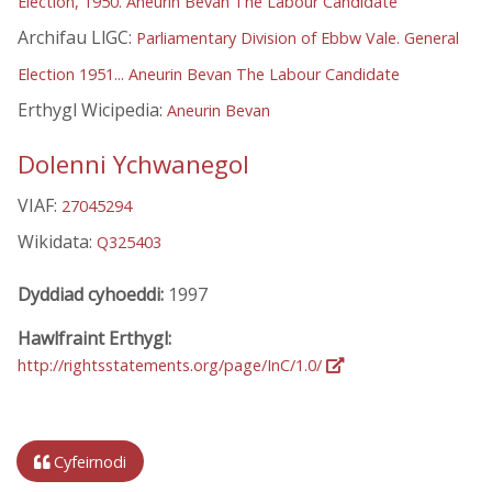
Election, 1950. Aneurin Bevan The Labour Candidate
Archifau LlGC:
Parliamentary Division of Ebbw Vale. General
Election 1951... Aneurin Bevan The Labour Candidate
Erthygl Wicipedia:
Aneurin Bevan
Dolenni Ychwanegol
VIAF:
27045294
Wikidata:
Q325403
Dyddiad cyhoeddi:
1997
Hawlfraint Erthygl:
http://rightsstatements.org/page/InC/1.0/
Cyfeirnodi