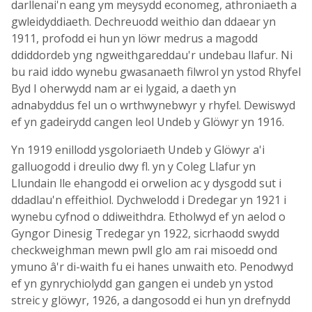
darllenai'n eang ym meysydd economeg, athroniaeth a
gwleidyddiaeth. Dechreuodd weithio dan ddaear yn
1911, profodd ei hun yn löwr medrus a magodd
ddiddordeb yng ngweithgareddau'r undebau llafur. Ni
bu raid iddo wynebu gwasanaeth filwrol yn ystod Rhyfel
Byd I oherwydd nam ar ei lygaid, a daeth yn
adnabyddus fel un o wrthwynebwyr y rhyfel. Dewiswyd
ef yn gadeirydd cangen leol Undeb y Glöwyr yn 1916.
Yn 1919 enillodd ysgoloriaeth Undeb y Glöwyr a'i
galluogodd i dreulio dwy fl. yn y Coleg Llafur yn
Llundain lle ehangodd ei orwelion ac y dysgodd sut i
ddadlau'n effeithiol. Dychwelodd i Dredegar yn 1921 i
wynebu cyfnod o ddiweithdra. Etholwyd ef yn aelod o
Gyngor Dinesig Tredegar yn 1922, sicrhaodd swydd
checkweighman mewn pwll glo am rai misoedd ond
ymuno â'r di-waith fu ei hanes unwaith eto. Penodwyd
ef yn gynrychiolydd gan gangen ei undeb yn ystod
streic y glöwyr, 1926, a dangosodd ei hun yn drefnydd