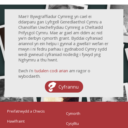
Mae'r Bywgraffiadur Cymreig yn cael ei
ddarparu gan Lyfrgell Genedlaethol Cymru a
Chanolfan Uwchefrydiau Cymreig a Cheltaidd
Prifysgol Cymru. Mae ar gael am ddim ac nid
yw'n derbyn cymorth grant. Byddai cyfraniad
ariannol yn ein helpu i gynnal a gwella'r wefan er
mwyn i ni fedru parhau i gydnabod Cymry sydd
wedi gwneud cyfraniad nodedig i fywyd yng
Nghymru a thu hwnt.
Ewch i'n
tudalen codi arian
am ragor o
wybodaeth.
Cyfrannu
Preifatrwydd a Chwcis
Cymorth
Hawlfraint
Cysylltu