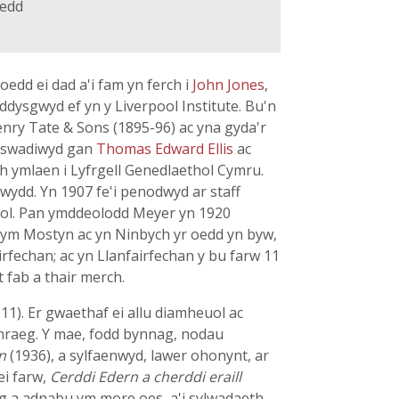
oedd
edd ei dad a'i fam yn ferch i
John Jones
,
Addysgwyd ef yn y Liverpool Institute. Bu'n
nry Tate & Sons (1895-96) ac yna gyda'r
erswadiwyd gan
Thomas Edward Ellis
ac
ach ymlaen i Lyfrgell Genedlaethol Cymru.
wydd. Yn 1907 fe'i penodwyd ar staff
sgol. Pan ymddeolodd Meyer yn 1920
 ym Mostyn ac yn Ninbych yr oedd yn byw,
fechan; ac yn Llanfairfechan y bu farw 11
 fab a thair merch.
11). Er gwaethaf ei allu diamheuol ac
ymraeg. Y mae, fodd bynnag, nodau
n
(1936), a sylfaenwyd, lawer ohonynt, ar
ei farw,
Cerddi Edern a cherddi eraill
ig a adnabu ym more oes, a'i sylwadaeth