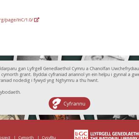
org/page/InC/1.0/
ddarparu gan Lyfrgell Genedlaethol Cymru a Chanolfan Uwchefrydiau
ymorth grant. Byddai cyfraniad ariannol yn ein helpu i gynnal a gwel
aniad nodedig i fywyd yng Nghymru a thu hwnt.
ybodaeth.
Cyfrannu
osiect
Cymorth
Cysylltu