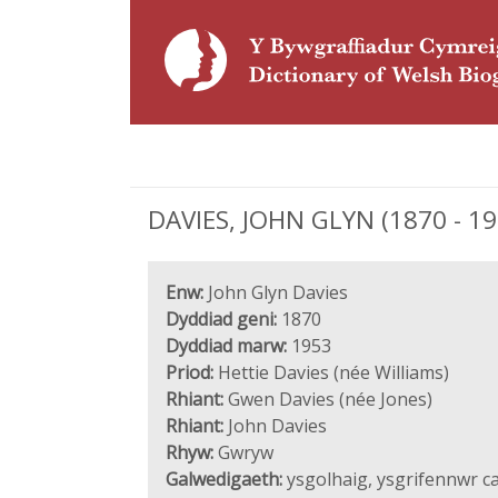
DAVIES, JOHN GLYN (1870 - 19
Enw:
John Glyn Davies
Dyddiad geni:
1870
Dyddiad marw:
1953
Priod:
Hettie Davies (née Williams)
Rhiant:
Gwen Davies (née Jones)
Rhiant:
John Davies
Rhyw:
Gwryw
Galwedigaeth:
ysgolhaig, ysgrifennwr c