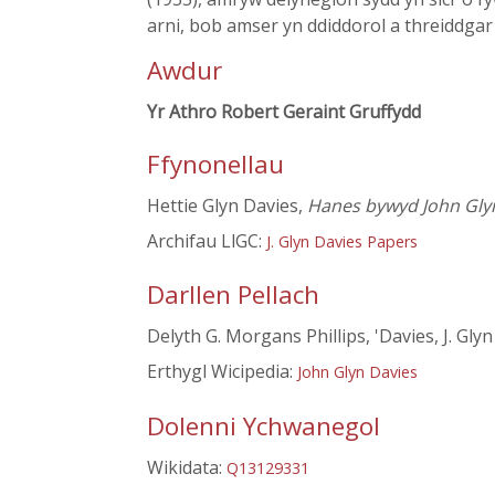
arni, bob amser yn ddiddorol a threiddgar
Awdur
Yr Athro Robert Geraint Gruffydd
Ffynonellau
Hettie Glyn Davies,
Hanes bywyd John Glyn
Archifau LlGC:
J. Glyn Davies Papers
Darllen Pellach
Delyth G. Morgans Phillips, 'Davies, J. Gly
Erthygl Wicipedia:
John Glyn Davies
Dolenni Ychwanegol
Wikidata:
Q13129331