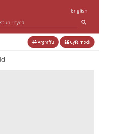
English
Argraffu
Cyfeirnodi
dd