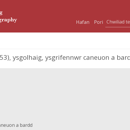
Hafan
Pori
53), ysgolhaig, ysgrifennwr caneuon a bar
aneuon a bardd