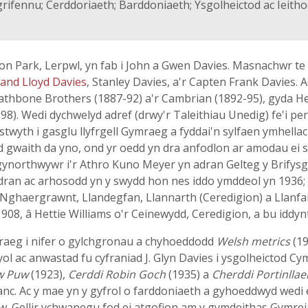
rifennu; Cerddoriaeth; Barddoniaeth; Ysgolheictod ac Ieith
on Park, Lerpwl, yn fab i John a Gwen Davies. Masnachwr te o
and Lloyd Davies
, Stanley Davies, a'r Capten Frank Davies. 
thbone Brothers (1887-92) a'r Cambrian (1892-95), gyda He
8). Wedi dychwelyd adref (drwy'r Taleithiau Unedig) fe'i p
rystwyth i gasglu llyfrgell Gymraeg a fyddai'n sylfaen ymhell
 gwaith da yno, ond yr oedd yn dra anfodlon ar amodau ei s
'n gynorthwywr i'r Athro Kuno Meyer yn adran Gelteg y Brify
dran ac arhosodd yn y swydd hon nes iddo ymddeol yn 1936;
ghaergrawnt, Llandegfan, Llannarth (Ceredigion) a Llanfair
08, â Hettie Williams o'r Ceinewydd, Ceredigion, a bu iddynt
raeg i nifer o gylchgronau a chyhoeddodd
Welsh metrics
(19
l ac anwastad fu cyfraniad J. Glyn Davies i ysgolheictod C
w Puw
(1923),
Cerddi Robin Goch
(1935) a
Cherddi Portinllae
nc. Ac y mae yn y gyfrol o farddoniaeth a gyhoeddwyd wedi 
yw. Gellir ychwanegu fod ei atgofion am y gymdeithas Gymre