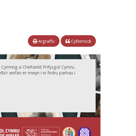
Argraffu
Cyfeirnodi
 Cymreig a Cheltaidd Prifysgol Cymru.
la'r wefan er mwyn i ni fedru parhau i