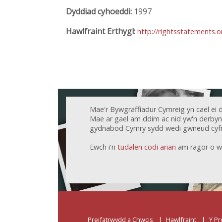
Dyddiad cyhoeddi:
1997
Hawlfraint Erthygl:
http://rightsstatements.
Mae'r Bywgraffiadur Cymreig yn cael ei 
Mae ar gael am ddim ac nid yw'n derbyn c
gydnabod Cymry sydd wedi gwneud cyfr
Ewch i'n
tudalen codi arian
am ragor o w
Preifatrwydd a Chwcis
Hawlfraint
Y Pr