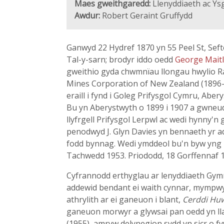
Maes gweithgaredd:
Llenyddiaeth ac Ysg
Awdur:
Robert Geraint Gruffydd
Ganwyd 22 Hydref 1870 yn 55 Peel St, Seft
Tal-y-sarn; brodyr iddo oedd
George Maitl
gweithio gyda chwmnïau llongau hwylio Ra
Mines Corporation of New Zealand (1896-9
eraill i fynd i Goleg Prifysgol Cymru, Abe
Bu yn Aberystwyth o 1899 i 1907 a gwneud
llyfrgell Prifysgol Lerpwl ac wedi hynny
penodwyd J. Glyn Davies yn bennaeth yr a
fodd bynnag. Wedi ymddeol bu'n byw yng N
Tachwedd 1953. Priododd, 18 Gorffennaf 19
Cyfrannodd erthyglau ar lenyddiaeth Gym
addewid bendant ei waith cynnar, mympwyo
athrylith ar ei ganeuon i blant,
Cerddi Hu
ganeuon morwyr a glywsai pan oedd yn lla
(1955), amryw delynegion sydd yn sicr o f