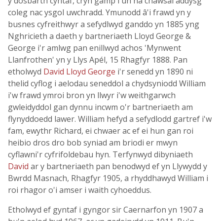
y dosbarth cyntaf, cryn gamp i un na chawsai addysg
coleg nac ysgol uwchradd. Ymunodd â'i frawd yn y
busnes cyfreithwyr a sefydlwyd ganddo yn 1885 yng
Nghricieth a daeth y bartneriaeth Lloyd George &
George i'r amlwg pan enillwyd achos 'Mynwent
Llanfrothen' yn y Llys Apél, 15 Rhagfyr 1888. Pan
etholwyd
David Lloyd George
i'r senedd yn 1890 ni
thelid cyflog i aelodau seneddol a chydsyniodd William
i'w frawd ymroi bron yn llwyr i'w weithgarwch
gwleidyddol gan dynnu incwm o'r bartneriaeth am
flynyddoedd lawer. William hefyd a sefydlodd gartref i'w
fam, ewythr Richard, ei chwaer ac ef ei hun gan roi
heibio dros dro bob syniad am briodi er mwyn
cyflawni'r cyfrifoldebau hyn. Terfynwyd dibyniaeth
David
ar y bartneriaeth pan benodwyd ef yn Llywydd y
Bwrdd Masnach, Rhagfyr 1905, a rhyddhawyd William i
roi rhagor o'i amser i waith cyhoeddus.
Etholwyd ef gyntaf i gyngor sir Caernarfon yn 1907 a