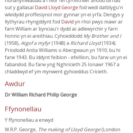
hunanymwadiad a'i fedr fel cyfreithiwr anodd dirnad
sut y gallasai
David Lloyd George
fod wedi datblygu'n
wleidydd proffesiynol mor gynnar yn ei yrfa. Dengys y
llythyrau rhyngddynt fod
David
yn rhoi pwys mawr ar
farn William ar bynciau'r dydd ac adlewyrchir y farn
honno yn ei areithiau. Cyhoeddodd
My Brother and I
(1958),
Atgof a myfyr
(1948) a
Richard Lloyd
(1934).
Priododd Anita Williams o Abergwaun yn 1910; bu hi
farw 1943. Bu iddynt feibion - efeillion, bu farw un yn ei
fabandod. Bu farw yng Nghricieth 25 Ionawr 1967 a
chladdwyd ef ym mynwent gyhoeddus Cricieth.
Awdur
Dr William Richard Philip George
Ffynonellau
Y ffynonellau a enwyd
W.R.P. George,
The making of Lloyd George
(London