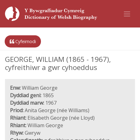
Cyfeirnodi
GEORGE, WILLIAM (1865 - 1967),
cyfreithiwr a gwr cyhoeddus
Enw:
William George
Dyddiad geni:
1865
Dyddiad marw:
1967
Priod:
Anita George (née Williams)
Rhiant:
Elisabeth George (née Lloyd)
Rhiant:
William George
Rhyw:
Gwryw