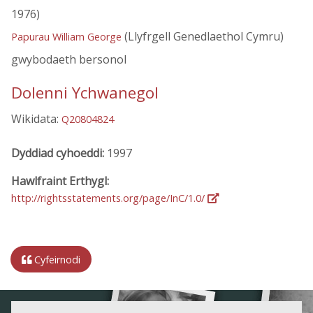
1976)
(Llyfrgell Genedlaethol Cymru)
Papurau William George
gwybodaeth bersonol
Dolenni Ychwanegol
Wikidata:
Q20804824
Dyddiad cyhoeddi:
1997
Hawlfraint Erthygl:
http://rightsstatements.org/page/InC/1.0/
Cyfeirnodi