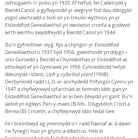
cefnogaeth i'r polisi yn 1920. Ef hefyd, fel Cadeirydd y
Bwrdd Canol, a gyflwynodd yr awgrym fod dau ddisgybl
ysgol uwchradd o bob sir yn treulio wythnos yn yr
Eisteddfod Genedlaethol yn westeion cronfa a godwyd
wrth werthu swyddfeydd y Bwrdd Canol yn 1944.
Bu'n gyfreithiwr myg. llys a chyngor yr Eisteddfod
Genedlaethol o 1937 hyd 1956, gweithiodd yn ddygn i
uno Gorsedd y Beirdd a Chymdeithas yr Eisteddfod ac
etholwyd ef yn Gymrawd yn 1956. Cyhoeddodd hefyd
ddeunydd i blant,
Llyfr y cyfarfod plant
(1908).
Derbyniodd radd LL.D. er anrhydedd Prifysgol Cymru yn
1947 a chyflwynwyd cyfarchiad ar femrwn iddo gan yr
Eisteddfod Genedlaethol ar ei ben-blwydd yn gant. Bu'n
aelod yn eglwys Pen-y-maes (B.Alb., Disgyblion Crist) a
Berea (B) Cricieth, a chyflwynwyd iddo fedal Gee.
Fe'i breintiwyd ag ymennydd o'r radd flaenaf ac â dawn
i'w fynegi'i hun yn gryno a dibetrus. Heb ei