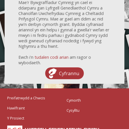
Mae'r Bywgraffiadur Cymreig yn cael ei
ddarparu gan Lyfrgell Genedlaethol Cymru a
Chanolfan Uwchefrydiau Cymreig a Cheltaidd
Prifysgol Cymru. Mae ar gael am ddim ac nid
yw'n derbyn cymorth grant. Byddai cyfraniad
ariannol yn ein helpu i gynnal a gwella'r wefan er
mwyn i ni fedru parhau i gydnabod Cymry sydd
wedi gwneud cyfraniad nodedig i fywyd yng
Nghymru a thu hwnt.
Ewch i'n
tudalen codi arian
am ragor o
wybodaeth.
Cyfrannu
Preifatrwydd a Chwcis
Cymorth
Hawlfraint
Cysylltu
Y Prosiect