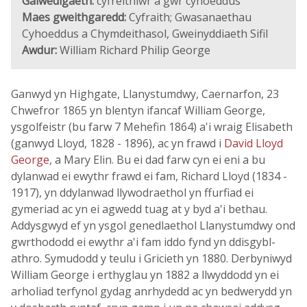
Galwedigaeth:
cyfreithiwr a gwr cyhoeddus
Maes gweithgaredd:
Cyfraith; Gwasanaethau
Cyhoeddus a Chymdeithasol, Gweinyddiaeth Sifil
Awdur:
William Richard Philip George
Ganwyd yn Highgate, Llanystumdwy, Caernarfon, 23
Chwefror 1865 yn blentyn ifancaf William George,
ysgolfeistr (bu farw 7 Mehefin 1864) a'i wraig Elisabeth
(ganwyd Lloyd, 1828 - 1896), ac yn frawd i
David Lloyd
George
, a Mary Elin. Bu ei dad farw cyn ei eni a bu
dylanwad ei ewythr frawd ei fam, Richard Lloyd (1834 -
1917), yn ddylanwad llywodraethol yn ffurfiad ei
gymeriad ac yn ei agwedd tuag at y byd a'i bethau.
Addysgwyd ef yn ysgol genedlaethol Llanystumdwy ond
gwrthododd ei ewythr a'i fam iddo fynd yn ddisgybl-
athro. Symudodd y teulu i Gricieth yn 1880. Derbyniwyd
William George i erthyglau yn 1882 a llwyddodd yn ei
arholiad terfynol gydag anrhydedd ac yn bedwerydd yn