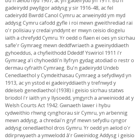
bu'n aelod hyd 1967, ac yn gadeirydd yn 1911. Bu'n
gadeirydd pwyllgor addysg y sir 1916-48, ac fel
cadeirydd Bwrdd Canol Cymru ac arweinydd ym myd
addysg Cymru cafodd gyfle i roi mewn gweithrediad rai
o'r polisïau y credai ynddynt er mwyn ceisio diogelu
iaith a chrefydd Cymru. Yr oedd o flaen ei oes yn sicrhau
safle'r Gymraeg mewn deddfwriaeth a gweinyddiaeth
gyhoeddus, a chyfieithodd Ddeddf Yswiriol 1911 i'r
Gymraeg a'i chyhoeddi'n llyfryn gydag atodiad o restr o
dermau cyfraith Cymraeg. Bu'n gadeirydd Undeb
Cenedlaethol y Cymdeithasau Cymraeg a sefydlwyd yn
1913, ac yn ystod ei gadeiryddiaeth y trefnwyd y
ddeiseb genedlaethol (1938) i geisio sicrhau statws
briodol i'r iaith yn y llysoedd, ymgyrch a arweiniodd at y
Welsh Courts Act 1942. Gwnaeth lawer i hybu
cydweithio rhwng cynghorau sir Cymru, yn arbennig
mewn addysg, a chredai'n gryf mewn sefydlu cyngor
addysg cenedlaethol dros Gymru. Yr oedd yn aelod o'r
ddirprwyaeth a ymwelodd â'r Gweinidog Addysg i geisio