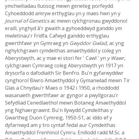
ymchwiliadau lluosog mewn geneteg porfeydd.
Cyhoeddodd amryw erthyglau yn y maes hwn yn y
Journal of Genetics
ac mewn cylchgronau gwyddonol
eraill, ynghyd â'r gwaith a gyhoeddwyd ganddo ym
mwletinau'r Fridfa. Cafwyd ganddo erthyglau
gwerthfawr yn Gymraeg yn
Gwyddor Gwlad
, ac yng
nghylchgrawn cymdeithas amaethyddol y coleg yn
Aberystwyth, ac y mae ei stori fer ' Cawl ' yn
y Wawr
,
cylchgrawn Cymraeg coleg Aberystwyth yn 1917 yn
drysorfa o dafodiaith Sir Benfro. Bu'n gyfarwyddwr
cynghorol Biwro Amaethyddol y Gymanwlad mewn Tir
Glas a Chnydau'r Maes o 1942 i 1950, a rhoddodd
wasanaeth gwerthfawr ar gyngor a pwyllgorau'r
Sefydliad Cenedlaethol mewn Botaneg Amaethyddol
yng Nghaergrawnt. Bu'n llywydd Cymdeithas y
Gwartheg Duon Cymreig, 1950-51, ac iddo ef y
dyfarnwyd am y tro cyntaf fedal aur Cymdeithas
Amaethyddol Frenhinol Cymru. Enillodd radd M.Sc. a