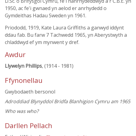
D.Sc. o Brifysgol Cymru, fe'i hanrhydeddwyd â'r C.B.E. yn
1950, ac fe'i gwnaed yn aelod er anrhydedd o
Gymdeithas Hadau Sweden yn 1961.
Priododd, 1919, Kate Laura Griffiths a ganwyd iddynt
ddau fab. Bu farw 7 Tachwedd 1965, yn Aberystwyth a
chladdwyd ef ym mynwent y dref.
Awdur
Llywelyn Phillips
, (1914 - 1981)
Ffynonellau
Gwybodaeth bersonol
Adroddiad Blynyddol Bridfa Blanhigion Cymru am 1965
Who was who?
Darllen Pellach