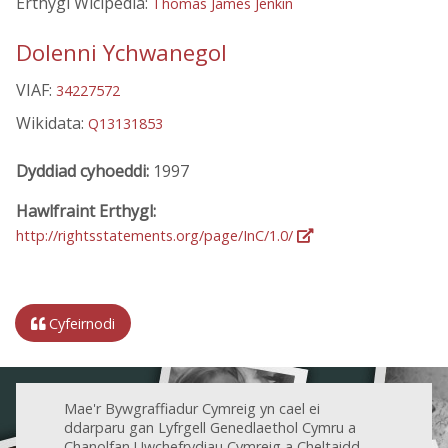
Erthygl Wicipedia:
Thomas James Jenkin
Dolenni Ychwanegol
VIAF:
34227572
Wikidata:
Q13131853
Dyddiad cyhoeddi:
1997
Hawlfraint Erthygl:
http://rightsstatements.org/page/InC/1.0/
Cyfeirnodi
Mae'r Bywgraffiadur Cymreig yn cael ei
ddarparu gan Lyfrgell Genedlaethol Cymru a
Chanolfan Uwchefrydiau Cymreig a Cheltaidd