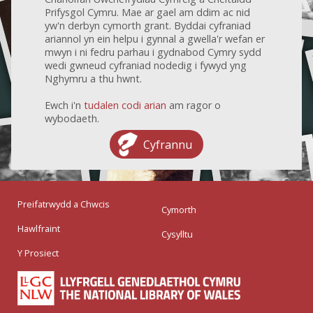
Prifysgol Cymru. Mae ar gael am ddim ac nid
yw'n derbyn cymorth grant. Byddai cyfraniad
ariannol yn ein helpu i gynnal a gwella'r wefan er
mwyn i ni fedru parhau i gydnabod Cymry sydd
wedi gwneud cyfraniad nodedig i fywyd yng
Nghymru a thu hwnt.
Ewch i'n
tudalen codi arian
am ragor o
wybodaeth.
Cyfrannu
Preifatrwydd a Chwcis
Cymorth
Hawlfraint
Cysylltu
Y Prosiect