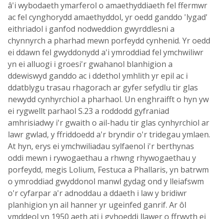
â'i wybodaeth ymarferol o amaethyddiaeth fel ffermwr
ac fel cynghorydd amaethyddol, yr oedd ganddo 'lygad'
eithriadol i ganfod nodweddion gwyrddlesni a
chynnyrch a pharhad mewn porfeydd cynhenid. Yr oedd
ei ddawn fel gwyddonydd a'i ymroddiad fel ymchwiliwr
yn ei alluogi i groesi'r gwahanol blanhigion a
ddewiswyd ganddo ac i ddethol ymhlith yr epil ac i
ddatblygu trasau rhagorach ar gyfer sefydlu tir glas
newydd cynhyrchiol a pharhaol. Un enghraifft o hyn yw
ei rygwellt parhaol S.23 a roddodd gyfraniad
amhrisiadwy i'r gwaith o ail-hadu tir glas cynhyrchiol ar
lawr gwlad, y ffriddoedd a'r bryndir o'r tridegau ymlaen.
At hyn, erys ei ymchwiliadau sylfaenol i'r berthynas
oddi mewn i rywogaethau a rhwng rhywogaethau y
porfeydd, megis Lolium, Festuca a Phallaris, yn batrwm
o ymroddiad gwyddonol manwl gydag ond y lleiafswm
o'r cyfarpar a'r adnoddau a ddaeth i law y bridiwr
planhigion yn ail hanner yr ugeinfed ganrif. Ar ôl
ymddeol yn 1950 aeth ati i gyhoeddi llawer o ffrwyth ei