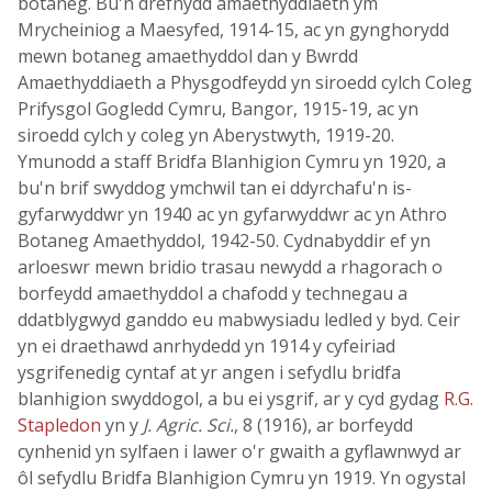
botaneg. Bu'n drefnydd amaethyddiaeth ym
Mrycheiniog a Maesyfed, 1914-15, ac yn gynghorydd
mewn botaneg amaethyddol dan y Bwrdd
Amaethyddiaeth a Physgodfeydd yn siroedd cylch Coleg
Prifysgol Gogledd Cymru, Bangor, 1915-19, ac yn
siroedd cylch y coleg yn Aberystwyth, 1919-20.
Ymunodd a staff Bridfa Blanhigion Cymru yn 1920, a
bu'n brif swyddog ymchwil tan ei ddyrchafu'n is-
gyfarwyddwr yn 1940 ac yn gyfarwyddwr ac yn Athro
Botaneg Amaethyddol, 1942-50. Cydnabyddir ef yn
arloeswr mewn bridio trasau newydd a rhagorach o
borfeydd amaethyddol a chafodd y technegau a
ddatblygwyd ganddo eu mabwysiadu ledled y byd. Ceir
yn ei draethawd anrhydedd yn 1914 y cyfeiriad
ysgrifenedig cyntaf at yr angen i sefydlu bridfa
blanhigion swyddogol, a bu ei ysgrif, ar y cyd gydag
R.G.
Stapledon
yn y
J. Agric. Sci.
, 8 (1916), ar borfeydd
cynhenid yn sylfaen i lawer o'r gwaith a gyflawnwyd ar
ôl sefydlu Bridfa Blanhigion Cymru yn 1919. Yn ogystal