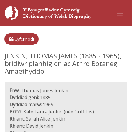
Cyfeirnodi
JENKIN, THOMAS JAMES (1885 - 1965),
bridiwr planhigion ac Athro Botaneg
Amaethyddol
Enw:
Thomas James Jenkin
Dyddiad geni:
1885
Dyddiad marw:
1965
Priod:
Kate Laura Jenkin (née Griffiths)
Rhiant:
Sarah Alice Jenkin
Rhiant:
David Jenkin