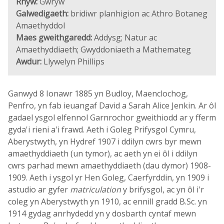
Rhyw:
Gwryw
Galwedigaeth:
bridiwr planhigion ac Athro Botaneg
Amaethyddol
Maes gweithgaredd:
Addysg; Natur ac
Amaethyddiaeth; Gwyddoniaeth a Mathemateg
Awdur:
Llywelyn Phillips
Ganwyd 8 Ionawr 1885 yn Budloy, Maenclochog,
Penfro, yn fab ieuangaf David a Sarah Alice Jenkin. Ar ôl
gadael ysgol elfennol Garnrochor gweithiodd ar y fferm
gyda'i rieni a'i frawd. Aeth i Goleg Prifysgol Cymru,
Aberystwyth, yn Hydref 1907 i ddilyn cwrs byr mewn
amaethyddiaeth (un tymor), ac aeth yn ei ôl i ddilyn
cwrs parhad mewn amaethyddiaeth (dau dymor) 1908-
1909. Aeth i ysgol yr Hen Goleg, Caerfyrddin, yn 1909 i
astudio ar gyfer
matriculation
y brifysgol, ac yn ôl i'r
coleg yn Aberystwyth yn 1910, ac ennill gradd B.Sc. yn
1914 gydag anrhydedd yn y dosbarth cyntaf mewn