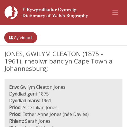
Cyfeirnodi
JONES, GWILYM CLEATON (1875 -
1961), rheolwr banc yn Cape Town a
Johannesburg;
Enw:
Gwilym Cleaton Jones
Dyddiad geni:
1875
Dyddiad marw:
1961
Priod:
Alice Lilian Jones
Priod:
Esther Anne Jones (née Davies)
Rhiant:
Sarah Jones