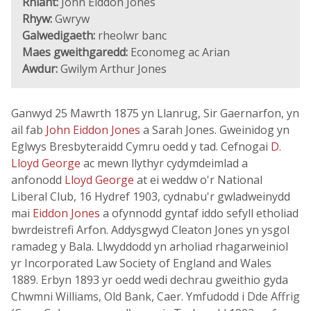
Rhiant:
John Eiddon Jones
Rhyw:
Gwryw
Galwedigaeth:
rheolwr banc
Maes gweithgaredd:
Economeg ac Arian
Awdur:
Gwilym Arthur Jones
Ganwyd 25 Mawrth 1875 yn Llanrug, Sir Gaernarfon, yn
ail fab
John Eiddon Jones
a Sarah Jones. Gweinidog yn
Eglwys Bresbyteraidd Cymru oedd y tad. Cefnogai
D.
Lloyd George
ac mewn llythyr cydymdeimlad a
anfonodd
Lloyd George
at ei weddw o'r National
Liberal Club, 16 Hydref 1903, cydnabu'r gwladweinydd
mai
Eiddon Jones
a ofynnodd gyntaf iddo sefyll etholiad
bwrdeistrefi Arfon. Addysgwyd Cleaton Jones yn ysgol
ramadeg y Bala. Llwyddodd yn arholiad rhagarweiniol
yr Incorporated Law Society of England and Wales
1889. Erbyn 1893 yr oedd wedi dechrau gweithio gyda
Chwmni Williams, Old Bank, Caer. Ymfudodd i Dde Affrig