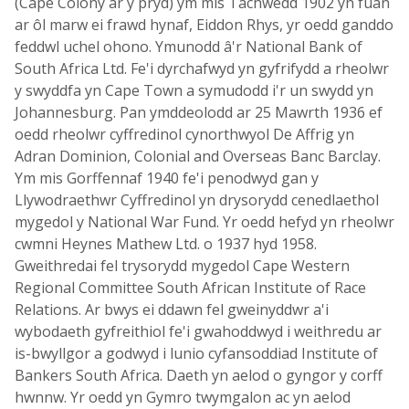
(Cape Colony ar y pryd) ym mis Tachwedd 1902 yn fuan
ar ôl marw ei frawd hynaf, Eiddon Rhys, yr oedd ganddo
feddwl uchel ohono. Ymunodd â'r National Bank of
South Africa Ltd. Fe'i dyrchafwyd yn gyfrifydd a rheolwr
y swyddfa yn Cape Town a symudodd i'r un swydd yn
Johannesburg. Pan ymddeolodd ar 25 Mawrth 1936 ef
oedd rheolwr cyffredinol cynorthwyol De Affrig yn
Adran Dominion, Colonial and Overseas Banc Barclay.
Ym mis Gorffennaf 1940 fe'i penodwyd gan y
Llywodraethwr Cyffredinol yn drysorydd cenedlaethol
mygedol y National War Fund. Yr oedd hefyd yn rheolwr
cwmni Heynes Mathew Ltd. o 1937 hyd 1958.
Gweithredai fel trysorydd mygedol Cape Western
Regional Committee South African Institute of Race
Relations. Ar bwys ei ddawn fel gweinyddwr a'i
wybodaeth gyfreithiol fe'i gwahoddwyd i weithredu ar
is-bwyllgor a godwyd i lunio cyfansoddiad Institute of
Bankers South Africa. Daeth yn aelod o gyngor y corff
hwnnw. Yr oedd yn Gymro twymgalon ac yn aelod