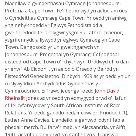
blaenllaw o gymdeithasau Cymraeg Johannesburg,
Pretoria a Cape Town. Fe'i hetholwyd yn aelod am oes
o Gymdeithas Gymraeg Cape Town. Yr oedd yn amlwg
yng nghylchoedd yr Eglwys Fethodistaidd a
gweithredodd fel arolygwr ysgol Sul, athro, blaenor,
ysgrifennydd a llywydd yr eglwys Gymraeg yn Cape
Town. Dangosodd yr un gweithgarwch yn
Johannesburg. Pregethai yn Gymraeg. Cefnogasai
eisteddfod Cape Town o'i chychwyn. Urddwyd ef, o dan
yr enw ' Ab Eiddon ', yn aelod o Orsedd y Beirdd yn
Eisteddfod Genedlaethol Dinbych 1939 ac yr oedd yn un
o islywyddion Anrhydeddus Gymdeithas y
Cymmrodorion. Ei frawd ieuengaf oedd
John David
Rheinallt Jones
ac yr oedd yn edmygydd brwd o'i lafur
ef fel cyfarwyddwr y South African Institute of Race
Relations. Yr oedd ganddo bedair chwaer. Priododd (1),
Esther Anne Davies, Llandeilo, a ganwyd iddynt fab a
phedair merch. Bu farw'r mab, yn Alecsandria, yr Aifft,
1941, ac yntau, ar y pryd, yn gapten yn y Transvaal