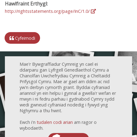
Hawlfraint Erthygl:
http://rightsstatements.org/page/InC/1.0/
Cyfeirnodi
Mae'r Bywgraffiadur Cymreig yn cael ei
ddarparu gan Lyfrgell Genedlaethol Cymru a
Chanolfan Uwchefrydiau Cymreig a Cheltaidd
Prifysgol Cymru. Mae ar gael am ddim ac nid
yw'n derbyn cymorth grant. Byddai cyfraniad
ariannol yn ein helpu i gynnal a gwella'r wefan er
mwyn i ni fedru parhau i gydnabod Cymry sydd
wedi gwneud cyfraniad nodedig i fywyd yng
Nghymru a thu hwnt.
Ewch i'n
tudalen codi arian
am ragor o
wybodaeth.