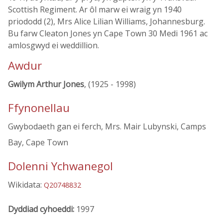
Scottish Regiment. Ar ôl marw ei wraig yn 1940
priododd (2), Mrs Alice Lilian Williams, Johannesburg.
Bu farw Cleaton Jones yn Cape Town 30 Medi 1961 ac
amlosgwyd ei weddillion.
Awdur
Gwilym Arthur Jones
, (1925 - 1998)
Ffynonellau
Gwybodaeth gan ei ferch, Mrs. Mair Lubynski, Camps
Bay, Cape Town
Dolenni Ychwanegol
Wikidata:
Q20748832
Dyddiad cyhoeddi:
1997