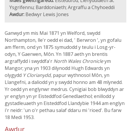
Maes gweithgaredd:
Eisteddfod; Llenyddiaeth ac
Ysgrifennu; Barddoniaeth; Argraffu a Chyhoeddi
Awdur:
Bedwyr Lewis Jones
Ganwyd ym mis Mai 1871 yn Welford, swydd
Northampton, lle'r oedd ei dad, ' Berwron ', yn gofalu
am fferm, ond yn 1875 symudodd y teulu i Losg-yr-
odyn, Y Gaerwen, Môn. Yn 1887 aeth yn brentis
argraffydd i swyddfa'r
North Wales Chronicle
ym
Mangor; yna yn 1903 dilynodd Hugh Edwards yn
olygydd
Y Clorianydd
, papur wythnosol Môn, yn
Llangefni, a daliodd yn y swydd honno am 48 mlynedd.
Yr oedd yn englynwr medrus. Cynigiai bob blwyddyn ar
yr englyn yn yr Eisteddfod Genedlaethol; enillodd y
gystadleuaeth yn Eisteddfod Llandybïe 1944 am englyn
i'r neidr: 'un o'r pethau salaf ddaru mi 'rioed'. Bu farw
18 Medi 1953.
Awdur