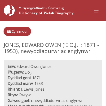
Cyfeirnodi
JONES, EDWARD OWEN ('E.O.J. '; 1871 -
1953), newyddiadurwr ac englynwr
Enw:
Edward Owen Jones
Ffugenw:
E.o.j.
Dyddiad geni:
1871
Dyddiad marw:
1953
Rhiant:
J. Lewis Jones
Rhyw:
Gwryw
Galwedigaeth:
newyddiadurwr ac englynwr