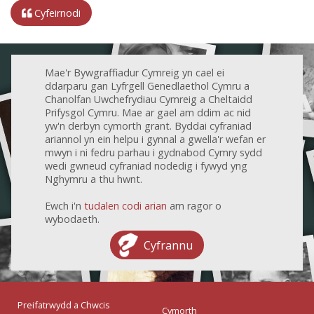
Cyfeirnodi
Mae'r Bywgraffiadur Cymreig yn cael ei
ddarparu gan Lyfrgell Genedlaethol Cymru a
Chanolfan Uwchefrydiau Cymreig a Cheltaidd
Prifysgol Cymru. Mae ar gael am ddim ac nid
yw'n derbyn cymorth grant. Byddai cyfraniad
ariannol yn ein helpu i gynnal a gwella'r wefan er
mwyn i ni fedru parhau i gydnabod Cymry sydd
wedi gwneud cyfraniad nodedig i fywyd yng
Nghymru a thu hwnt.
Ewch i'n
tudalen codi arian
am ragor o
wybodaeth.
Cyfrannu
Preifatrwydd a Chwcis
Cymorth