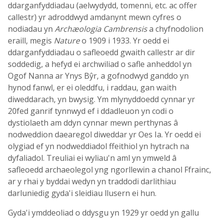
ddarganfyddiadau (aelwydydd, tomenni, etc. ac offer
callestr) yr adroddwyd amdanynt mewn cyfres o
nodiadau yn
Archæologia Cambrensis
a chyfnodolion
eraill, megis
Nature
o 1909 i 1933. Yr oedd ei
ddarganfyddiadau o safleoedd gwaith callestr ar dir
soddedig, a hefyd ei archwiliad o safle anheddol yn
Ogof Nanna ar Ynys Bŷr, a gofnodwyd ganddo yn
hynod fanwl, er ei oleddfu, i raddau, gan waith
diweddarach, yn bwysig. Ym mlynyddoedd cynnar yr
20fed ganrif tynnwyd ef i ddadleuon yn codi o
dystiolaeth am ddyn cynnar mewn perthynas â
nodweddion daearegol diweddar yr Oes Ia. Yr oedd ei
olygiad ef yn nodweddiadol ffeithiol yn hytrach na
dyfaliadol. Treuliai ei wyliau'n aml yn ymweld â
safleoedd archaeolegol yng ngorllewin a chanol Ffrainc,
ar y rhai y byddai wedyn yn traddodi darlithiau
darluniedig gyda'i sleidiau llusern ei hun.
Gyda'i ymddeoliad o ddysgu yn 1929 yr oedd yn gallu