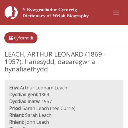
Cyfeirnodi
LEACH, ARTHUR LEONARD (1869 -
1957), hanesydd, daearegwr a
hynafiaethydd
Enw:
Arthur Leonard Leach
Dyddiad geni:
1869
Dyddiad marw:
1957
Priod:
Sarah Leach (née Currie)
Rhiant:
Sarah Leach
Rhiant:
John Leach