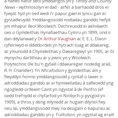
a hanes natur lleol ymddangos yn y
Tenby and County
News
- wythnosolyn ei dad - arfer a barhaodd dros ei
fywyd, hyd yn oed wedi i'r papur gael ei lyncu gan ei
gystadleuydd. Ymddangosodd nodiadau ganddo hefyd
ym mhapur lleol Woolwich. Dechreuodd ei aelodaeth
oes o Gymdeithas Hynafiaethau Cymru yn 1899, ond o
dan ddylanwad y
Dr Arthur Vaughan
ac E. E. L. Dixon
cyfeiriwyd ei ddiddordeb yn hytrach tuag at ddaeareg,
ac ymunodd â Chymdeithas y Daearegwyr yn 1905, ar ôl
mynychu darlithiau ar y pwnc yn y Woolwich
Polytechnic (lle bu'n gyfaill i ddaearegwr nodedig arall,
R. H. Chandler). Yn
Nhrafodion
y gymdeithas am y
flwyddyn honno ymddangosodd y cyntaf o lawer o
adroddiadau ganddo ar ei hymweliadau â safleoedd yng
ngogledd-orllewin Caint yn ogystal â de Penfro (ef
oedd trefnydd ei chyfarfod yn Ninbych-y-pysgod yn
1909), a thros y deng mlynedd ar hugain dilynol fwy
neu lai, ymddangosodd mwy na deugain o bapurau ac
adroddiadau ganddo yn y
Trafodion
, yn ogystal ag eraill