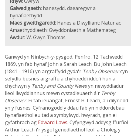
Rhyw:
Gwryw
Galwedigaeth:
hanesydd, daearegwr a
hynafiaethydd
Maes gweithgaredd:
Hanes a Diwylliant; Natur ac
Amaethyddiaeth; Gwyddoniaeth a Mathemateg
Awdur:
W. Gwyn Thomas
Ganwyd yn Ninbych-y-pysgod, Penfro, 12 Tachwedd
1869, yn fab hynaf John a Sarah Leach. Bu John Leach
(1841 - 1916) yn argraffydd gyda'r
Tenby Observer
cyn
sefydlu busnes argraffu a chyhoeddi iddo'i hun a
chychwyn y
Tenby and County News
yn newyddiadur
lleol llwyddiannus mewn cystadleuaeth â'r
Tenby
Observer
. Ei fab ieuangaf, Ernest H. Leach, a'i dilynodd
yn y fusnes. Cyfranogodd y ddau fab yn niddordebau
hynafiaethol eu tad a symbylwyd, hwyrach, gan ei
gyfathrach ag
Edward Laws
. Cyfyngwyd addysg ffurfiol
Arthur Leach i'r ysgol genedlaethol leol, a Choleg y