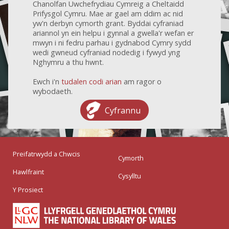
Chanolfan Uwchefrydiau Cymreig a Cheltaidd
Prifysgol Cymru. Mae ar gael am ddim ac nid
yw'n derbyn cymorth grant. Byddai cyfraniad
ariannol yn ein helpu i gynnal a gwella'r wefan er
mwyn i ni fedru parhau i gydnabod Cymry sydd
wedi gwneud cyfraniad nodedig i fywyd yng
Nghymru a thu hwnt.
Ewch i'n
tudalen codi arian
am ragor o
wybodaeth.
Cyfrannu
Preifatrwydd a Chwcis
Cymorth
Hawlfraint
Cysylltu
Y Prosiect