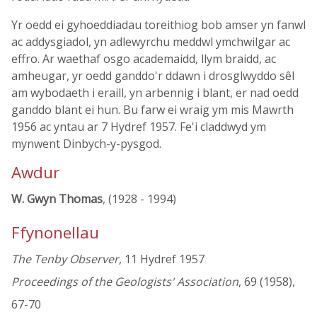
Yr oedd ei gyhoeddiadau toreithiog bob amser yn fanwl
ac addysgiadol, yn adlewyrchu meddwl ymchwilgar ac
effro. Ar waethaf osgo academaidd, llym braidd, ac
amheugar, yr oedd ganddo'r ddawn i drosglwyddo sêl
am wybodaeth i eraill, yn arbennig i blant, er nad oedd
ganddo blant ei hun. Bu farw ei wraig ym mis Mawrth
1956 ac yntau ar 7 Hydref 1957. Fe'i claddwyd ym
mynwent Dinbych-y-pysgod.
Awdur
W. Gwyn Thomas
, (1928 - 1994)
Ffynonellau
The Tenby Observer
, 11 Hydref 1957
Proceedings of the Geologists' Association
, 69 (1958),
67-70