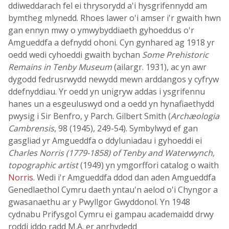
ddiweddarach fel ei thrysorydd a'i hysgrifennydd am
bymtheg mlynedd. Rhoes lawer o'i amser i'r gwaith hwn
gan ennyn mwy o ymwybyddiaeth gyhoeddus o'r
Amgueddfa a defnydd ohoni. Cyn gynhared ag 1918 yr
oedd wedi cyhoeddi gwaith bychan
Some Prehistoric
Remains in Tenby Museum
(ailargr. 1931), ac yn awr
dygodd fedrusrwydd newydd mewn arddangos y cyfryw
ddefnyddiau. Yr oedd yn unigryw addas i ysgrifennu
hanes un a esgeuluswyd ond a oedd yn hynafiaethydd
pwysig i Sir Benfro, y Parch. Gilbert Smith (
Archæologia
Cambrensis
, 98 (1945), 249-54). Symbylwyd ef gan
gasgliad yr Amgueddfa o ddyluniadau i gyhoeddi ei
Charles Norris (1779-1858) of Tenby and Waterwynch,
topographic artist
(1949) yn ymgorffori catalog o waith
Norris
. Wedi i'r Amgueddfa ddod dan aden Amgueddfa
Genedlaethol Cymru daeth yntau'n aelod o'i Chyngor a
gwasanaethu ar y Pwyllgor Gwyddonol. Yn 1948
cydnabu Prifysgol Cymru ei gampau academaidd drwy
roddi iddo radd M.A. er anrhydedd