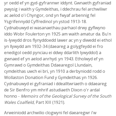
yr oedd ef yn gyd-gyfrannwr iddynt. Gwnaeth gyfraniad
pwysig i waith y Gymdeithas, i ddechrau fel archwiliwr
ac aelod o'i Chyngor, ond yn fwyaf arbennig fel
Ysgrifennydd Cyffredinol yn ystod 1913-18.
Cydnabuwyd ei wasanaethau parhaol drwy gyflwyno
iddo Wobr Foulerton yn 1925 am waith amatur da. Bu'n
is-lywydd dros flynyddoedd lawer ac yn y diwedd ei ethol
yn llywydd am 1932-34 (daeareg a golygfeydd ei fro
enedigol oedd pynciau ei ddwy ddarlith lywyddol) a
gwnaed ef yn aelod anrhyd. yn 1943. Etholwyd ef yn
Gymrawd o Gymdeithas Ddaearegol Llundain,
cymdeithas uwch ei bri, yn 1910 a derbyniodd rodd o
Wollaston Donation Fund y Gymdeithas yn 1926.
Cydnabuwyd ei gyfraniad i ddealltwriaeth o ddaeareg
de Sir Benfro ym mhrif astudiaeth Dixon o'r ardal
honno -
Memoirs of the Geological Survey of the South
Wales Coalfield
, Part XIII (1921).
Arweiniodd archwilio clogwyni fel daearegwr i'w