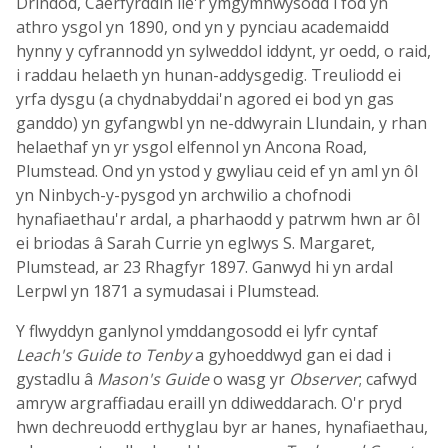
Drindod, Caerfyrddin lle'r ymgymhwysodd i fod yn
athro ysgol yn 1890, ond yn y pynciau academaidd
hynny y cyfrannodd yn sylweddol iddynt, yr oedd, o raid,
i raddau helaeth yn hunan-addysgedig. Treuliodd ei
yrfa dysgu (a chydnabyddai'n agored ei bod yn gas
ganddo) yn gyfangwbl yn ne-ddwyrain Llundain, y rhan
helaethaf yn yr ysgol elfennol yn Ancona Road,
Plumstead. Ond yn ystod y gwyliau ceid ef yn aml yn ôl
yn Ninbych-y-pysgod yn archwilio a chofnodi
hynafiaethau'r ardal, a pharhaodd y patrwm hwn ar ôl
ei briodas â Sarah Currie yn eglwys S. Margaret,
Plumstead, ar 23 Rhagfyr 1897. Ganwyd hi yn ardal
Lerpwl yn 1871 a symudasai i Plumstead.
Y flwyddyn ganlynol ymddangosodd ei lyfr cyntaf
Leach's Guide to Tenby
a gyhoeddwyd gan ei dad i
gystadlu â
Mason's Guide
o wasg yr
Observer
; cafwyd
amryw argraffiadau eraill yn ddiweddarach. O'r pryd
hwn dechreuodd erthyglau byr ar hanes, hynafiaethau,