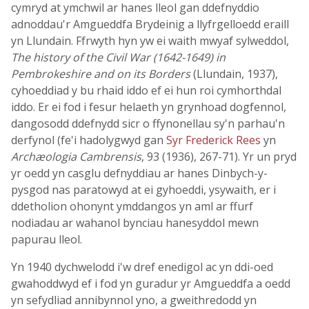
cymryd at ymchwil ar hanes lleol gan ddefnyddio
adnoddau'r Amgueddfa Brydeinig a llyfrgelloedd eraill
yn Llundain. Ffrwyth hyn yw ei waith mwyaf sylweddol,
The history of the Civil War (1642-1649) in
Pembrokeshire and on its Borders
(Llundain, 1937),
cyhoeddiad y bu rhaid iddo ef ei hun roi cymhorthdal
iddo. Er ei fod i fesur helaeth yn grynhoad dogfennol,
dangosodd ddefnydd sicr o ffynonellau sy'n parhau'n
derfynol (fe'i hadolygwyd gan
Syr Frederick Rees
yn
Archæologia Cambrensis
, 93 (1936), 267-71). Yr un pryd
yr oedd yn casglu defnyddiau ar hanes Dinbych-y-
pysgod nas paratowyd at ei gyhoeddi, ysywaith, er i
ddetholion ohonynt ymddangos yn aml ar ffurf
nodiadau ar wahanol bynciau hanesyddol mewn
papurau lleol.
Yn 1940 dychwelodd i'w dref enedigol ac yn ddi-oed
gwahoddwyd ef i fod yn guradur yr Amgueddfa a oedd
yn sefydliad annibynnol yno, a gweithredodd yn