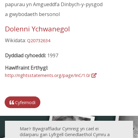
papurau yn Amgueddfa Dinbych-y-pysgod
a gwybodaeth bersonol
Dolenni Ychwanegol
Wikidata:
Q20732634
Dyddiad cyhoeddi:
1997
Hawlfraint Erthygl:
http://rightsstatements.org/page/InC/1.0/
Cyfeirnodi
Mae'r Bywgraffiadur Cymreig yn cael ei
ddarparu gan Lyfrgell Genedlaethol Cymru a