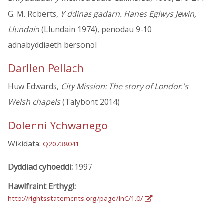
G. M. Roberts,
Y ddinas gadarn. Hanes Eglwys Jewin,
Llundain
(Llundain 1974), penodau 9-10
adnabyddiaeth bersonol
Darllen Pellach
Huw Edwards,
City Mission: The story of London's
Welsh chapels
(Talybont 2014)
Dolenni Ychwanegol
Wikidata:
Q20738041
Dyddiad cyhoeddi:
1997
Hawlfraint Erthygl:
http://rightsstatements.org/page/InC/1.0/