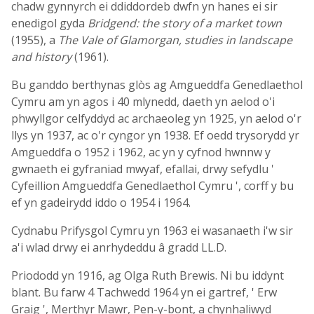
chadw gynnyrch ei ddiddordeb dwfn yn hanes ei sir
enedigol gyda
Bridgend: the story of a market town
(1955), a
The Vale of Glamorgan, studies in landscape
and history
(1961).
Bu ganddo berthynas glòs ag Amgueddfa Genedlaethol
Cymru am yn agos i 40 mlynedd, daeth yn aelod o'i
phwyllgor celfyddyd ac archaeoleg yn 1925, yn aelod o'r
llys yn 1937, ac o'r cyngor yn 1938. Ef oedd trysorydd yr
Amgueddfa o 1952 i 1962, ac yn y cyfnod hwnnw y
gwnaeth ei gyfraniad mwyaf, efallai, drwy sefydlu '
Cyfeillion Amgueddfa Genedlaethol Cymru ', corff y bu
ef yn gadeirydd iddo o 1954 i 1964.
Cydnabu Prifysgol Cymru yn 1963 ei wasanaeth i'w sir
a'i wlad drwy ei anrhydeddu â gradd LL.D.
Priododd yn 1916, ag Olga Ruth Brewis. Ni bu iddynt
blant. Bu farw 4 Tachwedd 1964 yn ei gartref, ' Erw
Graig ', Merthyr Mawr, Pen-y-bont, a chynhaliwyd