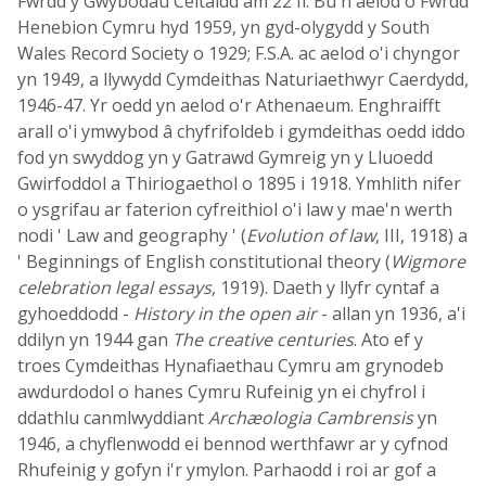
Fwrdd y Gwybodau Celtaidd am 22 fl. Bu'n aelod o Fwrdd
Henebion Cymru hyd 1959, yn gyd-olygydd y South
Wales Record Society o 1929; F.S.A. ac aelod o'i chyngor
yn 1949, a llywydd Cymdeithas Naturiaethwyr Caerdydd,
1946-47. Yr oedd yn aelod o'r Athenaeum. Enghraifft
arall o'i ymwybod â chyfrifoldeb i gymdeithas oedd iddo
fod yn swyddog yn y Gatrawd Gymreig yn y Lluoedd
Gwirfoddol a Thiriogaethol o 1895 i 1918. Ymhlith nifer
o ysgrifau ar faterion cyfreithiol o'i law y mae'n werth
nodi ' Law and geography ' (
Evolution of law
, III, 1918) a
' Beginnings of English constitutional theory (
Wigmore
celebration legal essays
, 1919). Daeth y llyfr cyntaf a
gyhoeddodd -
History in the open air
- allan yn 1936, a'i
ddilyn yn 1944 gan
The creative centuries
. Ato ef y
troes Cymdeithas Hynafiaethau Cymru am grynodeb
awdurdodol o hanes Cymru Rufeinig yn ei chyfrol i
ddathlu canmlwyddiant
Archæologia Cambrensis
yn
1946, a chyflenwodd ei bennod werthfawr ar y cyfnod
Rhufeinig y gofyn i'r ymylon. Parhaodd i roi ar gof a