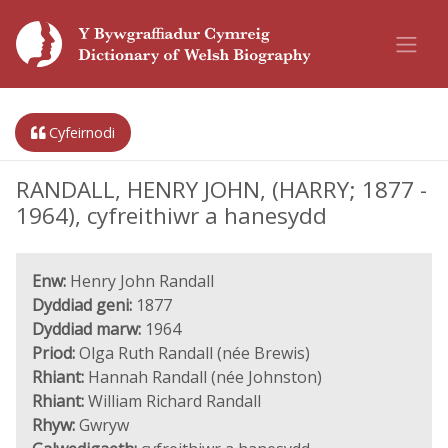
Cyfeirnodi
RANDALL, HENRY JOHN, (HARRY; 1877 -
1964), cyfreithiwr a hanesydd
Enw:
Henry John Randall
Dyddiad geni:
1877
Dyddiad marw:
1964
Priod:
Olga Ruth Randall (née Brewis)
Rhiant:
Hannah Randall (née Johnston)
Rhiant:
William Richard Randall
Rhyw:
Gwryw