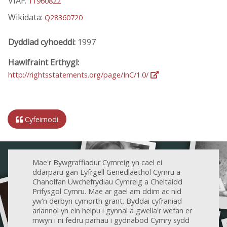
VIAF:
11960822
Wikidata:
Q28360720
Dyddiad cyhoeddi:
1997
Hawlfraint Erthygl:
http://rightsstatements.org/page/InC/1.0/
Cyfeirnodi
Mae'r Bywgraffiadur Cymreig yn cael ei
ddarparu gan Lyfrgell Genedlaethol Cymru a
Chanolfan Uwchefrydiau Cymreig a Cheltaidd
Prifysgol Cymru. Mae ar gael am ddim ac nid
yw'n derbyn cymorth grant. Byddai cyfraniad
ariannol yn ein helpu i gynnal a gwella'r wefan er
mwyn i ni fedru parhau i gydnabod Cymry sydd