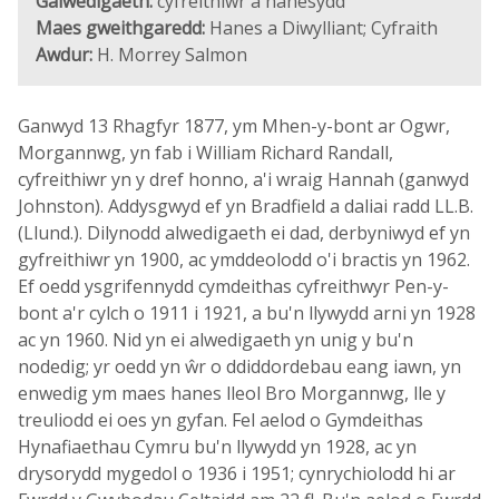
Galwedigaeth:
cyfreithiwr a hanesydd
Maes gweithgaredd:
Hanes a Diwylliant; Cyfraith
Awdur:
H. Morrey Salmon
Ganwyd 13 Rhagfyr 1877, ym Mhen-y-bont ar Ogwr,
Morgannwg, yn fab i William Richard Randall,
cyfreithiwr yn y dref honno, a'i wraig Hannah (ganwyd
Johnston). Addysgwyd ef yn Bradfield a daliai radd LL.B.
(Llund.). Dilynodd alwedigaeth ei dad, derbyniwyd ef yn
gyfreithiwr yn 1900, ac ymddeolodd o'i bractis yn 1962.
Ef oedd ysgrifennydd cymdeithas cyfreithwyr Pen-y-
bont a'r cylch o 1911 i 1921, a bu'n llywydd arni yn 1928
ac yn 1960. Nid yn ei alwedigaeth yn unig y bu'n
nodedig; yr oedd yn ŵr o ddiddordebau eang iawn, yn
enwedig ym maes hanes lleol Bro Morgannwg, lle y
treuliodd ei oes yn gyfan. Fel aelod o Gymdeithas
Hynafiaethau Cymru bu'n llywydd yn 1928, ac yn
drysorydd mygedol o 1936 i 1951; cynrychiolodd hi ar