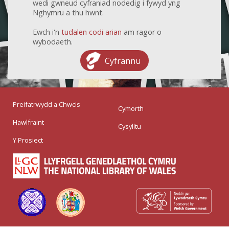
wedi gwneud cyfraniad nodedig i fywyd yng
Nghymru a thu hwnt.
Ewch i'n
tudalen codi arian
am ragor o
wybodaeth.
Cyfrannu
Preifatrwydd a Chwcis
Cymorth
Hawlfraint
Cysylltu
Y Prosiect