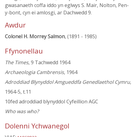
gwasanaeth coffa iddo yn eglwys S. Mair, Nolton, Pen-
y-bont, cyn ei amlosgi, ar Dachwedd 9.
Awdur
Colonel H. Morrey Salmon
, (1891 - 1985)
Ffynonellau
The Times
, 9 Tachwedd 1964
Archaeologia Cambrensis
, 1964
Adroddiad Blynyddol Amgueddfa Genedlaethol Cymru
,
1964-5, t.11
10fed adroddiad blynyddol Cyfeillion AGC
Who was who?
Dolenni Ychwanegol