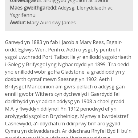
Galwedigaeth:
arolygydd ysgolion ac awdur
Maes gweithgaredd:
Addysg; Llenyddiaeth ac
Ysgrifennu
Awdur:
Mary Auronwy James
Ganwyd yn 1883 yn fab i Jacob a Mary Rees, Esgair-
ordd, Eglwys Wen, Penfro. Aeth o ysgol y pentref i
ysgol uwchradd Port Talbot lle yr enillodd ysgoloriaeth
i Goleg y Brifysgol yng Nghaerdydd yn 1899. Tra oedd
yno enillodd wobr goffa Gladstone, a graddiodd yn y
dosbarth cyntaf mewn Saesneg yn 1902. Aeth i
Brifysgol Manceinion am gwrs pellach o addysg gan
ennill gwobr Withers cyn dychwelyd i Gaerdydd fel
darlithydd yn yr adran addysg yn 1908 a chael gradd
M.A. y flwyddyn ddilynol. Yn 1912 penodwyd ef yn
arolygydd ysgolion Brycheiniog, Mynwy a bwrdeistref
Casnewydd, a'i ddychafu'n ddirprwy brif arolygydd
Cymru yn ddiweddarach. Ar ddechrau Rhyfel Byd II bu'n