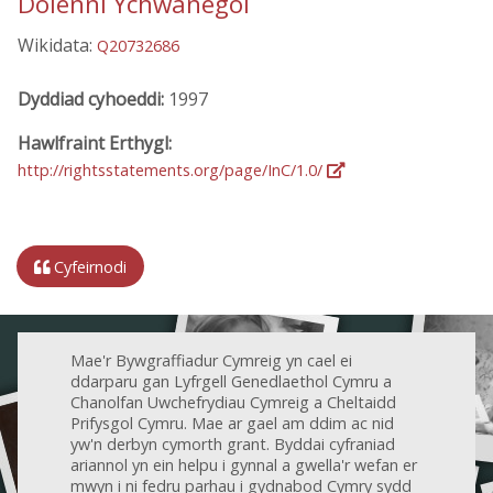
Dolenni Ychwanegol
Wikidata:
Q20732686
Dyddiad cyhoeddi:
1997
Hawlfraint Erthygl:
http://rightsstatements.org/page/InC/1.0/
Cyfeirnodi
Mae'r Bywgraffiadur Cymreig yn cael ei
ddarparu gan Lyfrgell Genedlaethol Cymru a
Chanolfan Uwchefrydiau Cymreig a Cheltaidd
Prifysgol Cymru. Mae ar gael am ddim ac nid
yw'n derbyn cymorth grant. Byddai cyfraniad
ariannol yn ein helpu i gynnal a gwella'r wefan er
mwyn i ni fedru parhau i gydnabod Cymry sydd