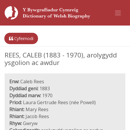
Cyfeirnodi
REES, CALEB (1883 - 1970), arolygydd
ysgolion ac awdur
Enw:
Caleb Rees
Dyddiad geni:
1883
Dyddiad marw:
1970
Priod:
Laura Gertrude Rees (née Powell)
Rhiant:
Mary Rees
Rhiant:
Jacob Rees
Rhyw:
Gwryw