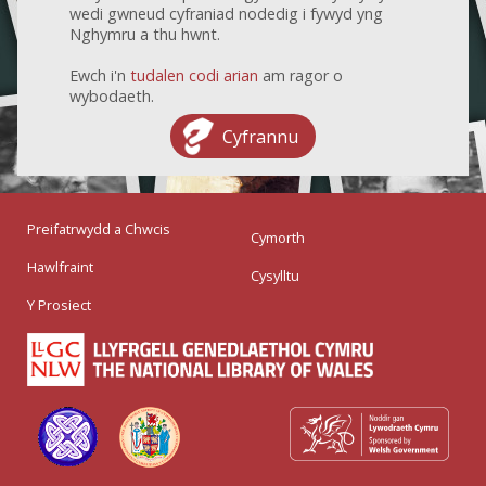
wedi gwneud cyfraniad nodedig i fywyd yng
Nghymru a thu hwnt.
Ewch i'n
tudalen codi arian
am ragor o
wybodaeth.
Cyfrannu
Preifatrwydd a Chwcis
Cymorth
Hawlfraint
Cysylltu
Y Prosiect