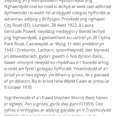
swyddog yn y Weinyddiaeth Hysbysrwydd yng
Nghaerdydd ond torrodd ei iechyd ac wedi cael adferiad
dychwelodd i'w waith fel arolygydd colegau hyfforddi ac
adrannau addysg y Brifysgol. Priododd yng nghapel
City Road (EF), Llundain, 28 Awst 1922, â Laura
Gertrude Powell, swyddog meddygol y Bwrdd Iechyd
yng Nghaerdydd, a gwnaethant eu cartref yn 28 Clytha
Park Road, Casnewydd-ar-Wysg. Er iddo ymddeol yn
1943 i Drebentir, Lacharn, cynorthwyodd, dair blynedd
yn ddiweddarach, gyda'r gwaith o holi dynion ifainc,
llawer ohonynt newydd eu rhyddhau o'r lluoedd arfog,
a oedd am fynd i golegau hyfforddi. Ymaelododd ef a'i
briod yn ei hen eglwys ym Mhen-y-groes, lle y gwnaed
ef yn ddiacon. Bu ei briod farw ddydd Calan ac yntau ar
9 Ionawr 1970.
Ysgrifennodd ef a'i frawd Stephen Morris Rees hanes
yr eglwys,
Pen-y-groes, gyrfa dwy ganrif
(1959). Ceir
cyfres o erthyglau ar addysg ganddo yn
Y Traethodydd