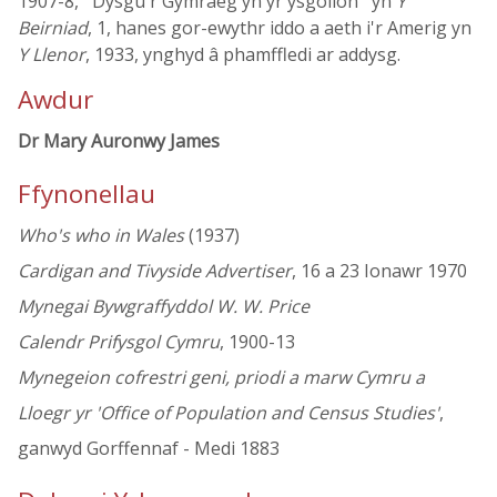
1907-8, ' Dysgu'r Gymraeg yn yr ysgolion ' yn
Y
Beirniad
, 1, hanes gor-ewythr iddo a aeth i'r Amerig yn
Y Llenor
, 1933, ynghyd â phamffledi ar addysg.
Awdur
Dr Mary Auronwy James
Ffynonellau
Who's who in Wales
(1937)
Cardigan and Tivyside Advertiser
, 16 a 23 Ionawr 1970
Mynegai Bywgraffyddol W. W. Price
Calendr Prifysgol Cymru
, 1900-13
Mynegeion cofrestri geni, priodi a marw Cymru a
Lloegr yr 'Office of Population and Census Studies'
,
ganwyd Gorffennaf - Medi 1883