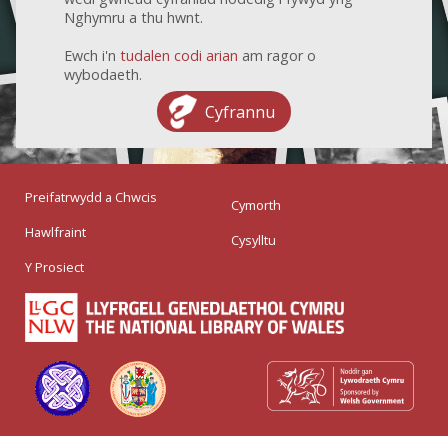
Nghymru a thu hwnt.
Ewch i'n
tudalen codi arian
am ragor o
wybodaeth.
Cyfrannu
Preifatrwydd a Chwcis
Cymorth
Hawlfraint
Cysylltu
Y Prosiect