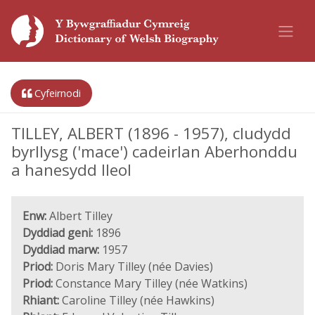
Cyfeirnodi
TILLEY, ALBERT (1896 - 1957), cludydd
byrllysg ('mace') cadeirlan Aberhonddu
a hanesydd lleol
Enw:
Albert Tilley
Dyddiad geni:
1896
Dyddiad marw:
1957
Priod:
Doris Mary Tilley (née Davies)
Priod:
Constance Mary Tilley (née Watkins)
Rhiant:
Caroline Tilley (née Hawkins)