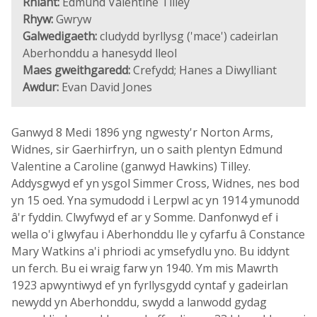
Rhiant:
Edmund Valentine Tilley
Rhyw:
Gwryw
Galwedigaeth:
cludydd byrllysg ('mace') cadeirlan
Aberhonddu a hanesydd lleol
Maes gweithgaredd:
Crefydd; Hanes a Diwylliant
Awdur:
Evan David Jones
Ganwyd 8 Medi 1896 yng ngwesty'r Norton Arms,
Widnes, sir Gaerhirfryn, un o saith plentyn Edmund
Valentine a Caroline (ganwyd Hawkins) Tilley.
Addysgwyd ef yn ysgol Simmer Cross, Widnes, nes bod
yn 15 oed. Yna symudodd i Lerpwl ac yn 1914 ymunodd
â'r fyddin. Clwyfwyd ef ar y Somme. Danfonwyd ef i
wella o'i glwyfau i Aberhonddu lle y cyfarfu â Constance
Mary Watkins a'i phriodi ac ymsefydlu yno. Bu iddynt
un ferch. Bu ei wraig farw yn 1940. Ym mis Mawrth
1923 apwyntiwyd ef yn fyrllysgydd cyntaf y gadeirlan
newydd yn Aberhonddu, swydd a lanwodd gydag