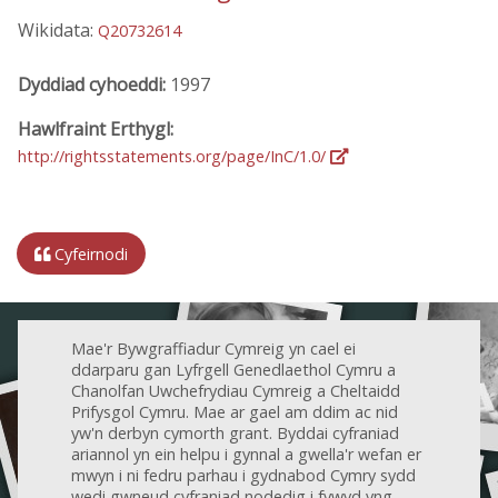
Wikidata:
Q20732614
Dyddiad cyhoeddi:
1997
Hawlfraint Erthygl:
http://rightsstatements.org/page/InC/1.0/
Cyfeirnodi
Mae'r Bywgraffiadur Cymreig yn cael ei
ddarparu gan Lyfrgell Genedlaethol Cymru a
Chanolfan Uwchefrydiau Cymreig a Cheltaidd
Prifysgol Cymru. Mae ar gael am ddim ac nid
yw'n derbyn cymorth grant. Byddai cyfraniad
ariannol yn ein helpu i gynnal a gwella'r wefan er
mwyn i ni fedru parhau i gydnabod Cymry sydd
wedi gwneud cyfraniad nodedig i fywyd yng