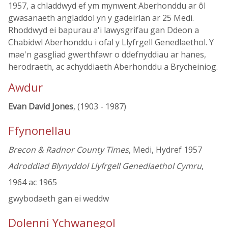
1957, a chladdwyd ef ym mynwent Aberhonddu ar ôl
gwasanaeth angladdol yn y gadeirlan ar 25 Medi.
Rhoddwyd ei bapurau a'i lawysgrifau gan Ddeon a
Chabidwl Aberhonddu i ofal y Llyfrgell Genedlaethol. Y
mae'n gasgliad gwerthfawr o ddefnyddiau ar hanes,
herodraeth, ac achyddiaeth Aberhonddu a Brycheiniog.
Awdur
Evan David Jones
, (1903 - 1987)
Ffynonellau
Brecon & Radnor County Times
, Medi, Hydref 1957
Adroddiad Blynyddol Llyfrgell Genedlaethol Cymru
,
1964 ac 1965
gwybodaeth gan ei weddw
Dolenni Ychwanegol