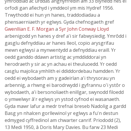
ymroddiad ac urddas anghyffredin am 33 blynedd nes ei
orfodi gan afiechyd i ymddeol ym mis Hydref 1956.
Trwythodd ei hun yn hanes, traddodiadau a
phensaernïaeth yr eglwys. Gyda chefnogaeth gref
Gwenllian E. F. Morgan
a
Syr John Conway Lloyd
arbenigodd yn hanes y dref a'i sir fabwysiedig. Ymrôdd i
gasglu defnyddiau ar hanes lleol, copïo arysgrifau
mewn eglwysi a mynwentydd a defnyddiau eraill. Yr
oedd ganddo ddawn artistig ac ymddiddorai yn
herodraeth y sir ac yn achau ei theuluoedd. Yr oedd
casglu majolica ymhlith ei ddiddordebau hamdden. Yr
oedd ei wybodaeth am y gadeirlan a'i thrysorau yn
arbennig, a rhwng ei barodrwydd i gyfrannu o'i ystôr o
wybodaeth, a'i bersonoliaeth enillgar, swynodd filoedd
o ymwelwyr â'r eglwys yn ystod cyfnod ei wasanaeth.
Gyda mawr lafur a medr trefnai breseb Nadolig a gardd
Basg yn nhalcen gorllewinol yr eglwys a fu'n destun
edmyged cyffredinol am chwarter canrif. Priododd (2),
13 Medi 1950, â Doris Mary Davies. Bu farw 23 Medi