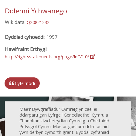
Dolenni Ychwanegol
Wikidata:
Q20821232
Dyddiad cyhoeddi:
1997
Hawlfraint Erthygl:
http://rightsstatements.org/page/InC/1.0/
Cyfeirnodi
Mae'r Bywgraffiadur Cymreig yn cael ei
ddarparu gan Lyfrgell Genedlaethol Cymru a
Chanolfan Uwchefrydiau Cymreig a Cheltaidd
Prifysgol Cymru. Mae ar gael am ddim ac nid
yw'n derbyn cymorth grant. Byddai cyfraniad