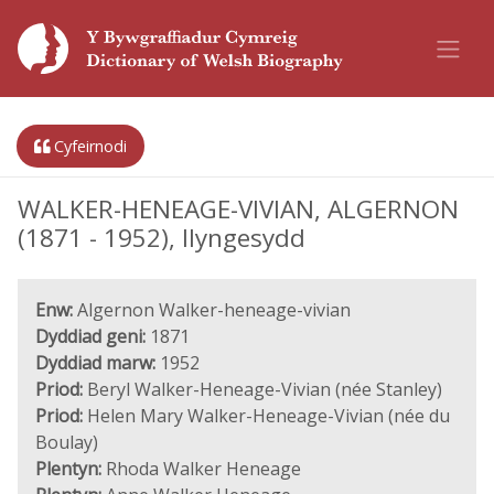
Cyfeirnodi
WALKER-HENEAGE-VIVIAN, ALGERNON
(1871 - 1952), llyngesydd
Enw:
Algernon Walker-heneage-vivian
Dyddiad geni:
1871
Dyddiad marw:
1952
Priod:
Beryl Walker-Heneage-Vivian (née Stanley)
Priod:
Helen Mary Walker-Heneage-Vivian (née du
Boulay)
Plentyn:
Rhoda Walker Heneage