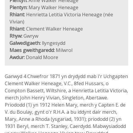
Plentyn:
Anne Walker Heneage
Plentyn:
Mary Walker Heneage
Rhiant:
Henrietta Letitia Victoria Heneage (née
Vivian)
Rhiant:
Clement Walker Heneage
Rhyw:
Gwryw
Galwedigaeth:
llyngesydd
Maes gweithgaredd:
Milwrol
Awdur:
Donald Moore
Ganwyd 4 Chwefror 1871 yn drydydd mab i'r Uchgapten
Clement Walker Heneage, V.C., 8fed Hussars, o
Compton Bassett, Wiltshire, a Henrietta Letitia Victoria,
merch John Henry Vivian, Singleton, Abertawe.
Priododd (1) yn 1912 Helen Mary, merch y Capten E. de
V. du Boulay, gynt o'r R.H.A. a bu iddynt dair merch,
Mary, Anne a Rhoda (ysgariad, 1931); priododd (2) yn
1931 Beryl, merch T. Stanley, Caerdydd. Mabwysiadodd