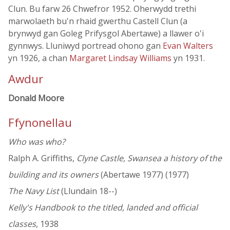
Clun. Bu farw 26 Chwefror 1952. Oherwydd trethi
marwolaeth bu'n rhaid gwerthu Castell Clun (a
brynwyd gan Goleg Prifysgol Abertawe) a llawer o'i
gynnwys. Lluniwyd portread ohono gan
Evan Walters
yn 1926, a chan
Margaret Lindsay Williams
yn 1931.
Awdur
Donald Moore
Ffynonellau
Who was who?
Ralph A. Griffiths,
Clyne Castle, Swansea a history of the
building and its owners
(Abertawe 1977) (1977)
The Navy List
(Llundain 18--)
Kelly's Handbook to the titled, landed and official
classes
, 1938